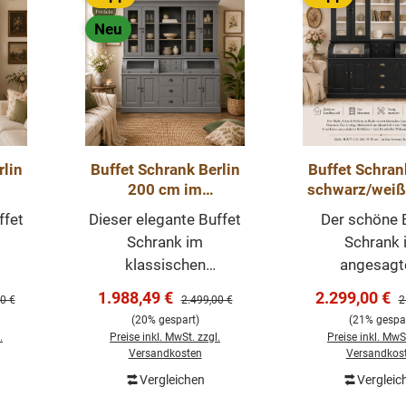
Neu
rlin
Buffet Schrank Berlin
Buffet Schran
200 cm im
schwarz/wei
Landhausstil –
- Landhaus
ffet
Dieser elegante Buffet
Der schöne 
m
Murano 200 cm
Schrank im
Schrank 
klassischen
angesag
in
Landhausstil ist ein
Landhaus-Stil 
Verkaufspreis:
Verkaufsprei
1.988,49 €
2.299,00 €
er Preis:
Regulärer Preis:
R
0 €
2.499,00 €
2
für
echtes Highlight für
hochwertige
(20% gespart)
(21% gespar
he
Esszimmer, Küche
zeitloses Möb
.
Preise inkl. MwSt. zzgl.
Preise inkl. MwSt
 Mit
oder Wohnbereich. Mit
welches über
Versandkosten
Versandkos
ßen
seiner hellen weißen
Ihrem Haus 
Vergleichen
Vergleic
orb
In den Warenkorb
In den Wa
n
Oberfläche, den
prägenden Ei