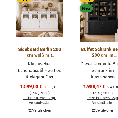
Neu
Sideboard Berlin 200
Buffet Schrank Be
cm weiß mit
200 cm im
Glaselementen
Landhausstil –
Klassischer
Dieser elegante Bu
Landhaus-Stil
Schwarz 200 c
Landhausstil – zeitlos
Schrank im
& elegant Das
klassischen
Landhaus Sideboard
Landhausstil ist e
Verkaufspreis:
Verkaufspreis:
1.599,00 €
1.988,47 €
Regulärer Preis:
Regulär
1.899,00 €
2.499,0
aus der Berlin-
echtes Highlight 
(16% gespart)
(20% gespart)
Kollektion überzeugt
Esszimmer, Küc
Preise inkl. MwSt. zzgl.
Preise inkl. MwSt. zzgl
durch seine klare
oder Wohnbereich.
Versandkosten
Versandkosten
Formensprache,
seiner hellen wei
Vergleichen
Vergleichen
In den Warenkorb
In den Warenk
hochwertige
Oberfläche, de