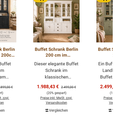
k Berlin
Buffet Schrank Berlin
Buffet Schran
ß 200cm
200 cm im
2
 Möbel
Landhausstil – weiß
Graugrü
Buffet
Dieser elegante Buffet
Ein Buffe
200 cm
Landha
im
Schrank im
Landhau
tem
klassischen
Buffet S
ist ein
Landhausstil ist ein
überall i
s:
Verkaufspreis:
Verkaufs
1.988,43 €
2.499,0
egulärer Preis:
Regulärer Preis:
.899,00 €
2.499,00 €
s und
echtes Highlight für
einen 
t)
(20% gespart)
(14% 
elstück,
Esszimmer, Küche
Eindruck 
. zzgl.
Preise inkl. MwSt. zzgl.
Preise ink
all in
oder Wohnbereich. Mit
wird. N
ten
Versandkosten
Versa
einen
seiner hellen weißen
Stauraum
hen
Vergleichen
Ver
renkorb
In den Warenkorb
In de
ndruck
Oberfläche, den
Bereich, 