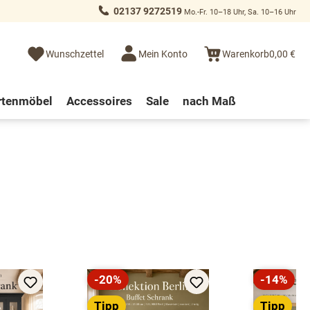
02137 9272519
Mo.-Fr. 10–18 Uhr, Sa. 10–16 Uhr
Wunschzettel
Mein Konto
Warenkorb
0,00 €
rtenmöbel
Accessoires
Sale
nach Maß
-20%
-14%
Rabatt
Rabatt
Tipp
Tipp