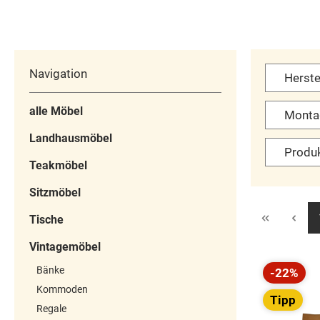
Materialien und eine
dekorativen Glast
charmante
und der großzügi
Kombination aus weiß
Aufteilung verbinde
lackiertem Pinienholz
stilvolle Präsentat
Navigation
Herste
und Glas. Mit einer
mit praktische
Breite von 200 cm
Stauraum. Im obe
alle Möbel
Monta
bietet es großzügigen
Bereich bieten
Landhausmöbel
Stauraum und wird
Glastüren und off
Produ
zum stilvollen
Fächer Platz fü
Teakmöbel
Mittelpunkt in
Geschirr, Gläser, V
Wohnzimmer,
oder
Sitzmöbel
Esszimmer oder Flur.
Lieblingsdekorati
Tische
Praktischer Stauraum
Das Unterteil
& edles Design
überzeugt mit
Vintagemöbel
Ausgestattet mit 4
Schubladen,
Bänke
-22%
Türen, mehreren
geschlossenen
Rabatt
Kommoden
Schubladen und
Schrankfächern 
Tipp
Regale
dekorativen
dekorativen