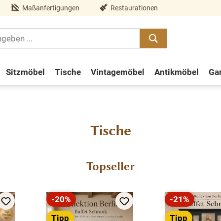
Maßanfertigungen
Restaurationen
Sitzmöbel
Tische
Vintagemöbel
Antikmöbel
Ga
Tische
Topseller
-20%
-21%
Rabatt
Rabatt
Tipp
Tipp