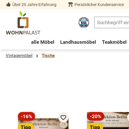
Über 20 Jahre Erfahrung
Persönlicher Kundenservice
springen
Zur Hauptnavigation springen
alle Möbel
Landhausmöbel
Teakmöbel
Vintagemöbel
Tische
Produktgalerie überspringen
-16%
-20%
Rabatt
Rabatt
Tipp
Tipp