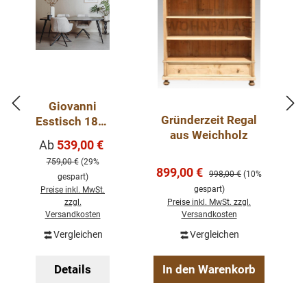
Giovanni
Gründerzeit Regal
Esstisch 180-
aus Weichholz
240 cm
Verkaufspreis:
Ab
539,00 €
Regulärer Preis:
Mango Holz
759,00 €
(29%
Metallbeine
Verkaufspreis:
899,00 €
Regulärer Preis:
998,00 €
(10%
gespart)
gespart)
Preise inkl. MwSt.
zzgl.
Preise inkl. MwSt. zzgl.
Versandkosten
Versandkosten
Vergleichen
Vergleichen
Details
In den Warenkorb