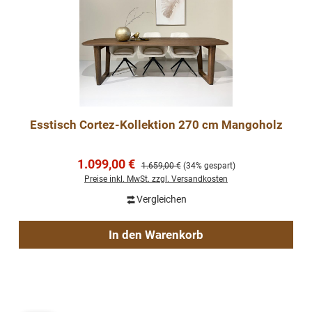
Esstisch Cortez-Kollektion 270 cm Mangoholz
Verkaufspreis:
1.099,00 €
Regulärer Preis:
1.659,00 €
(34% gespart)
Preise inkl. MwSt. zzgl. Versandkosten
Vergleichen
In den Warenkorb