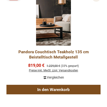
Rabatt
Pandora Couchtisch Teakholz 135 cm
Beistelltisch Metallgestell
Verkaufspreis:
819,00 €
Regulärer Preis:
1.229,00 €
(33% gespart)
Preise inkl. MwSt. zzgl. Versandkosten
Vergleichen
In den Warenkorb