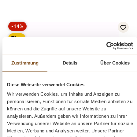
-14%
Rabatt
Tipp
Zustimmung
Details
Über Cookies
Diese Webseite verwendet Cookies
Wir verwenden Cookies, um Inhalte und Anzeigen zu
Esstisch Oval Andros aus Eichenholz
personalisieren, Funktionen für soziale Medien anbieten zu
können und die Zugriffe auf unsere Website zu
Verkaufspreis:
1.199,00 €
Regulärer Preis:
1.399,00 €
(14% gespart)
analysieren. Außerdem geben wir Informationen zu Ihrer
Preise inkl. MwSt. zzgl. Versandkosten
Verwendung unserer Website an unsere Partner für soziale
Vergleichen
Medien, Werbung und Analysen weiter. Unsere Partner