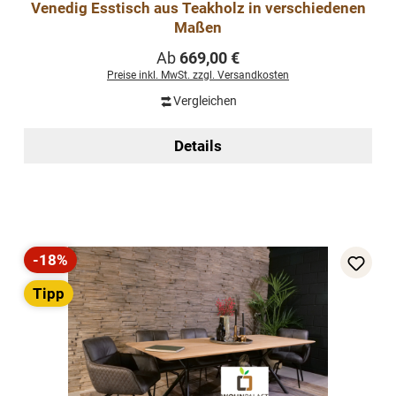
Venedig Esstisch aus Teakholz in verschiedenen
Maßen
Regulärer Preis:
Ab
669,00 €
Preise inkl. MwSt. zzgl. Versandkosten
Vergleichen
Details
-18%
Rabatt
Tipp