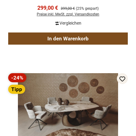
Verkaufspreis:
299,00 €
Regulärer Preis:
399,00 €
(25% gespart)
Preise inkl. MwSt. zzgl. Versandkosten
Vergleichen
In den Warenkorb
-24%
Rabatt
Tipp