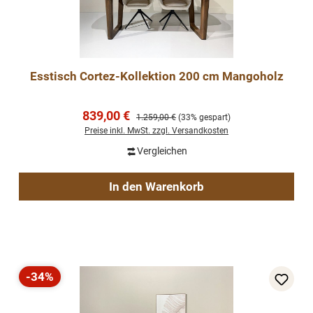
Esstisch Cortez-Kollektion 200 cm Mangoholz
Verkaufspreis:
839,00 €
Regulärer Preis:
1.259,00 €
(33% gespart)
Preise inkl. MwSt. zzgl. Versandkosten
Vergleichen
In den Warenkorb
-34%
Rabatt