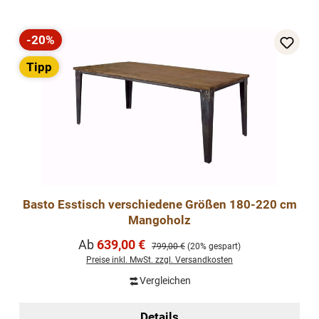
-20%
Rabatt
Tipp
Basto Esstisch verschiedene Größen 180-220 cm
Mangoholz
Verkaufspreis:
Ab
639,00 €
Regulärer Preis:
799,00 €
(20% gespart)
Preise inkl. MwSt. zzgl. Versandkosten
Vergleichen
Details