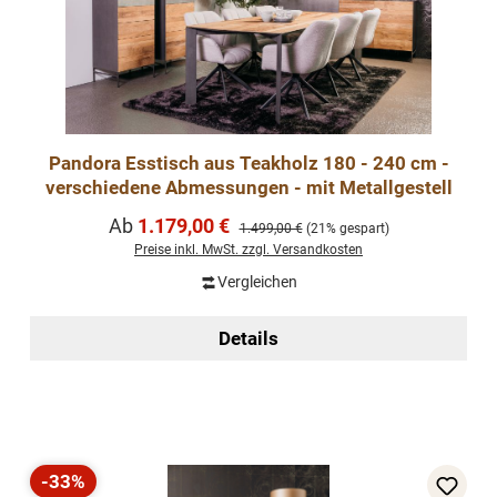
Pandora Esstisch aus Teakholz 180 - 240 cm -
verschiedene Abmessungen - mit Metallgestell
Verkaufspreis:
Ab
1.179,00 €
Regulärer Preis:
1.499,00 €
(21% gespart)
Preise inkl. MwSt. zzgl. Versandkosten
Vergleichen
Details
-33%