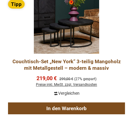
Tipp
Couchtisch-Set „New York“ 3-teilig Mangoholz
mit Metallgestell – modern & massiv
Verkaufspreis:
219,00 €
Regulärer Preis:
299,00 €
(27% gespart)
Preise inkl. MwSt. zzgl. Versandkosten
Vergleichen
In den Warenkorb