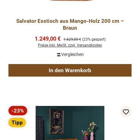
Salvator Esstisch aus Mango-Holz 200 cm –
Braun
Verkaufspreis:
1.249,00 €
Regulärer Preis:
1.629,00 €
(23% gespart)
Preise inkl. MwSt. zzgl. Versandkosten
Vergleichen
In den Warenkorb
-23%
Rabatt
Tipp