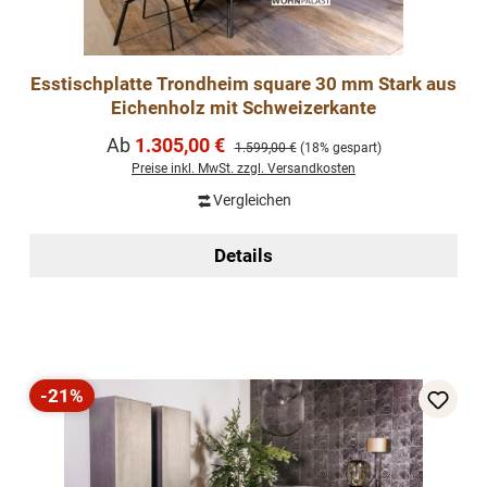
Esstischplatte Trondheim square 30 mm Stark aus
Eichenholz mit Schweizerkante
Verkaufspreis:
Ab
1.305,00 €
Regulärer Preis:
1.599,00 €
(18% gespart)
Preise inkl. MwSt. zzgl. Versandkosten
Vergleichen
Details
-21%
Rabatt