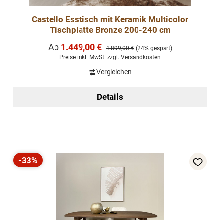
Castello Esstisch mit Keramik Multicolor
Tischplatte Bronze 200-240 cm
Verkaufspreis:
Ab
1.449,00 €
Regulärer Preis:
1.899,00 €
(24% gespart)
Preise inkl. MwSt. zzgl. Versandkosten
Vergleichen
Details
-33%
Rabatt