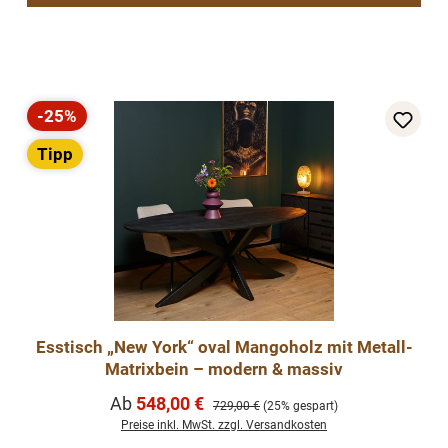
-25%
Rabatt
Tipp
Esstisch „New York“ oval Mangoholz mit Metall-
Matrixbein – modern & massiv
Verkaufspreis:
Ab
548,00 €
Regulärer Preis:
729,00 €
(25% gespart)
Preise inkl. MwSt. zzgl. Versandkosten