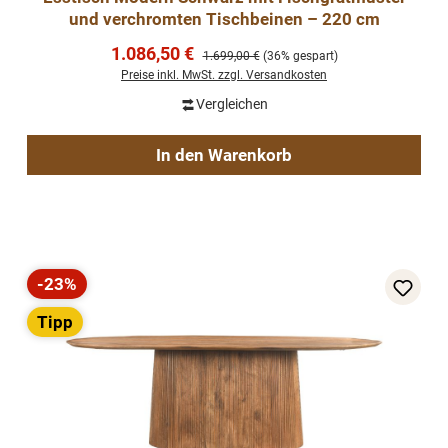
und verchromten Tischbeinen – 220 cm
Verkaufspreis:
1.086,50 €
Regulärer Preis:
1.699,00 €
(36% gespart)
Preise inkl. MwSt. zzgl. Versandkosten
Vergleichen
In den Warenkorb
-23%
Rabatt
Tipp