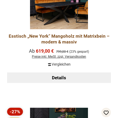
Esstisch „New York“ Mangoholz mit Matrixbein –
modern & massiv
Verkaufspreis:
Ab
619,00 €
Regulärer Preis:
799,00 €
(23% gespart)
Preise inkl. MwSt. zzgl. Versandkosten
Vergleichen
Details
-27%
Rabatt