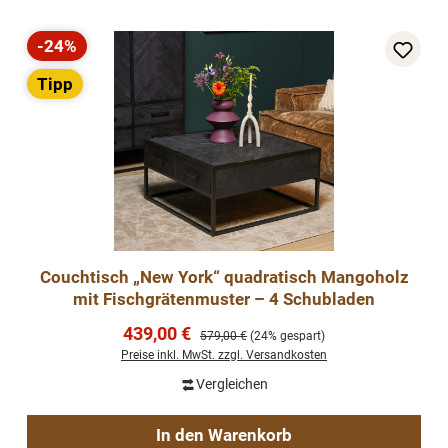
-24%
Rabatt
Tipp
Couchtisch „New York“ quadratisch Mangoholz
mit Fischgrätenmuster – 4 Schubladen
Verkaufspreis:
439,00 €
Regulärer Preis:
579,00 €
(24% gespart)
Preise inkl. MwSt. zzgl. Versandkosten
Vergleichen
In den Warenkorb