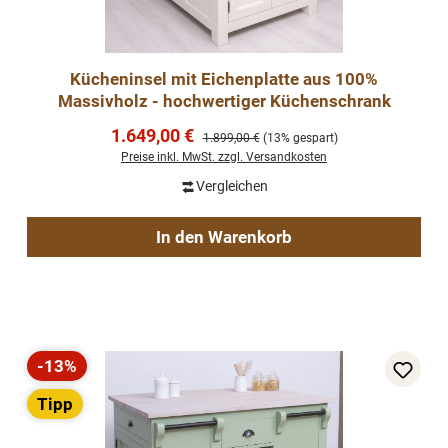
Kücheninsel mit Eichenplatte aus 100%
Massivholz - hochwertiger Küchenschrank
Verkaufspreis:
1.649,00 €
Regulärer Preis:
1.899,00 €
(13% gespart)
Preise inkl. MwSt. zzgl. Versandkosten
Vergleichen
In den Warenkorb
-13%
Rabatt
Tipp