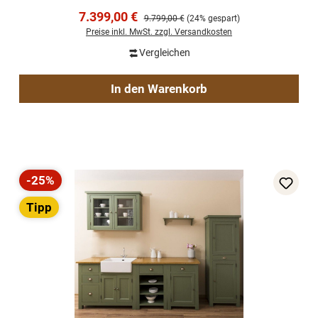
Verkaufspreis:
7.399,00 €
Regulärer Preis:
9.799,00 €
(24% gespart)
Preise inkl. MwSt. zzgl. Versandkosten
Vergleichen
In den Warenkorb
-25%
Rabatt
Tipp