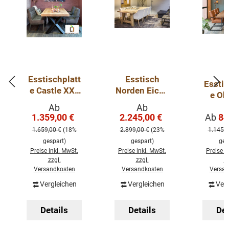
Esstischplatt
Esstisch
Esstis
e Castle XXL
Norden Eiche
e Ol
aus
- Stärke: 45-
Baum
Verkaufspreis:
Verkaufspreis:
Ab
Ab
Eichenholz
48mm
Verka
1.359,00 €
2.245,00 €
Ab
84
Mit V
Regulärer Preis:
Regulärer Preis:
80 mm Stark
Eichentisch
Stärke
1.659,00 €
(18%
2.899,00 €
(23%
1.145,0
massiv mit
mm 
gespart)
gespart)
ges
Holzgestell
Preise inkl. MwSt.
Preise inkl. MwSt.
Preise i
zzgl.
zzgl.
zz
Versandkosten
Versandkosten
Versan
Vergleichen
Vergleichen
Ver
Details
Details
Det