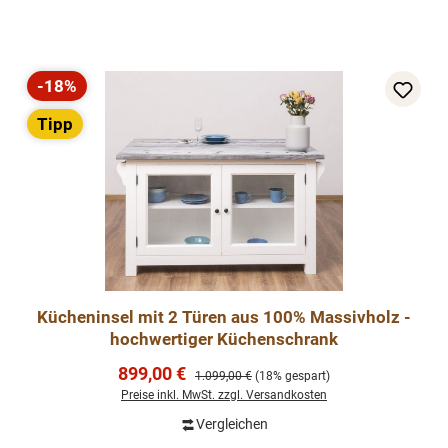
-18%
Rabatt
Tipp
Kücheninsel mit 2 Türen aus 100% Massivholz -
hochwertiger Küchenschrank
Verkaufspreis:
899,00 €
Regulärer Preis:
1.099,00 €
(18% gespart)
Preise inkl. MwSt. zzgl. Versandkosten
Vergleichen