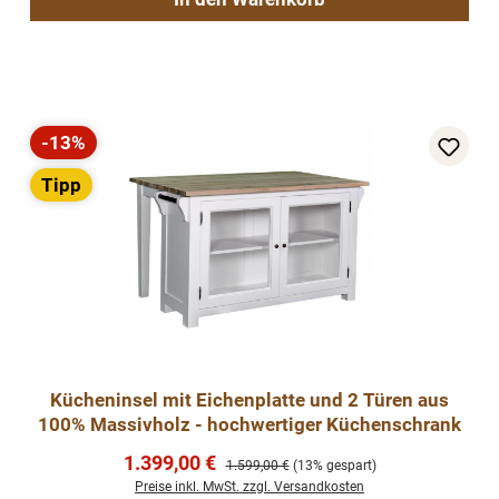
-13%
Rabatt
Tipp
Kücheninsel mit Eichenplatte und 2 Türen aus
100% Massivholz - hochwertiger Küchenschrank
Verkaufspreis:
1.399,00 €
Regulärer Preis:
1.599,00 €
(13% gespart)
Preise inkl. MwSt. zzgl. Versandkosten