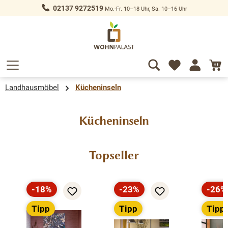
02137 9272519
Mo.-Fr. 10–18 Uhr, Sa. 10–16 Uhr
alt springen
Landhausmöbel
Kücheninseln
Kücheninseln
Produktgalerie überspringen
Topseller
-18%
-23%
-26%
Rabatt
Rabatt
Rabat
Tipp
Tipp
Tipp