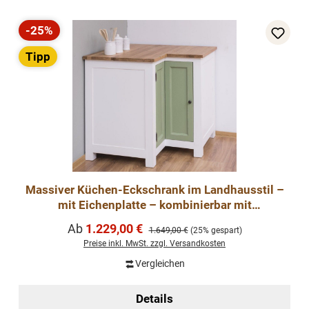
-25%
Rabatt
Tipp
Massiver Küchen-Eckschrank im Landhausstil –
mit Eichenplatte – kombinierbar mit
Küchenmodule
Verkaufspreis:
Ab
1.229,00 €
Regulärer Preis:
1.649,00 €
(25% gespart)
Preise inkl. MwSt. zzgl. Versandkosten
Vergleichen
Details