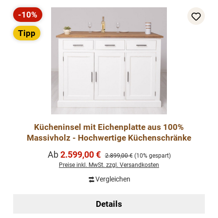
-10%
Rabatt
Tipp
Kücheninsel mit Eichenplatte aus 100%
Massivholz - Hochwertige Küchenschränke
Verkaufspreis:
Ab
2.599,00 €
Regulärer Preis:
2.899,00 €
(10% gespart)
Preise inkl. MwSt. zzgl. Versandkosten
Vergleichen
Details