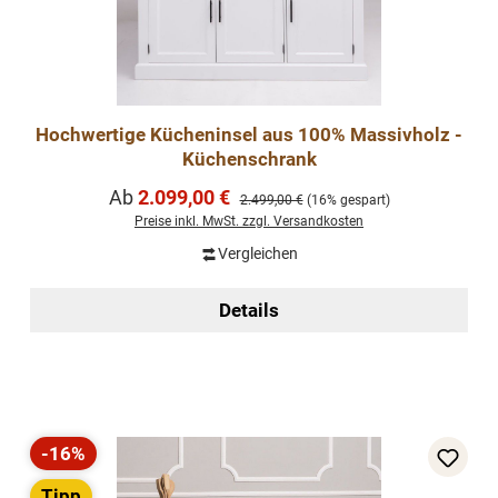
Hochwertige Kücheninsel aus 100% Massivholz -
Küchenschrank
Verkaufspreis:
Ab
2.099,00 €
Regulärer Preis:
2.499,00 €
(16% gespart)
Preise inkl. MwSt. zzgl. Versandkosten
Vergleichen
Details
-16%
Rabatt
Tipp