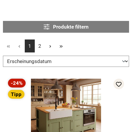
Produkte filtern
Seite
Seite
1
2
-24%
Rabatt
Tipp