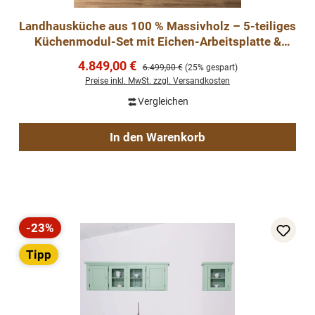
Landhausküche aus 100 % Massivholz – 5-teiliges
Küchenmodul-Set mit Eichen-Arbeitsplatte &
Keramiksp
Verkaufspreis:
4.849,00 €
Regulärer Preis:
6.499,00 €
(25% gespart)
Preise inkl. MwSt. zzgl. Versandkosten
Vergleichen
In den Warenkorb
-23%
Rabatt
Tipp