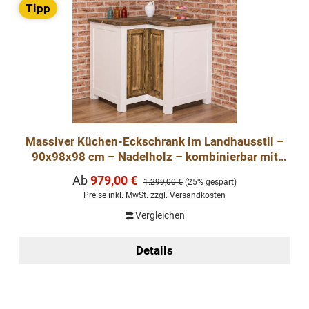
Tipp
Massiver Küchen-Eckschrank im Landhausstil –
90x98x98 cm – Nadelholz – kombinierbar mit
Küchenmodule
Verkaufspreis:
Ab
979,00 €
Regulärer Preis:
1.299,00 €
(25% gespart)
Preise inkl. MwSt. zzgl. Versandkosten
Vergleichen
Details