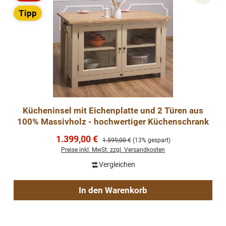
Rabatt
Tipp
Kücheninsel mit Eichenplatte und 2 Türen aus
100% Massivholz - hochwertiger Küchenschrank
Verkaufspreis:
1.399,00 €
Regulärer Preis:
1.599,00 €
(13% gespart)
Preise inkl. MwSt. zzgl. Versandkosten
Vergleichen
In den Warenkorb