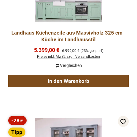
Landhaus Küchenzeile aus Massivholz 325 cm -
Küche im Landhausstil
Verkaufspreis:
5.399,00 €
Regulärer Preis:
6.999,00 €
(23% gespart)
Preise inkl. MwSt. zzgl. Versandkosten
Vergleichen
In den Warenkorb
-28%
Rabatt
Tipp