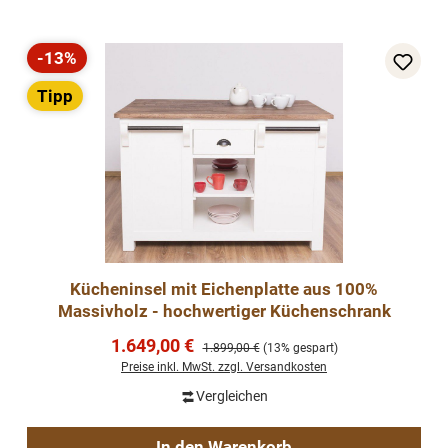
-13%
Rabatt
Tipp
Kücheninsel mit Eichenplatte aus 100%
Massivholz - hochwertiger Küchenschrank
Verkaufspreis:
1.649,00 €
Regulärer Preis:
1.899,00 €
(13% gespart)
Preise inkl. MwSt. zzgl. Versandkosten
Vergleichen
In den Warenkorb