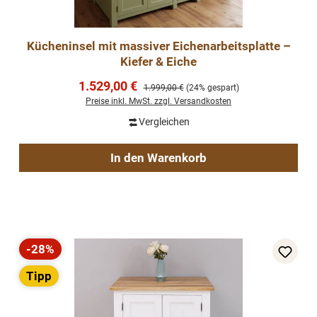
Kücheninsel mit massiver Eichenarbeitsplatte –
Kiefer & Eiche
Verkaufspreis:
1.529,00 €
Regulärer Preis:
1.999,00 €
(24% gespart)
Preise inkl. MwSt. zzgl. Versandkosten
Vergleichen
In den Warenkorb
-28%
Rabatt
Tipp