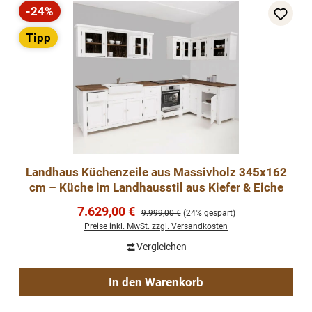
-24%
Rabatt
Tipp
Landhaus Küchenzeile aus Massivholz 345x162
cm – Küche im Landhausstil aus Kiefer & Eiche
Verkaufspreis:
7.629,00 €
Regulärer Preis:
9.999,00 €
(24% gespart)
Preise inkl. MwSt. zzgl. Versandkosten
Vergleichen
In den Warenkorb