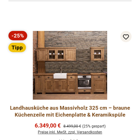
-25%
Rabatt
Tipp
Landhausküche aus Massivholz 325 cm – braune
Küchenzeile mit Eichenplatte & Keramikspüle
Verkaufspreis:
6.349,00 €
Regulärer Preis:
8.499,00 €
(25% gespart)
Preise inkl. MwSt. zzgl. Versandkosten