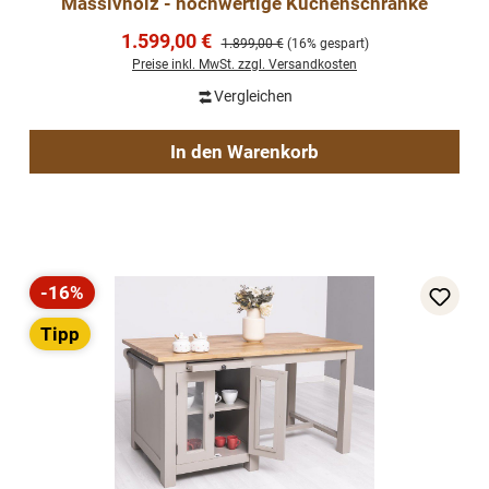
Massivholz - hochwertige Küchenschränke
Verkaufspreis:
1.599,00 €
Regulärer Preis:
1.899,00 €
(16% gespart)
Preise inkl. MwSt. zzgl. Versandkosten
Vergleichen
In den Warenkorb
-16%
Rabatt
Tipp