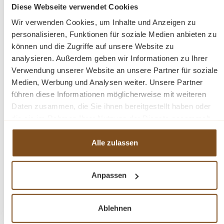
Diese Webseite verwendet Cookies
Preise inkl. MwSt. zzgl. Versandkosten
Wir verwenden Cookies, um Inhalte und Anzeigen zu
Vergleichen
personalisieren, Funktionen für soziale Medien anbieten zu
können und die Zugriffe auf unsere Website zu
In den Warenkorb
analysieren. Außerdem geben wir Informationen zu Ihrer
Verwendung unserer Website an unsere Partner für soziale
Medien, Werbung und Analysen weiter. Unsere Partner
führen diese Informationen möglicherweise mit weiteren
Daten zusammen, die Sie ihnen bereitgestellt haben oder
-13%
die sie im Rahmen Ihrer Nutzung der Dienste gesammelt
Rabatt
haben.
Tipp
Alle zulassen
Anpassen
Ablehnen