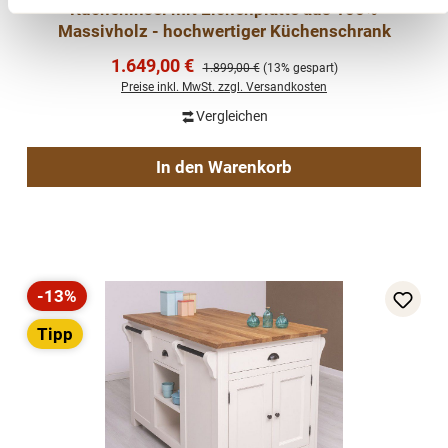
Kücheninsel mit Eichenplatte aus 100%
Massivholz - hochwertiger Küchenschrank
Verkaufspreis:
1.649,00 €
Regulärer Preis:
1.899,00 €
(13% gespart)
Preise inkl. MwSt. zzgl. Versandkosten
Vergleichen
In den Warenkorb
-13%
Rabatt
Tipp