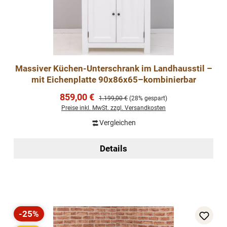
Massiver Küchen-Unterschrank im Landhausstil –
mit Eichenplatte 90x86x65–kombinierbar
Verkaufspreis:
859,00 €
Regulärer Preis:
1.199,00 €
(28% gespart)
Preise inkl. MwSt. zzgl. Versandkosten
Vergleichen
Details
-25%
Rabatt