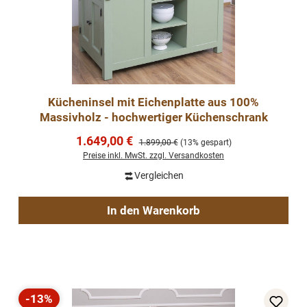
Kücheninsel mit Eichenplatte aus 100%
Massivholz - hochwertiger Küchenschrank
Verkaufspreis:
1.649,00 €
Regulärer Preis:
1.899,00 €
(13% gespart)
Preise inkl. MwSt. zzgl. Versandkosten
Vergleichen
In den Warenkorb
-13%