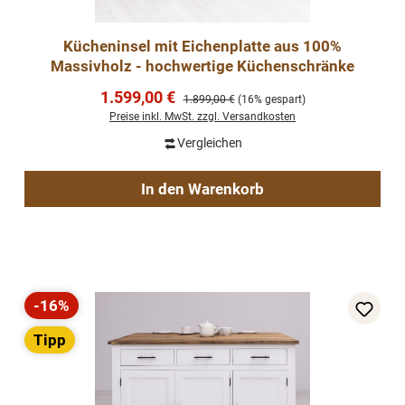
Kücheninsel mit Eichenplatte aus 100%
Massivholz - hochwertige Küchenschränke
Verkaufspreis:
1.599,00 €
Regulärer Preis:
1.899,00 €
(16% gespart)
Preise inkl. MwSt. zzgl. Versandkosten
Vergleichen
In den Warenkorb
-16%
Rabatt
Tipp