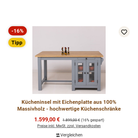
-16%
Rabatt
Tipp
Kücheninsel mit Eichenplatte aus 100%
Massivholz - hochwertige Küchenschränke
Verkaufspreis:
1.599,00 €
Regulärer Preis:
1.899,00 €
(16% gespart)
Preise inkl. MwSt. zzgl. Versandkosten
Vergleichen