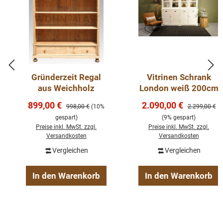
Gründerzeit Regal
Vitrinen Schrank
aus Weichholz
London weiß 200cm
Verkaufspreis:
Verkaufspreis:
899,00 €
2.090,00 €
Regulärer Preis:
Regulärer Pre
998,00 €
(10%
2.299,00 €
gespart)
(9% gespart)
Preise inkl. MwSt. zzgl.
Preise inkl. MwSt. zzgl.
Versandkosten
Versandkosten
Vergleichen
Vergleichen
In den Warenkorb
In den Warenkorb