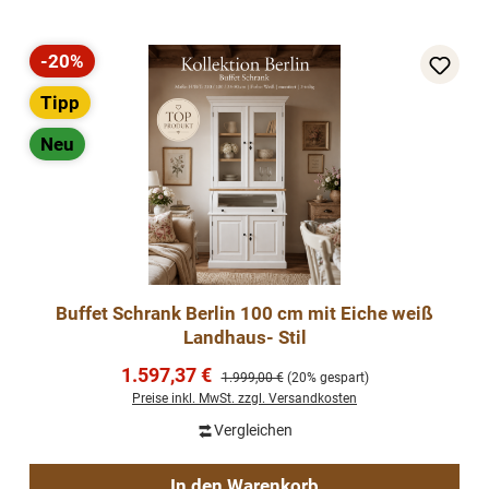
-20%
Rabatt
Tipp
Neu
Buffet Schrank Berlin 100 cm mit Eiche weiß
Landhaus- Stil
Verkaufspreis:
1.597,37 €
Regulärer Preis:
1.999,00 €
(20% gespart)
Preise inkl. MwSt. zzgl. Versandkosten
Vergleichen
In den Warenkorb