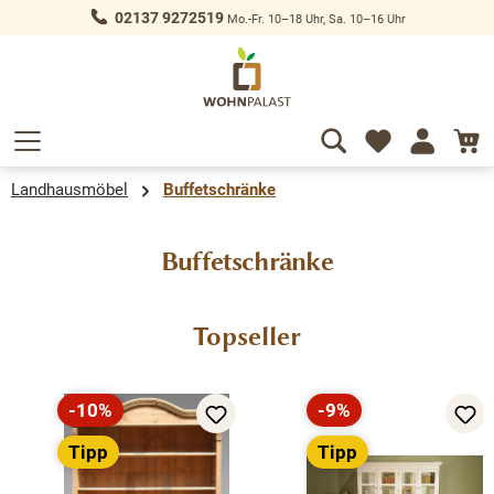
02137 9272519
Mo.-Fr. 10–18 Uhr, Sa. 10–16 Uhr
alt springen
Landhausmöbel
Buffetschränke
Buffetschränke
Produktgalerie überspringen
Topseller
-10%
-9%
Rabatt
Rabatt
Tipp
Tipp