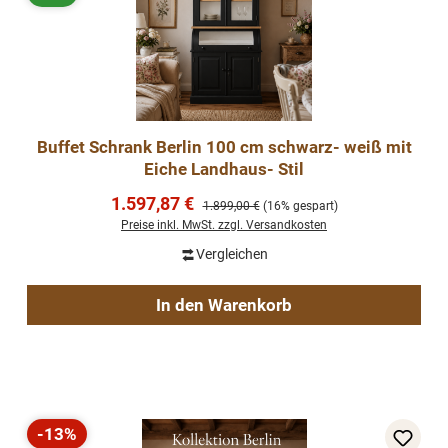
Buffet Schrank Berlin 100 cm schwarz- weiß mit
Eiche Landhaus- Stil
Verkaufspreis:
1.597,87 €
Regulärer Preis:
1.899,00 €
(16% gespart)
Preise inkl. MwSt. zzgl. Versandkosten
Vergleichen
In den Warenkorb
-13%