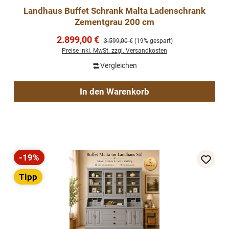
Landhaus Buffet Schrank Malta Ladenschrank
Zementgrau 200 cm
Verkaufspreis:
2.899,00 €
Regulärer Preis:
3.599,00 €
(19% gespart)
Preise inkl. MwSt. zzgl. Versandkosten
Vergleichen
In den Warenkorb
-19%
Rabatt
Tipp