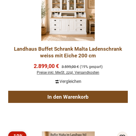
Landhaus Buffet Schrank Malta Ladenschrank
weiss mit Eiche 200 cm
Verkaufspreis:
2.899,00 €
Regulärer Preis:
3.599,00 €
(19% gespart)
Preise inkl. MwSt. zzgl. Versandkosten
Vergleichen
In den Warenkorb