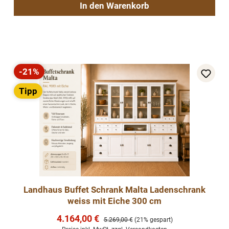
In den Warenkorb
-21%
Rabatt
Tipp
Landhaus Buffet Schrank Malta Ladenschrank
weiss mit Eiche 300 cm
Verkaufspreis:
4.164,00 €
Regulärer Preis:
5.269,00 €
(21% gespart)