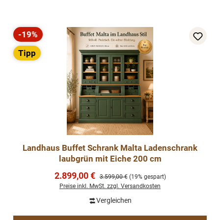
-19%
Rabatt
Tipp
Landhaus Buffet Schrank Malta Ladenschrank
laubgrün mit Eiche 200 cm
Verkaufspreis:
2.899,00 €
Regulärer Preis:
3.599,00 €
(19% gespart)
Preise inkl. MwSt. zzgl. Versandkosten
Vergleichen