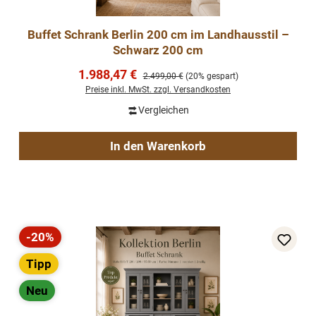
Buffet Schrank Berlin 200 cm im Landhausstil –
Schwarz 200 cm
Verkaufspreis:
1.988,47 €
Regulärer Preis:
2.499,00 €
(20% gespart)
Preise inkl. MwSt. zzgl. Versandkosten
Vergleichen
In den Warenkorb
-20%
Rabatt
Tipp
Neu