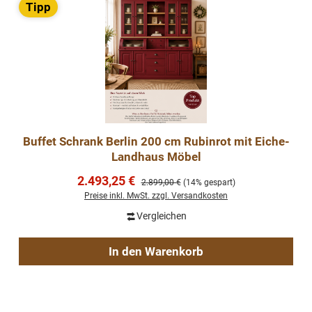
Tipp
Buffet Schrank Berlin 200 cm Rubinrot mit Eiche-
Landhaus Möbel
Verkaufspreis:
2.493,25 €
Regulärer Preis:
2.899,00 €
(14% gespart)
Preise inkl. MwSt. zzgl. Versandkosten
Vergleichen
In den Warenkorb