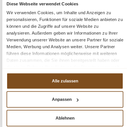
Diese Webseite verwendet Cookies
In den Warenkorb
Wir verwenden Cookies, um Inhalte und Anzeigen zu
personalisieren, Funktionen für soziale Medien anbieten zu
können und die Zugriffe auf unsere Website zu
analysieren. Außerdem geben wir Informationen zu Ihrer
Verwendung unserer Website an unsere Partner für soziale
Medien, Werbung und Analysen weiter. Unsere Partner
-19%
Rabatt
führen diese Informationen möglicherweise mit weiteren
Tipp
Daten zusammen, die Sie ihnen bereitgestellt haben oder
die sie im Rahmen Ihrer Nutzung der Dienste gesammelt
haben.
Alle zulassen
Anpassen
Landhaus Buffet Schrank Malta Ladenschrank
Ablehnen
schwarz 200 cm