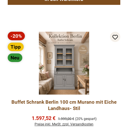
-20%
Rabatt
Tipp
Neu
Buffet Schrank Berlin 100 cm Murano mit Eiche
Landhaus- Stil
Verkaufspreis:
1.597,52 €
Regulärer Preis:
1.999,00 €
(20% gespart)
Preise inkl. MwSt. zzgl. Versandkosten