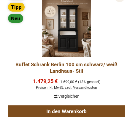
Rabatt
Tipp
Neu
Buffet Schrank Berlin 100 cm schwarz/ weiß
Landhaus- Stil
Verkaufspreis:
1.479,25 €
Regulärer Preis:
1.699,00 €
(13% gespart)
Preise inkl. MwSt. zzgl. Versandkosten
Vergleichen
In den Warenkorb