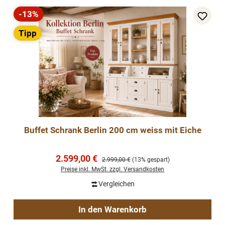
-13%
Rabatt
Tipp
Buffet Schrank Berlin 200 cm weiss mit Eiche
Verkaufspreis:
2.599,00 €
Regulärer Preis:
2.999,00 €
(13% gespart)
Preise inkl. MwSt. zzgl. Versandkosten
Vergleichen
In den Warenkorb