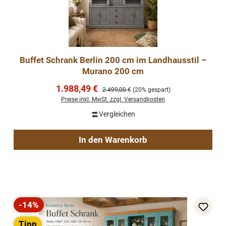
Buffet Schrank Berlin 200 cm im Landhausstil –
Murano 200 cm
Verkaufspreis:
1.988,49 €
Regulärer Preis:
2.499,00 €
(20% gespart)
Preise inkl. MwSt. zzgl. Versandkosten
Vergleichen
In den Warenkorb
-14%
Rabatt
Tipp