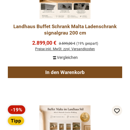
Landhaus Buffet Schrank Malta Ladenschrank
signalgrau 200 cm
Verkaufspreis:
2.899,00 €
Regulärer Preis:
3.599,00 €
(19% gespart)
Preise inkl. MwSt. zzgl. Versandkosten
Vergleichen
In den Warenkorb
-19%
Rabatt
Tipp