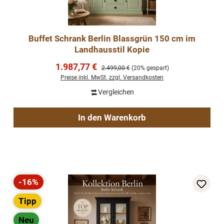
Buffet Schrank Berlin Blassgrün 150 cm im
Landhausstil Kopie
Verkaufspreis:
1.987,77 €
Regulärer Preis:
2.499,00 €
(20% gespart)
Preise inkl. MwSt. zzgl. Versandkosten
Vergleichen
In den Warenkorb
-16%
Rabatt
Tipp
Neu