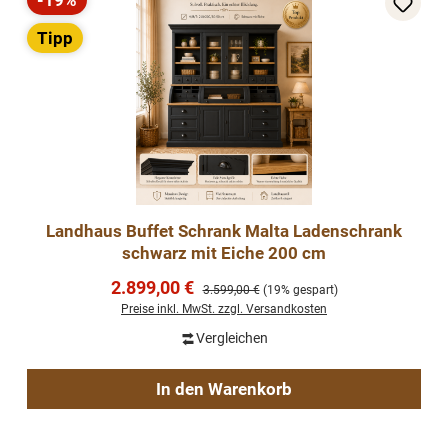
-19%
Rabatt
Tipp
Landhaus Buffet Schrank Malta Ladenschrank
schwarz mit Eiche 200 cm
Verkaufspreis:
2.899,00 €
Regulärer Preis:
3.599,00 €
(19% gespart)
Preise inkl. MwSt. zzgl. Versandkosten
Vergleichen
In den Warenkorb