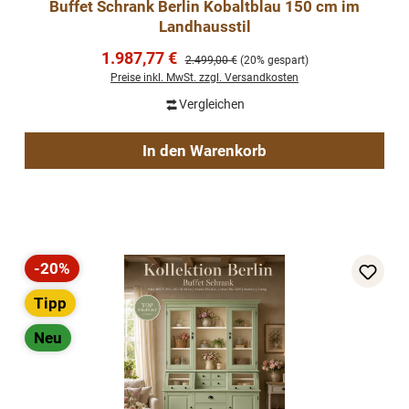
Buffet Schrank Berlin Kobaltblau 150 cm im
Landhausstil
Verkaufspreis:
1.987,77 €
Regulärer Preis:
2.499,00 €
(20% gespart)
Preise inkl. MwSt. zzgl. Versandkosten
Vergleichen
In den Warenkorb
-20%
Rabatt
Tipp
Neu