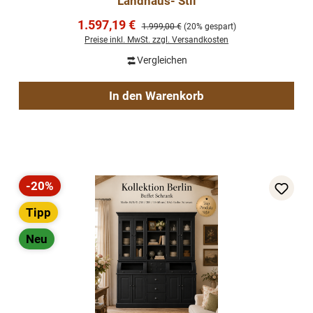
Landhaus- Stil
Verkaufspreis:
1.597,19 €
Regulärer Preis:
1.999,00 €
(20% gespart)
Preise inkl. MwSt. zzgl. Versandkosten
Vergleichen
In den Warenkorb
-20%
Rabatt
Tipp
Neu