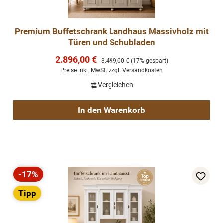
Premium Buffetschrank Landhaus Massivholz mit
Türen und Schubladen
Verkaufspreis:
2.896,00 €
Regulärer Preis:
3.499,00 €
(17% gespart)
Preise inkl. MwSt. zzgl. Versandkosten
Vergleichen
In den Warenkorb
-17%
Rabatt
Tipp