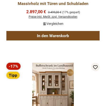
Massivholz mit Türen und Schubladen
Verkaufspreis:
2.897,00 €
Regulärer Preis:
3.499,00 €
(17% gespart)
Preise inkl. MwSt. zzgl. Versandkosten
Vergleichen
In den Warenkorb
-17%
Rabatt
Tipp