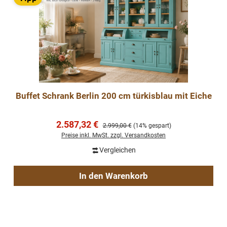
Buffet Schrank Berlin 200 cm türkisblau mit Eiche
Verkaufspreis:
2.587,32 €
Regulärer Preis:
2.999,00 €
(14% gespart)
Preise inkl. MwSt. zzgl. Versandkosten
Vergleichen
In den Warenkorb