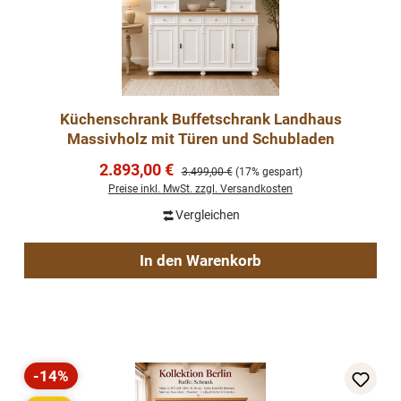
Küchenschrank Buffetschrank Landhaus
Massivholz mit Türen und Schubladen
Verkaufspreis:
2.893,00 €
Regulärer Preis:
3.499,00 €
(17% gespart)
Preise inkl. MwSt. zzgl. Versandkosten
Vergleichen
In den Warenkorb
-14%
Rabatt