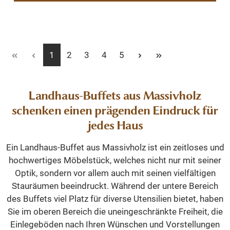
Seite
Seite
Seite
Seite
Seite
1
2
3
4
5
Landhaus-Buffets aus Massivholz
schenken einen prägenden Eindruck für
jedes Haus
Ein Landhaus-Buffet aus Massivholz ist ein zeitloses und
hochwertiges Möbelstück, welches nicht nur mit seiner
Optik, sondern vor allem auch mit seinen vielfältigen
Stauräumen beeindruckt. Während der untere Bereich
des Buffets viel Platz für diverse Utensilien bietet, haben
Sie im oberen Bereich die uneingeschränkte Freiheit, die
Einlegeböden nach Ihren Wünschen und Vorstellungen