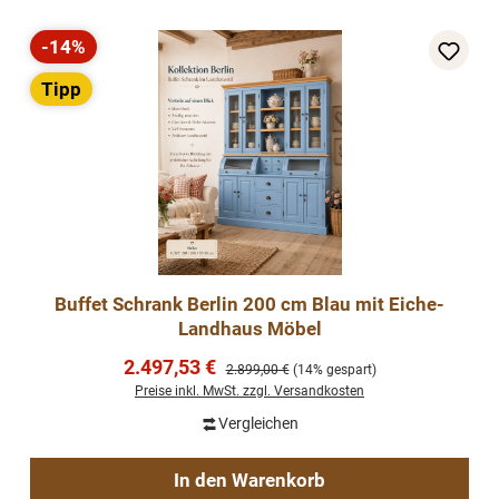
-14%
Rabatt
Tipp
Buffet Schrank Berlin 200 cm Blau mit Eiche-
Landhaus Möbel
Verkaufspreis:
2.497,53 €
Regulärer Preis:
2.899,00 €
(14% gespart)
Preise inkl. MwSt. zzgl. Versandkosten
Vergleichen
In den Warenkorb