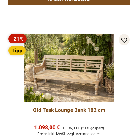
-21%
Rabatt
Tipp
Old Teak Lounge Bank 182 cm
Verkaufspreis:
1.098,00 €
Regulärer Preis:
1.395,00 €
(21% gespart)
Preise inkl. MwSt. zzgl. Versandkosten