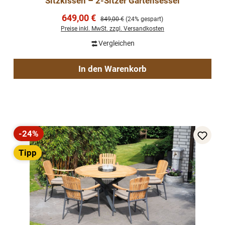
Sitzkissen – 2-Sitzer Gartensessel
Verkaufspreis:
649,00 €
Regulärer Preis:
849,00 €
(24% gespart)
Preise inkl. MwSt. zzgl. Versandkosten
Vergleichen
In den Warenkorb
-24%
Rabatt
Tipp