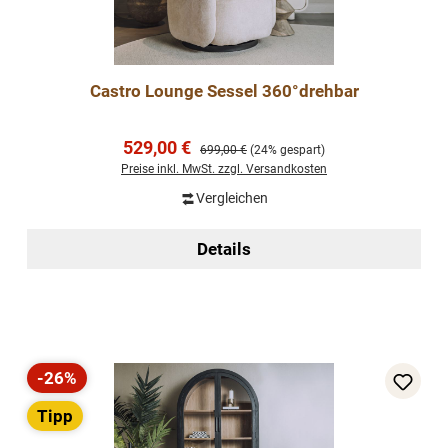
Castro Lounge Sessel 360°drehbar
Verkaufspreis:
529,00 €
Regulärer Preis:
699,00 €
(24% gespart)
Preise inkl. MwSt. zzgl. Versandkosten
Vergleichen
Details
-26%
Rabatt
Tipp