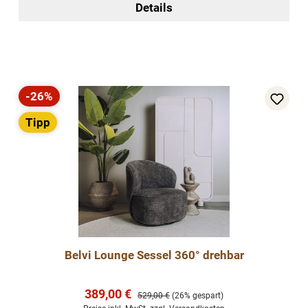
Details
-26%
Rabatt
Tipp
Belvi Lounge Sessel 360° drehbar
Verkaufspreis:
389,00 €
Regulärer Preis:
529,00 €
(26% gespart)