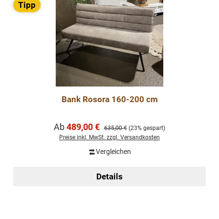
Tipp
Bank Rosora 160-200 cm
Verkaufspreis:
Ab
489,00 €
Regulärer Preis:
635,00 €
(23% gespart)
Preise inkl. MwSt. zzgl. Versandkosten
Vergleichen
Details