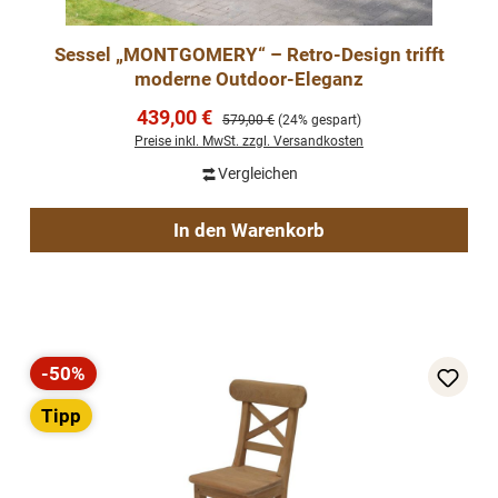
Sessel „MONTGOMERY“ – Retro-Design trifft
moderne Outdoor-Eleganz
Verkaufspreis:
439,00 €
Regulärer Preis:
579,00 €
(24% gespart)
Preise inkl. MwSt. zzgl. Versandkosten
Vergleichen
In den Warenkorb
-50%
Rabatt
Tipp