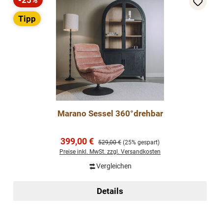
-25%
Rabatt
Tipp
Marano Sessel 360°drehbar
Verkaufspreis:
399,00 €
Regulärer Preis:
529,00 €
(25% gespart)
Preise inkl. MwSt. zzgl. Versandkosten
Vergleichen
Details