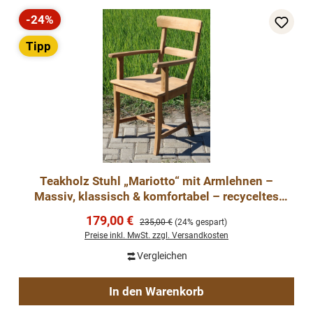
-24%
Rabatt
Tipp
Teakholz Stuhl „Mariotto“ mit Armlehnen –
Massiv, klassisch & komfortabel – recyceltes
Teak, naturbe
Verkaufspreis:
179,00 €
Regulärer Preis:
235,00 €
(24% gespart)
Preise inkl. MwSt. zzgl. Versandkosten
Vergleichen
In den Warenkorb