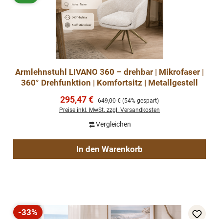
Armlehnstuhl LIVANO 360 – drehbar | Mikrofaser |
360° Drehfunktion | Komfortsitz | Metallgestell
Verkaufspreis:
295,47 €
Regulärer Preis:
649,00 €
(54% gespart)
Preise inkl. MwSt. zzgl. Versandkosten
Vergleichen
In den Warenkorb
-33%