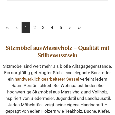
Seite
Seite
Seite
Seite
Seite
1
2
3
4
5
Sitzmöbel aus Massivholz – Qualität mit
Stilbewusstsein
Sitzmöbel sind weit mehr als bloße Alltagsgegenstände.
Ein sorgfältig gefertigter Stuhl, eine elegante Bank oder
ein
handwerklich gearbeiteter Sessel
verleiht jedem
Raum Persönlichkeit. Bei Wohnpalast finden Sie
hochwertige Sitzmöbel aus Massivholz und Vollholz,
inspiriert von Biedermeier, Jugendstil und Landhausstil.
Jedes Möbelstück zeigt seine eigene Handschrift –
geprägt von edlen Hölzern wie Teakholz, Buche, Kiefer,