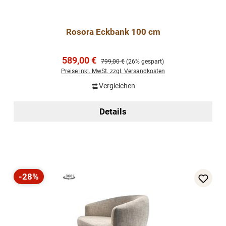
Rosora Eckbank 100 cm
Verkaufspreis:
589,00 €
Regulärer Preis:
799,00 €
(26% gespart)
Preise inkl. MwSt. zzgl. Versandkosten
Vergleichen
Details
-28%
Rabatt