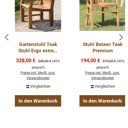
Gartenstuhl Teak
Stuhl Betawi Teak
Stuhl Ergo extrem
Premium
Outdoor Möbel
Verkaufspreis:
Verkaufspreis:
328,00 €
194,00 €
Regulärer Preis:
Regulärer Preis:
549,00 €
(40%
379,00 €
(49%
gespart)
gespart)
Preise inkl. MwSt. zzgl.
Preise inkl. MwSt. zzgl.
Versandkosten
Versandkosten
Vergleichen
Vergleichen
In den Warenkorb
In den Warenkorb