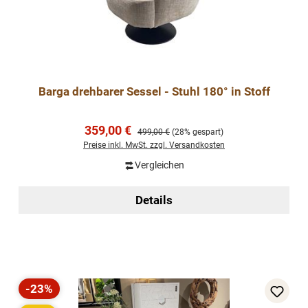
Barga drehbarer Sessel - Stuhl 180° in Stoff
Verkaufspreis:
359,00 €
Regulärer Preis:
499,00 €
(28% gespart)
Preise inkl. MwSt. zzgl. Versandkosten
Vergleichen
Details
-23%
Rabatt