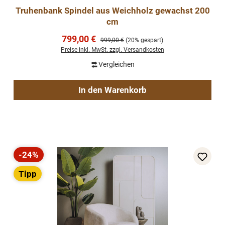
Truhenbank Spindel aus Weichholz gewachst 200
cm
Verkaufspreis:
799,00 €
Regulärer Preis:
999,00 €
(20% gespart)
Preise inkl. MwSt. zzgl. Versandkosten
Vergleichen
In den Warenkorb
-24%
Rabatt
Tipp