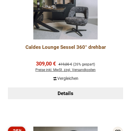
Caldes Lounge Sessel 360° drehbar
Verkaufspreis:
309,00 €
Regulärer Preis:
419,00 €
(26% gespart)
Preise inkl. MwSt. zzgl. Versandkosten
Vergleichen
Details