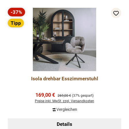
-37%
Rabatt
Tipp
Isola drehbar Esszimmerstuhl
Verkaufspreis:
169,00 €
Regulärer Preis:
269,00 €
(37% gespart)
Preise inkl. MwSt. zzgl. Versandkosten
Vergleichen
Details