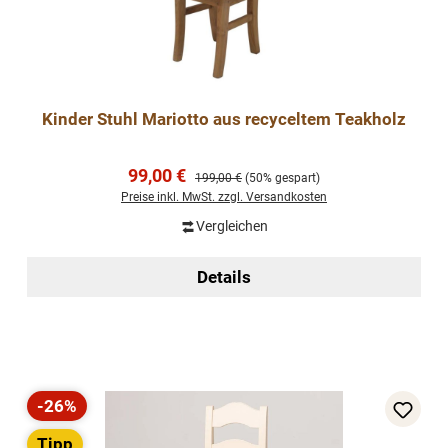
Kinder Stuhl Mariotto aus recyceltem Teakholz
Verkaufspreis:
99,00 €
Regulärer Preis:
199,00 €
(50% gespart)
Preise inkl. MwSt. zzgl. Versandkosten
Vergleichen
Details
-26%
Rabatt
Tipp