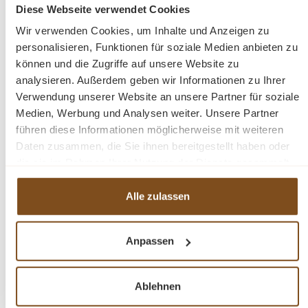
Diese Webseite verwendet Cookies
In den Warenkorb
Wir verwenden Cookies, um Inhalte und Anzeigen zu
personalisieren, Funktionen für soziale Medien anbieten zu
können und die Zugriffe auf unsere Website zu
analysieren. Außerdem geben wir Informationen zu Ihrer
Verwendung unserer Website an unsere Partner für soziale
Medien, Werbung und Analysen weiter. Unsere Partner
-9%
Rabatt
führen diese Informationen möglicherweise mit weiteren
Tipp
Daten zusammen, die Sie ihnen bereitgestellt haben oder
die sie im Rahmen Ihrer Nutzung der Dienste gesammelt
haben.
Alle zulassen
Anpassen
Gartenbank Teak Bank - Lounge Bank 190 cm
Ablehnen