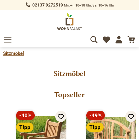
02137 9272519
Mo.-Fr. 10–18 Uhr, Sa. 10–16 Uhr
alt springen
Sitzmöbel
Sitzmöbel
Produktgalerie überspringen
Topseller
-40%
-49%
Rabatt
Rabatt
Tipp
Tipp