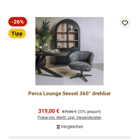
-26%
Rabatt
Tipp
Perca Lounge Sessel 360° drehbar
Verkaufspreis:
319,00 €
Regulärer Preis:
479,00 €
(33% gespart)
Preise inkl. MwSt. zzgl. Versandkosten
Vergleichen