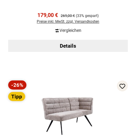
Verkaufspreis:
179,00 €
Regulärer Preis:
269,00 €
(33% gespart)
Preise inkl. MwSt. zzgl. Versandkosten
Vergleichen
Details
-26%
Rabatt
Tipp