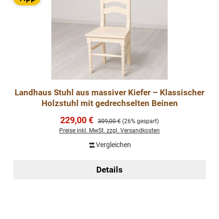
Landhaus Stuhl aus massiver Kiefer – Klassischer
Holzstuhl mit gedrechselten Beinen
Verkaufspreis:
229,00 €
Regulärer Preis:
309,00 €
(26% gespart)
Preise inkl. MwSt. zzgl. Versandkosten
Vergleichen
Details