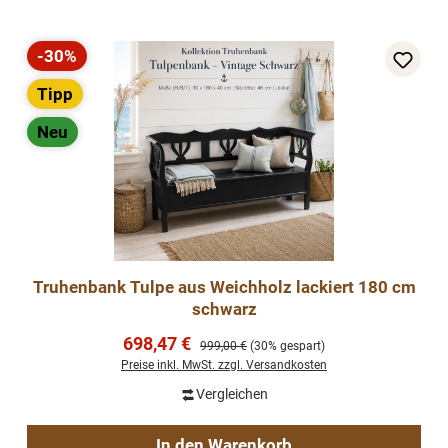
-30%
Rabatt
Tipp
Neu
Truhenbank Tulpe aus Weichholz lackiert 180 cm
schwarz
Verkaufspreis:
698,47 €
Regulärer Preis:
999,00 €
(30% gespart)
Preise inkl. MwSt. zzgl. Versandkosten
Vergleichen
In den Warenkorb