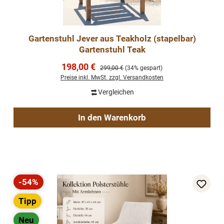
Gartenstuhl Jever aus Teakholz (stapelbar)
Gartenstuhl Teak
Verkaufspreis:
198,00 €
Regulärer Preis:
299,00 €
(34% gespart)
Preise inkl. MwSt. zzgl. Versandkosten
Vergleichen
In den Warenkorb
-54%
Rabatt
Tipp
Neu