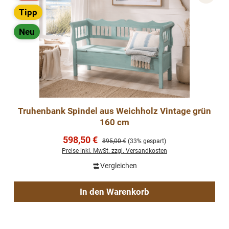
Rabatt
Tipp
Neu
Truhenbank Spindel aus Weichholz Vintage grün
160 cm
Verkaufspreis:
598,50 €
Regulärer Preis:
895,00 €
(33% gespart)
Preise inkl. MwSt. zzgl. Versandkosten
Vergleichen
In den Warenkorb