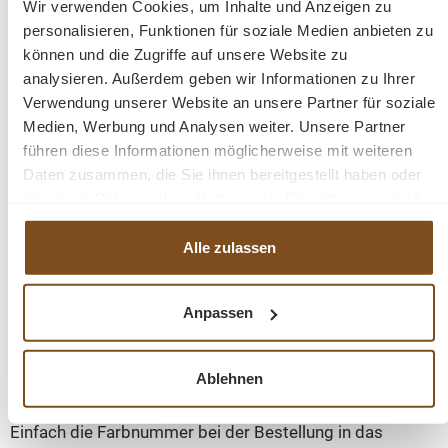
Wir verwenden Cookies, um Inhalte und Anzeigen zu
Mahlzeiten mit Familie und Freunden.
personalisieren, Funktionen für soziale Medien anbieten zu
können und die Zugriffe auf unsere Website zu
Die Lieferung erfolgt montiert, sodass der Stuhl sofort
analysieren. Außerdem geben wir Informationen zu Ihrer
einsatzbereit ist.
Verwendung unserer Website an unsere Partner für soziale
Medien, Werbung und Analysen weiter. Unsere Partner
führen diese Informationen möglicherweise mit weiteren
Pflegehinweis: Staub und Schmutz lassen sich einfach
Daten zusammen, die Sie ihnen bereitgestellt haben oder
mit einem leicht feuchten Tuch entfernen.
die sie im Rahmen Ihrer Nutzung der Dienste gesammelt
haben.
Abmessung: H x B x T: 102 x 44 x 44 cm
Alle zulassen
Material: Massive Kiefer
Anpassen
Gewicht: 4 kg
Garantie: 2 Jahre
Ablehnen
Sie können den Stuhl in verschiedenen Farben bestellen.
Einfach die Farbnummer bei der Bestellung in das