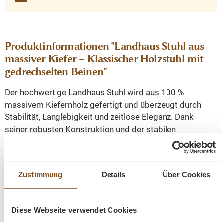
Produktinformationen "Landhaus Stuhl aus
massiver Kiefer – Klassischer Holzstuhl mit
gedrechselten Beinen"
Der hochwertige Landhaus Stuhl wird aus 100 %
massivem Kiefernholz gefertigt und überzeugt durch
Stabilität, Langlebigkeit und zeitlose Eleganz. Dank
seiner robusten Konstruktion und der stabilen
Rückenlehne bietet er hervorragenden Sitzkomfort –
ideal für Küche, Esszimmer oder Wohnzimmer.
Zustimmung
Details
Über Cookies
Die kunstvoll gedrechselten Beine verleihen dem Stuhl
eine klassische Optik im Landhausstil und setzen
stilvolle Akzente in jeder Einrichtung. Die großzügige
Diese Webseite verwendet Cookies
Sitzfläche sorgt für bequemes Sitzen bei gemeinsamen