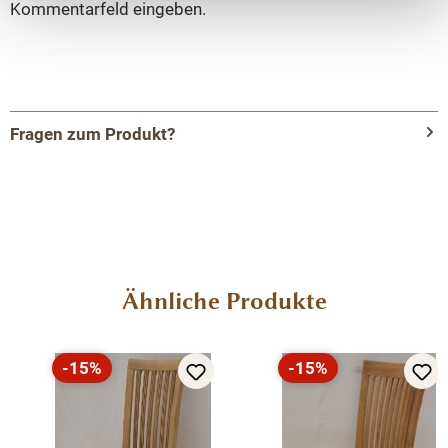
Kommentarfeld eingeben.
Fragen zum Produkt?
Menü schließen
Produktinformationen "Landhaus Stuhl aus
massiver Kiefer – Klassischer Holzstuhl mit
gedrechselten Beinen"
Produktgalerie überspringen
Ähnliche Produkte
Der hochwertige Landhaus Stuhl wird aus 100 %
massivem Kiefernholz gefertigt und überzeugt durch
Stabilität, Langlebigkeit und zeitlose Eleganz. Dank
-15%
-15%
Rabatt
Rabatt
seiner robusten Konstruktion und der stabilen
Rückenlehne bietet er hervorragenden Sitzkomfort –
ideal für Küche, Esszimmer oder Wohnzimmer.