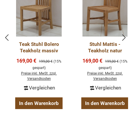
Die kunstvoll gedrechselten Beine verleihen dem Stuhl
eine klassische Optik im Landhausstil und setzen
stilvolle Akzente in jeder Einrichtung. Die großzügige
Sitzfläche sorgt für bequemes Sitzen bei gemeinsamen
Mahlzeiten mit Familie und Freunden.
Teak Stuhl Bolero
Stuhl Mattis -
Teakholz massiv
Teakholz natur
Die Lieferung erfolgt montiert, sodass der Stuhl sofort
Verkaufspreis:
Verkaufspreis:
169,00 €
169,00 €
Regulärer Preis:
Regulärer Preis:
199,00 €
(15%
199,00 €
(15%
einsatzbereit ist.
gespart)
gespart)
Preise inkl. MwSt. zzgl.
Preise inkl. MwSt. zzgl.
Versandkosten
Versandkosten
Pflegehinweis: Staub und Schmutz lassen sich einfach
Vergleichen
Vergleichen
mit einem leicht feuchten Tuch entfernen.
In den Warenkorb
In den Warenkorb
Abmessung: H x B x T: 102 x 44 x 44 cm
Material: Massive Kiefer