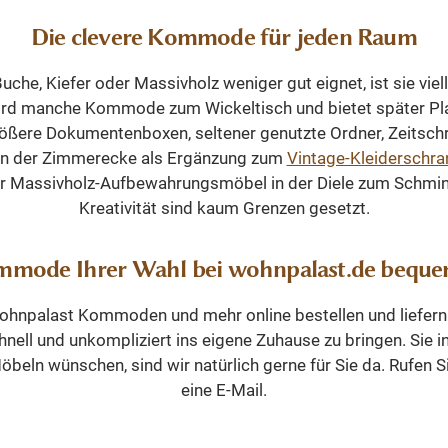
Lieferung komplett
bar. 36 Farben und 8
wählbar. 36 Farben 
t den
montiert (nicht
Oberflächen
Die clevere Kommode für jeden Raum
Oberflächen
en Platz optimal offene
zerlegbar) Material:
t/gewachst/natur usw.) -
(lackiert/gewachst/natu
ür Bücher und Dekoration
Massivholz
, Kiefer oder Massivholz weniger gut eignet, ist sie vielle
re Abmessungen und
Andere Abmessunge
re Regalböden für flexible
(Weichholz) Maße (H ×
wird manche Kommode zum Wickeltisch und bietet später Pla
ranfertigungen sind
Sonderanfertigungen
g praktischer Stauraum im
B × T): ca. 190 × 125 ×
re Dokumentenboxen, seltener genutzte Ordner, Zeitschri
. Bitte Fragen Sie uns.
möglich. Bitte Fragen 
reich klassische Details:
40 cm Warum dieses
n der Zimmerecke als Ergänzung zum
Vintage-Kleiderschra
 profilierte Rahmen und
Bücherregal? ✔
Ihr Massivholz-Aufbewahrungsmöbel in der Diele zum Schmink
e Proportionen Holzart
Massives, langlebiges
Kreativität sind kaum Grenzen gesetzt.
Möbelstück ✔
ck wird in 4 separaten
Nachhaltig durch
ommode Ihrer Wahl bei wohnpalast.de beque
geliefert. Die einzelnen
Verwendung von
 lassen sich passgenau
Altholz ✔ Zeitloser
hnpalast Kommoden und mehr online bestellen und liefern l
nfügen und sorgen für
Landhausstil mit
nell und unkompliziert ins eigene Zuhause zu bringen. Sie in
le Konstruktion sowie ein
antikem Charakter ✔
beln wünschen, sind wir natürlich gerne für Sie da. Rufen 
nisches Gesamtbild.
Viel Stauraum durch
eine E-Mail.
bmessungen, Farben und
verstellbare Böden und
owie Sonderanfertigungen
Schublade ✔ Sofort
sind möglich. Bitte Fragen Sie uns.