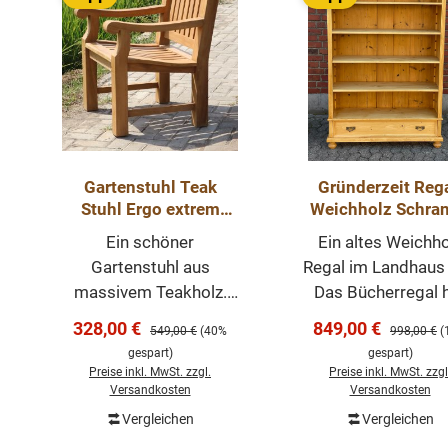
Gartenstuhl Teak
Gründerzeit Rega
Stuhl Ergo extrem
Weichholz Schran
Outdoor Möbel
antike Weichho
Ein schöner
Ein altes Weichho
Möbel
Gartenstuhl aus
Regal im Landhaus S
massivem Teakholz.
Das Bücherregal 
Der Stuhl ist
verstellbare
Verkaufspreis:
Verkaufspreis:
328,00 €
849,00 €
Regulärer Preis:
Regulärer P
549,00 €
(40%
998,00 €
(
witterrungsbeständig,
Einlegeböden und 
gespart)
gespart)
kann somit auch bei
große Schublade. 
Preise inkl. MwSt. zzgl.
Preise inkl. MwSt. zzgl
Wind und Regen
Regal hat eine ant
Versandkosten
Versandkosten
draußen stehen. Der
Ausstrahlung und e
Vergleichen
Vergleichen
In den Warenkorb
In den Warenk
Stuhl hat eine
warmen honigton. 