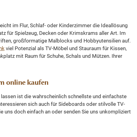
Sideboard
und 8
und Farben sind frei wählbar. 36
stell
Farben und 8 Oberflächen
Schiebetü
r usw.) -
(lackiert/gewachst/natur usw.) -
Alumini
icht im Flur, Schlaf- oder Kinderzimmer die Ideallösung
n und
Andere Abmessungen und
montiert, 
tz für Spielzeug, Decken oder Krimskrams aller Art. Im
 sind
Sonderanfertigungen sind
und erzeu
ften, großformatige Malblocks und Hobbyutensilien auf.
Sie uns.
möglich. Bitte Fragen Sie uns.
den Ei
nk
viel Potenzial als TV-Möbel und Stauraum für Kissen,
schwe
platz mit Raum für Schuhe, Schals und Mützen. Ihrer
Schublad
einer So
Funktion a
m online kaufen
moderner
Seit
assen ist die wahrscheinlich schnellste und einfachste
Obers
teressieren sich auch für Sideboards oder stilvolle TV-
bestehen
Sie uns doch einfach an oder senden Sie uns unkompliziert
was eine
Aussicht
und den 