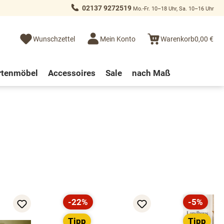
02137 9272519
Mo.-Fr. 10–18 Uhr, Sa. 10–16 Uhr
Wunschzettel
Mein Konto
Warenkorb
0,00 €
rtenmöbel
Accessoires
Sale
nach Maß
-22%
-5%
Rabatt
Rabatt
Tipp
Tipp