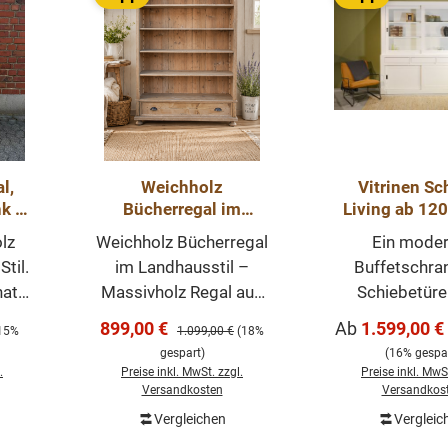
l,
Weichholz
Vitrinen Sc
k -
Bücherregal im
Living ab 12
lz
Landhausstil –
Schiebetür
lz
Weichholz Bücherregal
Ein moder
Massivholz Regal aus
Wohnzimmers
til.
im Landhausstil –
Buffetschra
recyceltem Altholz mit
hat
Massivholz Regal aus
Schiebetüre
Schublade
recyceltem Altholz mit
unserer Living
Verkaufspreis:
Verkaufspreis:
899,00 €
Ab
1.599,00 €
reis:
Regulärer Preis:
15%
1.099,00 €
(18%
eine
Schublade Dieses
Unsere Lan
gespart)
(16% gespar
Das
hochwertige
Möbel sind ho
.
Preise inkl. MwSt. zzgl.
Preise inkl. MwSt
ike
Bücherregal aus
und zeitlos.
Versandkosten
Versandkos
inen
massivem Weichholz
Möbelstück
Vergleichen
Vergleic
orb
In den Warenkorb
Die
verbindet rustikalen
individuell ge