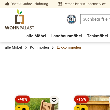
Über 20 Jahre Erfahrung
Persönlicher Kundenservice
springen
Zur Hauptnavigation springen
alle Möbel
Landhausmöbel
Teakmöbel
alle Möbel
Kommoden
Eckkommoden
Produktgalerie überspringen
-40%
-15%
Rabatt
Rabatt
Tipp
Tipp