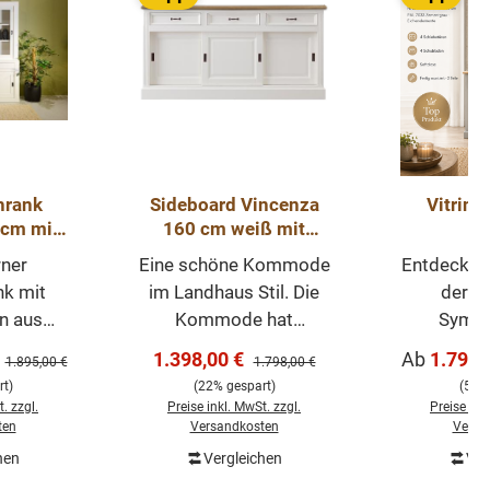
hrank
Sideboard Vincenza
Vitrine
0cm mit
160 cm weiß mit
N
en -
Eichenplatte
zementgr
ner
Eine schöne Kommode
Entdecken 
chrank
120
nk mit
im Landhaus Stil. Die
der p
Buffetsch
n aus
Kommode hat
Symbi
& Varian
 Serie.
praktische
Landhau
Verkaufspreis:
Verkaufspr
1.398,00 €
Ab
1.799,
Regulärer Preis:
Regulärer Preis:
1.895,00 €
1.798,00 €
dhaus
Schiebetüren, ist
zeitgen
t)
(22% gespart)
(5% 
chwertig
vielseitig nutzbar,
Akze
. zzgl.
Preise inkl. MwSt. zzgl.
Preise ink
 Jedes
komplett weiß mit
Vitrinensc
ten
Versandkosten
Versa
 wird
einer Eichenplatte.
Präsent
hen
Vergleichen
Ver
In den Warenkorb
fertigt.
Unsere Kommode
Aufbew