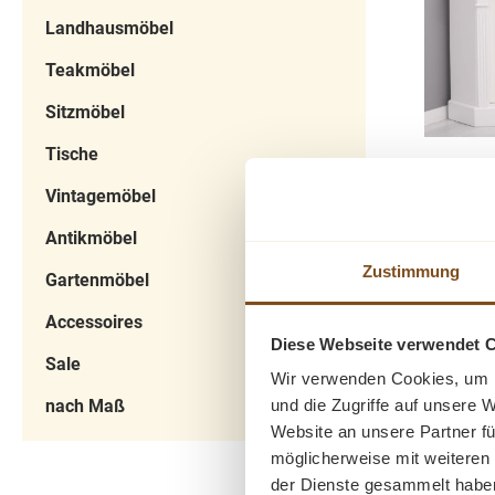
Staurau
kg
gerne.
Landhausmöbel
Dad
ausgew
Teakmöbel
Präsenta
Sitzmöbel
ideal f
stilvo
Tische
Eck-S
tiefgebür
La
Vintagemöbel
natürlich
Dieses 
hervor un
Antikmöbel
elegante 
ange
Zustimmung
Gartenmöbel
Ästhetik.
Veredelung
Staur
sowie ein
Verkau
799,0
Accessoires
gesc
und zei
Diese Webseite verwendet 
Preise i
Sale
ermögl
passt da
Wir verwenden Cookies, um I
ansprech
I
klassisch
nach Maß
und die Zugriffe auf unsere 
Lieblings
Vintage-
Website an unsere Partner fü
Möbels
Landha
möglicherweise mit weiteren
Eleganz a
rustik
der Dienste gesammelt habe