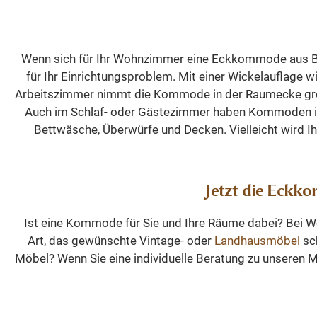
wähl
39 cm Eckregal – nutz
vorhanden
(lackier
Regale f
Wenn sich für Ihr Wohnzimmer eine Eckkommode aus Buche
Ande
verstellba
für Ihr Einrichtungsproblem. Mit einer Wickelauflage 
Sonde
Einteilun
Arbeitszimmer nimmt die Kommode in der Raumecke größe
möglich
unteren Be
Auch im Schlaf- oder Gästezimmer haben Kommoden i
Gesims,
Bettwäsche, Überwürfe und Decken. Vielleicht wird 
elegant
Kiefer Lieferung und Montage Das
Möbelstü
Jetzt die Eckk
Modulen 
Elemente
Ist eine Kommode für Sie und Ihre Räume dabei? Bei Wo
zusamme
Art, das gewünschte Vintage- oder
Landhausmöbel
sch
eine stabi
Möbel? Wenn Sie eine individuelle Beratung zu unseren Mö
harmo
Andere A
Holzart s