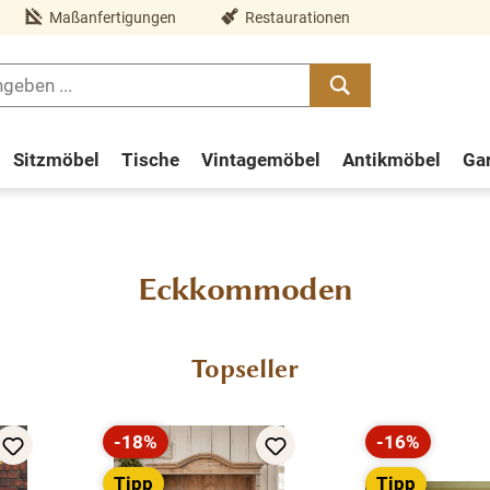
Maßanfertigungen
Restaurationen
Sitzmöbel
Tische
Vintagemöbel
Antikmöbel
Ga
Eckkommoden
Topseller
-18%
-16%
Rabatt
Rabatt
Tipp
Tipp