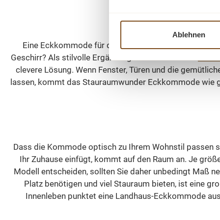
in versch
maximal
ein. Es ist
Eckkommoden 
Regalböde
diejenige
Sie die Fä
Ablehnen
Lösungen 
unte
Eine Eckkommode für das Wohnzimmer löst manches S
suchen.
Deko
Geschirr? Als stilvolle Ergänzung zum Buffet- oder
Vitri
Verarbe
pers
clevere Lösung. Wenn Fenster, Türen und die gemütlic
Kommod
anpas
lassen, kommt das Stauraumwunder Eckkommode wie geru
Beständig
Oberflä
nur mit
durch int
sondern w
wodurch 
Bewunderu
des Holze
Abmessu
Diese Bear
Dass die Kommode optisch zu Ihrem Wohnstil passen sol
cm, T: 52 cm Korpu
Struktur
Ihr Zuhause einfügt, kommt auf den Raum an. Je größ
wählbar I
hochwe
Modell entscheiden, sollten Sie daher unbedingt Maß n
Massivh
Möbel
Platz benötigen und viel Stauraum bieten, ist eine 
100% Kiefe
natü
Innenleben punktet eine Landhaus-Eckkommode aus K
42,5 cm 
Aus
Oberfläc
Abmessung