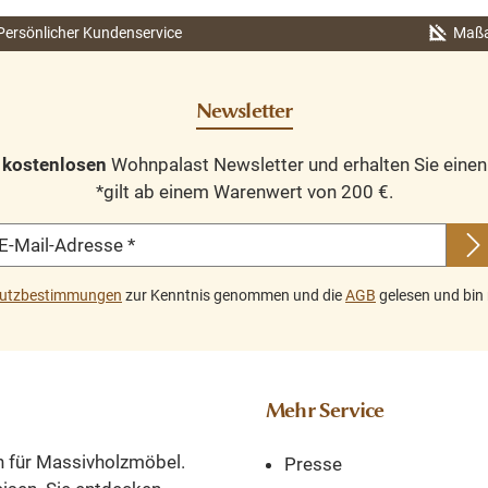
einsatzbereit – keine
Montage erforderlich
Persönlicher Kundenservice
Maßa
Dieses Landhausregal
aus Massivholz ist die
Newsletter
perfekte Wahl für alle,
die natürliche
n
kostenlosen
Wohnpalast Newsletter und erhalten Sie eine
Materialien,
*gilt ab einem Warenwert von 200 €.
hochwertige
Handwerkskunst und
E-Mail-Adresse
*
den
unverwechselbaren
utzbestimmungen
zur Kenntnis genommen und die
AGB
gelesen und bin 
Charme alter Möbel
schätzen. Es verbindet
Funktionalität mit
stilvoller Wohnlichkeit
Mehr Service
und wird viele Jahre
Freude bereiten.
n für Massivholzmöbel.
Presse