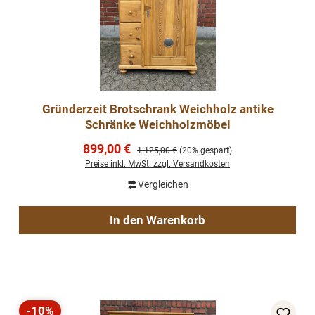
Gründerzeit Brotschrank Weichholz antike
Schränke Weichholzmöbel
Verkaufspreis:
899,00 €
Regulärer Preis:
1.125,00 €
(20% gespart)
Preise inkl. MwSt. zzgl. Versandkosten
Vergleichen
In den Warenkorb
-10%