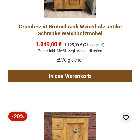
Gründerzeit Brotschrank Weichholz antike
Schränke Weichholzmöbel
Verkaufspreis:
1.049,00 €
Regulärer Preis:
1.125,00 €
(7% gespart)
Preise inkl. MwSt. zzgl. Versandkosten
Vergleichen
In den Warenkorb
-20%
Rabatt