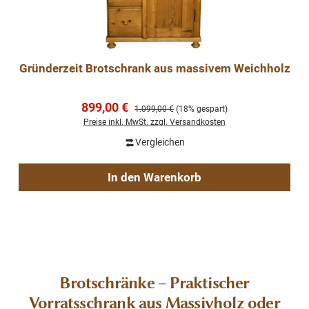
Gründerzeit Brotschrank aus massivem Weichholz
Verkaufspreis:
899,00 €
Regulärer Preis:
1.099,00 €
(18% gespart)
Preise inkl. MwSt. zzgl. Versandkosten
Vergleichen
In den Warenkorb
Brotschränke – Praktischer
Vorratsschrank aus Massivholz oder