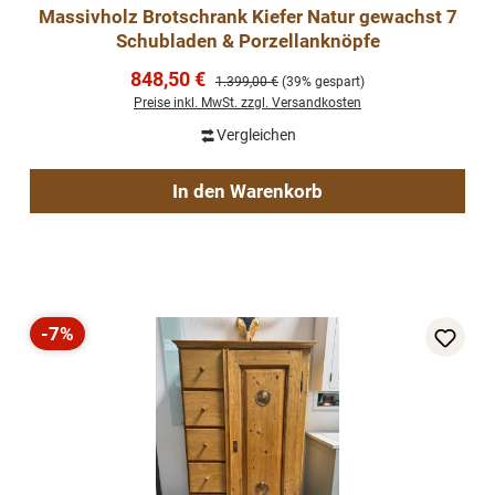
Massivholz Brotschrank Kiefer Natur gewachst 7
Schubladen & Porzellanknöpfe
Verkaufspreis:
848,50 €
Regulärer Preis:
1.399,00 €
(39% gespart)
Preise inkl. MwSt. zzgl. Versandkosten
Vergleichen
In den Warenkorb
-7%
Rabatt