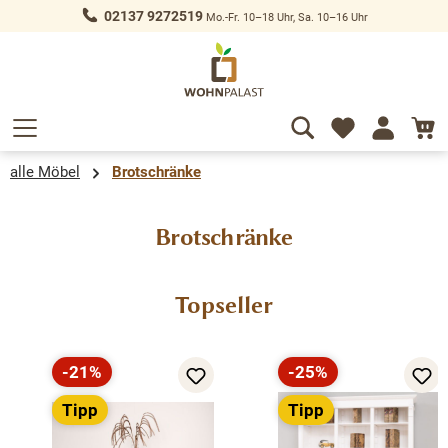
02137 9272519
Mo.-Fr. 10–18 Uhr, Sa. 10–16 Uhr
alt springen
alle Möbel
Brotschränke
Brotschränke
Produktgalerie überspringen
Topseller
-21%
-25%
Rabatt
Rabatt
Tipp
Tipp