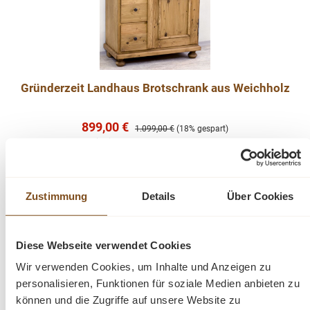
Gründerzeit Landhaus Brotschrank aus Weichholz
Verkaufspreis:
899,00 €
Regulärer Preis:
1.099,00 €
(18% gespart)
Preise inkl. MwSt. zzgl. Versandkosten
Vergleichen
Zustimmung
Details
Über Cookies
In den Warenkorb
Diese Webseite verwendet Cookies
Wir verwenden Cookies, um Inhalte und Anzeigen zu
personalisieren, Funktionen für soziale Medien anbieten zu
-18%
Rabatt
können und die Zugriffe auf unsere Website zu