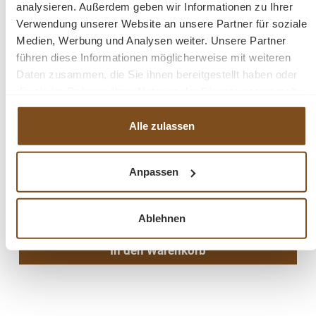
analysieren. Außerdem geben wir Informationen zu Ihrer
Verwendung unserer Website an unsere Partner für soziale
Medien, Werbung und Analysen weiter. Unsere Partner
führen diese Informationen möglicherweise mit weiteren
Daten zusammen, die Sie ihnen bereitgestellt haben oder
die sie im Rahmen Ihrer Nutzung der Dienste gesammelt
haben.
Alle zulassen
Gründerzeit Landhaus Brotschrank aus Weichholz
Anpassen
Verkaufspreis:
899,00 €
Regulärer Preis:
1.099,00 €
(18% gespart)
Preise inkl. MwSt. zzgl. Versandkosten
Vergleichen
Ablehnen
In den Warenkorb