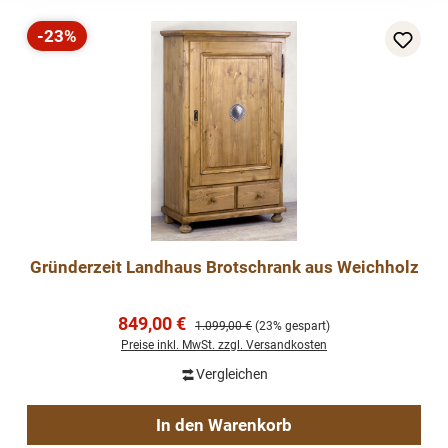
-23%
Rabatt
Gründerzeit Landhaus Brotschrank aus Weichholz
Verkaufspreis:
849,00 €
Regulärer Preis:
1.099,00 €
(23% gespart)
Preise inkl. MwSt. zzgl. Versandkosten
Vergleichen
In den Warenkorb