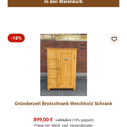
In den Warenkorb
-18%
Rabatt
Gründerzeit Brotschrank Weichholz Schrank
Verkaufspreis:
899,00 €
Regulärer Preis:
1.099,00 €
(18% gespart)
Preise inkl. MwSt. zzgl. Versandkosten