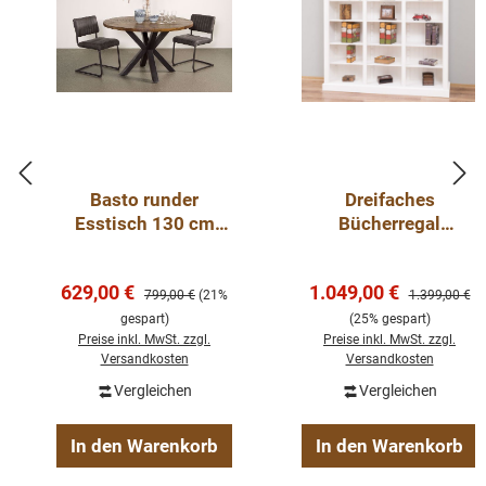
Basto runder
Dreifaches
Esstisch 130 cm
Bücherregal
Mangoholz
Landhausstil aus
Massivholz Kiefer –
Verkaufspreis:
Verkaufspreis:
629,00 €
1.049,00 €
Regulärer Preis:
individuell &
Regulärer Pre
799,00 €
(21%
1.399,00 €
hochwertig weiss
gespart)
(25% gespart)
Preise inkl. MwSt. zzgl.
Preise inkl. MwSt. zzgl.
Versandkosten
Versandkosten
Vergleichen
Vergleichen
In den Warenkorb
In den Warenkorb