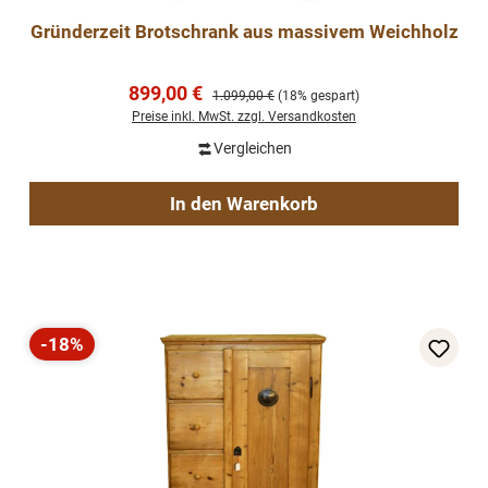
Gründerzeit Brotschrank aus massivem Weichholz
Verkaufspreis:
899,00 €
Regulärer Preis:
1.099,00 €
(18% gespart)
Preise inkl. MwSt. zzgl. Versandkosten
Vergleichen
In den Warenkorb
-18%
Rabatt