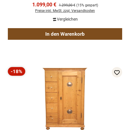
Verkaufspreis:
1.099,00 €
Regulärer Preis:
1.299,00 €
(15% gespart)
Preise inkl. MwSt. zzgl. Versandkosten
Vergleichen
In den Warenkorb
-18%
Rabatt