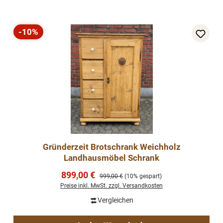
-10%
Rabatt
Gründerzeit Brotschrank Weichholz
Landhausmöbel Schrank
Verkaufspreis:
899,00 €
Regulärer Preis:
999,00 €
(10% gespart)
Preise inkl. MwSt. zzgl. Versandkosten
Vergleichen