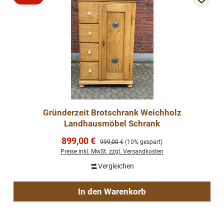
Rabatt
Gründerzeit Brotschrank Weichholz
Landhausmöbel Schrank
Verkaufspreis:
899,00 €
Regulärer Preis:
999,00 €
(10% gespart)
Preise inkl. MwSt. zzgl. Versandkosten
Vergleichen
In den Warenkorb