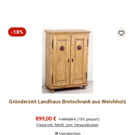
-18%
Rabatt
Gründerzeit Landhaus Brotschrank aus Weichholz
Verkaufspreis:
899,00 €
Regulärer Preis:
1.099,00 €
(18% gespart)
Preise inkl. MwSt. zzgl. Versandkosten
Vergleichen