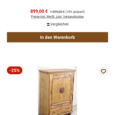
Verkaufspreis:
899,00 €
Regulärer Preis:
1.099,00 €
(18% gespart)
Preise inkl. MwSt. zzgl. Versandkosten
Vergleichen
In den Warenkorb
-25%
Rabatt