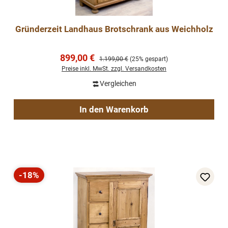
Gründerzeit Landhaus Brotschrank aus Weichholz
Verkaufspreis:
899,00 €
Regulärer Preis:
1.199,00 €
(25% gespart)
Preise inkl. MwSt. zzgl. Versandkosten
Vergleichen
In den Warenkorb
-18%
Rabatt