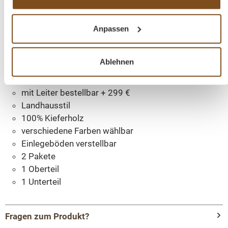
erstrahlen lassen, sondern durch seine Langlebigkeit und
Anblick Sie auf Dauer erfreuen.
Sie werden es Ihnen für
die hervorragende Qualität und das beeindruckende
Anpassen
Design danken!
Ablehnen
Abmessungen: H: 244 cm, B: 229 cm, T: 51 cm
Massivholz Möbel
mit Leiter bestellbar + 299 €
Landhausstil
100% Kieferholz
verschiedene Farben wählbar
Einlegeböden verstellbar
2 Pakete
1 Oberteil
1 Unterteil
Fragen zum Produkt?