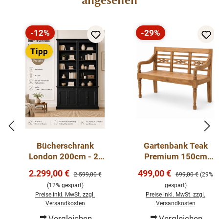
angesehen
1 Unterteil
-12%
-29%
Rabatt
Rabatt
Tipp
Bücherschrank
Gartenbank Teak
London 200cm - 2-
Premium 150cm
teiliges Bücherregal
Gartenmöbel
Verkaufspreis:
Verkaufspreis:
2.299,00 €
499,00 €
Regulärer Preis:
Regulärer Preis:
2.599,00 €
699,00 €
(29%
im Landhausstil
Sitzbank Teakholz
(12% gespart)
gespart)
Schwarz
Bank
Preise inkl. MwSt. zzgl.
Preise inkl. MwSt. zzgl.
Versandkosten
Versandkosten
Vergleichen
Vergleichen