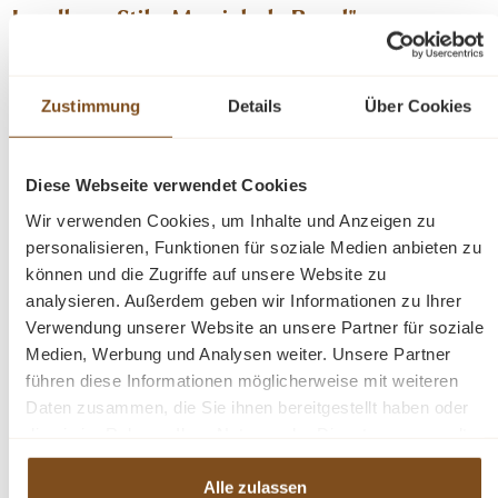
Landhaus Stil - Massivholz Regal"
Landhaus Bücher - Regal Massivhholz
Zustimmung
Details
Über Cookies
Unsere Landhaus Möbel werden aus 100 % massivem
Kiefernholz hergestellt. Ein besonderes Highlight sind
die drei schmalen Ausziehregale unter der massiven
Diese Webseite verwendet Cookies
Arbeitsplatte, die sich über kleine Griffe herausziehen
lassen. Neben viel Stauraum im oberen Teil mit viel Platz
Wir verwenden Cookies, um Inhalte und Anzeigen zu
für Ideen, dekorative Accessoires und Bücher, bietet der
personalisieren, Funktionen für soziale Medien anbieten zu
können und die Zugriffe auf unsere Website zu
untere Stauraum mit Türen und Schubladen noch
analysieren. Außerdem geben wir Informationen zu Ihrer
zusätzliche Ablagemöglichkeiten. Die Beschläge und
Verwendung unserer Website an unsere Partner für soziale
Griffe sind aus Metall unterstreichen den stilvollen
Medien, Werbung und Analysen weiter. Unsere Partner
Landhaus Stil. Das kann mit oder ohne Regal geliefert
führen diese Informationen möglicherweise mit weiteren
werden. Jedes Möbelstück ist kann duch eine
Daten zusammen, die Sie ihnen bereitgestellt haben oder
individuelle Farbkombination und verschiedene
die sie im Rahmen Ihrer Nutzung der Dienste gesammelt
Beschläge und Griffe zu Ihrem Unikat werden. Das
haben.
Bücherregal wird nicht nur Ihr Eigenheim in neuem Glanz
Alle zulassen