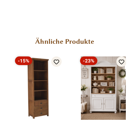
Menü schließen
Produktinformationen "Bücherschrank im
Landhaus Stil - Massivholz Regal"
Landhaus Bücher - Regal Massivhholz
Produktgalerie überspringen
Ähnliche Produkte
Unsere Landhaus Möbel werden aus 100 % massivem
Kiefernholz hergestellt. Ein besonderes Highlight sind
-15%
-23%
die drei schmalen Ausziehregale unter der massiven
Rabatt
Rabatt
Arbeitsplatte, die sich über kleine Griffe herausziehen
lassen. Neben viel Stauraum im oberen Teil mit viel Platz
für Ideen, dekorative Accessoires und Bücher, bietet der
untere Stauraum mit Türen und Schubladen noch
zusätzliche Ablagemöglichkeiten. Die Beschläge und
Griffe sind aus Metall unterstreichen den stilvollen
Landhaus Stil. Das kann mit oder ohne Regal geliefert
werden. Jedes Möbelstück ist kann duch eine
individuelle Farbkombination und verschiedene