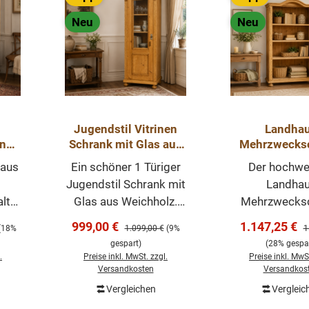
Neu
Neu
Jugendstil Vitrinen
Landha
nk
Schrank mit Glas aus
Mehrzwecks
v –
Weichholz -
aus Kiefer m
 aus
Ein schöner 1 Türiger
Der hochwe
 –
Dielenschrank
Natur gewac
Jugendstil Schrank mit
Landha
Massivh
ltet
Glas aus Weichholz.
Mehrzwecks
Dielenschra
er.
Ideal für das
aus massiver
Einlegeb
Verkaufspreis:
Verkaufsprei
999,00 €
1.147,25 €
eis:
Regulärer Preis:
R
(18%
1.099,00 €
(9%
1
in
Kinderzimmer, Diele
verbindet ze
gespart)
(28% gespar
tatt
oder als
Eleganz 
.
Preise inkl. MwSt. zzgl.
Preise inkl. MwSt
 und
Kleiderschrank
funktiona
Versandkosten
Versandkos
inem
geeignet. Mit
Stauraum. Ins
Vergleichen
Vergleic
orb
In den Warenkorb
In den Wa
en
Innenausbau. Der
vom klassi