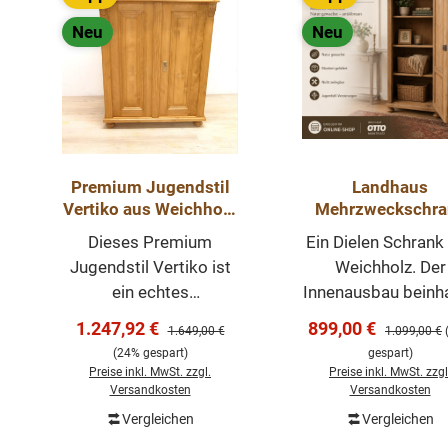
Neu
Neu
Premium Jugendstil
Landhaus
Vertiko aus Weichholz
Mehrzweckschra
– 100 cm gewachst,
aus Kiefer massi
Dieses Premium
Ein Dielen Schrank
Landhaus-Stil
Natur gewachst
Jugendstil Vertiko ist
Weichholz. Der
Massivholz
ein echtes
Innenausbau beinha
Dielenschrank
Meisterstück
stabile Regalbrett
Verkaufspreis:
Verkaufspreis:
1.247,92 €
899,00 €
Regulärer Preis:
Regulärer Pr
1.649,00 €
1.099,00 €
klassischer
Der Schrank ist 
(24% gespart)
gespart)
Handwerkskunst.
unserer Fachwerks
Preise inkl. MwSt. zzgl.
Preise inkl. MwSt. zzgl
Gefertigt aus
restauriert worden
Versandkosten
Versandkosten
hochwertigem
befindet sich in e
Vergleichen
Vergleichen
In den Warenkorb
In den Warenk
Weichholz und mit
guten wohnfertig