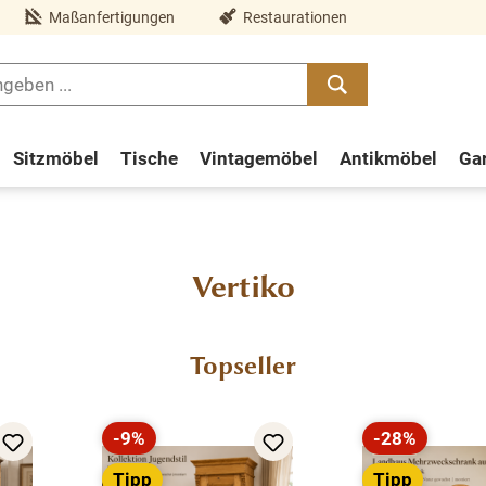
Maßanfertigungen
Restaurationen
Sitzmöbel
Tische
Vintagemöbel
Antikmöbel
Ga
Vertiko
Topseller
-9%
-28%
Rabatt
Rabatt
Tipp
Tipp