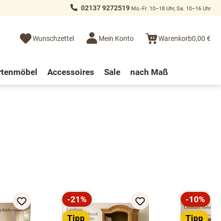
02137 9272519
Mo.-Fr. 10–18 Uhr, Sa. 10–16 Uhr
Wunschzettel
Mein Konto
Warenkorb
0,00 €
rtenmöbel
Accessoires
Sale
nach Maß
-21%
-10%
Rabatt
Rabatt
Tipp
Tipp