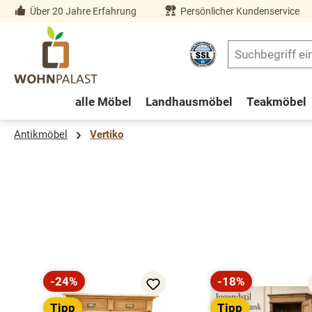
Über 20 Jahre Erfahrung
Persönlicher Kundenservice
springen
Zur Hauptnavigation springen
alle Möbel
Landhausmöbel
Teakmöbel
Antikmöbel
Vertiko
Produktgalerie überspringen
-24%
-18%
Rabatt
Rabatt
Tipp
Tipp