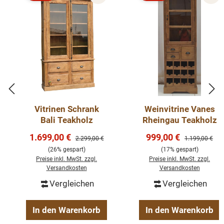
Rabatt
Rabatt
Vitrinen Schrank
Weinvitrine Vanes
Bali Teakholz
Rheingau Teakholz
Verkaufspreis:
Verkaufspreis:
1.699,00 €
999,00 €
Regulärer Preis:
Regulärer Preis
2.299,00 €
1.199,00 €
(26% gespart)
(17% gespart)
Preise inkl. MwSt. zzgl.
Preise inkl. MwSt. zzgl.
Versandkosten
Versandkosten
Vergleichen
Vergleichen
In den Warenkorb
In den Warenkorb