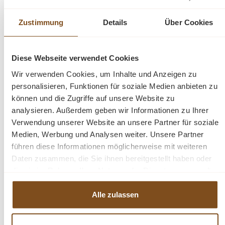
in der folgenden Größe erhältlich: 66 x 40 x 191 cm.
Zustimmung
Details
Über Cookies
Kombinieren Sie diesen Artikel mit den anderen
Möbeln aus unserer Bologna-Kollektion!
Diese Webseite verwendet Cookies
Wir verwenden Cookies, um Inhalte und Anzeigen zu
personalisieren, Funktionen für soziale Medien anbieten zu
Die Abmessungen: Höhe 195 cm - Breite 115 cm - Tiefe
40 cm.
können und die Zugriffe auf unsere Website zu
analysieren. Außerdem geben wir Informationen zu Ihrer
fertig montiert
Verwendung unserer Website an unsere Partner für soziale
stabile Regalböden
Medien, Werbung und Analysen weiter. Unsere Partner
Landhaus-Stil
führen diese Informationen möglicherweise mit weiteren
Massivholz
Daten zusammen, die Sie ihnen bereitgestellt haben oder
1- teilig
die sie im Rahmen Ihrer Nutzung der Dienste gesammelt
100% recyceltem Teakholz
Gewicht ca. 100 kg
haben.
Alle zulassen
Fragen zum Produkt?