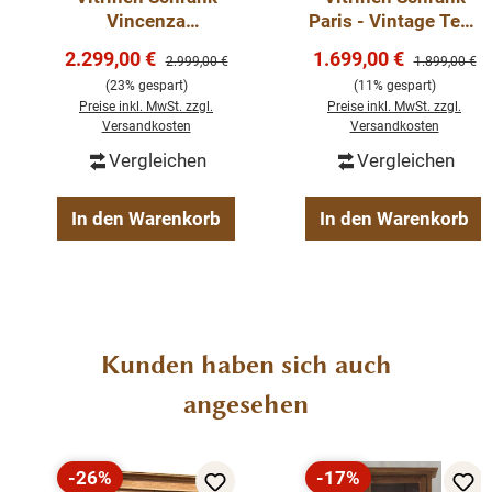
in der folgenden Größe erhältlich: 66 x 40 x 191 cm.
Vincenza
Paris - Vintage Teak
Eiche/weiß 180cm
massiv - Vitrine
Verkaufspreis:
Verkaufspreis:
2.299,00 €
1.699,00 €
Regulärer Preis:
Regulärer Pre
2.999,00 €
1.899,00 €
Landhaus
Teakholz
(23% gespart)
(11% gespart)
Kombinieren Sie diesen Artikel mit den anderen
Preise inkl. MwSt. zzgl.
Preise inkl. MwSt. zzgl.
Versandkosten
Versandkosten
Möbeln aus unserer Bologna-Kollektion!
Vergleichen
Vergleichen
Die Abmessungen: Höhe 195 cm - Breite 115 cm - Tiefe
40 cm.
In den Warenkorb
In den Warenkorb
fertig montiert
stabile Regalböden
Landhaus-Stil
Massivholz
Produktgalerie überspringen
1- teilig
Kunden haben sich auch
100% recyceltem Teakholz
angesehen
Gewicht ca. 100 kg
-26%
-17%