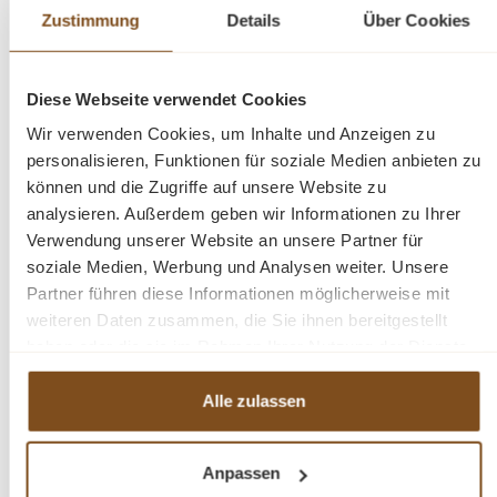
Zustimmung
Details
Über Cookies
Auswahl Ihrer neuen Lieblingsmöbel zu unterstützen.
Diese Webseite verwendet Cookies
Wir verwenden Cookies, um Inhalte und Anzeigen zu
Kontaktformular
personalisieren, Funktionen für soziale Medien anbieten zu
können und die Zugriffe auf unsere Website zu
Anrede
*
analysieren. Außerdem geben wir Informationen zu Ihrer
Verwendung unserer Website an unsere Partner für
soziale Medien, Werbung und Analysen weiter. Unsere
Partner führen diese Informationen möglicherweise mit
Vorname
*
weiteren Daten zusammen, die Sie ihnen bereitgestellt
haben oder die sie im Rahmen Ihrer Nutzung der Dienste
Nachname
*
gesammelt haben.
Alle zulassen
Ihre E-Mail-Adresse
*
Anpassen