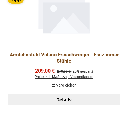
Armlehnstuhl Volano Freischwinger - Esszimmer
Stühle
Verkaufspreis:
209,00 €
Regulärer Preis:
279,00 €
(25% gespart)
Preise inkl. MwSt. zzgl. Versandkosten
Vergleichen
Details