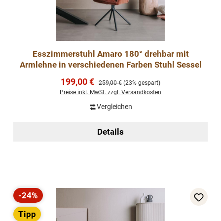
Esszimmerstuhl Amaro 180° drehbar mit
Armlehne in verschiedenen Farben Stuhl Sessel
Verkaufspreis:
199,00 €
Regulärer Preis:
259,00 €
(23% gespart)
Preise inkl. MwSt. zzgl. Versandkosten
Vergleichen
Details
-24%
Rabatt
Tipp