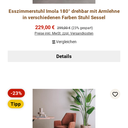
Esszimmerstuhl Imola 180° drehbar mit Armlehne
in verschiedenen Farben Stuhl Sessel
Verkaufspreis:
229,00 €
Regulärer Preis:
299,00 €
(23% gespart)
Preise inkl. MwSt. zzgl. Versandkosten
Vergleichen
Details
-23%
Rabatt
Tipp