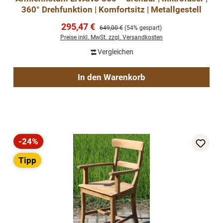
360° Drehfunktion | Komfortsitz | Metallgestell
Verkaufspreis:
295,47 €
Regulärer Preis:
649,00 €
(54% gespart)
Preise inkl. MwSt. zzgl. Versandkosten
Vergleichen
In den Warenkorb
-24%
Rabatt
Tipp