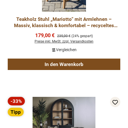
Teakholz Stuhl „Mariotto“ mit Armlehnen –
Massiv, klassisch & komfortabel – recyceltes
Teak, naturbe
Verkaufspreis:
179,00 €
Regulärer Preis:
235,00 €
(24% gespart)
Preise inkl. MwSt. zzgl. Versandkosten
Vergleichen
In den Warenkorb
-33%
Rabatt
Tipp