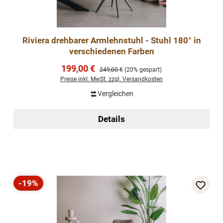
Riviera drehbarer Armlehnstuhl - Stuhl 180° in
verschiedenen Farben
Verkaufspreis:
199,00 €
Regulärer Preis:
249,00 €
(20% gespart)
Preise inkl. MwSt. zzgl. Versandkosten
Vergleichen
Details
-19%
Rabatt