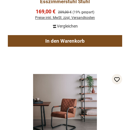
Esszimmerstuhl Stuhl
Verkaufspreis:
169,00 €
Regulärer Preis:
209,00 €
(19% gespart)
Preise inkl. MwSt. zzgl. Versandkosten
Vergleichen
In den Warenkorb