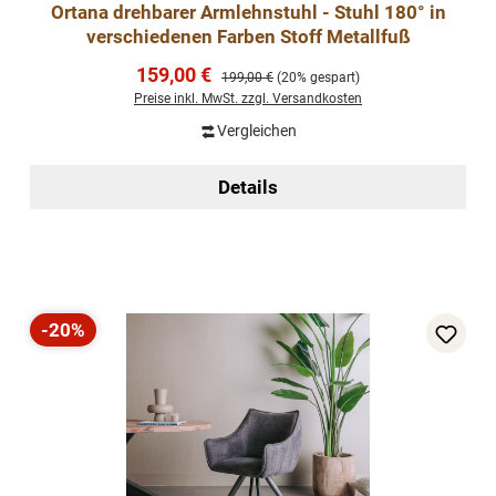
Ortana drehbarer Armlehnstuhl - Stuhl 180° in
verschiedenen Farben Stoff Metallfuß
Verkaufspreis:
159,00 €
Regulärer Preis:
199,00 €
(20% gespart)
Preise inkl. MwSt. zzgl. Versandkosten
Vergleichen
Details
-20%
Rabatt