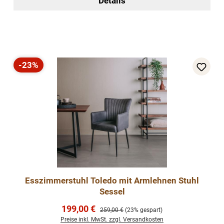
Details
-23%
Rabatt
Esszimmerstuhl Toledo mit Armlehnen Stuhl
Sessel
Verkaufspreis:
199,00 €
Regulärer Preis:
259,00 €
(23% gespart)
Preise inkl. MwSt. zzgl. Versandkosten