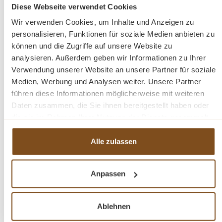
Diese Webseite verwendet Cookies
Details
Wir verwenden Cookies, um Inhalte und Anzeigen zu
personalisieren, Funktionen für soziale Medien anbieten zu
können und die Zugriffe auf unsere Website zu
analysieren. Außerdem geben wir Informationen zu Ihrer
Verwendung unserer Website an unsere Partner für soziale
-23%
Medien, Werbung und Analysen weiter. Unsere Partner
Rabatt
führen diese Informationen möglicherweise mit weiteren
Tipp
Daten zusammen, die Sie ihnen bereitgestellt haben oder
die sie im Rahmen Ihrer Nutzung der Dienste gesammelt
haben.
Alle zulassen
Anpassen
Stuhl Campo 180° Drehbar Esszimmerstuhl
Metallfuß Teddyfell
Ablehnen
Verkaufspreis:
169,00 €
Regulärer Preis: