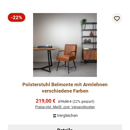
-22%
Rabatt
Polsterstuhl Belmonte mit Armlehnen
verschiedene Farben
Verkaufspreis:
219,00 €
Regulärer Preis:
279,00 €
(22% gespart)
Preise inkl. MwSt. zzgl. Versandkosten
Vergleichen