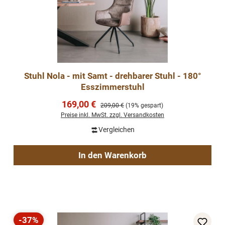
Stuhl Nola - mit Samt - drehbarer Stuhl - 180°
Esszimmerstuhl
Verkaufspreis:
169,00 €
Regulärer Preis:
209,00 €
(19% gespart)
Preise inkl. MwSt. zzgl. Versandkosten
Vergleichen
In den Warenkorb
-37%