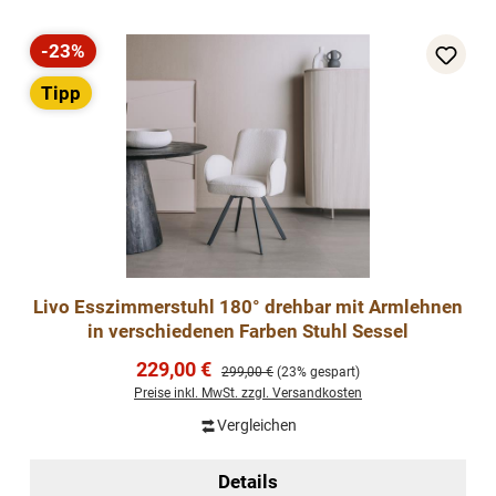
-23%
Rabatt
Tipp
Livo Esszimmerstuhl 180° drehbar mit Armlehnen
in verschiedenen Farben Stuhl Sessel
Verkaufspreis:
229,00 €
Regulärer Preis:
299,00 €
(23% gespart)
Preise inkl. MwSt. zzgl. Versandkosten
Vergleichen
Details