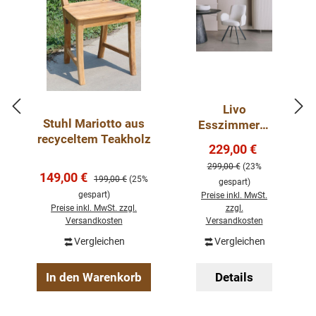
Livo
Stuhl Mariotto aus
Esszimmerst
recyceltem Teakholz
uhl 180°
Verkaufspreis:
229,00 €
Regulärer Preis
drehbar mit
299,00 €
(23%
Armlehnen in
Verkaufspreis:
149,00 €
Regulärer Preis:
199,00 €
(25%
gespart)
verschiedene
gespart)
Preise inkl. MwSt.
n Farben
Preise inkl. MwSt. zzgl.
zzgl.
Stuhl Sessel
Versandkosten
Versandkosten
Vergleichen
Vergleichen
In den Warenkorb
Details