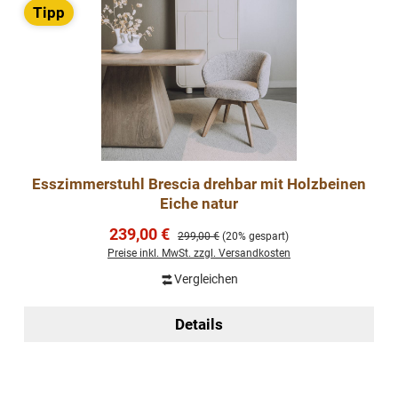
Tipp
Esszimmerstuhl Brescia drehbar mit Holzbeinen
Eiche natur
Verkaufspreis:
239,00 €
Regulärer Preis:
299,00 €
(20% gespart)
Preise inkl. MwSt. zzgl. Versandkosten
Vergleichen
Details