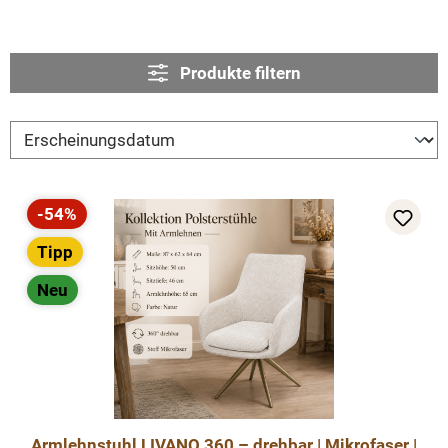
Produkte filtern
-54%
Rabatt
Tipp
Neu
Armlehnstuhl LIVANO 360 – drehbar | Mikrofaser |