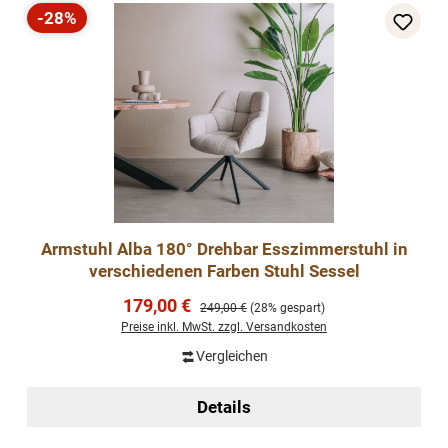
-28%
Rabatt
Armstuhl Alba 180° Drehbar Esszimmerstuhl in
verschiedenen Farben Stuhl Sessel
Verkaufspreis:
179,00 €
Regulärer Preis:
249,00 €
(28% gespart)
Preise inkl. MwSt. zzgl. Versandkosten
Vergleichen
Details