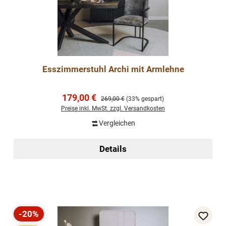
Esszimmerstuhl Archi mit Armlehne
Verkaufspreis:
179,00 €
Regulärer Preis:
269,00 €
(33% gespart)
Preise inkl. MwSt. zzgl. Versandkosten
Vergleichen
Details
-20%
Rabatt