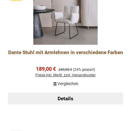
Dante Stuhl mit Armlehnen in verschiedene Farben
Verkaufspreis:
189,00 €
Regulärer Preis:
249,00 €
(24% gespart)
Preise inkl. MwSt. zzgl. Versandkosten
Vergleichen
Details