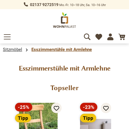
02137 9272519
Mo.-Fr. 10–18 Uhr, Sa. 10–16 Uhr
alt springen
Sitzmöbel
Esszimmerstühle mit Armlehne
Esszimmerstühle mit Armlehne
Produktgalerie überspringen
Topseller
-25%
-23%
Rabatt
Rabatt
Tipp
Tipp