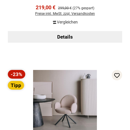
Verkaufspreis:
219,00 €
Regulärer Preis:
299,00 €
(27% gespart)
Preise inkl. MwSt. zzgl. Versandkosten
Vergleichen
Details
-23%
Rabatt
Tipp