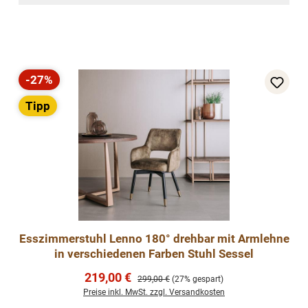
-27%
Rabatt
Tipp
Esszimmerstuhl Lenno 180° drehbar mit Armlehne
in verschiedenen Farben Stuhl Sessel
Verkaufspreis:
219,00 €
Regulärer Preis:
299,00 €
(27% gespart)
Preise inkl. MwSt. zzgl. Versandkosten