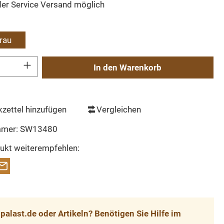
der Service Versand möglich
ählen
rau
Gib den gewünschten Wert ein oder benutze die Schaltflächen um die Anzahl zu erh
In den Warenkorb
zettel hinzufügen
Vergleichen
mmer:
SW13480
ukt weiterempfehlen:
alast.de oder Artikeln? Benötigen Sie Hilfe im