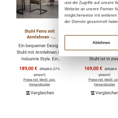
und die Zugriffe auf unsere 
Website an unsere Partner fü
möglicherweise mit weiteren
der Dienste gesammelt habe
Stuhl Ferro mit
Stuhl Nola - mit S
Armlehnen -
drehbarer Stuhl -
Esszimmerstuhl in
Esszimmerstu
Ablehnen
Ein bequemer Design
Der Nola Stuhl ste
verschiedenen Farben
Stuhl mit Armlehnen im
einem Metallgestel
Industrie Style. Ein
Stuhl ist in zw
schöner Stuhl mit
verschiedenen St
Verkaufspreis:
Verkaufspreis:
189,00 €
169,00 €
Regulärer Preis:
Regulärer
299,00 €
(37%
209,00 €
einem Metallgestell.
gepolstert und kan
gespart)
gespart)
Den Stuhl gibt es
um 180 Grad dre
Preise inkl. MwSt. zzgl.
Preise inkl. MwSt. zzg
wahlweise in
Die angeboten
Versandkosten
Versandkosten
verschiedenen
Farben und das s
Vergleichen
Vergleiche
In den Waren
Kunstlederfarben. Das
Metallgestell erg
Vintage Kunstleder und
sich ideal. Der Stof
das kalte Metallgestell
pflegeleicht, griff