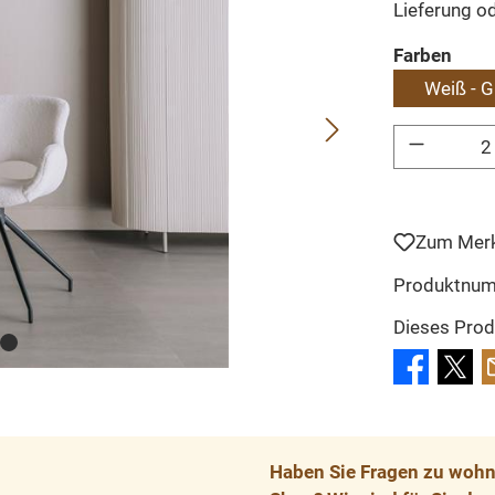
Lieferung o
ausw
Farben
Weiß - G
Produkt Anzahl: 
Zum Merk
Produktnu
Dieses Prod
Haben Sie Fragen zu wohnp