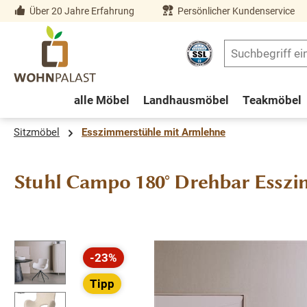
Über 20 Jahre Erfahrung
Persönlicher Kundenservice
springen
Zur Hauptnavigation springen
alle Möbel
Landhausmöbel
Teakmöbel
Sitzmöbel
Esszimmerstühle mit Armlehne
Stuhl Campo 180° Drehbar Esszi
Bildergalerie überspringen
-23%
Rabatt
Tipp