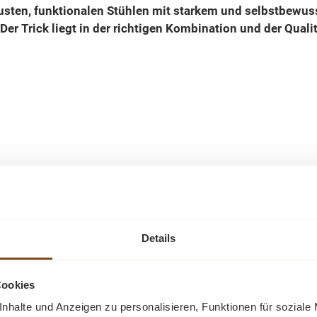
ten, funktionalen Stühlen mit starkem und selbstbewusst
r Trick liegt in der richtigen Kombination und der Quali
Ähnliche Produkte
-54%
-23%
Details
Rabatt
Rabatt
Tipp
Tipp
Cookies
Neu
nhalte und Anzeigen zu personalisieren, Funktionen für soziale