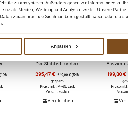
Website zu analysieren. Außerdem geben wir Informationen zu I
r soziale Medien, Werbung und Analysen weiter. Unsere Partner
 Daten zusammen, die Sie ihnen bereitgestellt haben oder die s
n.
amt -
Armlehnstuhl LIVANO
Esszimmer
 180°
360 – drehbar |
180° dr
hl
Mikrofaser | 360°
Armle
Anpassen
ht auf
Der LIVANO Stuhl steht
Der Amar
Drehfunktion |
verschied
l. Der
auf einem Metallgestell.
mod
Komfortsitz |
Stuhl
ei
Der Stuhl ist modern
Esszimmer
Metallgestell
offen
und gepolstert und kann
Sitzfläc
Verkaufspreis:
Verkaufsp
295,47 €
199,00 €
 Preis:
Regulärer Preis:
(19%
649,00 €
(54%
n sich
sich um 360 Grad
hochwertig
gespart)
ges
hen.
drehen. Die
das Unter
l.
Preise inkl. MwSt. zzgl.
Preise inkl
en
angebotenen
schwarzem 
Versandkosten
Versan
chöne
Farben und das schöne
Amaro Stu
n
Vergleichen
Verg
korb
In den Warenkorb
änzen
Metallgestell ergänzen
drehbar
f ist
sich ideal. Der Stoff ist
Armlehne
ig und
pflegeleicht, griffig und
passt dieser