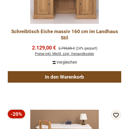
Schreibtisch Eiche massiv 160 cm im Landhaus
Stil
Verkaufspreis:
2.129,00 €
Regulärer Preis:
2.799,00 €
(24% gespart)
Preise inkl. MwSt. zzgl. Versandkosten
Vergleichen
In den Warenkorb
-20%
Rabatt