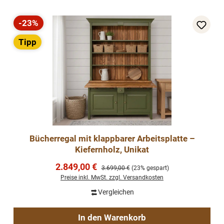
-23%
Rabatt
Tipp
Bücherregal mit klappbarer Arbeitsplatte –
Kiefernholz, Unikat
Verkaufspreis:
2.849,00 €
Regulärer Preis:
3.699,00 €
(23% gespart)
Preise inkl. MwSt. zzgl. Versandkosten
Vergleichen
In den Warenkorb