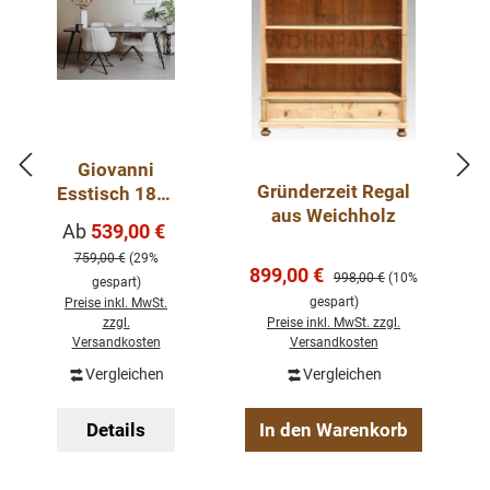
Giovanni
Gründerzeit Regal
Esstisch 180-
aus Weichholz
240 cm
Verkaufspreis:
Ab
539,00 €
Regulärer Preis:
Mango Holz
759,00 €
(29%
Metallbeine
Verkaufspreis:
899,00 €
Regulärer Preis:
998,00 €
(10%
gespart)
gespart)
Preise inkl. MwSt.
zzgl.
Preise inkl. MwSt. zzgl.
Versandkosten
Versandkosten
Vergleichen
Vergleichen
Details
In den Warenkorb