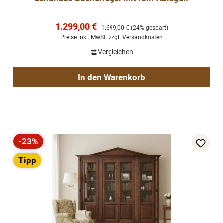
Verkaufspreis:
1.299,00 €
Regulärer Preis:
1.699,00 €
(24% gespart)
Preise inkl. MwSt. zzgl. Versandkosten
Vergleichen
In den Warenkorb
-23%
Rabatt
Tipp