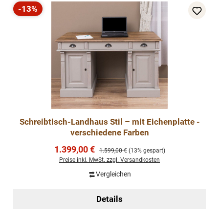
-13%
Rabatt
Schreibtisch-Landhaus Stil – mit Eichenplatte -
verschiedene Farben
Verkaufspreis:
1.399,00 €
Regulärer Preis:
1.599,00 €
(13% gespart)
Preise inkl. MwSt. zzgl. Versandkosten
Vergleichen
Details