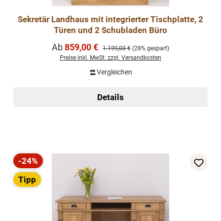
Sekretär Landhaus mit integrierter Tischplatte, 2
Türen und 2 Schubladen Büro
Verkaufspreis:
Ab
859,00 €
Regulärer Preis:
1.199,00 €
(28% gespart)
Preise inkl. MwSt. zzgl. Versandkosten
Vergleichen
Details
-24%
Rabatt
Tipp