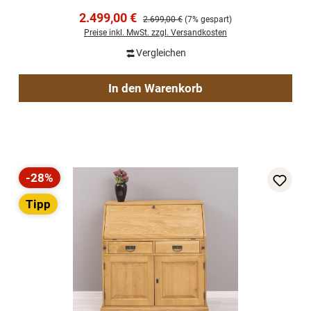
Verkaufspreis:
2.499,00 €
Regulärer Preis:
2.699,00 €
(7% gespart)
Preise inkl. MwSt. zzgl. Versandkosten
Vergleichen
In den Warenkorb
-28%
Rabatt
Tipp