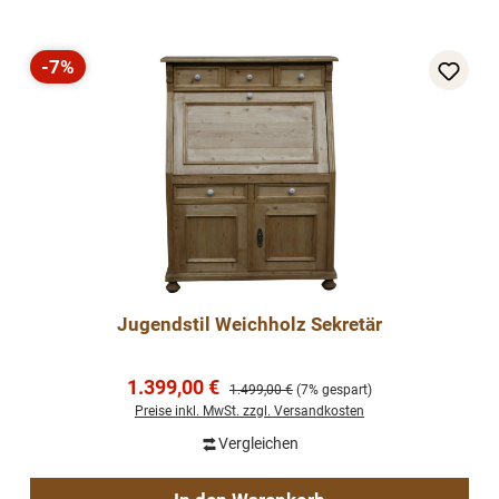
-7%
Rabatt
Jugendstil Weichholz Sekretär
Verkaufspreis:
1.399,00 €
Regulärer Preis:
1.499,00 €
(7% gespart)
Preise inkl. MwSt. zzgl. Versandkosten
Vergleichen