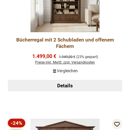
Bücherregal mit 2 Schubladen und offenem
Fächern
Verkaufspreis:
1.499,00 €
Regulärer Preis:
1.949,00 €
(23% gespart)
Preise inkl. MwSt. zzgl. Versandkosten
Vergleichen
Details
-24%
Rabatt