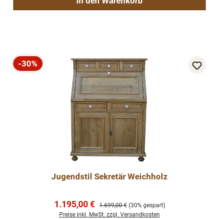
In den Warenkorb
-30%
Rabatt
Jugendstil Sekretär Weichholz
Verkaufspreis:
1.195,00 €
Regulärer Preis:
1.699,00 €
(30% gespart)
Preise inkl. MwSt. zzgl. Versandkosten