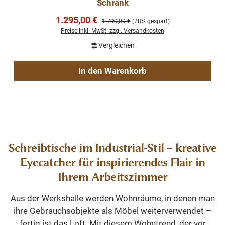
Schrank
Verkaufspreis:
1.295,00 €
Regulärer Preis:
1.799,00 €
(28% gespart)
Preise inkl. MwSt. zzgl. Versandkosten
Vergleichen
In den Warenkorb
Schreibtische im Industrial-Stil – kreative
Eyecatcher für inspirierendes Flair in
Ihrem Arbeitszimmer
Aus der Werkshalle werden Wohnräume, in denen man
ihre Gebrauchsobjekte als Möbel weiterverwendet –
fertig ist das Loft. Mit diesem Wohntrend, der vor