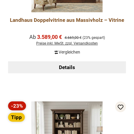
Landhaus Doppelvitrine aus Massivholz – Vitrine
Verkaufspreis:
Ab
3.589,00 €
Regulärer Preis:
4.669,00 €
(23% gespart)
Preise inkl. MwSt. zzgl. Versandkosten
Vergleichen
Details
-23%
Rabatt
Tipp