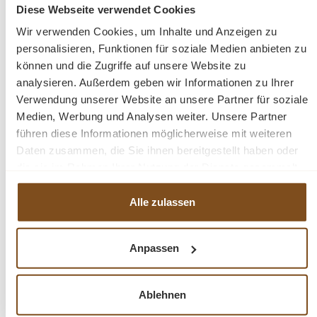
Diese Webseite verwendet Cookies
Details
Wir verwenden Cookies, um Inhalte und Anzeigen zu
personalisieren, Funktionen für soziale Medien anbieten zu
können und die Zugriffe auf unsere Website zu
analysieren. Außerdem geben wir Informationen zu Ihrer
Verwendung unserer Website an unsere Partner für soziale
-16%
Medien, Werbung und Analysen weiter. Unsere Partner
Rabatt
führen diese Informationen möglicherweise mit weiteren
Daten zusammen, die Sie ihnen bereitgestellt haben oder
die sie im Rahmen Ihrer Nutzung der Dienste gesammelt
haben.
Alle zulassen
Anpassen
Schreibtisch mit Eichenplatte im Landhaus Stil –
verschiedene Varianten
Ablehnen
Verkaufspreis:
1.599,00 €
Regulärer Preis: