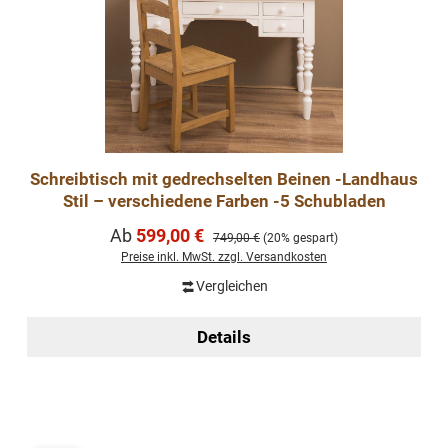
Schreibtisch mit gedrechselten Beinen -Landhaus
Stil – verschiedene Farben -5 Schubladen
Verkaufspreis:
Ab
599,00 €
Regulärer Preis:
749,00 €
(20% gespart)
Preise inkl. MwSt. zzgl. Versandkosten
Vergleichen
Details