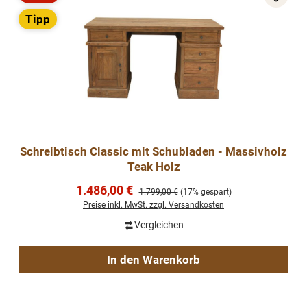
Rabatt
Tipp
Schreibtisch Classic mit Schubladen - Massivholz
Teak Holz
Verkaufspreis:
1.486,00 €
Regulärer Preis:
1.799,00 €
(17% gespart)
Preise inkl. MwSt. zzgl. Versandkosten
Vergleichen
In den Warenkorb