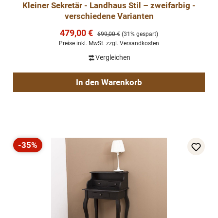
Kleiner Sekretär - Landhaus Stil – zweifarbig -
verschiedene Varianten
Verkaufspreis:
479,00 €
Regulärer Preis:
699,00 €
(31% gespart)
Preise inkl. MwSt. zzgl. Versandkosten
Vergleichen
In den Warenkorb
-35%
Rabatt