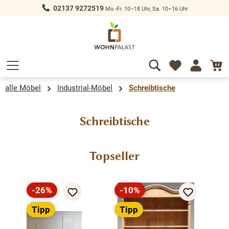
02137 9272519
Mo.-Fr. 10–18 Uhr, Sa. 10–16 Uhr
alt springen
alle Möbel
Industrial-Möbel
Schreibtische
Schreibtische
Produktgalerie überspringen
Topseller
-26%
-10%
Rabatt
Rabatt
Tipp
Tipp