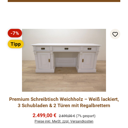
-7%
Rabatt
Tipp
Premium Schreibtisch Weichholz – Weiß lackiert,
3 Schubladen & 2 Türen mit Regalbrettern
Verkaufspreis:
2.499,00 €
Regulärer Preis:
2.699,00 €
(7% gespart)
Preise inkl. MwSt. zzgl. Versandkosten