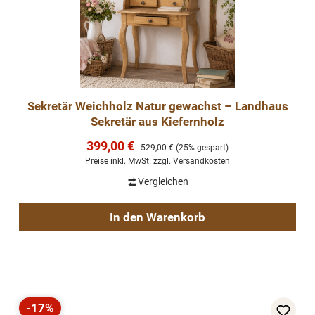
Sekretär Weichholz Natur gewachst – Landhaus
Sekretär aus Kiefernholz
Verkaufspreis:
399,00 €
Regulärer Preis:
529,00 €
(25% gespart)
Preise inkl. MwSt. zzgl. Versandkosten
Vergleichen
In den Warenkorb
-17%