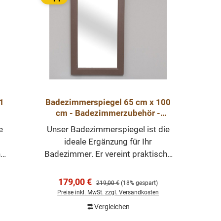
1
Badezimmerspiegel 65 cm x 100
cm - Badezimmerzubehör -
Badezimmermöbel
e
Unser Badezimmerspiegel ist die
ideale Ergänzung für Ihr
he
Badezimmer. Er vereint praktische
Funktionalität mit einem
aus
ansprechenden Design und wird aus
Verkaufspreis:
179,00 €
Regulärer Preis:
219,00 €
(18% gespart)
gt.
hochwertigem Massivholz gefertigt.
Preise inkl. MwSt. zzgl. Versandkosten
em
Befestigung: Der Spiegel ist in dem
Vergleichen
In den Warenkorb
Rahmen integriert und im Preis