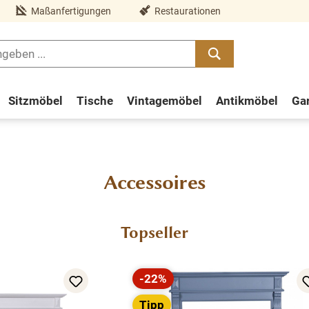
Maßanfertigungen
Restaurationen
Sitzmöbel
Tische
Vintagemöbel
Antikmöbel
Ga
Accessoires
Topseller
-22%
Rabatt
Tipp