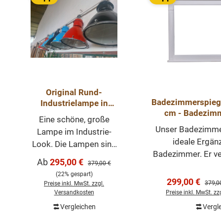
Original Rund-
Badezimmerspiege
Industrielampe in
cm - Badezim
verschiedenen Farben
Eine schöne, große
Badezimm
Unser Badezimmer
Lampe im Industrie-
ideale Ergänz
Look. Die Lampen sind
Badezimmer. Er ve
original aus alten
Verkaufspreis:
Ab
295,00 €
Regulärer Preis:
379,00 €
Funktionalitä
Industrie-Gebäuden
(22% gespart)
ansprechenden Des
Verkaufspreis
und wurden neu
299,00 €
Regulä
379,0
Preise inkl. MwSt. zzgl.
hochwertigem Massi
lackiert. Modelle
Versandkosten
Preise inkl. MwSt. z
Befestigung: Der S
(mit/ohne
Vergleichen
Vergl
In den 
Rahmen integrier
Scheibenring) könnten