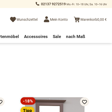
02137 9272519
Mo.-Fr. 10–18 Uhr, Sa. 10–16 Uhr
Wunschzettel
Mein Konto
Warenkorb
0,00 €
rtenmöbel
Accessoires
Sale
nach Maß
-18%
Rabatt
Tipp