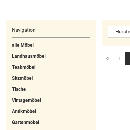
inbegriffen. H
ggfs. von den Bildern
Aufhängung sind b
abweichen. Die Lampe
Bitte beachten si
hat einen
Material de
wunderschönen,
Navigation
Herste
Wandmontagesyste
rustikalen Look und
ist. Pflegehinweis
passt wunderbar zu
alle Möbel
ist unkompliziert
unseren
einfach ein leicht 
Landhausmöbel
Möbeln.Unsere
Staub und Schmut
Lampen können wie
Teakmöbel
Aufgrund der 
andere ,konventionelle
Eigenschaften v
Lampen
Sitzmöbel
empfehlen wir, d
angeschlossen werden
Tische
Kontakt mit Was
und funkionieren mit
trockenen Tuch a
handelsüblichen
Vintagemöbel
trocken zu halten
Glühbirnen.
Antikmöbel
Ihrem Badezimme
Durchmesser: 55cm
hochwertigen Bad
; Höhe: 60 cm
Gartenmöbel
im Landhausstil ei