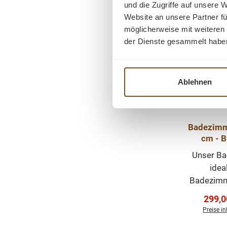
und die Zugriffe auf unsere 
Bitte be
-21%
(kein
Website an unsere Partner fü
Rabatt
Mat
Qualitäts
Tipp
möglicherweise mit weiteren
Wandmont
hochwerti
der Dienste gesammelt habe
ist. Pfle
von Silik
ist unkom
Jahren. Empf
einfach ei
Möbelf
Ablehnen
Staub un
Flasch
Aufgr
Eigensc
empfehle
Badezimm
Kontakt
cm - 
trockene
B
Unser Ba
trocken 
idea
Ihrem B
Badezimme
hochwert
Funk
im Landha
Verka
299,0
ansprec
funktional
Preise i
aus ho
jetzt 