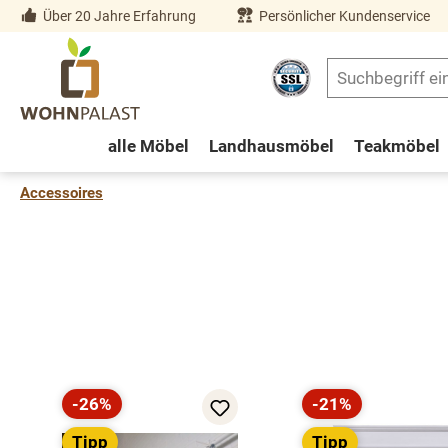
Über 20 Jahre Erfahrung
Persönlicher Kundenservice
springen
Zur Hauptnavigation springen
alle Möbel
Landhausmöbel
Teakmöbel
Accessoires
Produktgalerie überspringen
-26%
-21%
Rabatt
Rabatt
Tipp
Tipp