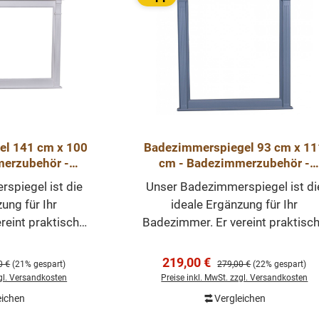
l 141 cm x 100
Badezimmerspiegel 93 cm x 11
merzubehör -
cm - Badezimmerzubehör -
ermöbel
Badezimmermöbel
spiegel ist die
Unser Badezimmerspiegel ist di
ung für Ihr
ideale Ergänzung für Ihr
reint praktische
Badezimmer. Er vereint praktisc
t mit einem
Funktionalität mit einem
ign und wird aus
ansprechenden Design und wird 
:
Verkaufspreis:
219,00 €
rer Preis:
Regulärer Preis:
0 €
(21% gespart)
279,00 €
(22% gespart)
vholz gefertigt.
hochwertigem Massivholz geferti
zgl. Versandkosten
Preise inkl. MwSt. zzgl. Versandkosten
piegel ist in dem
Befestigung: Der Spiegel ist in d
eichen
Vergleichen
Warenkorb
In den Warenkorb
t und im Preis
Rahmen integriert und im Preis