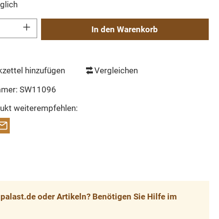
glich
Gib den gewünschten Wert ein oder benutze die Schaltflächen um die Anzahl zu erh
In den Warenkorb
zettel hinzufügen
Vergleichen
mmer:
SW11096
ukt weiterempfehlen:
alast.de oder Artikeln? Benötigen Sie Hilfe im