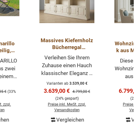
Massives Kiefernholz
marillo
Wohnzimm
Bücherregal
ilig,
k aus Mas
„Directoire“ – Eleganz
rasse,
integri
Verleihen Sie Ihrem
MARILLO
Diese h
& Stauraum
n
Be
Zuhause einen Hauch
s zwei
Wohnzimme
klassischer Eleganz –
 einem
aus m
mit dem massiven
ssisch
Kiefernh
Varianten ab
3.539,00 €
Kiefernholz-
s:
Verkaufspreis:
Verkaufs
3.639,00 €
6.799,0
ärer Preis:
Regulärer Preis:
Stil mit
Eleganz, F
95 €
(33%
4.799,00 €
Bücherregal der
(24% gespart)
(23% 
Mosaik
und beei
Directoire-Kollektion.
. zzgl.
Preise inkl. MwSt. zzgl.
Preise ink
schem
Präsenz. 
ten
Versandkosten
Versa
Großzügig
 der
ist mit 
chen
Vergleichen
Ver
dimensioniert bietet es
, den
Holzp
renkorb
In den Warenkorb
In de
perfekten Platz für Ihre
und der
ausgest
Lieblingsbücher,
. Die
verleiht