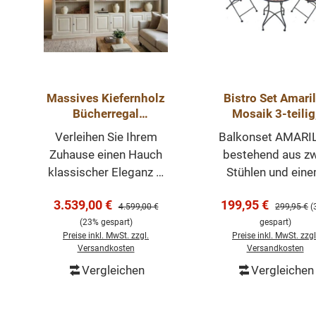
Massives Kiefernholz
Bistro Set Amaril
Bücherregal
Mosaik 3-teilig
„Directoire“ – Eleganz
Garten, Terrasse
Verleihen Sie Ihrem
Balkonset AMARI
& Stauraum
Balkon
Zuhause einen Hauch
bestehend aus zw
klassischer Eleganz –
Stühlen und ein
mit dem massiven
Tisch in klassis
Verkaufspreis:
Verkaufspreis:
3.539,00 €
199,95 €
Regulärer Preis:
Regulärer P
Kiefernholz-
mediterranem Stil
4.599,00 €
299,95 €
(
(23% gespart)
gespart)
Bücherregal der
dekorativem Mos
Preise inkl. MwSt. zzgl.
Preise inkl. MwSt. zzgl
Directoire-Kollektion.
aus keramisch
Versandkosten
Versandkosten
Großzügig
Steingut in der
Vergleichen
Vergleichen
dimensioniert bietet es
Tischplatte, de
In den Warenkorb
In den Warenk
perfekten Platz für Ihre
Sitzflächen und d
Lieblingsbücher,
Rückenlehne. Di