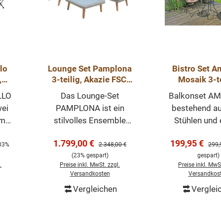
lo
Lounge Set Pamplona
Bistro Set A
,
3-teilig, Akazie FSC,
Mosaik 3-te
,
Balkon, Garten,
Garten, Ter
LLO
Das Lounge-Set
Balkonset A
Terrasse
Balko
ei
PAMPLONA ist ein
bestehend au
em
stilvolles Ensemble
Stühlen und
ch
aus zwei Sofas und
Tisch in kla
Verkaufspreis:
Verkaufsprei
1.799,00 €
199,95 €
reis:
Regulärer Preis:
Regul
 mit
einem Tisch, das Ihrem
mediterranem 
33%
2.348,00 €
299,
(23% gespart)
gespart)
aik
Garten oder Ihrer
dekorativem 
.
Preise inkl. MwSt. zzgl.
Preise inkl. MwSt
em
Terrasse eine moderne
aus kerami
Versandkosten
Versandkos
Note verleiht. Die Sofas
Steingut in
Vergleichen
Verglei
n
und der Tisch sind aus
Tischplatte
orb
In den Warenkorb
In den Wa
er
robustem Aluminium
Sitzflächen 
e
und hellgrauem
Rückenlehne