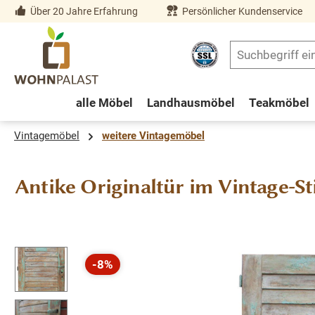
Über 20 Jahre Erfahrung
Persönlicher Kundenservice
springen
Zur Hauptnavigation springen
alle Möbel
Landhausmöbel
Teakmöbel
Vintagemöbel
weitere Vintagemöbel
Antike Originaltür im Vintage-Sti
Bildergalerie überspringen
-8%
Rabatt