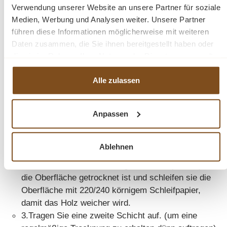
Verwendung unserer Website an unsere Partner für soziale
Medien, Werbung und Analysen weiter. Unsere Partner
Nur für den Innenbereich.
führen diese Informationen möglicherweise mit weiteren
Daten zusammen, die Sie ihnen bereitgestellt haben oder
Inhalt: 1000 ml
die sie im Rahmen Ihrer Nutzung der Dienste gesammelt
haben.
Alle zulassen
Gebrauchsanweisung
1. Vor dem Gebrauch schütteln. Tragen Sie das
Anpassen
Möbelöl mit einer Bürste oder einem Lappen
gleichmäßig auf einer sauberen, fett- und
Ablehnen
staubfreien Oberfläche auf.
2.
Warten Sie 6-8 Stunden (je nach Temperatur) bis
die Oberfläche getrocknet ist und schleifen sie die
Oberfläche mit 220/240 körnigem Schleifpapier,
damit das Holz weicher wird.
3.
Tragen Sie eine zweite Schicht auf. (um eine