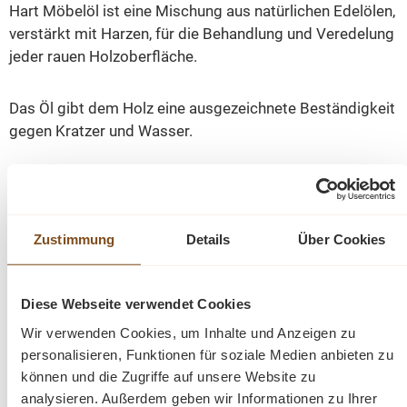
Hart Möbelöl ist eine Mischung aus natürlichen Edelölen,
verstärkt mit Harzen, für die Behandlung und Veredelung
jeder rauen Holzoberfläche.
Das Öl gibt dem Holz eine ausgezeichnete Beständigkeit
gegen Kratzer und Wasser.
Es ist sehr einfach anzuwenden und ist perfekt, sowohl
für normale, wie auch für extreme Behandlungen, der mit
Öl behandelten Oberflächen.
Zustimmung
Details
Über Cookies
Das Hart Möbelöl ist sowohl für Hart-, als auch für
Weichholz geeignet. Besonders für Hölzer mit hoher
Diese Webseite verwendet Cookies
Porosität.
Wir verwenden Cookies, um Inhalte und Anzeigen zu
personalisieren, Funktionen für soziale Medien anbieten zu
Es kann auch an Türen, Fenstern, Sockelleisten und
können und die Zugriffe auf unsere Website zu
analysieren. Außerdem geben wir Informationen zu Ihrer
vielem mehr angewendet werden.