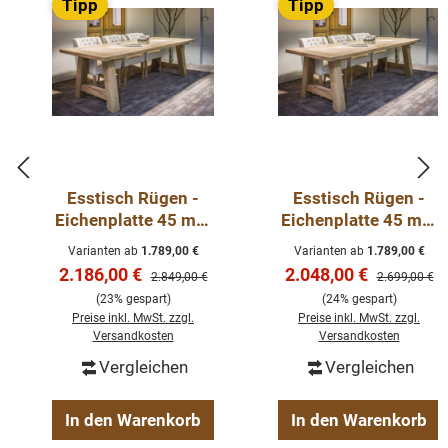
Tipp
Tipp
Es ist sehr einfach anzuwenden und ist perfekt, sowohl
für normale, wie auch für extreme Behandlungen, der mit
Öl behandelten Oberflächen.
Das Hart Möbelöl ist sowohl für Hart-, als auch für
Weichholz geeignet. Besonders für Hölzer mit hoher
Porosität.
Esstisch Rügen -
Esstisch Rügen -
Eichenplatte 45 mm
Eichenplatte 45 mm
mit A-Holzgestell
mit A-Holzgestell
Es kann auch an Türen, Fenstern, Sockelleisten und
Varianten ab
1.789,00 €
Varianten ab
1.789,00 €
massiv Eichentisch
massiv Eichentisch
Verkaufspreis:
Verkaufspreis:
vielem mehr angewendet werden.
2.186,00 €
2.048,00 €
Regulärer Preis:
Regulärer Pre
2.849,00 €
2.699,00 €
180-300cm
180-300cm
(23% gespart)
(24% gespart)
Preise inkl. MwSt. zzgl.
Preise inkl. MwSt. zzgl.
Nur für den Innenbereich.
Versandkosten
Versandkosten
Vergleichen
Vergleichen
Inhalt: 1000 ml
In den Warenkorb
In den Warenkorb