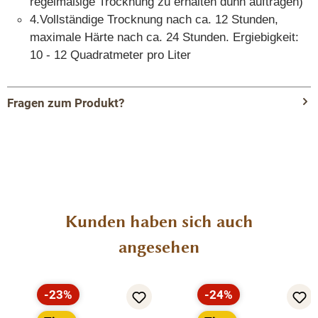
regelmäßige Trocknung zu erhalten dünn auftragen)
4.
Vollständige Trocknung nach ca. 12 Stunden,
maximale Härte nach ca. 24 Stunden. Ergiebigkeit:
10 - 12 Quadratmeter pro Liter
Fragen zum Produkt?
Menü schließen
Produktinformationen "Hart Möbel Öl -
Möbelpflege für Ihre Massivholz Möbel"
Hart Möbelöl ist eine Mischung aus natürlichen Edelölen,
Produktgalerie überspringen
Kunden haben sich auch
verstärkt mit Harzen, für die Behandlung und Veredelung
jeder rauen Holzoberfläche.
angesehen
Das Öl gibt dem Holz eine ausgezeichnete Beständigkeit
-23%
-24%
gegen Kratzer und Wasser.
Rabatt
Rabatt