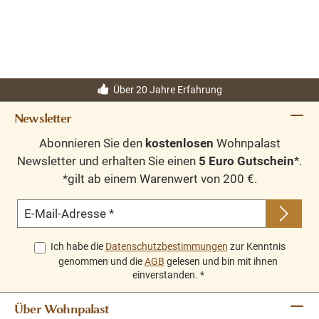
Gebrauchsanweisung
1. Vor dem Gebrauch schütteln. Tragen Sie das
Möbelöl mit einer Bürste oder einem Lappen
gleichmäßig auf einer sauberen, fett- und
Über 20 Jahre Erfahrung
staubfreien Oberfläche auf.
2.
Warten Sie 6-8 Stunden (je nach Temperatur) bis
Newsletter
die Oberfläche getrocknet ist und schleifen sie die
Abonnieren Sie den
kostenlosen
Wohnpalast
Oberfläche mit 220/240 körnigem Schleifpapier,
Newsletter und erhalten Sie einen
5 Euro Gutschein
*.
damit das Holz weicher wird.
*gilt ab einem Warenwert von 200 €.
3.
Tragen Sie eine zweite Schicht auf. (um eine
regelmäßige Trocknung zu erhalten dünn auftragen)
E-Mail-Adresse
*
4.
Vollständige Trocknung nach ca. 12 Stunden,
maximale Härte nach ca. 24 Stunden. Ergiebigkeit:
Ich habe die
Datenschutzbestimmungen
zur Kenntnis
10 - 12 Quadratmeter pro Liter
genommen und die
AGB
gelesen und bin mit ihnen
einverstanden.
*
Über Wohnpalast