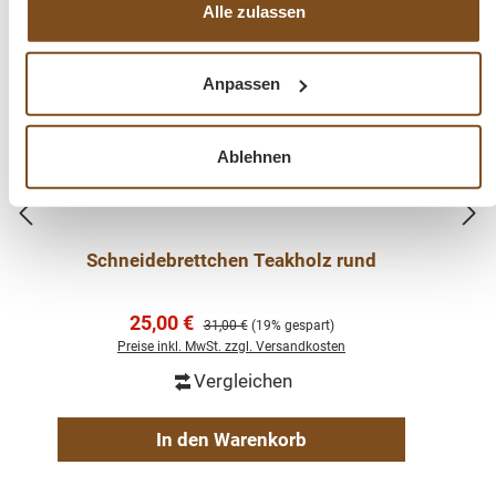
-19%
Alle zulassen
Rabatt
Anpassen
Ablehnen
Schneidebrettchen Teakholz rund
Verkaufspreis:
25,00 €
Regulärer Preis:
31,00 €
(19% gespart)
Preise inkl. MwSt. zzgl. Versandkosten
Vergleichen
In den Warenkorb