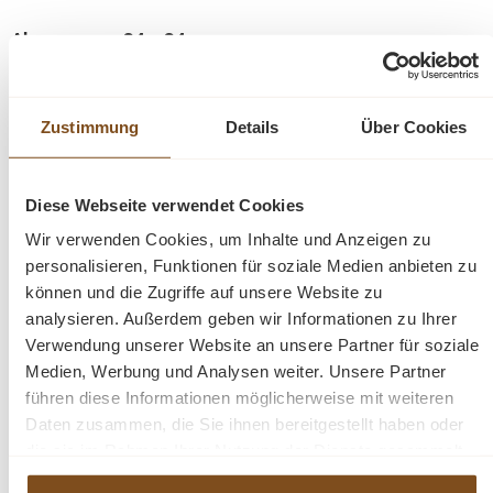
Abmessung: 34 x 34 cm
Zustimmung
Details
Über Cookies
Diese Webseite verwendet Cookies
Fragen zum Produkt?
Wir verwenden Cookies, um Inhalte und Anzeigen zu
personalisieren, Funktionen für soziale Medien anbieten zu
können und die Zugriffe auf unsere Website zu
Menü schließen
analysieren. Außerdem geben wir Informationen zu Ihrer
Produktinformationen "Schneidebrettchen
Verwendung unserer Website an unsere Partner für soziale
aus massivem Teakholz quadratisch"
Medien, Werbung und Analysen weiter. Unsere Partner
führen diese Informationen möglicherweise mit weiteren
Schöne dicke stabile Schneidebrettchen mit Seilchen
Produktgalerie überspringen
Ähnliche Produkte
Daten zusammen, die Sie ihnen bereitgestellt haben oder
die sie im Rahmen Ihrer Nutzung der Dienste gesammelt
Abmessung: 34 x 34 cm
haben.