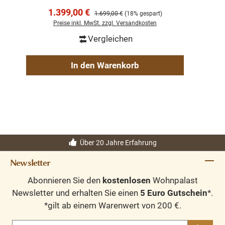
antik
Verkaufspreis:
1.399,00 €
Regulärer Preis:
1.699,00 €
(18% gespart)
Preise inkl. MwSt. zzgl. Versandkosten
Vergleichen
In den Warenkorb
Über 20 Jahre Erfahrung
Newsletter
Abonnieren Sie den
kostenlosen
Wohnpalast
Newsletter und erhalten Sie einen
5 Euro Gutschein
*.
*gilt ab einem Warenwert von 200 €.