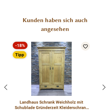
Produktgalerie überspringen
Kunden haben sich auch
angesehen
-18%
Rabatt
Tipp
Landhaus Schrank Weichholz mit
Schublade Gründerzeit Kleiderschrank