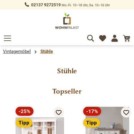
02137 9272519
Mo.-Fr. 10–18 Uhr, Sa. 10–16 Uhr
alt springen
Vintagemöbel
Stühle
Stühle
Produktgalerie überspringen
Topseller
-25%
-17%
Rabatt
Rabatt
Tipp
Tipp