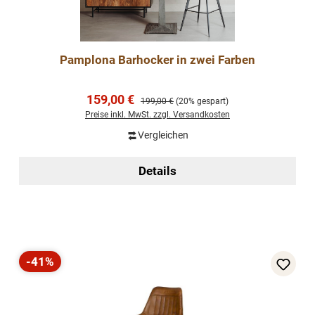
Pamplona Barhocker in zwei Farben
Verkaufspreis:
159,00 €
Regulärer Preis:
199,00 €
(20% gespart)
Preise inkl. MwSt. zzgl. Versandkosten
Vergleichen
Details
-41%
Rabatt