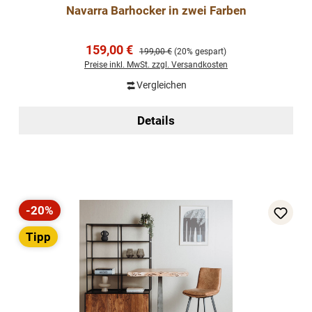
Navarra Barhocker in zwei Farben
Verkaufspreis:
159,00 €
Regulärer Preis:
199,00 €
(20% gespart)
Preise inkl. MwSt. zzgl. Versandkosten
Vergleichen
Details
-20%
Rabatt
Tipp