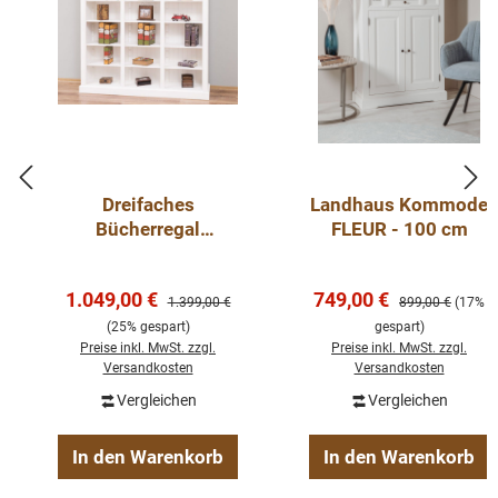
Dreifaches
Landhaus Kommode
Bücherregal
FLEUR - 100 cm
Landhausstil aus
Massivholz Kiefer –
Verkaufspreis:
Verkaufspreis:
1.049,00 €
749,00 €
individuell &
Regulärer Preis:
Regulärer Preis:
1.399,00 €
899,00 €
(17%
hochwertig weiss
(25% gespart)
gespart)
Preise inkl. MwSt. zzgl.
Preise inkl. MwSt. zzgl.
Versandkosten
Versandkosten
Vergleichen
Vergleichen
In den Warenkorb
In den Warenkorb