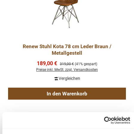
Renew Stuhl Kota 78 cm Leder Braun /
Metallgestell
Verkaufspreis:
189,00 €
Regulärer Preis:
319,00 €
(41% gespart)
Preise inkl. MwSt. zzgl. Versandkosten
Vergleichen
In den Warenkorb
-39%