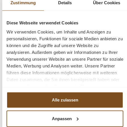
Rabatt
Zustimmung
Details
Über Cookies
Diese Webseite verwendet Cookies
Wir verwenden Cookies, um Inhalte und Anzeigen zu
personalisieren, Funktionen für soziale Medien anbieten zu
können und die Zugriffe auf unsere Website zu
analysieren. Außerdem geben wir Informationen zu Ihrer
Verwendung unserer Website an unsere Partner für soziale
Renew Stuhl Patna 80 cm PU-Leder / Weißes Fell
Medien, Werbung und Analysen weiter. Unsere Partner
führen diese Informationen möglicherweise mit weiteren
Verkaufspreis:
199,00 €
Daten zusammen, die Sie ihnen bereitgestellt haben oder
Regulärer Preis:
325,00 €
(39% gespart)
die sie im Rahmen Ihrer Nutzung der Dienste gesammelt
Preise inkl. MwSt. zzgl. Versandkosten
haben.
Vergleichen
Alle zulassen
In den Warenkorb
Anpassen