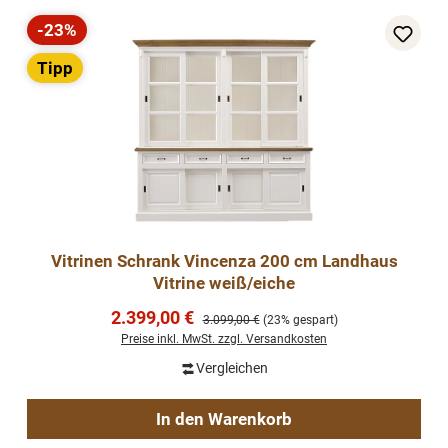
-23%
Rabatt
Tipp
Vitrinen Schrank Vincenza 200 cm Landhaus
Vitrine weiß/eiche
Verkaufspreis:
2.399,00 €
Regulärer Preis:
3.099,00 €
(23% gespart)
Preise inkl. MwSt. zzgl. Versandkosten
Vergleichen
In den Warenkorb