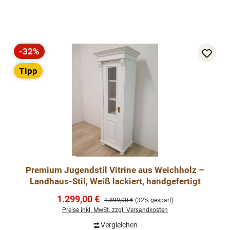
-32%
Rabatt
Tipp
Premium Jugendstil Vitrine aus Weichholz –
Landhaus-Stil, Weiß lackiert, handgefertigt
Verkaufspreis:
1.299,00 €
Regulärer Preis:
1.899,00 €
(32% gespart)
Preise inkl. MwSt. zzgl. Versandkosten
Vergleichen