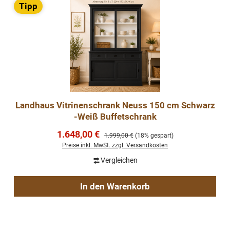
Tipp
Landhaus Vitrinenschrank Neuss 150 cm Schwarz
-Weiß Buffetschrank
Verkaufspreis:
1.648,00 €
Regulärer Preis:
1.999,00 €
(18% gespart)
Preise inkl. MwSt. zzgl. Versandkosten
Vergleichen
In den Warenkorb