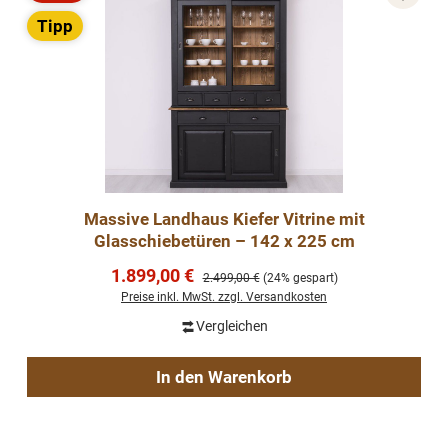
Rabatt
Tipp
Massive Landhaus Kiefer Vitrine mit
Glasschiebetüren – 142 x 225 cm
Verkaufspreis:
1.899,00 €
Regulärer Preis:
2.499,00 €
(24% gespart)
Preise inkl. MwSt. zzgl. Versandkosten
Vergleichen
In den Warenkorb