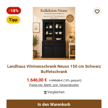
-18%
Rabatt
Tipp
Landhaus Vitrinenschrank Neuss 150 cm Schwarz
Buffetschrank
Verkaufspreis:
1.646,00 €
Regulärer Preis:
1.999,00 €
(18% gespart)
Preise inkl. MwSt. zzgl. Versandkosten
Vergleichen
In den Warenkorb