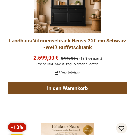
Landhaus Vitrinenschrank Neuss 220 cm Schwarz
-Weiß Buffetschrank
Verkaufspreis:
2.599,00 €
Regulärer Preis:
3.199,00 €
(19% gespart)
Preise inkl. MwSt. zzgl. Versandkosten
Vergleichen
In den Warenkorb
-18%
Rabatt