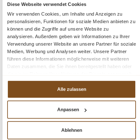
Diese Webseite verwendet Cookies
Preise inkl. MwSt. zzgl. Versandkosten
Wir verwenden Cookies, um Inhalte und Anzeigen zu
Vergleichen
personalisieren, Funktionen für soziale Medien anbieten zu
können und die Zugriffe auf unsere Website zu
In den Warenkorb
analysieren. Außerdem geben wir Informationen zu Ihrer
Verwendung unserer Website an unsere Partner für soziale
Medien, Werbung und Analysen weiter. Unsere Partner
führen diese Informationen möglicherweise mit weiteren
Daten zusammen, die Sie ihnen bereitgestellt haben oder
-27%
die sie im Rahmen Ihrer Nutzung der Dienste gesammelt
Rabatt
haben.
Tipp
Alle zulassen
Anpassen
Ablehnen