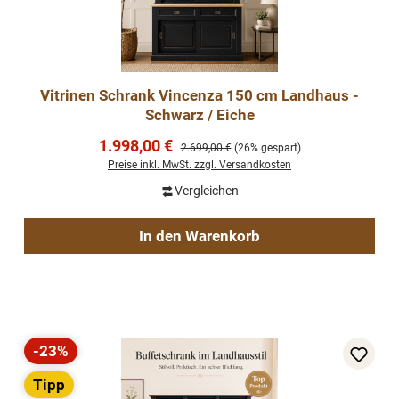
Vitrinen Schrank Vincenza 150 cm Landhaus -
Schwarz / Eiche
Verkaufspreis:
1.998,00 €
Regulärer Preis:
2.699,00 €
(26% gespart)
Preise inkl. MwSt. zzgl. Versandkosten
Vergleichen
In den Warenkorb
-23%
Rabatt
Tipp