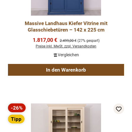
Massive Landhaus Kiefer Vitrine mit
Glasschiebetüren – 142 x 225 cm
Verkaufspreis:
1.817,00 €
Regulärer Preis:
2.499,00 €
(27% gespart)
Preise inkl. MwSt. zzgl. Versandkosten
Vergleichen
In den Warenkorb
-26%
Rabatt
Tipp