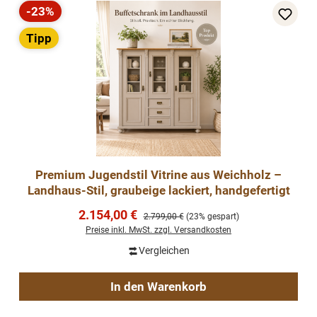
-23%
Rabatt
Tipp
Premium Jugendstil Vitrine aus Weichholz –
Landhaus-Stil, graubeige lackiert, handgefertigt
Verkaufspreis:
2.154,00 €
Regulärer Preis:
2.799,00 €
(23% gespart)
Preise inkl. MwSt. zzgl. Versandkosten
Vergleichen
In den Warenkorb