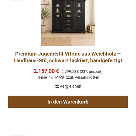
Premium Jugendstil Vitrine aus Weichholz –
Landhaus-Stil, schwarz lackiert, handgefertigt
Verkaufspreis:
2.157,00 €
Regulärer Preis:
2.799,00 €
(23% gespart)
Preise inkl. MwSt. zzgl. Versandkosten
Vergleichen
In den Warenkorb