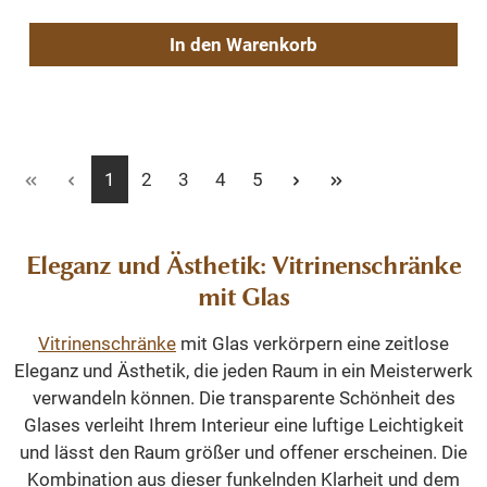
In den Warenkorb
Seite
Seite
Seite
Seite
Seite
1
2
3
4
5
Eleganz und Ästhetik: Vitrinenschränke
mit Glas
Vitrinenschränke
mit Glas verkörpern eine zeitlose
Eleganz und Ästhetik, die jeden Raum in ein Meisterwerk
verwandeln können. Die transparente Schönheit des
Glases verleiht Ihrem Interieur eine luftige Leichtigkeit
und lässt den Raum größer und offener erscheinen. Die
Kombination aus dieser funkelnden Klarheit und dem