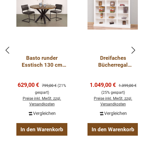
Basto runder
Dreifaches
Esstisch 130 cm
Bücherregal
Mangoholz
Landhausstil aus
Massivholz Kiefer –
Verkaufspreis:
Verkaufspreis:
629,00 €
1.049,00 €
Regulärer Preis:
individuell &
Regulärer Pre
799,00 €
(21%
1.399,00 €
hochwertig weiss
gespart)
(25% gespart)
Preise inkl. MwSt. zzgl.
Preise inkl. MwSt. zzgl.
Versandkosten
Versandkosten
Vergleichen
Vergleichen
In den Warenkorb
In den Warenkorb