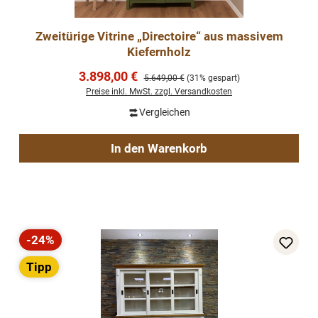
Zweitürige Vitrine „Directoire“ aus massivem
Kiefernholz
Verkaufspreis:
3.898,00 €
Regulärer Preis:
5.649,00 €
(31% gespart)
Preise inkl. MwSt. zzgl. Versandkosten
Vergleichen
In den Warenkorb
-24%
Rabatt
Tipp