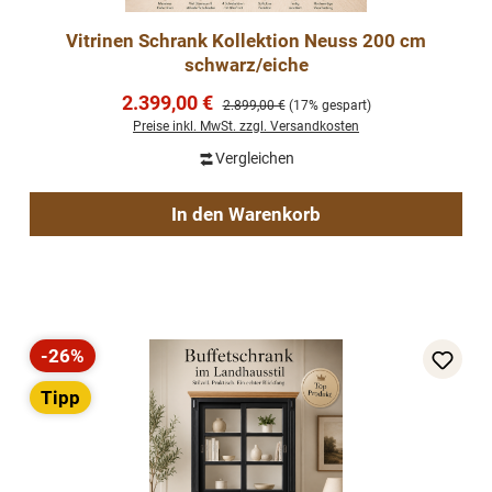
Vitrinen Schrank Kollektion Neuss 200 cm
schwarz/eiche
Verkaufspreis:
2.399,00 €
Regulärer Preis:
2.899,00 €
(17% gespart)
Preise inkl. MwSt. zzgl. Versandkosten
Vergleichen
In den Warenkorb
-26%
Rabatt
Tipp