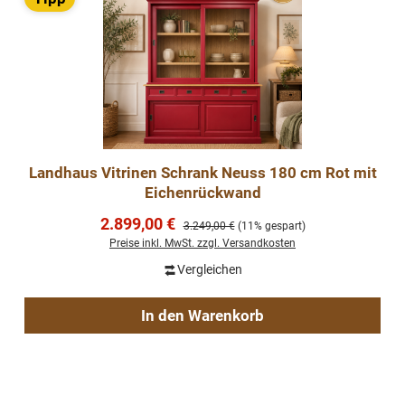
Landhaus Vitrinen Schrank Neuss 180 cm Rot mit
Eichenrückwand
Verkaufspreis:
2.899,00 €
Regulärer Preis:
3.249,00 €
(11% gespart)
Preise inkl. MwSt. zzgl. Versandkosten
Vergleichen
In den Warenkorb