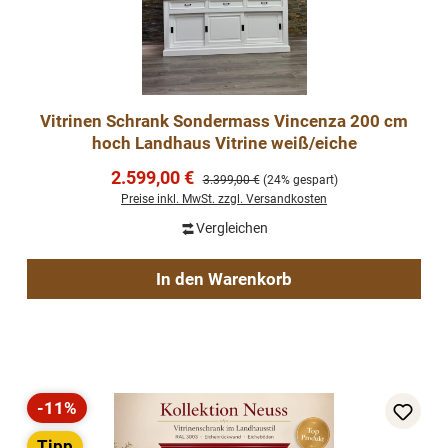
Vitrinen Schrank Sondermass Vincenza 200 cm
hoch Landhaus Vitrine weiß/eiche
Verkaufspreis:
2.599,00 €
Regulärer Preis:
3.399,00 €
(24% gespart)
Preise inkl. MwSt. zzgl. Versandkosten
Vergleichen
In den Warenkorb
-11%
Rabatt
Tipp