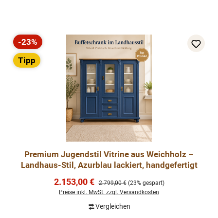
-23%
Rabatt
Tipp
Premium Jugendstil Vitrine aus Weichholz –
Landhaus-Stil, Azurblau lackiert, handgefertigt
Verkaufspreis:
2.153,00 €
Regulärer Preis:
2.799,00 €
(23% gespart)
Preise inkl. MwSt. zzgl. Versandkosten
Vergleichen