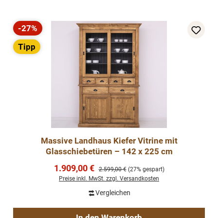
-27%
Rabatt
Tipp
Massive Landhaus Kiefer Vitrine mit
Glasschiebetüren – 142 x 225 cm
Verkaufspreis:
1.909,00 €
Regulärer Preis:
2.599,00 €
(27% gespart)
Preise inkl. MwSt. zzgl. Versandkosten
Vergleichen
In den Warenkorb