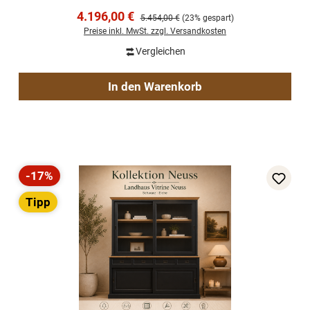
Verkaufspreis:
4.196,00 €
Regulärer Preis:
5.454,00 €
(23% gespart)
Preise inkl. MwSt. zzgl. Versandkosten
Vergleichen
In den Warenkorb
-17%
Rabatt
Tipp