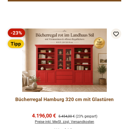
-23%
Rabatt
Tipp
Bücherregal Hamburg 320 cm mit Glastüren
Verkaufspreis:
4.196,00 €
Regulärer Preis:
5.454,00 €
(23% gespart)
Preise inkl. MwSt. zzgl. Versandkosten