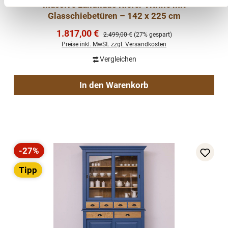
Massive Landhaus Kiefer Vitrine mit
Glasschiebetüren – 142 x 225 cm
Verkaufspreis:
1.817,00 €
Regulärer Preis:
2.499,00 €
(27% gespart)
Preise inkl. MwSt. zzgl. Versandkosten
Vergleichen
In den Warenkorb
-27%
Rabatt
Tipp