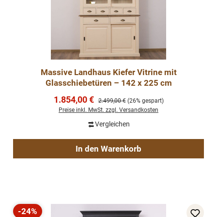
Massive Landhaus Kiefer Vitrine mit
Glasschiebetüren – 142 x 225 cm
Verkaufspreis:
1.854,00 €
Regulärer Preis:
2.499,00 €
(26% gespart)
Preise inkl. MwSt. zzgl. Versandkosten
Vergleichen
In den Warenkorb
-24%