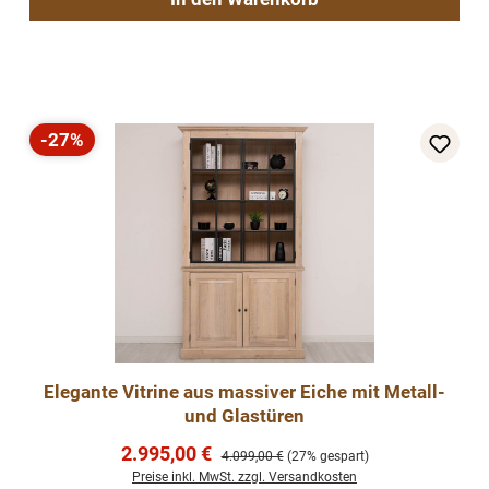
-27%
Rabatt
Elegante Vitrine aus massiver Eiche mit Metall-
und Glastüren
Verkaufspreis:
2.995,00 €
Regulärer Preis:
4.099,00 €
(27% gespart)
Preise inkl. MwSt. zzgl. Versandkosten