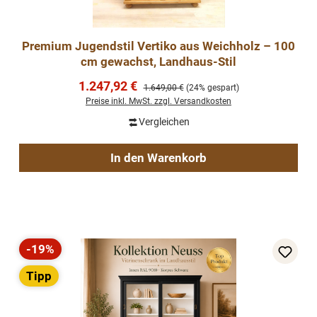
Premium Jugendstil Vertiko aus Weichholz – 100
cm gewachst, Landhaus-Stil
Verkaufspreis:
1.247,92 €
Regulärer Preis:
1.649,00 €
(24% gespart)
Preise inkl. MwSt. zzgl. Versandkosten
Vergleichen
In den Warenkorb
-19%
Rabatt
Tipp