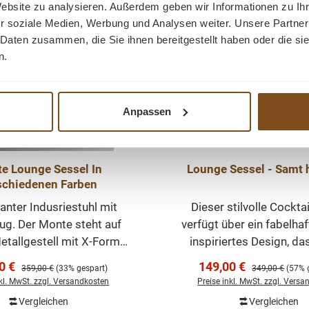
55 cm Armhöhe: 54 cm M
Website zu analysieren. Außerdem geben wir Informationen zu I
-57%
 -
Rabatt
ferzustand: teilmontiert
Nein Gewicht: 19 kg D
r soziale Medien, Werbung und Analysen weiter. Unsere Partner
-
Tipp
 23,5 kg Moderner-Stil
Stuhlkollektion von W
 Daten zusammen, die Sie ihnen bereitgestellt haben oder die s
lose
stell strapazierfähiger
besteht aus robusten, fu
n.
Teile
ndustriestuhl
Stühlen mit starke
nen
tion von WOHNPALAST
selbstbewusstem Char
us robusten, funktionalen
Industrial steht für co
Anpassen
r
len mit starkem und
robustes Design, manc
 der
bewusstem Charakter.
echtem Vintage-Look. D
raum
ial steht für cooles und
liegt in der richtigen K
e Lounge Sessel In
Lounge Sessel - Samt 
e
s Design, manchmal mit
und der Qualität der ve
schiedenen Farben
llig
intage-Look. Der Trick
Materialien. Der Barga Se
ch
anter Indusriestuhl mit
Dieser stilvolle Cockta
der richtigen Kombination
sich um 180 Grad dr
len.
ug. Der Monte steht auf
verfügt über ein fabelhaf
Qualität der verwendeten
nen
tallgestell mit X-Form
inspiriertes Design, das
Materialien.
esonders stabil ist. Der
jedem Raum abhebt. Mit s
ufspreis:
Verkaufspreis:
0 €
149,00 €
Regulärer Preis:
Regulärer Preis
359,00 €
(33% gespart)
349,00 €
(57% 
m
st aus weichem, dickem
schwarzen Metallbeinen 
nkl. MwSt. zzgl. Versandkosten
Preise inkl. MwSt. zzgl. Vers
 des
 Kissen. Der schöne Stoff
Touch-Samtbezug. Komp
Vergleichen
Vergleichen