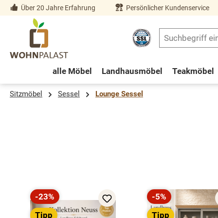
Über 20 Jahre Erfahrung
Persönlicher Kundenservice
springen
Zur Hauptnavigation springen
alle Möbel
Landhausmöbel
Teakmöbel
Sitzmöbel
Sessel
Lounge Sessel
Produktgalerie überspringen
-23%
-5%
Rabatt
Rabatt
Tipp
Tipp