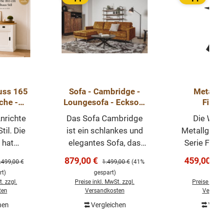
uss 165
Sofa - Cambridge -
Metall
che -
Loungesofa - Ecksofa
Fine
ndhaus
235cm in
versc
nrichte
Das Sofa Cambridge
Die Wo
mit
verschiedenen Farben
Var
il. Die
ist ein schlankes und
Metallgest
ren
- sofort lieferbar
hat
elegantes Sofa, das
Serie Fin
he
sich perfekt für
verschied
s:
Verkaufspreis:
Verkaufs
879,00 €
459,00 
egulärer Preis:
Regulärer Preis:
.499,00 €
1.499,00 €
(41%
, ist
kleinere Räume eignet.
an. Die G
t)
gespart)
ge
zbar und
Dieses Sofa besteht
aus Eisen
. zzgl.
Preise inkl. MwSt. zzgl.
Preise ink
ß. Die
aus einem 3-Sitzer-
pulverbes
ten
Versandkosten
Versa
 ist in
Sofa, einer Lounge und
sind m
hen
Vergleichen
Ver
renkorb
v. Das
einem XL-
Montage