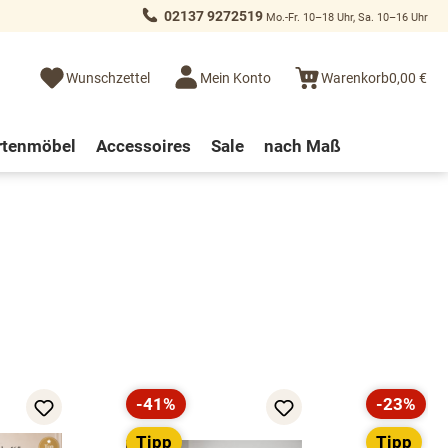
02137 9272519
Mo.-Fr. 10–18 Uhr, Sa. 10–16 Uhr
Wunschzettel
Mein Konto
Warenkorb
0,00 €
rtenmöbel
Accessoires
Sale
nach Maß
-41%
-23%
Rabatt
Rabatt
Tipp
Tipp