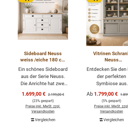
Sideboard Neuss
Vitrinen Schran
weiss /eiche 180 cm
Neuss
mit Schiebetüren im
zementgraueiche
Ein schönes Sideboard
Entdecken Sie den 
Landhaus Stil
120 cm -
aus der Serie Neuss.
der perfekten
Buffetschrank Gr
Die Anrichte hat zwei
Symbiose aus
& Varianten wähl
praktische Klapptüren,
Landhausstil un
Verkaufspreis:
Verkaufspreis:
1.699,00 €
Ab
1.799,00 €
Regulärer Preis:
Regul
2.199,00 €
1.89
ist vielseitig nutzbar.
zeitgenössische
(23% gespart)
(5% gespart)
Mit fünf Schubladen.
Akzenten im
Preise inkl. MwSt. zzgl.
Preise inkl. MwSt. zzgl
Unsere Anrichte in 180
Vitrinenschrank Ne
Versandkosten
Versandkosten
cm im angesagten
Präsentieren un
Vergleichen
Vergleichen
In den Warenkorb
Landhaus-Stil hat eine
Aufbewahren i