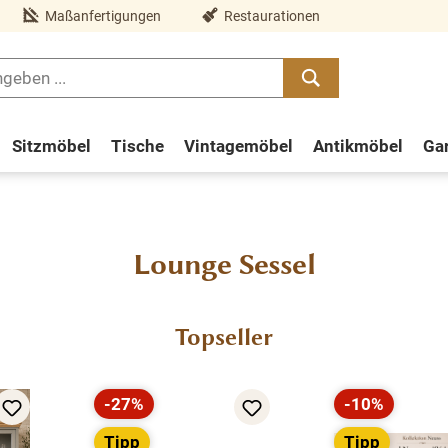
Maßanfertigungen
Restaurationen
Sitzmöbel
Tische
Vintagemöbel
Antikmöbel
Ga
Lounge Sessel
Topseller
-27%
-10%
Rabatt
Rabatt
Tipp
Tipp