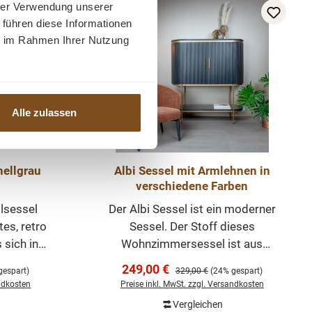
ontiert:
Abmessungen (H/B/T): 95 x 84 x
hrer Verwendung unserer
-24%
Rabatt
ie
82 cm Sitztiefe 54 cm Sitzhöhe 45
 führen diese Informationen
OHNPALAST
cm Armhöhe 63 cm
ie im Rahmen Ihrer Nutzung
nktionalen
m und
akter.
oles und
Alle zulassen
hmal mit
er Trick
ombination
hellgrau
Albi Sessel mit Armlehnen in
rwendeten
verschiedene Farben
ssel lässt
ilsessel
Der Albi Sessel ist ein moderner
ehen.
tes, retro
Sessel. Der Stoff dieses
 sich in
Wohnzimmersessel ist aus
tilvollen
Microfaserstoff, das Untergestell
Verkaufspreis:
249,00 €
:
Regulärer Preis:
gespart)
329,00 €
(24% gespart)
und Soft-
ist aus schwarzem
andkosten
Preise inkl. MwSt. zzgl. Versandkosten
lett mit
pulverbeschichtetem Metall. Dadur
Vergleichen