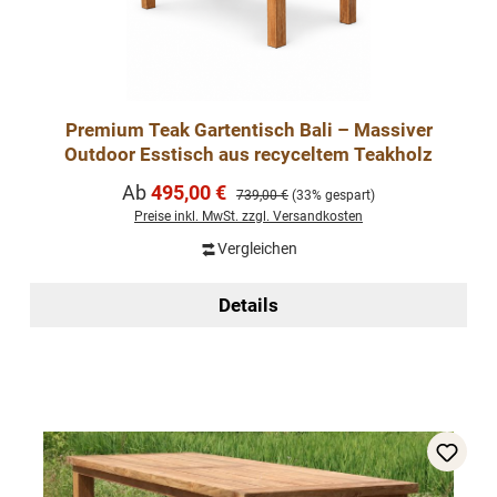
Premium Teak Gartentisch Bali – Massiver
Outdoor Esstisch aus recyceltem Teakholz
Verkaufspreis:
Ab
495,00 €
Regulärer Preis:
739,00 €
(33% gespart)
Preise inkl. MwSt. zzgl. Versandkosten
Vergleichen
Details