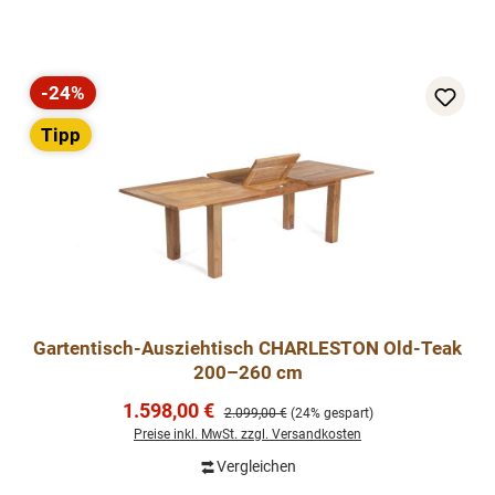
-24%
Rabatt
Tipp
Gartentisch-Ausziehtisch CHARLESTON Old-Teak
200–260 cm
Verkaufspreis:
1.598,00 €
Regulärer Preis:
2.099,00 €
(24% gespart)
Preise inkl. MwSt. zzgl. Versandkosten
Vergleichen