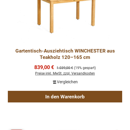
Gartentisch-Ausziehtisch WINCHESTER aus
Teakholz 120–165 cm
Verkaufspreis:
839,00 €
Regulärer Preis:
1.039,00 €
(19% gespart)
Preise inkl. MwSt. zzgl. Versandkosten
Vergleichen
In den Warenkorb