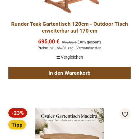
Runder Teak Gartentisch 120cm - Outdoor Tisch
erweiterbar auf 170 cm
Verkaufspreis:
695,00 €
Regulärer Preis:
998,00 €
(30% gespart)
Preise inkl. MwSt. zzgl. Versandkosten
Vergleichen
In den Warenkorb
-23%
Rabatt
Tipp