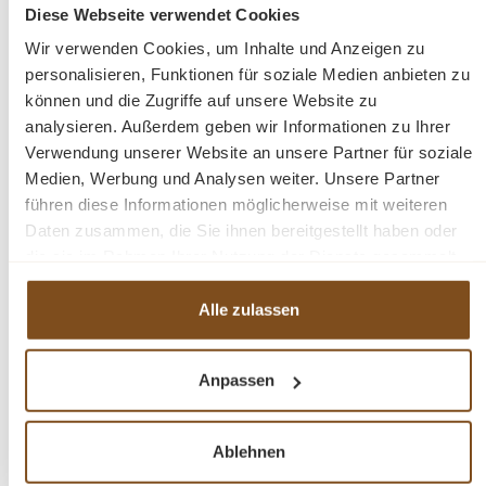
Diese Webseite verwendet Cookies
Preise inkl. MwSt. zzgl. Versandkosten
Wir verwenden Cookies, um Inhalte und Anzeigen zu
Vergleichen
personalisieren, Funktionen für soziale Medien anbieten zu
können und die Zugriffe auf unsere Website zu
Details
analysieren. Außerdem geben wir Informationen zu Ihrer
Verwendung unserer Website an unsere Partner für soziale
Medien, Werbung und Analysen weiter. Unsere Partner
führen diese Informationen möglicherweise mit weiteren
Daten zusammen, die Sie ihnen bereitgestellt haben oder
-22%
die sie im Rahmen Ihrer Nutzung der Dienste gesammelt
Rabatt
haben.
Tipp
Alle zulassen
Anpassen
Ablehnen