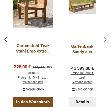
Gartenstuhl Teak
Gartenbank
Stuhl Ergo extrem
Sandy aus
Outdoor Möbel
Teakholz
Verkaufspreis:
328,00 €
Regulärer Preis:
Regulärer Preis:
549,00 €
(40%
Ab
599,00 €
gespart)
Preise inkl. MwSt.
Preise inkl. MwSt. zzgl.
zzgl.
Versandkosten
Versandkosten
Vergleichen
Vergleichen
In den Warenkorb
Details