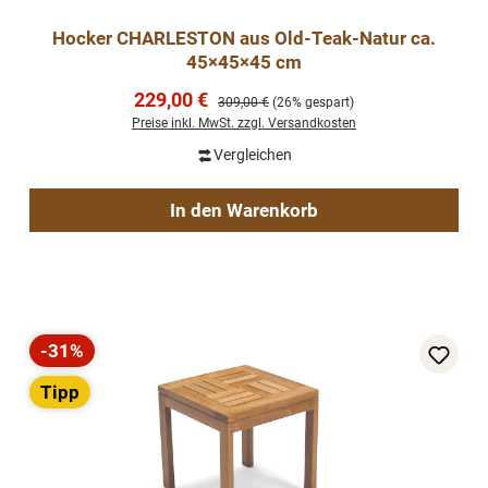
Hocker CHARLESTON aus Old-Teak-Natur ca.
45×45×45 cm
Verkaufspreis:
229,00 €
Regulärer Preis:
309,00 €
(26% gespart)
Preise inkl. MwSt. zzgl. Versandkosten
Vergleichen
In den Warenkorb
-31%
Rabatt
Tipp