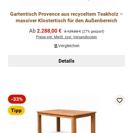
Gartentisch Provence aus recyceltem Teakholz –
massiver Klostertisch für den Außenbereich
Verkaufspreis:
Ab
2.288,00 €
Regulärer Preis:
3.129,00 €
(27% gespart)
Preise inkl. MwSt. zzgl. Versandkosten
Vergleichen
Details
-33%
Rabatt
Tipp