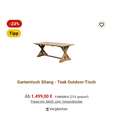
-23%
Rabatt
Tipp
Gartentisch Silang - Teak Outdoor Tisch
Verkaufspreis:
Ab
1.499,00 €
Regulärer Preis:
1.949,00 €
(23% gespart)
Preise inkl. MwSt. zzgl. Versandkosten
Vergleichen