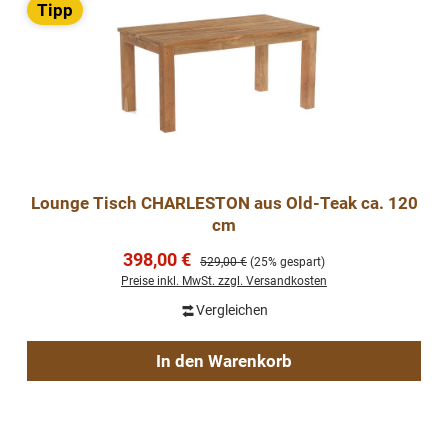
Tipp
Lounge Tisch CHARLESTON aus Old-Teak ca. 120
cm
Verkaufspreis:
398,00 €
Regulärer Preis:
529,00 €
(25% gespart)
Preise inkl. MwSt. zzgl. Versandkosten
Vergleichen
In den Warenkorb