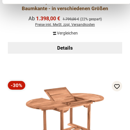
Pochon Tischplatte aus Teakholz massiv mit
Baumkante - in verschiedenen Größen
Verkaufspreis:
Ab
1.398,00 €
Regulärer Preis:
1.799,00 €
(22% gespart)
Preise inkl. MwSt. zzgl. Versandkosten
Vergleichen
Details
-30%
Rabatt