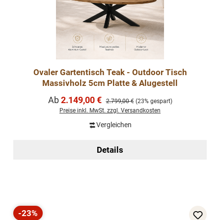
Ovaler Gartentisch Teak - Outdoor Tisch
Massivholz 5cm Platte & Alugestell
Verkaufspreis:
Ab
2.149,00 €
Regulärer Preis:
2.799,00 €
(23% gespart)
Preise inkl. MwSt. zzgl. Versandkosten
Vergleichen
Details
-23%