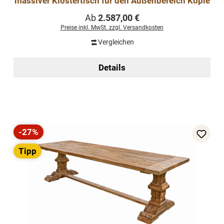
massiver Klostertisch für den Außenbereich Kopie
Regulärer Preis:
Ab
2.587,00 €
Preise inkl. MwSt. zzgl. Versandkosten
Vergleichen
Details
-27%
Rabatt
Tipp