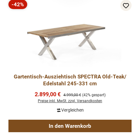
-42%
Rabatt
Gartentisch-Ausziehtisch SPECTRA Old-Teak/
Edelstahl 245-331 cm
Verkaufspreis:
2.899,00 €
Regulärer Preis:
4.999,00 €
(42% gespart)
Preise inkl. MwSt. zzgl. Versandkosten
Vergleichen
In den Warenkorb