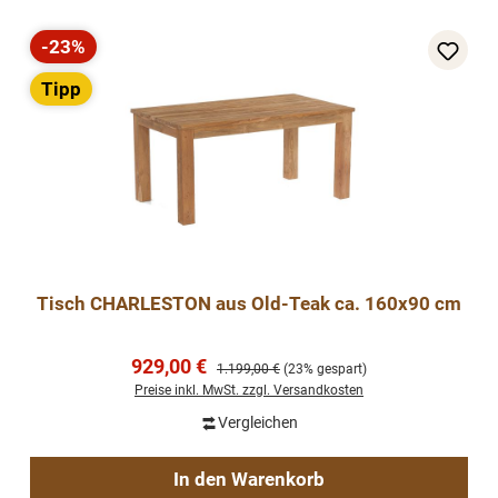
-23%
Rabatt
Tipp
Tisch CHARLESTON aus Old-Teak ca. 160x90 cm
Verkaufspreis:
929,00 €
Regulärer Preis:
1.199,00 €
(23% gespart)
Preise inkl. MwSt. zzgl. Versandkosten
Vergleichen
In den Warenkorb