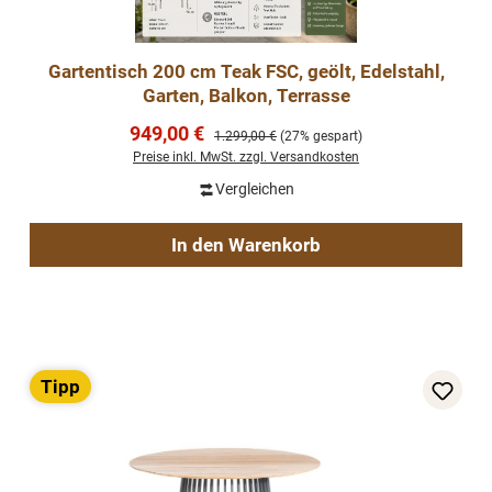
Gartentisch 200 cm Teak FSC, geölt, Edelstahl,
Garten, Balkon, Terrasse
Verkaufspreis:
949,00 €
Regulärer Preis:
1.299,00 €
(27% gespart)
Preise inkl. MwSt. zzgl. Versandkosten
Vergleichen
In den Warenkorb
Tipp