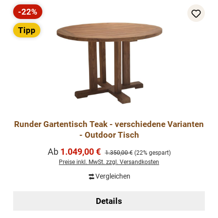
-22%
Rabatt
Tipp
Runder Gartentisch Teak - verschiedene Varianten
- Outdoor Tisch
Verkaufspreis:
Ab
1.049,00 €
Regulärer Preis:
1.350,00 €
(22% gespart)
Preise inkl. MwSt. zzgl. Versandkosten
Vergleichen
Details