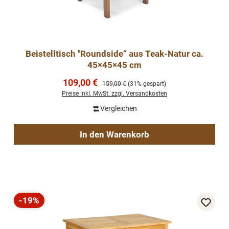
Beistelltisch "Roundside“ aus Teak-Natur ca.
45×45×45 cm
Verkaufspreis:
109,00 €
Regulärer Preis:
159,00 €
(31% gespart)
Preise inkl. MwSt. zzgl. Versandkosten
Vergleichen
In den Warenkorb
-19%
Rabatt