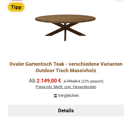
Rabatt
Tipp
Ovaler Gartentisch Teak - verschiedene Varianten
Outdoor Tisch Massivholz
Verkaufspreis:
Ab
2.149,00 €
Regulärer Preis:
2.799,00 €
(23% gespart)
Preise inkl. MwSt. zzgl. Versandkosten
Vergleichen
Details