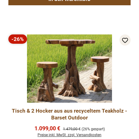
-26%
Rabatt
Tisch & 2 Hocker aus aus recyceltem Teakholz -
Barset Outdoor
Verkaufspreis:
1.099,00 €
Regulärer Preis:
1.479,00 €
(26% gespart)
Preise inkl. MwSt. zzgl. Versandkosten