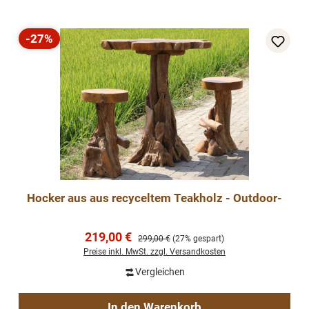
-27%
Rabatt
Hocker aus aus recyceltem Teakholz - Outdoor-
Verkaufspreis:
219,00 €
Regulärer Preis:
299,00 €
(27% gespart)
Preise inkl. MwSt. zzgl. Versandkosten
Vergleichen
In den Warenkorb