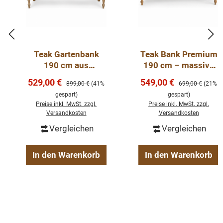
Tische, Gartenset, Station Bank, Sitzbank, Bahnhof
Bank, Teakmöbel, alte Teakbänke, antike Gartenmöbel,
recycelte Einzelstücke aus alten Teakholz, Sitzbank,
Teakstuhl, Gartenbank aus massiven Teak, Teakmöbel
Teak Gartenbank
Teak Bank Premium
in großer Auswahl bei www.wohnpalast. de --
190 cm aus
190 cm – massive
Gartenmöbel und mehr – Direkt nach Hause geliefert.
recyceltem Teakholz
Gartenbank aus
Verkaufspreis:
Verkaufspreis:
529,00 €
549,00 €
Regulärer Preis:
Regulärer Preis:
899,00 €
(41%
699,00 €
(21%
– massive Outdoor
recyceltem Teakholz
gespart)
gespart)
Sitzbank
Preise inkl. MwSt. zzgl.
Preise inkl. MwSt. zzgl.
Versandkosten
Versandkosten
Vergleichen
Vergleichen
In den Warenkorb
In den Warenkorb