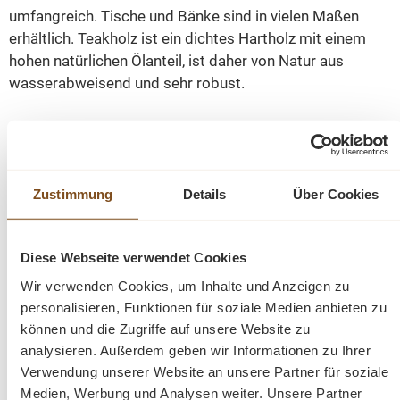
umfangreich. Tische und Bänke sind in vielen Maßen
erhältlich. Teakholz ist ein dichtes Hartholz mit einem
hohen natürlichen Ölanteil, ist daher von Natur aus
wasserabweisend und sehr robust.
Leichte Abweichungen in Struktur und Farbe sind
handelsüblich und unvermeidbar. Auch die
Blumenmuster können unterschiedlich sein. Jede Bank
Zustimmung
Details
Über Cookies
ist ein Unikat.
Teak Gartenmöbel, Teakmöbel, Outdoor-
Möbel, Garten Bänke, Sitzbank Teak, antike Teak
Tische & Bänke.
Diese Webseite verwendet Cookies
Wir verwenden Cookies, um Inhalte und Anzeigen zu
material: teak massiv
personalisieren, Funktionen für soziale Medien anbieten zu
abmessungen: ca. H/B/T : 90/100/55 cm
können und die Zugriffe auf unsere Website zu
sitzhöhe: 45 cm
analysieren. Außerdem geben wir Informationen zu Ihrer
armlehnen:
Verwendung unserer Website an unsere Partner für soziale
recyceltes teakholz
Medien, Werbung und Analysen weiter. Unsere Partner