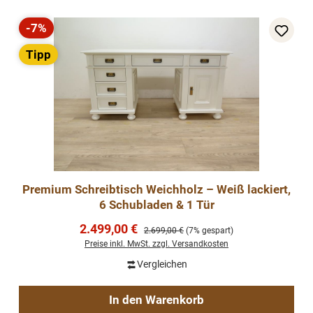
-7%
Rabatt
Tipp
Premium Schreibtisch Weichholz – Weiß lackiert,
6 Schubladen & 1 Tür
Verkaufspreis:
2.499,00 €
Regulärer Preis:
2.699,00 €
(7% gespart)
Preise inkl. MwSt. zzgl. Versandkosten
Vergleichen
In den Warenkorb