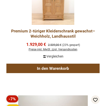
Premium 2-türiger Kleiderschrank gewachst–
Weichholz, Landhausstil
Verkaufspreis:
1.929,00 €
Regulärer Preis:
2.509,00 €
(23% gespart)
Preise inkl. MwSt. zzgl. Versandkosten
Vergleichen
In den Warenkorb
-7%
Rabatt