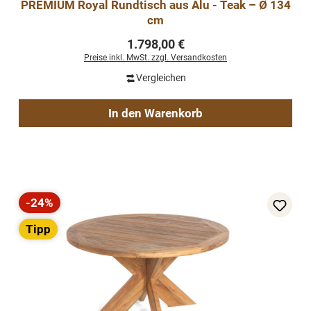
PREMIUM Royal Rundtisch aus Alu - Teak – Ø 134
cm
Regulärer Preis:
1.798,00 €
Preise inkl. MwSt. zzgl. Versandkosten
Vergleichen
In den Warenkorb
-24%
Rabatt
Tipp