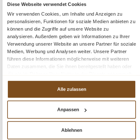
Diese Webseite verwendet Cookies
In den Warenkorb
Wir verwenden Cookies, um Inhalte und Anzeigen zu
personalisieren, Funktionen für soziale Medien anbieten zu
können und die Zugriffe auf unsere Website zu
analysieren. Außerdem geben wir Informationen zu Ihrer
Verwendung unserer Website an unsere Partner für soziale
Medien, Werbung und Analysen weiter. Unsere Partner
-22%
Rabatt
führen diese Informationen möglicherweise mit weiteren
Tipp
Daten zusammen, die Sie ihnen bereitgestellt haben oder
die sie im Rahmen Ihrer Nutzung der Dienste gesammelt
haben.
Alle zulassen
Anpassen
JUMBO Gartenbank Old Teak 160 cm – Massive
Ablehnen
Holzbank im Wikingerstil