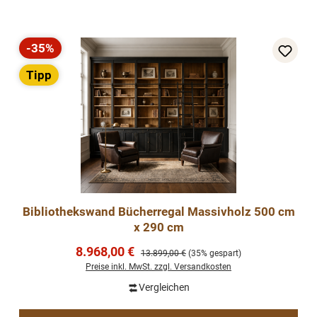
-35%
Rabatt
Tipp
Bibliothekswand Bücherregal Massivholz 500 cm
x 290 cm
Verkaufspreis:
8.968,00 €
Regulärer Preis:
13.899,00 €
(35% gespart)
Preise inkl. MwSt. zzgl. Versandkosten
Vergleichen