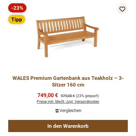
-23%
Rabatt
Tipp
WALES Premium Gartenbank aus Teakholz – 3-
Sitzer 160 cm
Verkaufspreis:
749,00 €
Regulärer Preis:
979,00 €
(23% gespart)
Preise inkl. MwSt. zzgl. Versandkosten
Vergleichen
In den Warenkorb