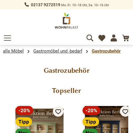
02137 9272519
Mo.-Fr. 10–18 Uhr, Sa. 10–16 Uhr
alt springen
alle Möbel
Gastromöbel und -bedarf
Gastrozubehör
Gastrozubehör
Produktgalerie überspringen
Topseller
-20%
-20%
Rabatt
Rabatt
Tipp
Tipp