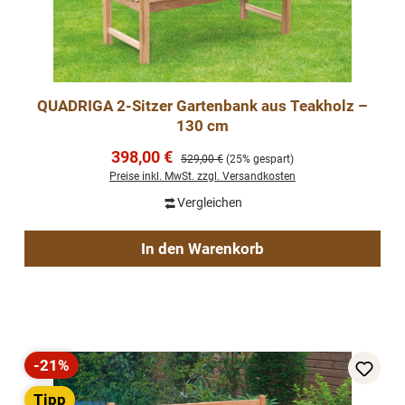
QUADRIGA 2-Sitzer Gartenbank aus Teakholz –
130 cm
Verkaufspreis:
398,00 €
Regulärer Preis:
529,00 €
(25% gespart)
Preise inkl. MwSt. zzgl. Versandkosten
Vergleichen
In den Warenkorb
-21%
Rabatt
Tipp