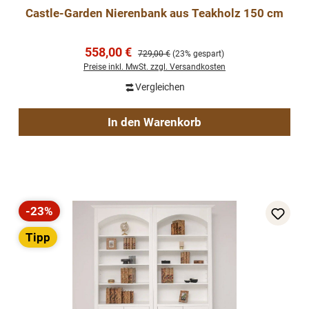
Castle-Garden Nierenbank aus Teakholz 150 cm
Verkaufspreis:
558,00 €
Regulärer Preis:
729,00 €
(23% gespart)
Preise inkl. MwSt. zzgl. Versandkosten
Vergleichen
In den Warenkorb
-23%
Rabatt
Tipp