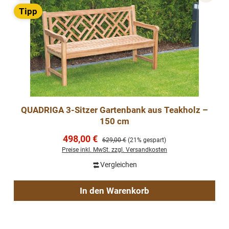
Tipp
QUADRIGA 3-Sitzer Gartenbank aus Teakholz –
150 cm
Verkaufspreis:
498,00 €
Regulärer Preis:
629,00 €
(21% gespart)
Preise inkl. MwSt. zzgl. Versandkosten
Vergleichen
In den Warenkorb