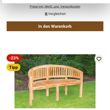
Verkaufspreis:
698,00 €
Regulärer Preis:
899,00 €
(22% gespart)
Preise inkl. MwSt. zzgl. Versandkosten
Vergleichen
In den Warenkorb
-23%
Rabatt
Tipp