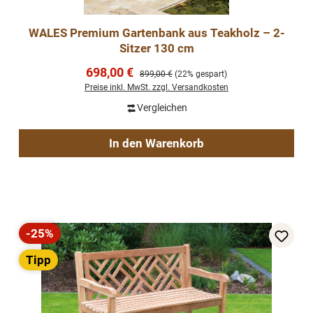
WALES Premium Gartenbank aus Teakholz – 2-
Sitzer 130 cm
Verkaufspreis:
698,00 €
Regulärer Preis:
899,00 €
(22% gespart)
Preise inkl. MwSt. zzgl. Versandkosten
Vergleichen
In den Warenkorb
-25%
Rabatt
Tipp