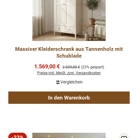
Massiver Kleiderschrank aus Tannenholz mit
Schublade
Verkaufspreis:
1.569,00 €
Regulärer Preis:
2.039,00 €
(23% gespart)
Preise inkl. MwSt. zzgl. Versandkosten
Vergleichen
In den Warenkorb
-23%