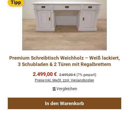
Tipp
Premium Schreibtisch Weichholz – Weiß lackiert,
3 Schubladen & 2 Türen mit Regalbrettern
Verkaufspreis:
2.499,00 €
Regulärer Preis:
2.699,00 €
(7% gespart)
Preise inkl. MwSt. zzgl. Versandkosten
Vergleichen
In den Warenkorb