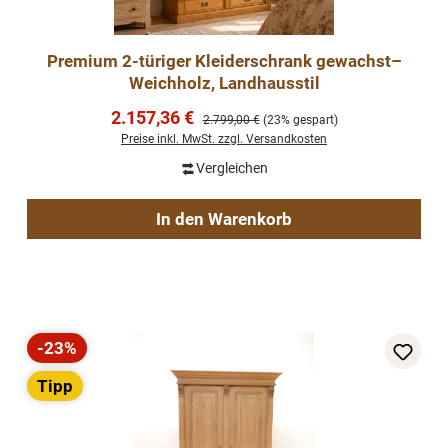
Premium 2-türiger Kleiderschrank gewachst–
Weichholz, Landhausstil
Verkaufspreis:
2.157,36 €
Regulärer Preis:
2.799,00 €
(23% gespart)
Preise inkl. MwSt. zzgl. Versandkosten
Vergleichen
In den Warenkorb
-23%
Rabatt
Tipp