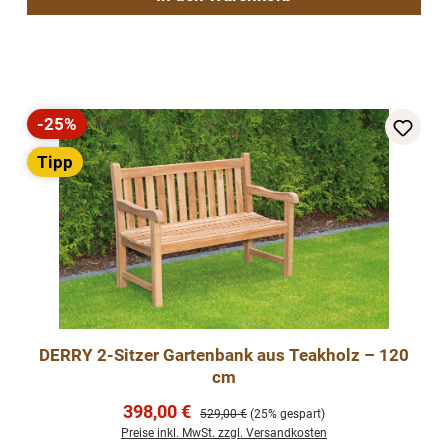
-25%
Rabatt
Tipp
DERRY 2-Sitzer Gartenbank aus Teakholz – 120
cm
Verkaufspreis:
398,00 €
Regulärer Preis:
529,00 €
(25% gespart)
Preise inkl. MwSt. zzgl. Versandkosten