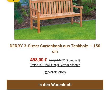
DERRY 3-Sitzer Gartenbank aus Teakholz – 150
cm
Verkaufspreis:
498,00 €
Regulärer Preis:
629,00 €
(21% gespart)
Preise inkl. MwSt. zzgl. Versandkosten
Vergleichen
In den Warenkorb