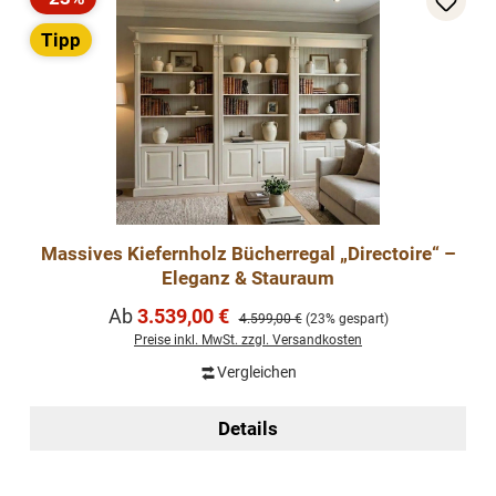
Rabatt
Tipp
Massives Kiefernholz Bücherregal „Directoire“ –
Eleganz & Stauraum
Verkaufspreis:
Ab
3.539,00 €
Regulärer Preis:
4.599,00 €
(23% gespart)
Preise inkl. MwSt. zzgl. Versandkosten
Vergleichen
Details