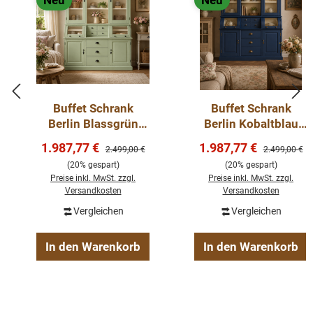
Neu
Neu
Buffet Schrank
Buffet Schrank
Berlin Blassgrün
Berlin Kobaltblau
150 cm im
150 cm im
Verkaufspreis:
Verkaufspreis:
1.987,77 €
1.987,77 €
Regulärer Preis:
Regulärer Pre
2.499,00 €
2.499,00 €
Landhausstil Kopie
Landhausstil
(20% gespart)
(20% gespart)
Preise inkl. MwSt. zzgl.
Preise inkl. MwSt. zzgl.
Versandkosten
Versandkosten
Vergleichen
Vergleichen
In den Warenkorb
In den Warenkorb