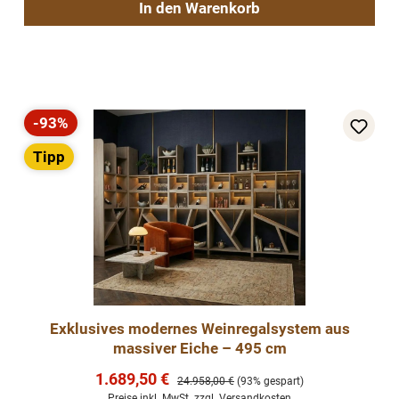
In den Warenkorb
-93%
Rabatt
Tipp
Exklusives modernes Weinregalsystem aus
massiver Eiche – 495 cm
Verkaufspreis:
1.689,50 €
Regulärer Preis:
24.958,00 €
(93% gespart)
Preise inkl. MwSt. zzgl. Versandkosten