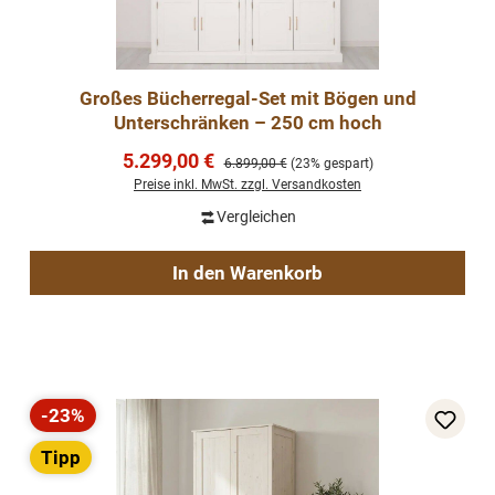
Großes Bücherregal-Set mit Bögen und
Unterschränken – 250 cm hoch
Verkaufspreis:
5.299,00 €
Regulärer Preis:
6.899,00 €
(23% gespart)
Preise inkl. MwSt. zzgl. Versandkosten
Vergleichen
In den Warenkorb
-23%
Rabatt
Tipp