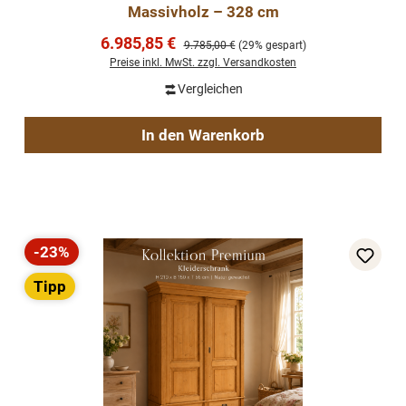
Massivholz – 328 cm
Verkaufspreis:
6.985,85 €
Regulärer Preis:
9.785,00 €
(29% gespart)
Preise inkl. MwSt. zzgl. Versandkosten
Vergleichen
In den Warenkorb
-23%
Rabatt
Tipp