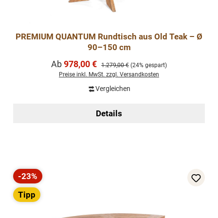
PREMIUM QUANTUM Rundtisch aus Old Teak – Ø
90–150 cm
Verkaufspreis:
Ab
978,00 €
Regulärer Preis:
1.279,00 €
(24% gespart)
Preise inkl. MwSt. zzgl. Versandkosten
Vergleichen
Details
-23%
Rabatt
Tipp