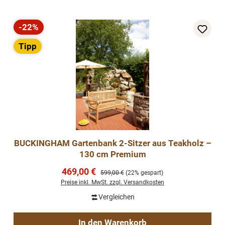
-22%
Rabatt
Tipp
BUCKINGHAM Gartenbank 2-Sitzer aus Teakholz –
130 cm Premium
Verkaufspreis:
469,00 €
Regulärer Preis:
599,00 €
(22% gespart)
Preise inkl. MwSt. zzgl. Versandkosten
Vergleichen
In den Warenkorb