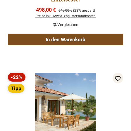
Verkaufspreis:
498,00 €
Regulärer Preis:
649,00 €
(23% gespart)
Preise inkl. MwSt. zzgl. Versandkosten
Vergleichen
In den Warenkorb
-22%
Rabatt
Tipp