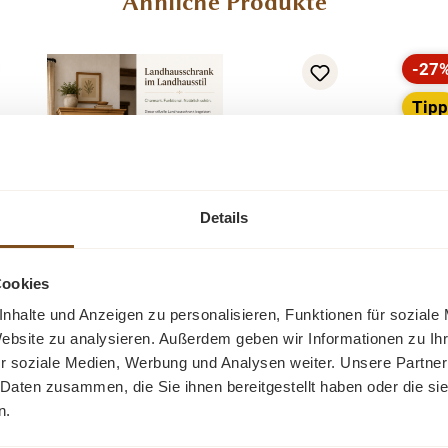
Ähnliche Produkte
-27
Raba
Tip
Details
Cookies
Jugendstil Weichholz Schrank
G
nhalte und Anzeigen zu personalisieren, Funktionen für soziale
Website zu analysieren. Außerdem geben wir Informationen zu I
r Jugendstil Schrank aus Weichholz. Ideal für
Ei
r soziale Medien, Werbung und Analysen weiter. Unsere Partner
Kinderzimmer oder die Diele geeignet. Mit
Alth
 Daten zusammen, die Sie ihnen bereitgestellt haben oder die s
ausbau. Der Schrank ist sehr praktisch und
Schub
n.
 viel Stauraum an. Der Schrank ist in unserer
der D
Verkaufspreis:
989,00 €
Regulärer Preis:
1.099,00 €
(10% gespart)