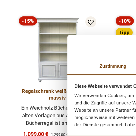
-15%
-10%
Rabatt
Rabatt
Tipp
Zustimmung
Diese Webseite verwendet 
Regalschrank weiß Weichholz
Wir verwenden Cookies, um I
massiv
und die Zugriffe auf unsere 
Ein Weichholz Bücherregal nach
Ein alte
Website an unsere Partner fü
alten Vorlagen aus Altholz. Das
das 
möglicherweise mit weiteren
Bücherregal ist shabby chic
Innen
der Dienste gesammelt habe
weiß. Das Bücherregal wurde
bietet
Verkaufspreis:
1.099,00 €
Regulärer Preis:
1.299,00 €
(15% gespart)