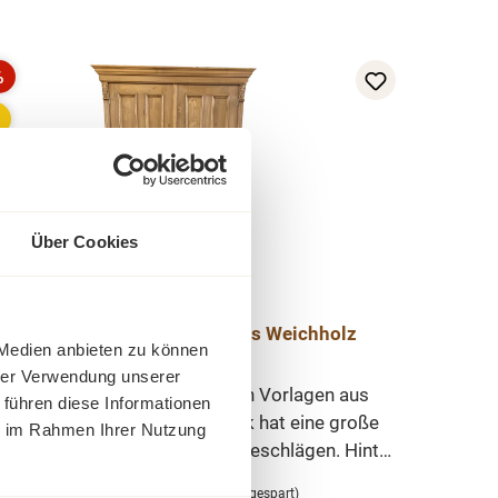
%
tt
p
Über Cookies
ründerzeit Kleiderschrank aus Weichholz
 Medien anbieten zu können
hrer Verwendung unserer
n Weichholz Schrank nach alten Vorlagen aus
 führen diese Informationen
olz gebaut. Der Kleiderschrank hat eine große
ie im Rahmen Ihrer Nutzung
lade und 2 Türen mit Messigbeschlägen. Hinter
oppeltüre befindet sich 1 durchgehender Boden
Verkaufspreis:
1.099,00 €
Regulärer Preis:
1.499,00 €
(27% gespart)