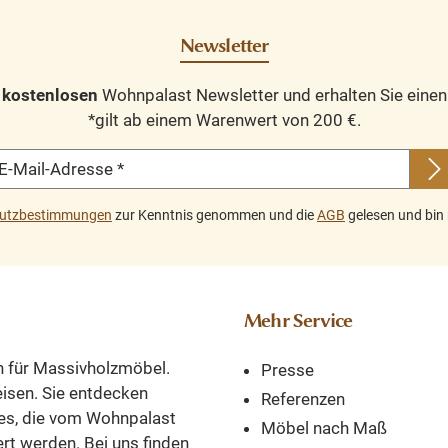
eiht
ermöglicht gleichzeitig
sind voll Mass
ne
die ansprechende
Schmuckstüc
Newsletter
he
Präsentation Ihrer
ihren Wohnbereic
n zu
Lieblingsstücke. Das
Bank ist 
n
kostenlosen
Wohnpalast Newsletter und erhalten Sie eine
at.
Design dieses
verschied
*gilt ab einem Warenwert von 200 €.
des
Möbelstücks strahlt
Varianten
 die
zeitlose Eleganz aus
Abmessun
E-Mail-Adresse
*
üße
und passt sich nahtlos
lieferbar.
ie
in verschiedene
Abmessunge
utzbestimmungen
zur Kenntnis genommen und die
AGB
gelesen und bin 
Einrichtungsstile
Höhe: 94 cm. 
te
ein. Der Korpus des
150 cm. Tiefe
m
Produkts besteht zu
Sitzhöhe: 
er
100 % aus massivem
Mehr Service
ine
Kiefernholz und die
Oberseite aus 100 %
n für Massivholzmöbel.
Presse
bile
massivem Eichenholz.
reisen. Sie entdecken
Referenzen
Es ist das perfekte
es, die vom Wohnpalast
Möbel nach Maß
Highlight für
ert werden. Bei uns finden