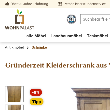
Über 20 Jahre Erfahrung
Persönlicher Kundenservice
springen
Zur Hauptnavigation springen
alle Möbel
Landhausmöbel
Teakmöbel
Antikmöbel
Schränke
Gründerzeit Kleiderschrank aus
Bildergalerie überspringen
-8%
Rabatt
Tipp