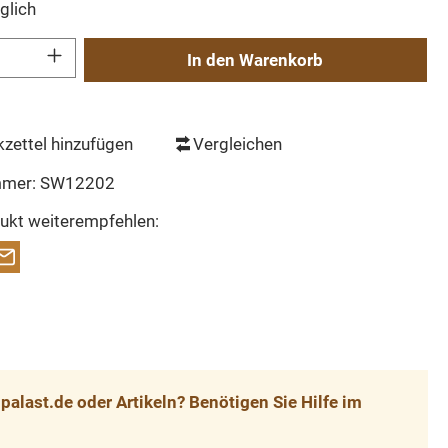
glich
Gib den gewünschten Wert ein oder benutze die Schaltflächen um die Anzahl zu erh
In den Warenkorb
zettel hinzufügen
Vergleichen
mmer:
SW12202
ukt weiterempfehlen:
alast.de oder Artikeln? Benötigen Sie Hilfe im