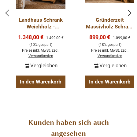
Die Abmessungen: Höhe: 175 cm, Breite: 102 cm,
Landhaus Schrank
Gründerzeit
Tiefe: 52 cm.
Weichholz -
Massivholz Schrank
Dielenschrank
im Landhausstil-
Verkaufspreis:
Verkaufspreis:
1.348,00 €
899,00 €
Regulärer Preis:
Regulärer Preis
1.499,00 €
1.099,00 €
Massivholz
Mehrzweckschrank
Beschreibung
(10% gespart)
(18% gespart)
Preise inkl. MwSt. zzgl.
Preise inkl. MwSt. zzgl.
Versandkosten
Versandkosten
Weichholz Schrank
Vergleichen
Vergleichen
Naturwachs
nicht zerlegbar
In den Warenkorb
In den Warenkorb
Produktgalerie überspringen
Kunden haben sich auch
angesehen