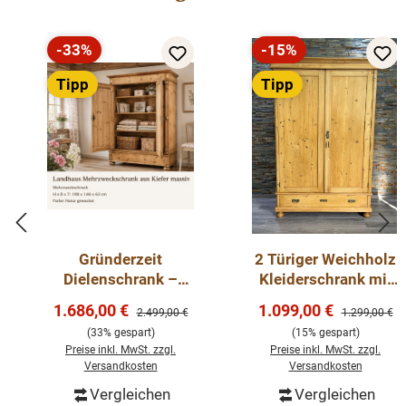
-33%
-15%
Rabatt
Rabatt
Tipp
Tipp
Gründerzeit
2 Türiger Weichholz
Dielenschrank –
Kleiderschrank mit
Antik -
Innenausbau -
Verkaufspreis:
Verkaufspreis:
1.686,00 €
1.099,00 €
Regulärer Preis:
Regulärer Pre
2.499,00 €
1.299,00 €
aufgearbeitet-
zerlegbar
(33% gespart)
(15% gespart)
Mehrzweckschrank
Preise inkl. MwSt. zzgl.
Preise inkl. MwSt. zzgl.
Versandkosten
Versandkosten
Vergleichen
Vergleichen