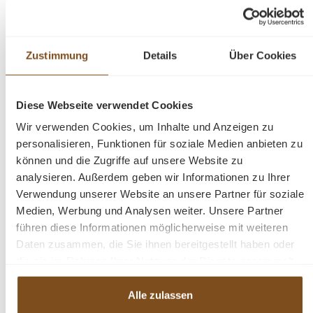
Zustand. Bitte beachten Sie, dass es sich um ein antikes
Möbelstück handelt. Der Schrank wurde von
traditionellen Handwerkern handgefertigt. Die
vorhandenen Gebrauchspuren haben einen antiken
Zustimmung
Details
Über Cookies
Charakter und sind bewusst gewollt. Ein Schrank der Sie
ein Leben lang begleiten wird!
Diese Webseite verwendet Cookies
Die Abmessungen: Höhe: 175 cm, Breite: 102 cm,
Wir verwenden Cookies, um Inhalte und Anzeigen zu
Tiefe: 52 cm.
personalisieren, Funktionen für soziale Medien anbieten zu
können und die Zugriffe auf unsere Website zu
analysieren. Außerdem geben wir Informationen zu Ihrer
Beschreibung
Verwendung unserer Website an unsere Partner für soziale
Medien, Werbung und Analysen weiter. Unsere Partner
Weichholz Schrank
führen diese Informationen möglicherweise mit weiteren
Naturwachs
Daten zusammen, die Sie ihnen bereitgestellt haben oder
nicht zerlegbar
die sie im Rahmen Ihrer Nutzung der Dienste gesammelt
haben.
Alle zulassen