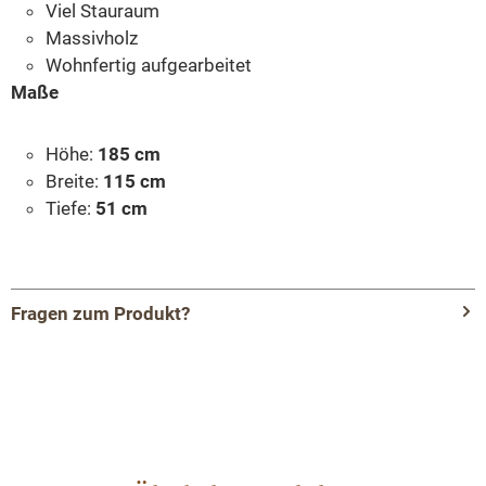
Viel Stauraum
Massivholz
Wohnfertig aufgearbeitet
Maße
Höhe:
185 cm
Breite:
115 cm
Tiefe:
51 cm
Fragen zum Produkt?
Menü schließen
Produktinformationen "Landhaus Schrank
Weichholz - Dielenschrank Massivholz"