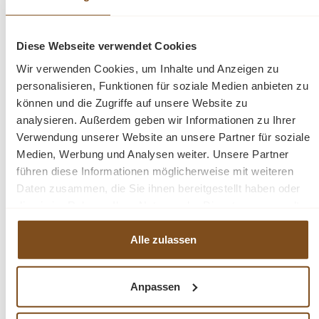
Zustand
.
Für die Oberflächenbehandlung verwenden wir
Diese Webseite verwendet Cookies
ausschließlich hochwertiges
natürliches Bienenwachs
,
Wir verwenden Cookies, um Inhalte und Anzeigen zu
das die natürliche Holzstruktur hervorhebt und das
personalisieren, Funktionen für soziale Medien anbieten zu
Massivholz dauerhaft schützt.
können und die Zugriffe auf unsere Website zu
analysieren. Außerdem geben wir Informationen zu Ihrer
Verwendung unserer Website an unsere Partner für soziale
Die bewusst erhaltenen Gebrauchsspuren verleihen
Medien, Werbung und Analysen weiter. Unsere Partner
jedem Möbelstück seinen authentischen antiken
führen diese Informationen möglicherweise mit weiteren
Charakter und machen jeden Schrank zu einem echten
Daten zusammen, die Sie ihnen bereitgestellt haben oder
Unikat.
die sie im Rahmen Ihrer Nutzung der Dienste gesammelt
haben.
Alle zulassen
Individuell nach Ihren Wünschen
Dieser Massivholzschrank ist
auf Anfrage in nahezu
Anpassen
allen Farbtönen erhältlich
. So lässt er sich perfekt auf
Ihre Einrichtung abstimmen.