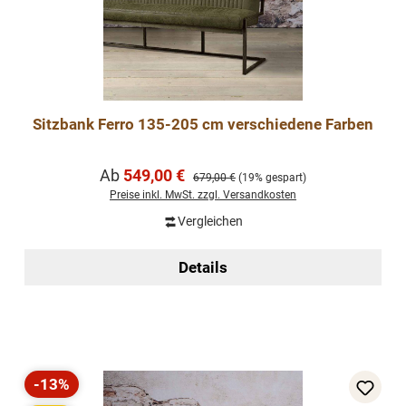
Sitzbank Ferro 135-205 cm verschiedene Farben
Verkaufspreis:
Ab
549,00 €
Regulärer Preis:
679,00 €
(19% gespart)
Preise inkl. MwSt. zzgl. Versandkosten
Vergleichen
Details
-13%
Rabatt