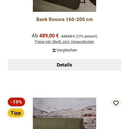
Bank Rosora 160-200 cm
Verkaufspreis:
Ab
489,00 €
Regulärer Preis:
635,00 €
(23% gespart)
Preise inkl. MwSt. zzgl. Versandkosten
Vergleichen
Details
-19%
Rabatt
Tipp