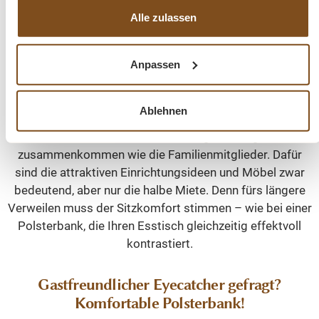
Alle zulassen
Polsterbänke für Ihr Esszimmer mit
Anpassen
magischer Anziehungskraft
Trendiges City-Loft oder gediegenes Landhaus – es geht
Ablehnen
nichts über einen charmanten Treffpunkt für die
Mahlzeiten, an dem die Gäste genauso gern
zusammenkommen wie die Familienmitglieder. Dafür
sind die attraktiven Einrichtungsideen und Möbel zwar
bedeutend, aber nur die halbe Miete. Denn fürs längere
Verweilen muss der Sitzkomfort stimmen – wie bei einer
Polsterbank, die Ihren Esstisch gleichzeitig effektvoll
kontrastiert.
Gastfreundlicher Eyecatcher gefragt?
Komfortable Polsterbank!