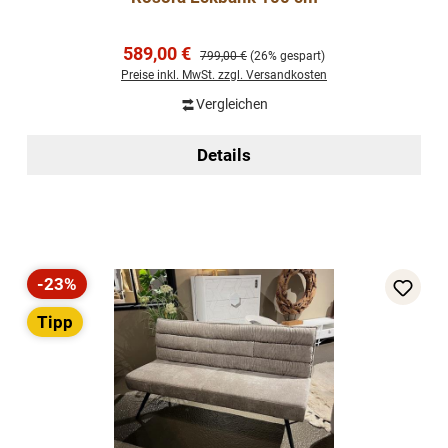
Verkaufspreis:
589,00 €
Regulärer Preis:
799,00 €
(26% gespart)
Preise inkl. MwSt. zzgl. Versandkosten
Vergleichen
Details
-23%
Rabatt
Tipp