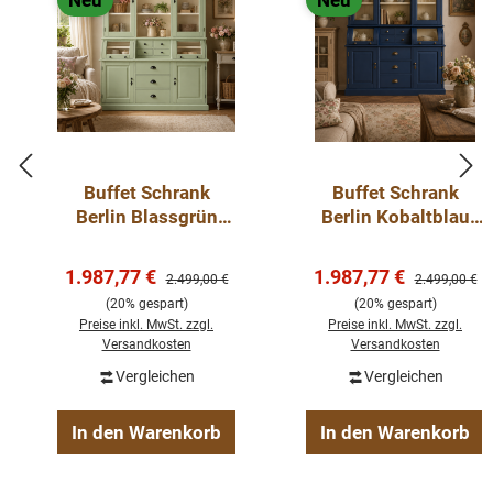
Neu
Neu
Buffet Schrank
Buffet Schrank
Berlin Blassgrün
Berlin Kobaltblau
150 cm im
150 cm im
Landhausstil Kopie
Landhausstil
Verkaufspreis:
Verkaufspreis:
1.987,77 €
1.987,77 €
Regulärer Preis:
Regulärer Pre
2.499,00 €
2.499,00 €
(20% gespart)
(20% gespart)
Preise inkl. MwSt. zzgl.
Preise inkl. MwSt. zzgl.
Versandkosten
Versandkosten
Vergleichen
Vergleichen
In den Warenkorb
In den Warenkorb