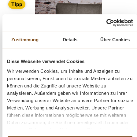
Tipp
Zustimmung
Details
Über Cookies
Diese Webseite verwendet Cookies
Sitzbank Belmonte 155-185 cm verschiedene
Farben
Wir verwenden Cookies, um Inhalte und Anzeigen zu
personalisieren, Funktionen für soziale Medien anbieten zu
Verkaufspreis:
Ab
609,00 €
Regulärer Preis:
679,00 €
(10% gespart)
können und die Zugriffe auf unsere Website zu
Preise inkl. MwSt. zzgl. Versandkosten
analysieren. Außerdem geben wir Informationen zu Ihrer
Vergleichen
Verwendung unserer Website an unsere Partner für soziale
Medien, Werbung und Analysen weiter. Unsere Partner
Details
führen diese Informationen möglicherweise mit weiteren
Daten zusammen, die Sie ihnen bereitgestellt haben oder
die sie im Rahmen Ihrer Nutzung der Dienste gesammelt
haben.