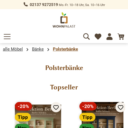
02137 9272519
Mo.-Fr. 10–18 Uhr, Sa. 10–16 Uhr
alt springen
alle Möbel
Bänke
Polsterbänke
Polsterbänke
Produktgalerie überspringen
Topseller
-20%
-20%
Rabatt
Rabatt
Tipp
Tipp