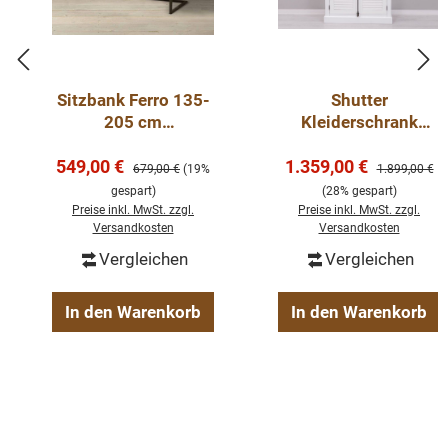
Sitzbank Ferro 135-
Shutter
205 cm
Kleiderschrank
verschiedene Farben
Massivholz Kiefer –
Verkaufspreis:
Verkaufspreis:
549,00 €
1.359,00 €
2 Lamellentüren,
Regulärer Preis:
Regulärer Pre
679,00 €
(19%
1.899,00 €
109x210x40 cm
gespart)
(28% gespart)
Preise inkl. MwSt. zzgl.
Preise inkl. MwSt. zzgl.
Versandkosten
Versandkosten
Vergleichen
Vergleichen
In den Warenkorb
In den Warenkorb