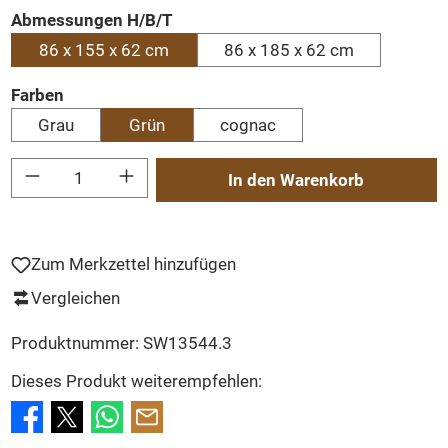
auswählen
Abmessungen H/B/T
86 x 155 x 62 cm
86 x 185 x 62 cm
auswählen
Farben
Grau
Grün
cognac
Produkt Anzahl: Gib den gewünschten Wert ein oder benutze die Schaltflächen um
In den Warenkorb
Zum Merkzettel hinzufügen
Vergleichen
Produktnummer:
SW13544.3
Dieses Produkt weiterempfehlen: