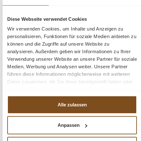
Maaße (H/B/T): 86 x 155 x 62 cm / 86 x 185 x 62 cm
Gewicht 31,5 KG
Diese Webseite verwendet Cookies
verschiedene Farben
Sitztiefe 42 cm
Wir verwenden Cookies, um Inhalte und Anzeigen zu
Sitzhöhe 48 cm
personalisieren, Funktionen für soziale Medien anbieten zu
montiert
können und die Zugriffe auf unsere Website zu
Die Industrie Kollektion von WOHNPALAST besteht aus
analysieren. Außerdem geben wir Informationen zu Ihrer
robustem, funktionalen Möbeln mit starkem und
Verwendung unserer Website an unsere Partner für soziale
selbstbewusstem Charakter. Industrial steht für cooles und
Medien, Werbung und Analysen weiter. Unsere Partner
robustes Design, manchmal mit echtem Vintage-Look. Der
führen diese Informationen möglicherweise mit weiteren
Trick liegt in der richtigen Kombination und der Qualität der
Daten zusammen, die Sie ihnen bereitgestellt haben oder
verwendeten Materialien.
die sie im Rahmen Ihrer Nutzung der Dienste gesammelt
haben.
Alle zulassen
Fragen zum Produkt?
Menü schließen
Anpassen
Produktinformationen "Sitzbank Belmonte