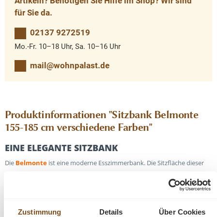
Artikeln? Benötigen Sie Hilfe im Shop? Wir sind
für Sie da.
02137 9272519
Mo.-Fr. 10–18 Uhr, Sa. 10–16 Uhr
mail@wohnpalast.de
Produktinformationen "Sitzbank Belmonte
155-185 cm verschiedene Farben"
EINE ELEGANTE SITZBANK
Die
Belmonte
ist eine moderne Esszimmerbank. Die Sitzfläche dieser
Bank besteht aus Stoff, das Untergestell aus Metall. Dadurch passt diese
Bank gut in jedes moderne Interieur. Die Belmonte Bank kann in
verschiedenen Abmessungen und Farben geliefert werden.
Zustimmung
Details
Über Cookies