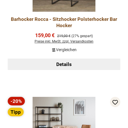
Barhocker Rocca - Sitzhocker Polsterhocker Bar
Hocker
Verkaufspreis:
159,00 €
Regulärer Preis:
219,00 €
(27% gespart)
Preise inkl. MwSt. zzgl. Versandkosten
Vergleichen
Details
-20%
Rabatt
Tipp