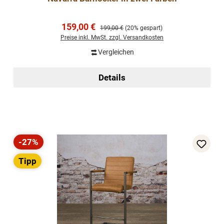
Verkaufspreis:
159,00 €
Regulärer Preis:
199,00 €
(20% gespart)
Preise inkl. MwSt. zzgl. Versandkosten
Vergleichen
Details
-27%
Rabatt
Tipp