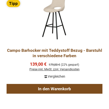
Tipp
Campo Barhocker mit Teddystoff Bezug - Barstuhl
in verschiedene Farben
Verkaufspreis:
139,00 €
Regulärer Preis:
179,00 €
(22% gespart)
Preise inkl. MwSt. zzgl. Versandkosten
Vergleichen
In den Warenkorb