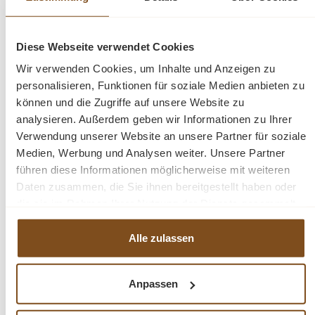
Diese Webseite verwendet Cookies
Wir verwenden Cookies, um Inhalte und Anzeigen zu
-20%
personalisieren, Funktionen für soziale Medien anbieten zu
Rabatt
können und die Zugriffe auf unsere Website zu
analysieren. Außerdem geben wir Informationen zu Ihrer
Verwendung unserer Website an unsere Partner für soziale
Medien, Werbung und Analysen weiter. Unsere Partner
führen diese Informationen möglicherweise mit weiteren
Daten zusammen, die Sie ihnen bereitgestellt haben oder
die sie im Rahmen Ihrer Nutzung der Dienste gesammelt
haben.
Alle zulassen
Barhocker Mariotto kreuz aus massivem Teakholz
Verkaufspreis:
199,00 €
Anpassen
Regulärer Preis:
249,00 €
(20% gespart)
Preise inkl. MwSt. zzgl. Versandkosten