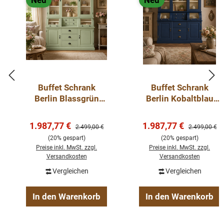
Neu
Neu
Buffet Schrank
Buffet Schrank
Berlin Blassgrün
Berlin Kobaltblau
150 cm im
150 cm im
Landhausstil Kopie
Landhausstil
Verkaufspreis:
Verkaufspreis:
1.987,77 €
1.987,77 €
Regulärer Preis:
Regulärer Pre
2.499,00 €
2.499,00 €
(20% gespart)
(20% gespart)
Preise inkl. MwSt. zzgl.
Preise inkl. MwSt. zzgl.
Versandkosten
Versandkosten
Vergleichen
Vergleichen
In den Warenkorb
In den Warenkorb