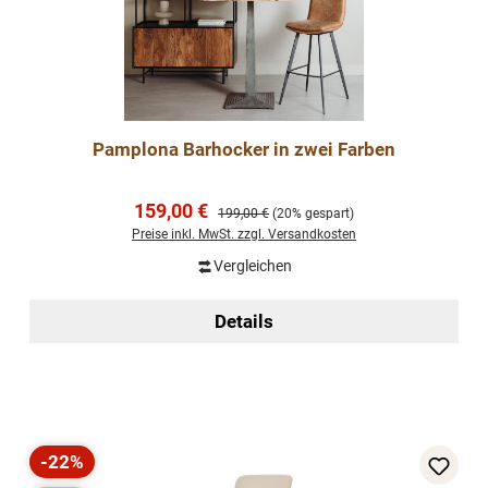
Pamplona Barhocker in zwei Farben
Verkaufspreis:
159,00 €
Regulärer Preis:
199,00 €
(20% gespart)
Preise inkl. MwSt. zzgl. Versandkosten
Vergleichen
Details
-22%
Rabatt