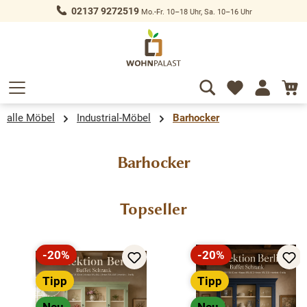
02137 9272519
Mo.-Fr. 10–18 Uhr, Sa. 10–16 Uhr
alt springen
alle Möbel
Industrial-Möbel
Barhocker
Barhocker
Produktgalerie überspringen
Topseller
-20%
-20%
Rabatt
Rabatt
Tipp
Tipp