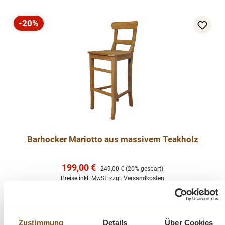
-20%
Rabatt
Barhocker Mariotto aus massivem Teakholz
Verkaufspreis:
199,00 €
Regulärer Preis:
249,00 €
(20% gespart)
Preise inkl. MwSt. zzgl. Versandkosten
Vergleichen
In den Warenkorb
Zustimmung
Details
Über Cookies