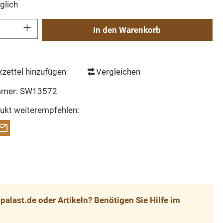
glich
Gib den gewünschten Wert ein oder benutze die Schaltflächen um die Anzahl zu erh
In den Warenkorb
zettel hinzufügen
Vergleichen
mmer:
SW13572
ukt weiterempfehlen:
alast.de oder Artikeln? Benötigen Sie Hilfe im