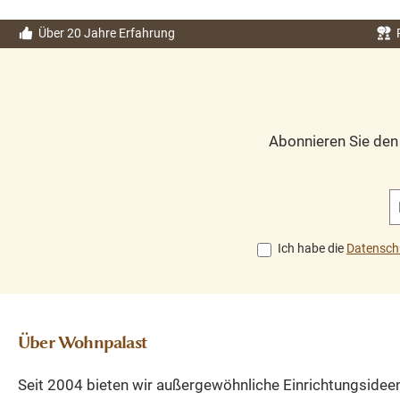
erfreuen. Abmessungen H/B/T:
ve
verschiedene Maße erhältlich
Über 20 Jahre Erfahrung
Tea
Teakholz jedes Möbelstück ein
Unik
Unikat recyceltes Teakholz mit 3
Sch
Schubläden und 2 Schiebetüren
Abonnieren Sie de
Ich habe die
Datensch
Über Wohnpalast
Seit 2004 bieten wir außergewöhnliche Einrichtungsidee