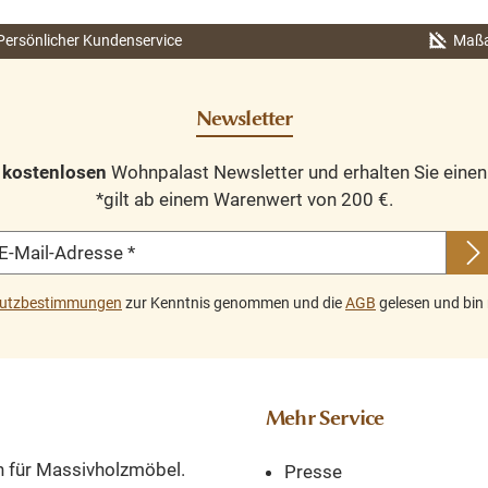
74 x 23 x 23 cm
rschiedene Maße erhältlich
Gestell Messinggest
Persönlicher Kundenservice
Maßa
kholz jedes Möbelstück ein
Marmorplatten
at recyceltes Teakholz mit 3
zeitloses Design
ubläden und 2 Schiebetüren
Newsletter
n
kostenlosen
Wohnpalast Newsletter und erhalten Sie eine
*gilt ab einem Warenwert von 200 €.
E-Mail-Adresse
*
utzbestimmungen
zur Kenntnis genommen und die
AGB
gelesen und bin 
Mehr Service
n für Massivholzmöbel.
Presse