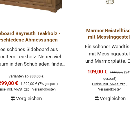
Metall Holz: Teak
Marmor Beistelltis
eboard Bayreuth Teakholz -
mit Messinggestel
rschiedene Abmessungen
Ein schöner Wandtis
nes schönes Sideboard aus
mit Messinggestel
celtem Teakholz. Neben viel
und Marmorplatte. E
aum in den Schubladen, finden
echter Hingucker i
Verkaufspreis:
oße Facher mit Einlegeböden,
109,00 €
Regulärer Pre
144,00 €
(2
Ihrem Wohnzimmer
Varianten ab
899,00 €
durch Schiebetüren getrennt
gespart)
rkaufspreis:
Auch gut verwendb
299,00 €
Regulärer Preis:
1.399,00 €
(7% gespart)
Preise inkl. MwSt. zzgl.
den. Jede Kommmode wurde
als Nachttisch in Ih
eise inkl. MwSt. zzgl. Versandkosten
Versandkosten
viduell hergestellt und ist ein
Schlafzimmer, als
Vergleichen
Vergleichen
t. Unser Möbelstücke werden
In den Warenkorb
In den Warenko
Bestelltisch zu Ihre
t nur Ihr Eigenheim in neuem
Couch oder als
erstrahlen lassen, sondern Sie
Loungetisch.
 ihre Langlebigkeit auf Dauer
Abmessungen(H/B/T
reuen. Abmessungen H/B/T: