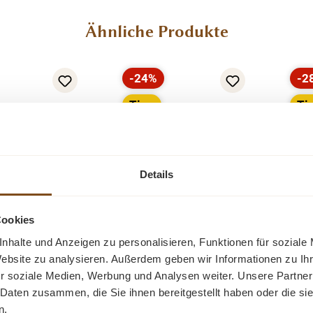
Ähnliche Produkte
-24%
-2
Rabatt
Ra
Tipp
Ti
Details
Cookies
Marmor Beistelltisch
nhalte und Anzeigen zu personalisieren, Funktionen für soziale
Set 55cm Teak
mit Messinggestell
Website zu analysieren. Außerdem geben wir Informationen zu I
z
r soziale Medien, Werbung und Analysen weiter. Unsere Partner
Ein schöner Wandtisch
ch Set ist 55
Des
 Daten zusammen, die Sie ihnen bereitgestellt haben oder die s
mit Messinggestell
 modernes und
Ke
n.
und Marmorplatte. Ein