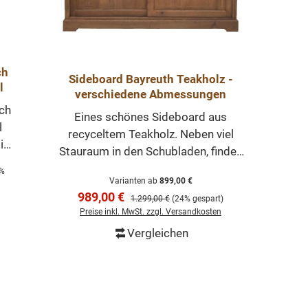
ch
Sideboard Bayreuth Teakholz -
l
verschiedene Abmessungen
ch
Eines schönes Sideboard aus
l
recyceltem Teakholz. Neben viel
in
Stauraum in den Schubladen, finden
n
2 große Facher mit Einlegeböden,
is:
4%
.
Varianten ab
899,00 €
die durch Schiebetüren getrennt
Verkaufspreis:
ar
989,00 €
Regulärer Preis:
1.299,00 €
(24% gespart)
werden. Jede Kommmode wurde
rem
Preise inkl. MwSt. zzgl. Versandkosten
individuell hergestellt und ist ein
Vergleichen
Unikat. Unser Möbelstücke werden
rb
In den Warenkorb
r
nicht nur Ihr Eigenheim in neuem
Glanz erstrahlen lassen, sondern Sie
durch ihre Langlebigkeit auf Dauer
):
erfreuen. Abmessungen H/B/T: