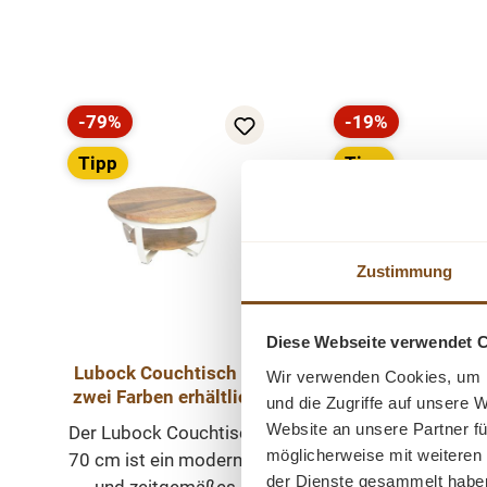
Produktgalerie überspringen
-79%
-19%
Rabatt
Rabatt
Tipp
Tipp
Zustimmung
Diese Webseite verwendet 
Lubock Couchtisch in
Wir verwenden Cookies, um I
Turi Couchtisch 
zwei Farben erhältlich
und die Zugriffe auf unsere 
Hol
Mangholz 70 cm
Website an unsere Partner fü
Der Lubock Couchtisch
Beistelltisch
Das Turi Couchtis
möglicherweise mit weiteren
70 cm ist ein modernes
cm hoch und ein
der Dienste gesammelt habe
und zeitgemäßes