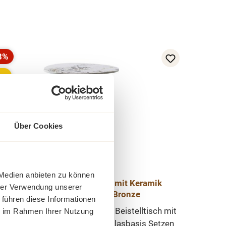
8%
batt
pp
Über Cookies
 Medien anbieten zu können
Castello runder Beistelltisch mit Keramik
hrer Verwendung unserer
Multicolor Tischplatte Bronze
 führen diese Informationen
ign trifft Eleganz – Der runder Beistelltisch mit
ie im Rahmen Ihrer Nutzung
ramikplatte und Bronze-Fiberglasbasis Setzen