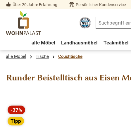
Über 20 Jahre Erfahrung
Persönlicher Kundenservice
springen
Zur Hauptnavigation springen
alle Möbel
Landhausmöbel
Teakmöbel
alle Möbel
Tische
Couchtische
Runder Beistelltisch aus Eisen M
Bildergalerie überspringen
-37%
Rabatt
Tipp