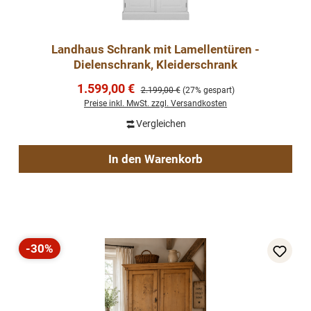
Landhaus Schrank mit Lamellentüren -
Dielenschrank, Kleiderschrank
Verkaufspreis:
1.599,00 €
Regulärer Preis:
2.199,00 €
(27% gespart)
Preise inkl. MwSt. zzgl. Versandkosten
Vergleichen
In den Warenkorb
-30%
Rabatt