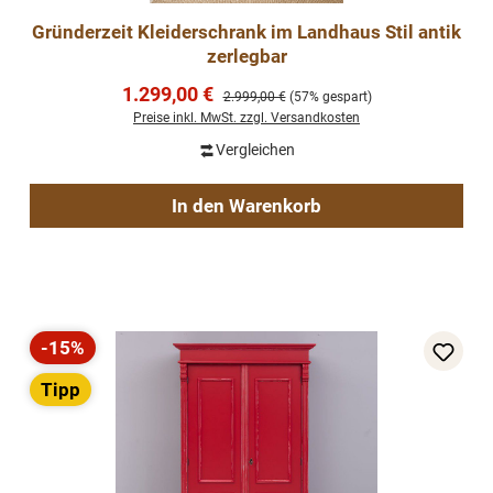
Gründerzeit Kleiderschrank im Landhaus Stil antik
zerlegbar
Verkaufspreis:
1.299,00 €
Regulärer Preis:
2.999,00 €
(57% gespart)
Preise inkl. MwSt. zzgl. Versandkosten
Vergleichen
In den Warenkorb
-15%
Rabatt
Tipp