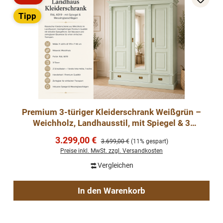
Rabatt
Tipp
Premium 3-türiger Kleiderschrank Weißgrün –
Weichholz, Landhausstil, mit Spiegel & 3
Schubladen
Verkaufspreis:
3.299,00 €
Regulärer Preis:
3.699,00 €
(11% gespart)
Preise inkl. MwSt. zzgl. Versandkosten
Vergleichen
In den Warenkorb