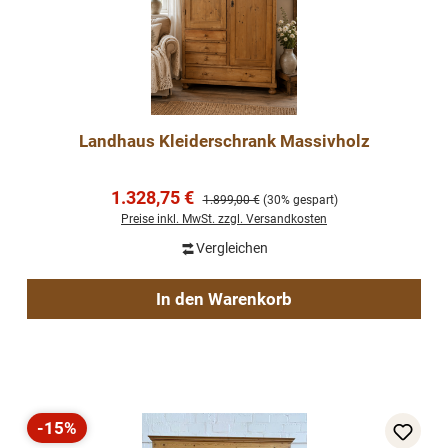
Landhaus Kleiderschrank Massivholz
Verkaufspreis:
1.328,75 €
Regulärer Preis:
1.899,00 €
(30% gespart)
Preise inkl. MwSt. zzgl. Versandkosten
Vergleichen
In den Warenkorb
-15%
Rabatt