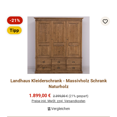
-21%
Rabatt
Tipp
Landhaus Kleiderschrank - Massivholz Schrank
Naturholz
Verkaufspreis:
1.899,00 €
Regulärer Preis:
2.399,00 €
(21% gespart)
Preise inkl. MwSt. zzgl. Versandkosten
Vergleichen