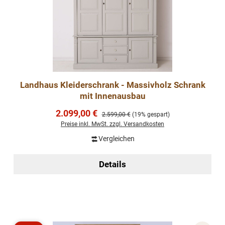
Landhaus Kleiderschrank - Massivholz Schrank
mit Innenausbau
Verkaufspreis:
2.099,00 €
Regulärer Preis:
2.599,00 €
(19% gespart)
Preise inkl. MwSt. zzgl. Versandkosten
Vergleichen
Details