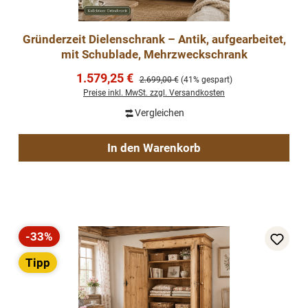
Gründerzeit Dielenschrank – Antik, aufgearbeitet,
mit Schublade, Mehrzweckschrank
Verkaufspreis:
1.579,25 €
Regulärer Preis:
2.699,00 €
(41% gespart)
Preise inkl. MwSt. zzgl. Versandkosten
Vergleichen
In den Warenkorb
-33%
Rabatt
Tipp