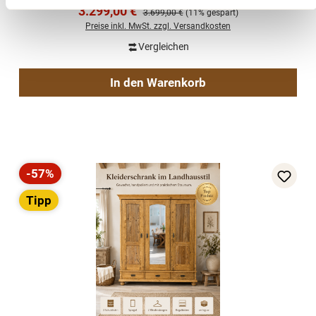
Schubladen
Verkaufspreis:
3.299,00 €
Regulärer Preis:
3.699,00 €
(11% gespart)
Preise inkl. MwSt. zzgl. Versandkosten
Vergleichen
In den Warenkorb
-57%
Rabatt
Tipp