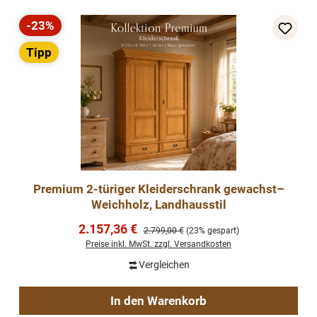
-23%
Rabatt
Tipp
Premium 2-türiger Kleiderschrank gewachst–
Weichholz, Landhausstil
Verkaufspreis:
2.157,36 €
Regulärer Preis:
2.799,00 €
(23% gespart)
Preise inkl. MwSt. zzgl. Versandkosten
Vergleichen
In den Warenkorb