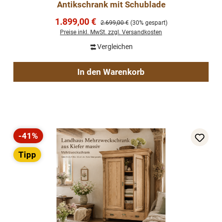
Antikschrank mit Schublade
Verkaufspreis:
1.899,00 €
Regulärer Preis:
2.699,00 €
(30% gespart)
Preise inkl. MwSt. zzgl. Versandkosten
Vergleichen
In den Warenkorb
-41%
Rabatt
Tipp