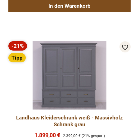
In den Warenkorb
-21%
Rabatt
Tipp
Landhaus Kleiderschrank weiß - Massivholz
Schrank grau
Verkaufspreis:
1.899,00 €
Regulärer Preis:
2.399,00 €
(21% gespart)