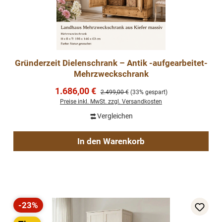
Gründerzeit Dielenschrank – Antik -aufgearbeitet-
Mehrzweckschrank
Verkaufspreis:
1.686,00 €
Regulärer Preis:
2.499,00 €
(33% gespart)
Preise inkl. MwSt. zzgl. Versandkosten
Vergleichen
In den Warenkorb
-23%
Rabatt