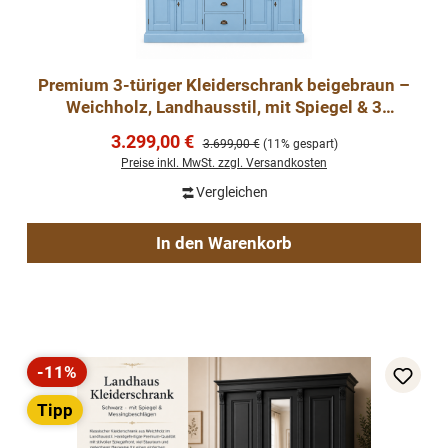
Premium 3-türiger Kleiderschrank beigebraun –
Weichholz, Landhausstil, mit Spiegel & 3
Schubladen
Verkaufspreis:
3.299,00 €
Regulärer Preis:
3.699,00 €
(11% gespart)
Preise inkl. MwSt. zzgl. Versandkosten
Vergleichen
In den Warenkorb
-11%
Rabatt
Tipp