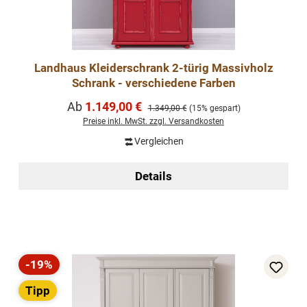
Landhaus Kleiderschrank 2-türig Massivholz
Schrank - verschiedene Farben
Verkaufspreis:
Ab
1.149,00 €
Regulärer Preis:
1.349,00 €
(15% gespart)
Preise inkl. MwSt. zzgl. Versandkosten
Vergleichen
Details
-19%
Rabatt
Tipp