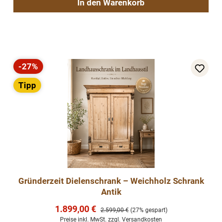
In den Warenkorb
-27%
Rabatt
Tipp
Gründerzeit Dielenschrank – Weichholz Schrank
Antik
Verkaufspreis:
1.899,00 €
Regulärer Preis:
2.599,00 €
(27% gespart)
Preise inkl. MwSt. zzgl. Versandkosten