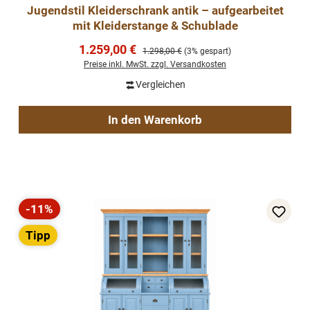
Jugendstil Kleiderschrank antik – aufgearbeitet
mit Kleiderstange & Schublade
Verkaufspreis:
1.259,00 €
Regulärer Preis:
1.298,00 €
(3% gespart)
Preise inkl. MwSt. zzgl. Versandkosten
Vergleichen
In den Warenkorb
-11%
Rabatt
Tipp