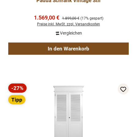
Padua Schrank Vintage Stil
Verkaufspreis:
1.569,00 €
Regulärer Preis:
1.899,00 €
(17% gespart)
Preise inkl. MwSt. zzgl. Versandkosten
Vergleichen
In den Warenkorb
-27%
Rabatt
Tipp