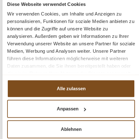
Diese Webseite verwendet Cookies
Wir verwenden Cookies, um Inhalte und Anzeigen zu
In den Warenkorb
personalisieren, Funktionen für soziale Medien anbieten zu
können und die Zugriffe auf unsere Website zu
analysieren. Außerdem geben wir Informationen zu Ihrer
Verwendung unserer Website an unsere Partner für soziale
Medien, Werbung und Analysen weiter. Unsere Partner
-11%
führen diese Informationen möglicherweise mit weiteren
Rabatt
Daten zusammen, die Sie ihnen bereitgestellt haben oder
Tipp
die sie im Rahmen Ihrer Nutzung der Dienste gesammelt
haben.
Alle zulassen
Anpassen
Premium 3-türiger Kleiderschrank Weiß –
Ablehnen
Weichholz, Landhausstil, mit Spiegel & 3