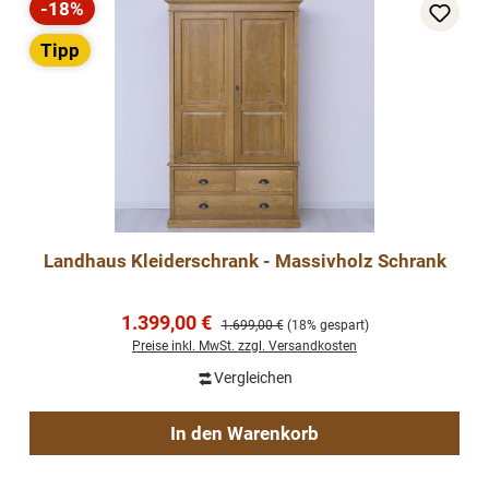
-18%
Rabatt
Tipp
Landhaus Kleiderschrank - Massivholz Schrank
Verkaufspreis:
1.399,00 €
Regulärer Preis:
1.699,00 €
(18% gespart)
Preise inkl. MwSt. zzgl. Versandkosten
Vergleichen
In den Warenkorb