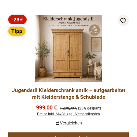
-23%
Rabatt
Tipp
Jugendstil Kleiderschrank antik – aufgearbeitet
mit Kleiderstange & Schublade
Verkaufspreis:
999,00 €
Regulärer Preis:
1.298,00 €
(23% gespart)
Preise inkl. MwSt. zzgl. Versandkosten
Vergleichen