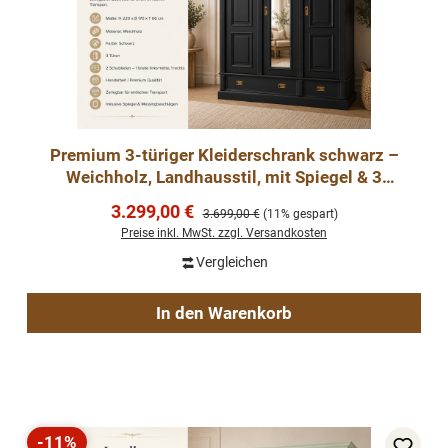
Premium 3-türiger Kleiderschrank schwarz –
Weichholz, Landhausstil, mit Spiegel & 3
Schubladen
Verkaufspreis:
3.299,00 €
Regulärer Preis:
3.699,00 €
(11% gespart)
Preise inkl. MwSt. zzgl. Versandkosten
Vergleichen
In den Warenkorb
-11%