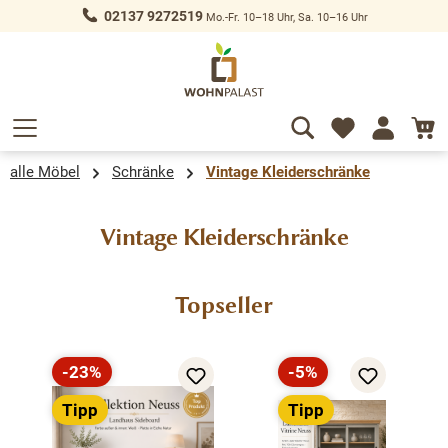
02137 9272519
Mo.-Fr. 10–18 Uhr, Sa. 10–16 Uhr
alt springen
alle Möbel
Schränke
Vintage Kleiderschränke
Vintage Kleiderschränke
Produktgalerie überspringen
Topseller
-23%
-5%
Rabatt
Rabatt
Tipp
Tipp