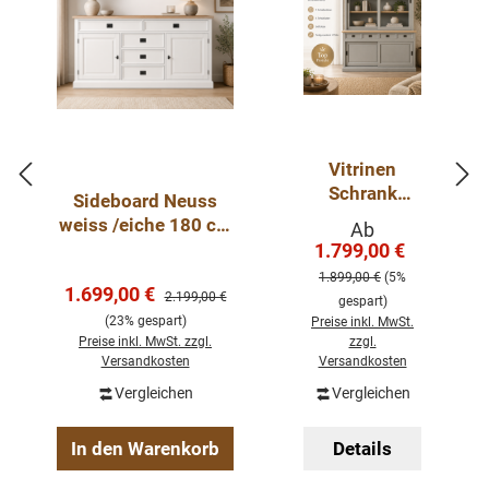
Vitrinen
Schrank
Sideboard Neuss
Neuss
weiss /eiche 180 cm
Verkaufspreis:
Ab
zementgrauei
mit Schiebetüren im
1.799,00 €
Regulärer Pre
che ab 120
Landhaus Stil
1.899,00 €
(5%
cm -
Verkaufspreis:
1.699,00 €
Regulärer Preis:
2.199,00 €
gespart)
Buffetschran
(23% gespart)
Preise inkl. MwSt.
k Größen &
Preise inkl. MwSt. zzgl.
zzgl.
Varianten
Versandkosten
Versandkosten
wählbar
Vergleichen
Vergleichen
In den Warenkorb
Details