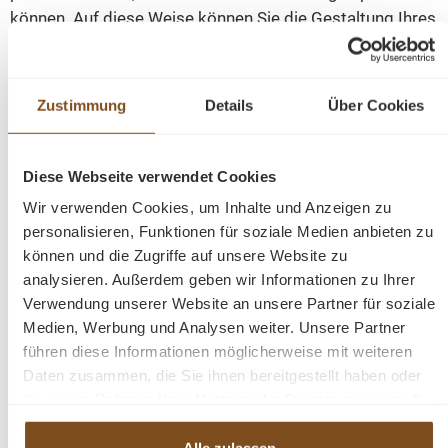
können. Auf diese Weise können Sie die Gestaltung Ihres
Innenraums ganz einfach ändern. Cambridge besteht
aus hochwertigen Materialien (Massivholz, Nosag- und
Taschenfedern Dacron und Kaltschaum) und ist im
Zustimmung
Details
Über Cookies
Adore-Stoff in 3 trendigen Farben auf Lager.
Schauen Sie sich auch das Derby-Modell an.
Diese Webseite verwendet Cookies
Wir verwenden Cookies, um Inhalte und Anzeigen zu
Möchten Sie lieber einen anderen Stoff oder eine andere
personalisieren, Funktionen für soziale Medien anbieten zu
können und die Zugriffe auf unsere Website zu
Farbe wählen? Gerne lassen wir dies für Sie anfertigen.
analysieren. Außerdem geben wir Informationen zu Ihrer
Verwendung unserer Website an unsere Partner für soziale
Abmessung:
Höhe 85 - Breite 235 - Tiefe Lounge 155
Medien, Werbung und Analysen weiter. Unsere Partner
cm
führen diese Informationen möglicherweise mit weiteren
Daten zusammen, die Sie ihnen bereitgestellt haben oder
Höhe 85 cm - Tiefe 90 cm - Sitztiefe 57 cm
die sie im Rahmen Ihrer Nutzung der Dienste gesammelt
haben.
Alle zulassen