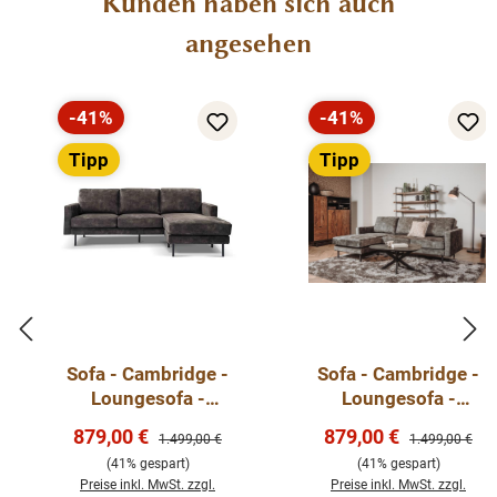
Kunden haben sich auch
angesehen
-41%
-41%
Rabatt
Rabatt
Tipp
Tipp
Sofa - Cambridge -
Sofa - Cambridge -
Loungesofa -
Loungesofa -
Ecksofa 235cm in
Ecksofa 235cm in
Verkaufspreis:
Verkaufspreis:
879,00 €
879,00 €
Regulärer Preis:
Regulärer Preis
1.499,00 €
1.499,00 €
verschiedenen
verschiedenen
(41% gespart)
(41% gespart)
Farben - sofort
Farben - sofort
Preise inkl. MwSt. zzgl.
Preise inkl. MwSt. zzgl.
lieferbar
lieferbar