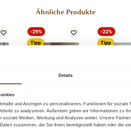
Ähnliche Produkte
-29%
-22%
Rabatt
Rabatt
Tipp
Tipp
Details
Cookies
Sofa - Leeds -
Leeds Loun
nhalte und Anzeigen zu personalisieren, Funktionen für soziale
sofa
Loungesofa - 3 + 2,5
350cm Ottom
Website zu analysieren. Außerdem geben wir Informationen zu I
Sitzer in
Ecksofa - Sofa
fa
Unser Loungesofa
Unser Loung
r soziale Medien, Werbung und Analysen weiter. Unsere Partner
rben
verschiedenen Farben
lieferba
ein
Modell Leeds ist ein
Modell Leeds 
r
- sofort lieferbar
 Daten zusammen, die Sie ihnen bereitgestellt haben oder die s
ort
Sofa in der Komfort
Sofa in der 