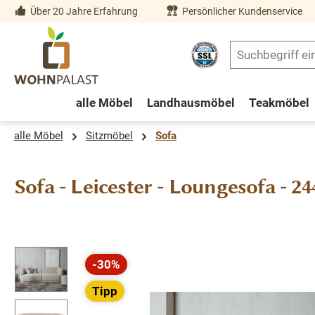
Über 20 Jahre Erfahrung
Persönlicher Kundenservice
springen
Zur Hauptnavigation springen
alle Möbel
Landhausmöbel
Teakmöbel
alle Möbel
Sitzmöbel
Sofa
Sofa - Leicester - Loungesofa - 2
Bildergalerie überspringen
-30%
Rabatt
Tipp