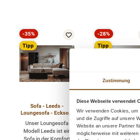
Produktgalerie überspringen
-35%
-28%
Rabatt
Rabatt
Tipp
Tipp
Zustimmung
Diese Webseite verwendet 
Sofa - Leeds -
Sofa - Leeds -
Wir verwenden Cookies, um I
Loungesofa - Ecksofa
Loungesofa - Eck
und die Zugriffe auf unsere 
280cm in
268cm in
Unser Loungesofa
Unser Loungeso
Website an unsere Partner fü
verschiedenen Farben
verschiedenen Fa
Modell Leeds ist ein
Modell Leeds ist 
- sofort lieferbar
- sofort lieferba
möglicherweise mit weiteren
Sofa in der Komfort
Sofa in der Komf