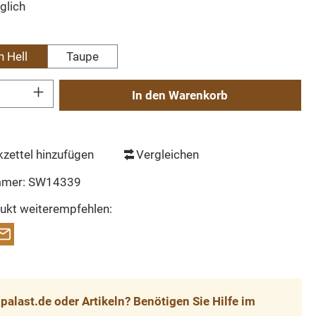
glich
auswählen
n Hell
Taupe
Gib den gewünschten Wert ein oder benutze die Schaltflächen um die Anzahl zu erh
In den Warenkorb
zettel hinzufügen
Vergleichen
mmer:
SW14339
ukt weiterempfehlen:
alast.de oder Artikeln? Benötigen Sie Hilfe im