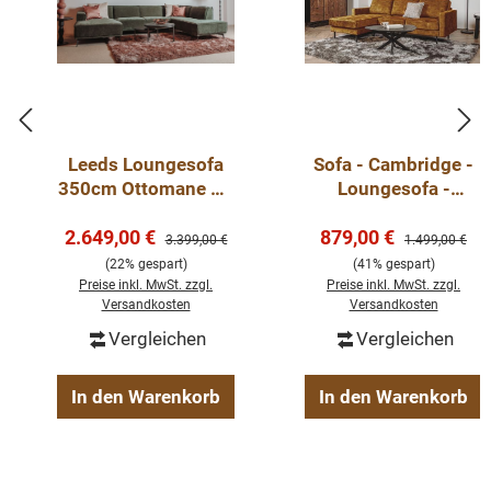
Leeds Loungesofa
Sofa - Cambridge -
350cm Ottomane R -
Loungesofa -
Ecksofa - Sofa -
Ecksofa 235cm in
Verkaufspreis:
Verkaufspreis:
2.649,00 €
sofort lieferbar
879,00 €
verschiedenen
Regulärer Preis:
Regulärer Preis
3.399,00 €
1.499,00 €
Farben - sofort
(22% gespart)
(41% gespart)
lieferbar
Preise inkl. MwSt. zzgl.
Preise inkl. MwSt. zzgl.
Versandkosten
Versandkosten
Vergleichen
Vergleichen
In den Warenkorb
In den Warenkorb