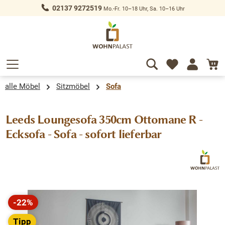
02137 9272519
Mo.-Fr. 10–18 Uhr, Sa. 10–16 Uhr
alt springen
alle Möbel
Sitzmöbel
Sofa
Leeds Loungesofa 350cm Ottomane R -
Ecksofa - Sofa - sofort lieferbar
Bildergalerie überspringen
-22%
Rabatt
Tipp