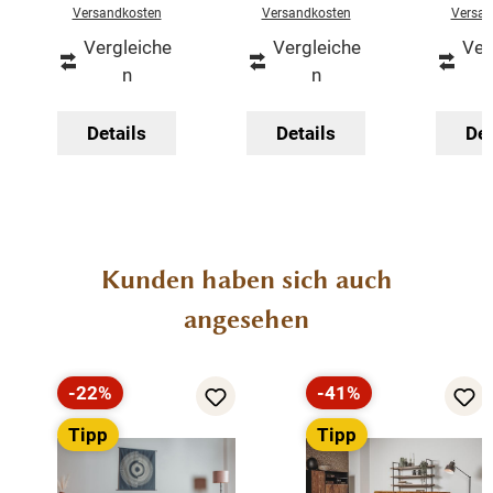
Versandkosten
Versandkosten
Versan
Vergleiche
Vergleiche
Ver
n
n
Details
Details
Det
Produktgalerie überspringen
Kunden haben sich auch
angesehen
-22%
-41%
Rabatt
Rabatt
Tipp
Tipp