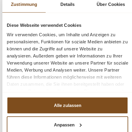
Zustimmung
Details
Über Cookies
Das Sofa Leeds ist in 4 Trendfarben im Stoff CITY ab
Lager lieferbar.
Diese Webseite verwendet Cookies
Abmessung:
Höhe 81 - Breite 350 - Tiefe Ottomane R
Wir verwenden Cookies, um Inhalte und Anzeigen zu
217 cm - Tiefe Lounge L 156 cm
personalisieren, Funktionen für soziale Medien anbieten zu
können und die Zugriffe auf unsere Website zu
analysieren. Außerdem geben wir Informationen zu Ihrer
Höhe 81 cm - Tiefe 88 cm - Sitztiefe 60 cm
Verwendung unserer Website an unsere Partner für soziale
Medien, Werbung und Analysen weiter. Unsere Partner
führen diese Informationen möglicherweise mit weiteren
Fragen zum Produkt?
Daten zusammen, die Sie ihnen bereitgestellt haben oder
die sie im Rahmen Ihrer Nutzung der Dienste gesammelt
Menü schließen
haben.
Produktinformationen "Leeds Loungesofa
Alle zulassen
350cm Ottomane R - Ecksofa - Sofa - sofort
lieferbar"
Anpassen
Produktgalerie überspringen
Ähnliche Produkte
Unser Loungesofa Modell Leeds ist ein Sofa
in der