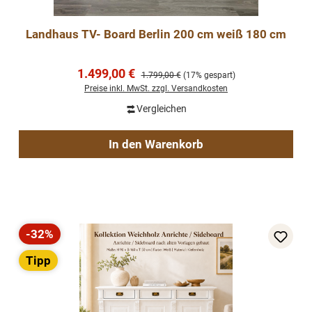
Landhaus TV- Board Berlin 200 cm weiß 180 cm
Verkaufspreis:
1.499,00 €
Regulärer Preis:
1.799,00 €
(17% gespart)
Preise inkl. MwSt. zzgl. Versandkosten
Vergleichen
In den Warenkorb
-32%
Rabatt
Tipp