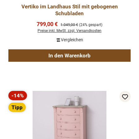
Vertiko im Landhaus Stil mit gebogenen
Schubladen
Verkaufspreis:
799,00 €
Regulärer Preis:
1.049,00 €
(24% gespart)
Preise inkl. MwSt. zzgl. Versandkosten
Vergleichen
In den Warenkorb
-14%
Rabatt
Tipp