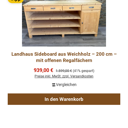
Landhaus Sideboard aus Weichholz – 200 cm –
mit offenen Regalfächern
Verkaufspreis:
939,00 €
Regulärer Preis:
1.599,00 €
(41% gespart)
Preise inkl. MwSt. zzgl. Versandkosten
Vergleichen
In den Warenkorb