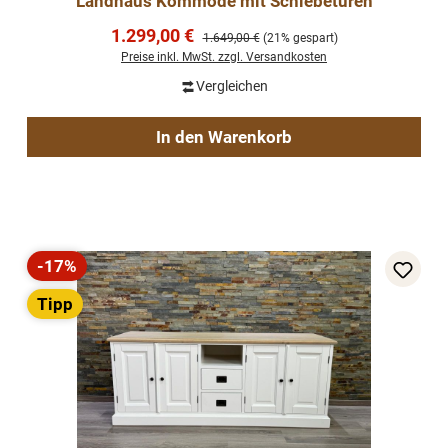
Landhaus Kommode mit Schiebetüren
Verkaufspreis:
1.299,00 €
Regulärer Preis:
1.649,00 €
(21% gespart)
Preise inkl. MwSt. zzgl. Versandkosten
Vergleichen
In den Warenkorb
-17%
Rabatt
Tipp