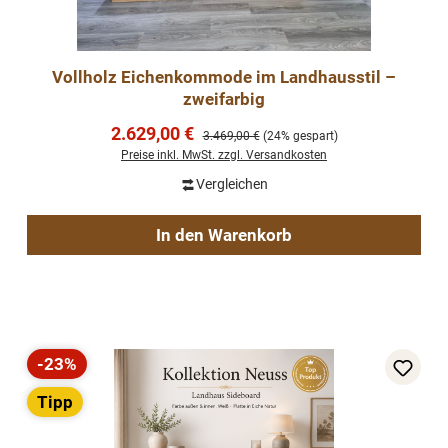
Vollholz Eichenkommode im Landhausstil –
zweifarbig
Verkaufspreis:
2.629,00 €
Regulärer Preis:
3.469,00 €
(24% gespart)
Preise inkl. MwSt. zzgl. Versandkosten
Vergleichen
In den Warenkorb
-23%
Rabatt
Tipp