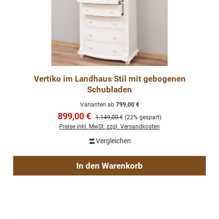
Vertiko im Landhaus Stil mit gebogenen
Schubladen
Varianten ab
799,00 €
Verkaufspreis:
899,00 €
Regulärer Preis:
1.149,00 €
(22% gespart)
Preise inkl. MwSt. zzgl. Versandkosten
Vergleichen
In den Warenkorb