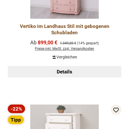
Vertiko im Landhaus Stil mit gebogenen
Schubladen
Verkaufspreis:
Ab
899,00 €
Regulärer Preis:
1.049,00 €
(14% gespart)
Preise inkl. MwSt. zzgl. Versandkosten
Vergleichen
Details
-22%
Rabatt
Tipp