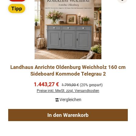
Rabatt
Tipp
Landhaus Anrichte Oldenburg Weichholz 160 cm
Sideboard Kommode Telegrau 2
Verkaufspreis:
1.443,27 €
Regulärer Preis:
1.799,00 €
(20% gespart)
Preise inkl. MwSt. zzgl. Versandkosten
Vergleichen
In den Warenkorb