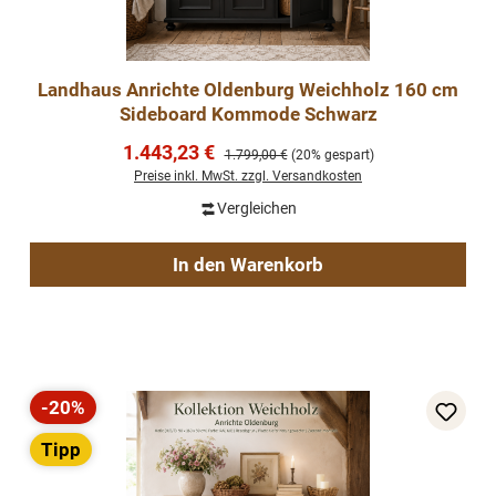
Landhaus Anrichte Oldenburg Weichholz 160 cm
Sideboard Kommode Schwarz
Verkaufspreis:
1.443,23 €
Regulärer Preis:
1.799,00 €
(20% gespart)
Preise inkl. MwSt. zzgl. Versandkosten
Vergleichen
In den Warenkorb
-20%
Rabatt
Tipp