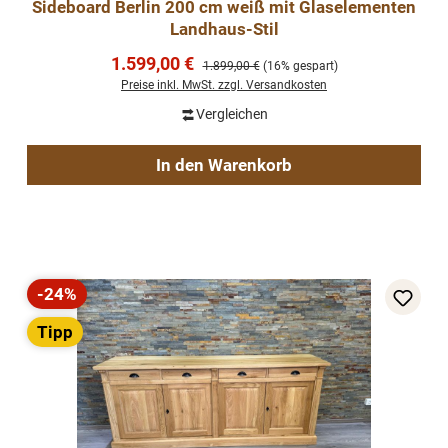
Sideboard Berlin 200 cm weiß mit Glaselementen
Landhaus-Stil
Verkaufspreis:
1.599,00 €
Regulärer Preis:
1.899,00 €
(16% gespart)
Preise inkl. MwSt. zzgl. Versandkosten
Vergleichen
In den Warenkorb
-24%
Rabatt
Tipp