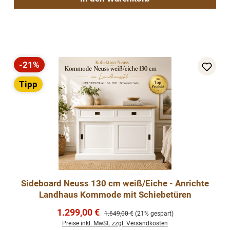
-21%
Rabatt
Tipp
Sideboard Neuss 130 cm weiß/Eiche - Anrichte
Landhaus Kommode mit Schiebetüren
Verkaufspreis:
1.299,00 €
Regulärer Preis:
1.649,00 €
(21% gespart)
Preise inkl. MwSt. zzgl. Versandkosten