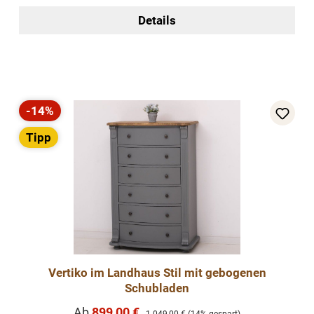
Details
-14%
Rabatt
Tipp
Vertiko im Landhaus Stil mit gebogenen
Schubladen
Verkaufspreis:
Ab
899,00 €
Regulärer Preis: