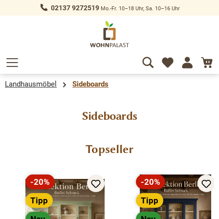
02137 9272519
Mo.-Fr. 10–18 Uhr, Sa. 10–16 Uhr
alt springen
Landhausmöbel
Sideboards
Sideboards
Produktgalerie überspringen
Topseller
-20%
-20%
Rabatt
Rabatt
Tipp
Tipp