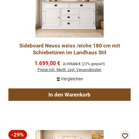
Sideboard Neuss weiss /eiche 180 cm mit
Schiebetüren im Landhaus Stil
Verkaufspreis:
1.699,00 €
Regulärer Preis:
2.199,00 €
(23% gespart)
Preise inkl. MwSt. zzgl. Versandkosten
Vergleichen
In den Warenkorb
-29%