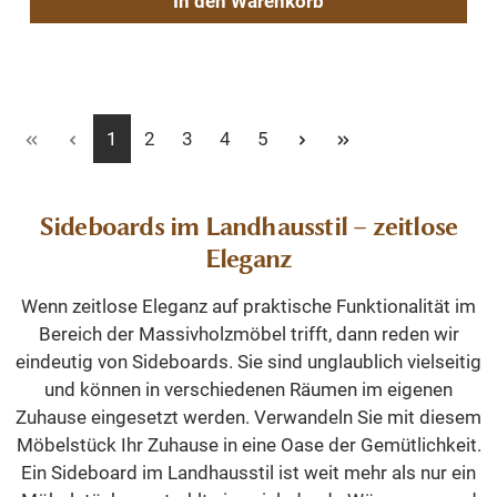
In den Warenkorb
Seite
Seite
Seite
Seite
Seite
1
2
3
4
5
Sideboards im Landhausstil – zeitlose
Eleganz
Wenn zeitlose Eleganz auf praktische Funktionalität im
Bereich der Massivholzmöbel trifft, dann reden wir
eindeutig von Sideboards. Sie sind unglaublich vielseitig
und können in verschiedenen Räumen im eigenen
Zuhause eingesetzt werden. Verwandeln Sie mit diesem
Möbelstück Ihr Zuhause in eine Oase der Gemütlichkeit.
Ein Sideboard im Landhausstil ist weit mehr als nur ein