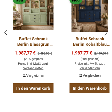
Neu
Neu
Buffet Schrank
Buffet Schrank
Berlin Blassgrün
Berlin Kobaltblau
150 cm im
150 cm im
Verkaufspreis:
Verkaufspreis:
1.987,77 €
1.987,77 €
Regulärer Preis:
Regulärer Pre
2.499,00 €
2.499,00 €
Landhausstil Kopie
Landhausstil
(20% gespart)
(20% gespart)
Preise inkl. MwSt. zzgl.
Preise inkl. MwSt. zzgl.
Versandkosten
Versandkosten
Vergleichen
Vergleichen
In den Warenkorb
In den Warenkorb