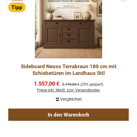
Rabatt
Tipp
Sideboard Neuss Terrabraun 180 cm mit
Schiebetüren im Landhaus Stil
Verkaufspreis:
1.557,00 €
Regulärer Preis:
2.199,00 €
(29% gespart)
Preise inkl. MwSt. zzgl. Versandkosten
Vergleichen
In den Warenkorb