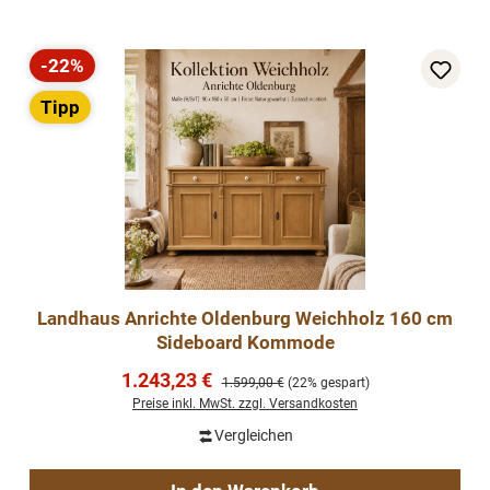
-22%
Rabatt
Tipp
Landhaus Anrichte Oldenburg Weichholz 160 cm
Sideboard Kommode
Verkaufspreis:
1.243,23 €
Regulärer Preis:
1.599,00 €
(22% gespart)
Preise inkl. MwSt. zzgl. Versandkosten
Vergleichen