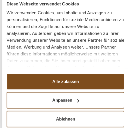
Diese Webseite verwendet Cookies
Details
Wir verwenden Cookies, um Inhalte und Anzeigen zu
personalisieren, Funktionen für soziale Medien anbieten zu
können und die Zugriffe auf unsere Website zu
analysieren. Außerdem geben wir Informationen zu Ihrer
Verwendung unserer Website an unsere Partner für soziale
Medien, Werbung und Analysen weiter. Unsere Partner
-13%
Rabatt
führen diese Informationen möglicherweise mit weiteren
Tipp
Daten zusammen, die Sie ihnen bereitgestellt haben oder
die sie im Rahmen Ihrer Nutzung der Dienste gesammelt
haben.
Alle zulassen
Anpassen
Elegante Anrichte aus Eiche mit 3 Türen Landhaus
Ablehnen
Sideboard