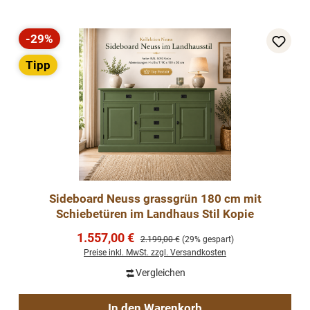
-29%
Rabatt
Tipp
Sideboard Neuss grassgrün 180 cm mit
Schiebetüren im Landhaus Stil Kopie
Verkaufspreis:
1.557,00 €
Regulärer Preis:
2.199,00 €
(29% gespart)
Preise inkl. MwSt. zzgl. Versandkosten
Vergleichen
In den Warenkorb