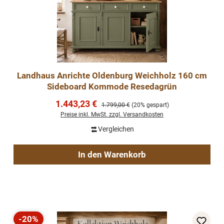
Landhaus Anrichte Oldenburg Weichholz 160 cm
Sideboard Kommode Resedagrün
Verkaufspreis:
1.443,23 €
Regulärer Preis:
1.799,00 €
(20% gespart)
Preise inkl. MwSt. zzgl. Versandkosten
Vergleichen
In den Warenkorb
-20%