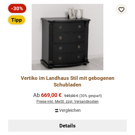
-30%
Rabatt
Tipp
Vertiko im Landhaus Stil mit gebogenen
Schubladen
Verkaufspreis:
Ab
669,00 €
Regulärer Preis:
949,00 €
(30% gespart)
Preise inkl. MwSt. zzgl. Versandkosten
Vergleichen
Details