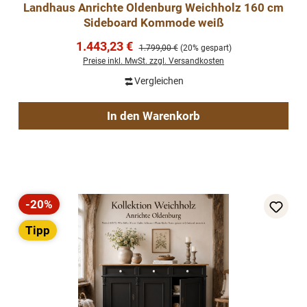
Landhaus Anrichte Oldenburg Weichholz 160 cm
Sideboard Kommode weiß
Verkaufspreis:
1.443,23 €
Regulärer Preis:
1.799,00 €
(20% gespart)
Preise inkl. MwSt. zzgl. Versandkosten
Vergleichen
In den Warenkorb
-20%
Rabatt
Tipp