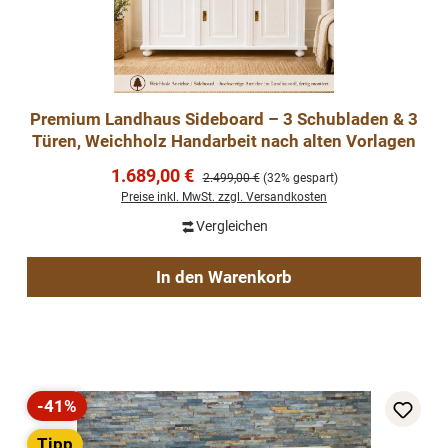
Premium Landhaus Sideboard – 3 Schubladen & 3
Türen, Weichholz Handarbeit nach alten Vorlagen
Verkaufspreis:
1.689,00 €
Regulärer Preis:
2.499,00 €
(32% gespart)
Preise inkl. MwSt. zzgl. Versandkosten
Vergleichen
In den Warenkorb
-41%
Rabatt
Tipp