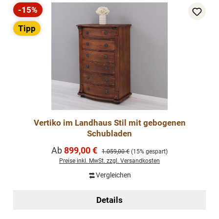
-15%
Rabatt
Tipp
Vertiko im Landhaus Stil mit gebogenen
Schubladen
Verkaufspreis:
Ab
899,00 €
Regulärer Preis:
1.059,00 €
(15% gespart)
Preise inkl. MwSt. zzgl. Versandkosten
Vergleichen
Details