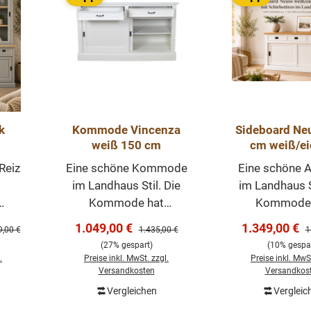
k
Kommode Vincenza
Sideboard Ne
weiß 150 cm
cm weiß/ei
 ab
Anrichte La
Reiz
Eine schöne Kommode
Eine schöne A
Kommode 
im Landhaus Stil. Die
im Landhaus St
ößen
Schiebetü
Kommode hat
Kommode 
bar
d
praktische
praktisc
Verkaufspreis:
Verkaufsprei
1.049,00 €
1.349,00 €
ärer Preis:
Regulärer Preis:
R
9,00 €
1.435,00 €
1
n
Schiebetüren, ist
Schiebetüren
(27% gespart)
(10% gespar
vielseitig nutzbar und
vielseitig nut
.
Preise inkl. MwSt. zzgl.
Preise inkl. MwSt
uss.
komplett weiß. Unsere
komplett wei
Versandkosten
Versandkos
d
Kommode 150cm
Arbeitsplatte
Vergleichen
Vergleic
In den Warenkorb
In den Wa
n
im angesagten
Eiche massi