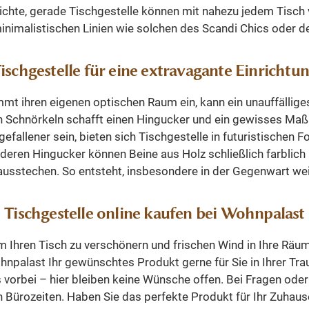
Der
hlichte, gerade Tischgestelle können mit nahezu jedem Tisc
euss
inimalistischen Linien wie solchen des Scandi Chics oder
n
en
ischgestelle für eine extravagante Einrichtu
tigt
 die
mt ihren eigenen optischen Raum ein, kann ein unauffälliges 
arbe
chnörkeln schafft einen Hingucker und ein gewisses Maß an I
am
efallener sein, bieten sich Tischgestelle in futuristischen
deren Hingucker können Beine aus Holz schließlich farblich
 Sie
usstechen. So entsteht, insbesondere in der Gegenwart we
e
d
es
Tischgestelle online kaufen bei Wohnpalast
en
um Ihren Tisch zu verschönern und frischen Wind in Ihre Räum
.
hnpalast Ihr gewünschtes Produkt gerne für Sie in Ihrer Tr
 in
 vorbei – hier bleiben keine Wünsche offen. Bei Fragen ode
is
n Bürozeiten. Haben Sie das perfekte Produkt für Ihr Zuhau