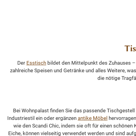
Sideboards zur Sc
schönes 
stellen. Die
passe
Schiebetüren sind
Tischp
Aluminiumschien
Verfügung
montiert, gleiten s
Rex Fi
und erzeugen bein
90x180)
den Eindruck z
Ti
Schwar
schweben. Die
gewün
Schubladen sind 
Der
Esstisch
bildet den Mittelpunkt des Zuhauses –
Be
einer Soft-Closin
zahlreiche Speisen und Getränke und alles Weitere, was
Abmessu
Funktion ausgestatt
die nötige Tragf
sehen S
moderner Luxus. 
bieten wir
Seiten des
perfe
Oberschranks
zusamm
bestehen aus Gla
sowohl d
Bei Wohnpalast finden Sie das passende Tischgestell 
was eine angene
Gestel
Industriestil ein oder ergänzen
antike Möbel
hervorragen
Aussicht ermögli
wie den Scandi Chic, indem sie oft für einen schönen 
und den Schrank 
Eiche, können vielseitig verwendet werden und sind auf