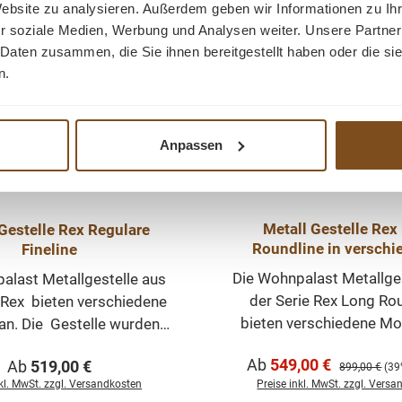
line 600 Gestelle. Farbe:
Gestelle. Abmessunge
Website zu analysieren. Außerdem geben wir Informationen zu I
-39%
 -
Rabatt
warz oder Weiß. Bitte die
Abmessungen sehen Sie
r soziale Medien, Werbung und Analysen weiter. Unsere Partner
-
Tipp
schte Farbe bei der
Bildern. Gerne bieten w
 Daten zusammen, die Sie ihnen bereitgestellt haben oder die s
lose
ng eingeben. Die Preise
Tischplatten an, die pe
n.
Teile
 Set (=2 Stück) gemeint.
diesen Gestelle zusamm
nen
bbildung. Abmessungen:
Sie können sowohl die Pl
sungen sehen Sie in den
auch die Gestelle bei
Anpassen
r
 Gerne bieten wir viele
Webshop anschau
 der
atten an, die perfekt zu
raum
estelle zusammenpassen.
e
Metall Gestelle Rex
le Rex Regulare
n sowohl die Platten, als
llig
Roundline in verschiedenen
Fineline
ie Gestelle bei uns im
Varianten
ch
shop anschauen.
Die Wohnpalast Metallge
alast Metallgestelle aus
len.
der Serie Rex Long Ro
 Rex bieten verschiedene
nen
bieten verschiedene Mo
an. Die Gestelle wurden
Die Gestelle wurden a
 gefertigt, sind mit einer
m
Verkaufspreis:
Regulärer Preis:
Ab
549,00 €
Ab
519,00 €
Regulärer Pre
gefertigt, sind pulverbes
geplatte aus Metall
899,00 €
(39
 des
nkl. MwSt. zzgl. Versandkosten
Preise inkl. MwSt. zzgl. Vers
mit einer Montageplatte 
tattet und haben ein