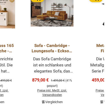
uss 165
Sofa - Cambridge -
Metall
che -
Loungesofa - Ecksofa
Fine
ndhaus
235cm in
versc
nrichte
Das Sofa Cambridge
Die Wo
mit
verschiedenen Farben
Var
il. Die
ist ein schlankes und
Metallgest
ren
- sofort lieferbar
hat
elegantes Sofa, das
Serie Fin
he
sich perfekt für
verschied
s:
Verkaufspreis:
Verkaufs
879,00 €
459,00 
egulärer Preis:
Regulärer Preis:
.499,00 €
1.499,00 €
(41%
, ist
kleinere Räume eignet.
an. Die G
t)
gespart)
ge
zbar und
Dieses Sofa besteht
aus Eisen
. zzgl.
Preise inkl. MwSt. zzgl.
Preise ink
ß. Die
aus einem 3-Sitzer-
pulverbes
ten
Versandkosten
Versa
 ist in
Sofa, einer Lounge und
sind m
hen
Vergleichen
Ver
renkorb
v. Das
einem XL-
Montage