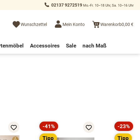
02137 9272519
Mo.-Fr. 10–18 Uhr, Sa. 10–16 Uhr
Wunschzettel
Mein Konto
Warenkorb
0,00 €
rtenmöbel
Accessoires
Sale
nach Maß
-41%
-23%
Rabatt
Rabatt
Tipp
Tipp