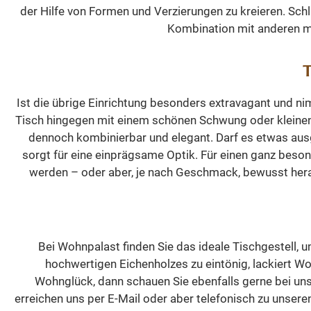
Licht durchflutet. 
der Hilfe von Formen und Verzierungen zu kreieren. Sc
Vitrinenschrank N
Kombination mit anderen m
kann ebenfalls i
sämtlichen ander
T
RAL-Farben angefer
werden. Sie haben
Ist die übrige Einrichtung besonders extravagant und nim
Möglichkeit, die F
Tisch hingegen mit einem schönen Schwung oder kleinen S
zu wählen, die 
dennoch kombinierbar und elegant. Darf es etwas ausg
besten zu Ihrer
sorgt für eine einprägsame Optik. Für einen ganz beson
Einrichtung passt.
werden – oder aber, je nach Geschmack, bewusst hera
können sogar di
Außenseite un
Innenseite dies
Schranks in
unterschiedlich
Bei Wohnpalast finden Sie das ideale Tischgestell, 
Farben gestalten
hochwertigen Eichenholzes zu eintönig, lackiert Wo
Dieses Modell ist
Wohnglück, dann schauen Sie ebenfalls gerne bei uns
Breiten von 100 b
erreichen uns per E-Mail oder aber telefonisch zu unsere