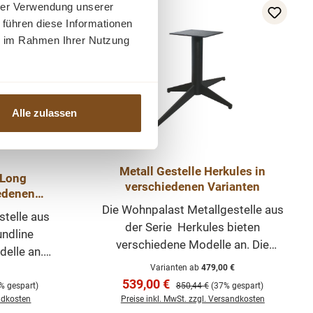
n: Die
Gestelle. Alle Preise sind pro Set
hrer Verwendung unserer
-37%
Rabatt
 in den
(=2 Stück) gemeint. Abmessungen:
 führen diese Informationen
ir viele
Die Gestelle haben verschiedene
ie im Rahmen Ihrer Nutzung
rfekt zu
Abmessungen. Schauen Sie sich die
enpassen.
Fotos an, um die Abmessungen
atten, als
jedes Modells zu sehen. Gerne
 uns im
bieten wir viele Tischplatten an, die
Alle zulassen
en.
perfekt zu diesen Gestelle
zusammenpassen. Sie können
sowohl die Platten, als auch die
Metall Gestelle Herkules in
 Long
Gestelle bei uns im Webshop
verschiedenen Varianten
anschauen.
Die Wohnpalast Metallgestelle aus
stelle aus
der Serie Herkules bieten
undline
verschiedene Modelle an. Die
delle an.
Schwarze Gestelle wurden aus
us Eisen
Varianten ab
479,00 €
Eisen gefertigt, sind
Verkaufspreis:
539,00 €
is:
Regulärer Preis:
chichtet,
% gespart)
850,44 €
(37% gespart)
pulverbeschichtet, sind mit einer
andkosten
Preise inkl. MwSt. zzgl. Versandkosten
aus Metall