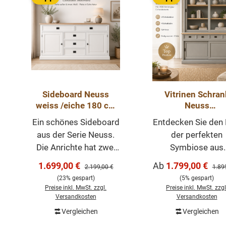
Sideboard Neuss
Vitrinen Schran
weiss /eiche 180 cm
Neuss
mit Schiebetüren im
zementgraueiche
Ein schönes Sideboard
Entdecken Sie den 
Landhaus Stil
120 cm -
aus der Serie Neuss.
der perfekten
Buffetschrank Gr
Die Anrichte hat zwei
Symbiose aus
& Varianten wähl
praktische Klapptüren,
Landhausstil un
Verkaufspreis:
Verkaufspreis:
1.699,00 €
Ab
1.799,00 €
Regulärer Preis:
Regul
2.199,00 €
1.89
ist vielseitig nutzbar.
zeitgenössische
(23% gespart)
(5% gespart)
Mit fünf Schubladen.
Akzenten im
Preise inkl. MwSt. zzgl.
Preise inkl. MwSt. zzgl
Unsere Anrichte in 180
Vitrinenschrank Ne
Versandkosten
Versandkosten
cm im angesagten
Präsentieren un
Vergleichen
Vergleichen
In den Warenkorb
Landhaus-Stil hat eine
Aufbewahren i