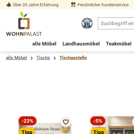
Über 20 Jahre Erfahrung
Persönlicher Kundenservice
springen
Zur Hauptnavigation springen
alle Möbel
Landhausmöbel
Teakmöbel
alle Möbel
Tische
Tischgestelle
Produktgalerie überspringen
-23%
-5%
Rabatt
Rabatt
Tipp
Tipp