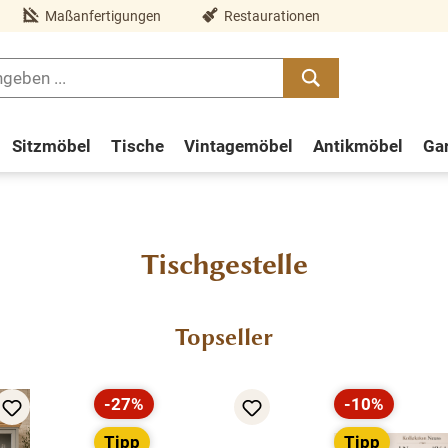
Maßanfertigungen
Restaurationen
Sitzmöbel
Tische
Vintagemöbel
Antikmöbel
Ga
Tischgestelle
Topseller
-27%
-10%
Rabatt
Rabatt
Tipp
Tipp