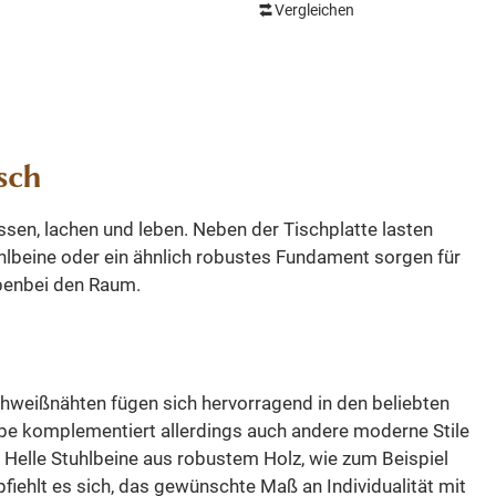
Montageplatte aus Metall
Vergleichen
en ein
In den Warenkorb
ausgestattet und haben ein
 Sie das
schönes Design. Wählen Sie das
r Ihre
passendes Gestell für Ihre
 Schwarz.
Tischplatte aus. Muster: Zur
essungen
Verfügung stehen Herkules 80, 140
n. Gerne
sch
und 180 Gestelle. Farbe: Schwarz.
ten an, die
Abmessungen: Die Abmessungen
stelle
sehen Sie in den Bldern. Gerne
en, lachen und leben. Neben der Tischplatte lasten
 können
bieten wir viele Tischplatten an, die
ahlbeine oder ein ähnlich robustes Fundament sorgen für
 auch die
perfekt zu diesen Gestelle
ebenbei den Raum.
Webshop
zusammenpassen. Sie können
sowohl die Platten, als auch die
Gestelle bei uns im Webshop
anschauen.
chweißnähten fügen sich hervorragend in den beliebten
be komplementiert allerdings auch andere moderne Stile
. Helle Stuhlbeine aus robustem Holz, wie zum Beispiel
iehlt es sich, das gewünschte Maß an Individualität mit