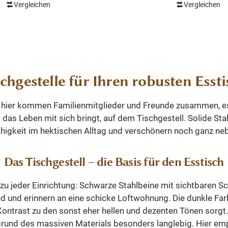
hau
Vergleichen
Vergleichen
ausgestattet und hab
Design. Wählen Sie das
schönes Design. Wählen
ndes Gestell für Ihre
 in
passendes Gestell fü
latte aus. Muster: Zur
en
Tischplatte aus. Farbe:
 stehen Rex Regular und
anft
Abmessungen: Die Abm
neline (von 90x90 bis
ahe
sehen Sie in den Blder
 Gestelle. Farbe: Grau,
u
schgestelle für Ihren robusten Essti
bieten wir viele Tischplat
z oder Weiß. Bitte die
perfekt zu diesen Ge
schte Farbe bei der
mit
 hier kommen Familienmitglieder und Freunde zusammen, ess
zusammenpassen. Sie
stellung eingeben.
g-
 das Leben mit sich bringt, auf dem Tischgestell. Solide St
sowohl die Platten, als
ngen: Die Abmessungen
et -
ähigkeit im hektischen Alltag und verschönern noch ganz n
Gestelle bei uns im 
ie in den Bldern. Gerne
Die
anschauen.
 viele Tischplatten an, die
kt zu diesen Gestelle
Das Tischgestell – die Basis für den Esstisch
enpassen. Sie können
s,
ie Platten, als auch die
zu jeder Einrichtung: Schwarze Stahlbeine mit sichtbaren S
hme
le bei uns im Webshop
d und erinnern an eine schicke Loftwohnung. Die dunkle Far
cht
anschauen.
Kontrast zu den sonst eher hellen und dezenten Tönen sorgt
mit
grund des massiven Materials besonders langlebig. Hier empf