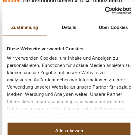
Muster:
Zur Verfügung stehen X, U, A, Trapez und U
Fineline 600 Gestelle.
Farbe:
Grau, Schwarz oder Weiß. Bitte die Gewünschte
Zustimmung
Details
Über Cookies
Farbe bei der Bestellung eingeben.
Diese Webseite verwendet Cookies
Die Preise sind pro Set (=2 Stück) gemeint. Siehe
Abbildung.
Wir verwenden Cookies, um Inhalte und Anzeigen zu
personalisieren, Funktionen für soziale Medien anbieten zu
können und die Zugriffe auf unsere Website zu
Abmessungen:
Die Abmessungen sehen Sie in den
analysieren. Außerdem geben wir Informationen zu Ihrer
Bildern.
Verwendung unserer Website an unsere Partner für soziale
Medien, Werbung und Analysen weiter. Unsere Partner
Gerne bieten wir viele Tischplatten an, die perfekt zu
führen diese Informationen möglicherweise mit weiteren
diesen Gestelle zusammenpassen. Sie können sowohl
Daten zusammen, die Sie ihnen bereitgestellt haben oder
die Platten, als auch die Gestelle bei uns im Webshop
die sie im Rahmen Ihrer Nutzung der Dienste gesammelt
anschauen.
haben.
Alle zulassen