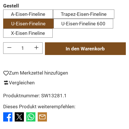
auswählen
Gestell
A-Eisen-Fineline
Trapez-Eisen-Fineline
U-Eisen-Fineline
U-Eisen-Fineline 600
X-Eisen Fineline
Produkt Anzahl: Gib den gewünschten Wert ein oder benutze die Schaltflächen um
In den Warenkorb
Zum Merkzettel hinzufügen
Vergleichen
Produktnummer:
SW13281.1
Dieses Produkt weiterempfehlen: