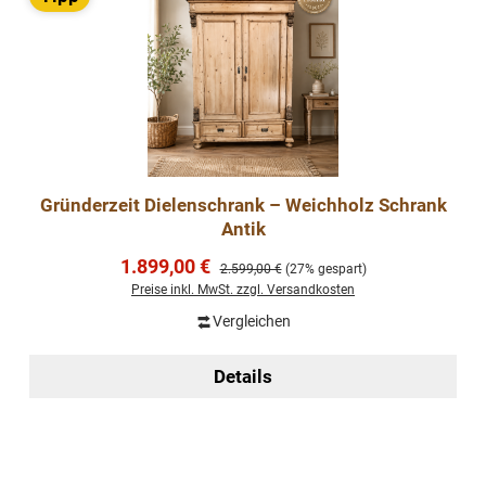
Gründerzeit Dielenschrank – Weichholz Schrank
Antik
Verkaufspreis:
1.899,00 €
Regulärer Preis:
2.599,00 €
(27% gespart)
Preise inkl. MwSt. zzgl. Versandkosten
Vergleichen
Details