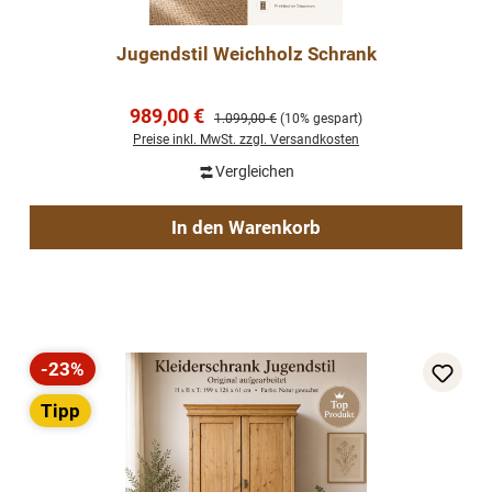
Jugendstil Weichholz Schrank
Verkaufspreis:
989,00 €
Regulärer Preis:
1.099,00 €
(10% gespart)
Preise inkl. MwSt. zzgl. Versandkosten
Vergleichen
In den Warenkorb
-23%
Rabatt
Tipp