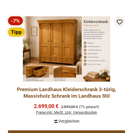
-7%
Rabatt
Tipp
Premium Landhaus Kleiderschrank 3-türig,
Massivholz Schrank im Landhaus Stil
Verkaufspreis:
2.699,00 €
Regulärer Preis:
2.899,00 €
(7% gespart)
Preise inkl. MwSt. zzgl. Versandkosten
Vergleichen