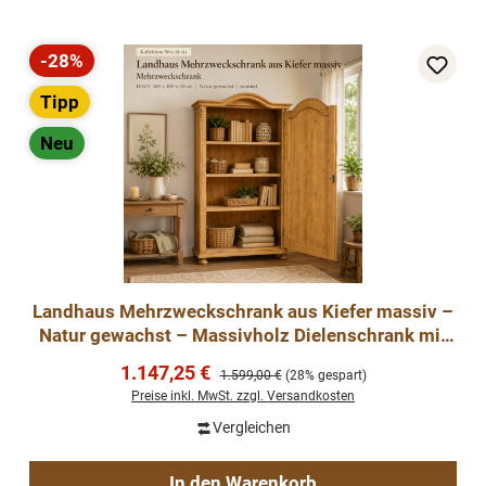
-28%
Rabatt
Tipp
Neu
Landhaus Mehrzweckschrank aus Kiefer massiv –
Natur gewachst – Massivholz Dielenschrank mit
Einlegeböden
Verkaufspreis:
1.147,25 €
Regulärer Preis:
1.599,00 €
(28% gespart)
Preise inkl. MwSt. zzgl. Versandkosten
Vergleichen
In den Warenkorb