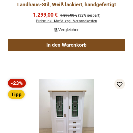
Landhaus-Stil, Weiß lackiert, handgefertigt
Verkaufspreis:
1.299,00 €
Regulärer Preis:
1.899,00 €
(32% gespart)
Preise inkl. MwSt. zzgl. Versandkosten
Vergleichen
In den Warenkorb
-23%
Rabatt
Tipp