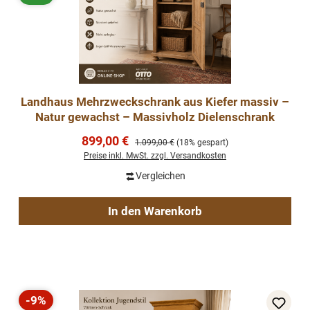
Landhaus Mehrzweckschrank aus Kiefer massiv –
Natur gewachst – Massivholz Dielenschrank
Verkaufspreis:
899,00 €
Regulärer Preis:
1.099,00 €
(18% gespart)
Preise inkl. MwSt. zzgl. Versandkosten
Vergleichen
In den Warenkorb
-9%