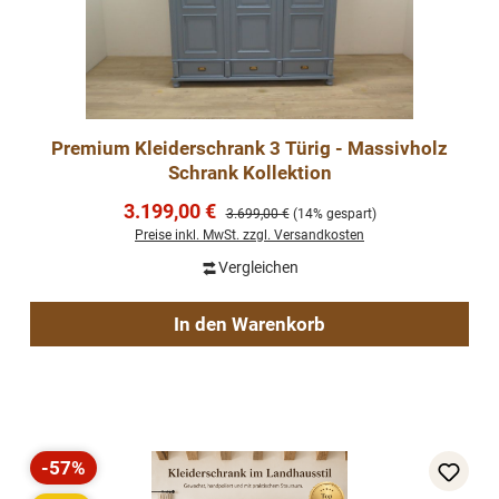
Premium Kleiderschrank 3 Türig - Massivholz
Schrank Kollektion
Verkaufspreis:
3.199,00 €
Regulärer Preis:
3.699,00 €
(14% gespart)
Preise inkl. MwSt. zzgl. Versandkosten
Vergleichen
In den Warenkorb
-57%
Rabatt