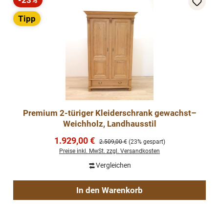
-23%
Rabatt
Tipp
Premium 2-türiger Kleiderschrank gewachst–
Weichholz, Landhausstil
Verkaufspreis:
1.929,00 €
Regulärer Preis:
2.509,00 €
(23% gespart)
Preise inkl. MwSt. zzgl. Versandkosten
Vergleichen
In den Warenkorb