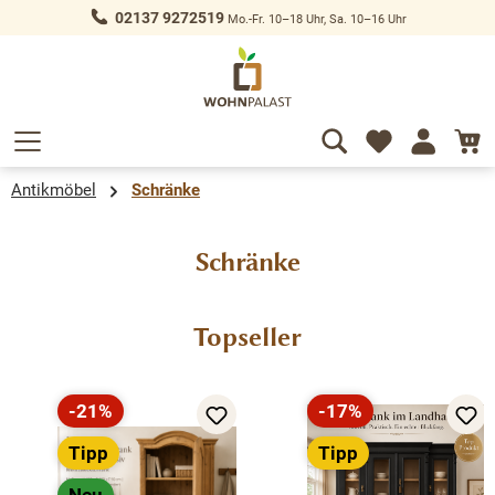
02137 9272519
Mo.-Fr. 10–18 Uhr, Sa. 10–16 Uhr
alt springen
Antikmöbel
Schränke
Schränke
Produktgalerie überspringen
Topseller
-21%
-17%
Rabatt
Rabatt
Tipp
Tipp