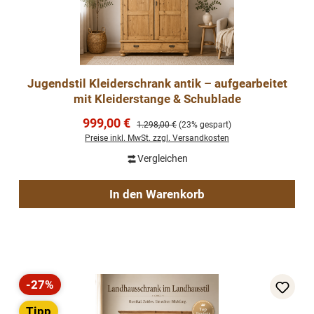
Jugendstil Kleiderschrank antik – aufgearbeitet
mit Kleiderstange & Schublade
Verkaufspreis:
999,00 €
Regulärer Preis:
1.298,00 €
(23% gespart)
Preise inkl. MwSt. zzgl. Versandkosten
Vergleichen
In den Warenkorb
-27%
Rabatt
Tipp