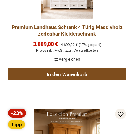
Premium Landhaus Schrank 4 Türig Massivholz
zerlegbar Kleiderschrank
Verkaufspreis:
3.889,00 €
Regulärer Preis:
4.699,00 €
(17% gespart)
Preise inkl. MwSt. zzgl. Versandkosten
Vergleichen
In den Warenkorb
-23%
Rabatt
Tipp