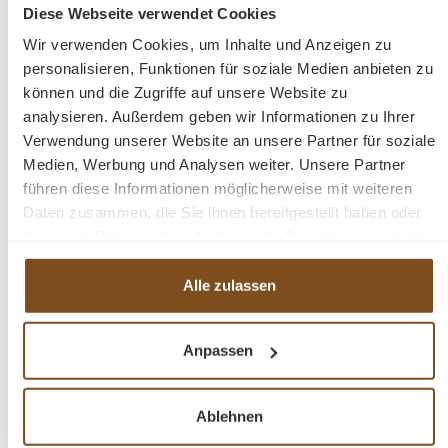
Diese Webseite verwendet Cookies
In den Warenkorb
Wir verwenden Cookies, um Inhalte und Anzeigen zu
personalisieren, Funktionen für soziale Medien anbieten zu
können und die Zugriffe auf unsere Website zu
analysieren. Außerdem geben wir Informationen zu Ihrer
Verwendung unserer Website an unsere Partner für soziale
Medien, Werbung und Analysen weiter. Unsere Partner
-33%
Rabatt
führen diese Informationen möglicherweise mit weiteren
Tipp
Daten zusammen, die Sie ihnen bereitgestellt haben oder
die sie im Rahmen Ihrer Nutzung der Dienste gesammelt
haben.
Alle zulassen
Anpassen
Gründerzeit Dielenschrank – Antik -aufgearbeitet-
Ablehnen
Mehrzweckschrank