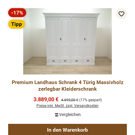
-17%
Rabatt
Tipp
Premium Landhaus Schrank 4 Türig Massivholz
zerlegbar Kleiderschrank
Verkaufspreis:
3.889,00 €
Regulärer Preis:
4.699,00 €
(17% gespart)
Preise inkl. MwSt. zzgl. Versandkosten
Vergleichen
In den Warenkorb