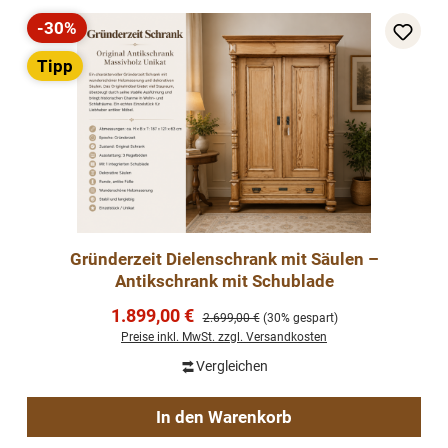
-30%
Rabatt
Tipp
Gründerzeit Dielenschrank mit Säulen –
Antikschrank mit Schublade
Verkaufspreis:
1.899,00 €
Regulärer Preis:
2.699,00 €
(30% gespart)
Preise inkl. MwSt. zzgl. Versandkosten
Vergleichen
In den Warenkorb