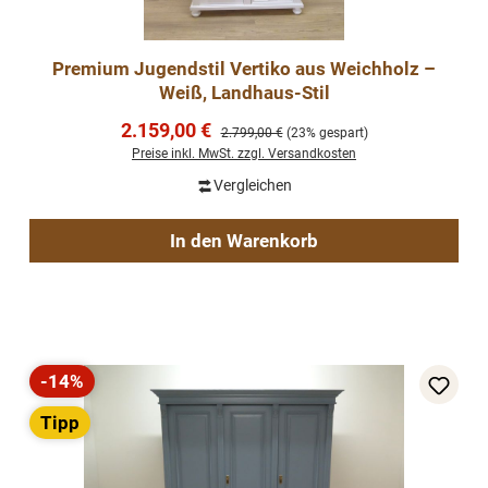
Premium Jugendstil Vertiko aus Weichholz –
Weiß, Landhaus-Stil
Verkaufspreis:
2.159,00 €
Regulärer Preis:
2.799,00 €
(23% gespart)
Preise inkl. MwSt. zzgl. Versandkosten
Vergleichen
In den Warenkorb
-14%
Rabatt
Tipp