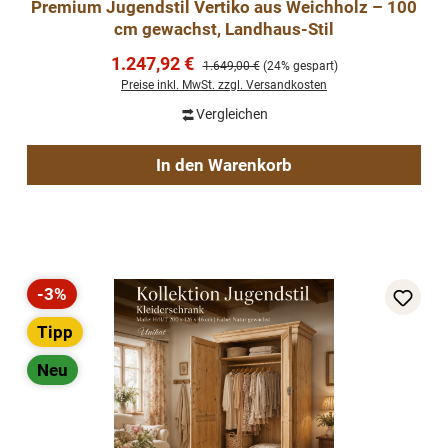
Premium Jugendstil Vertiko aus Weichholz – 100
cm gewachst, Landhaus-Stil
Verkaufspreis:
1.247,92 €
Regulärer Preis:
1.649,00 €
(24% gespart)
Preise inkl. MwSt. zzgl. Versandkosten
Vergleichen
In den Warenkorb
-3%
Rabatt
Tipp
Neu