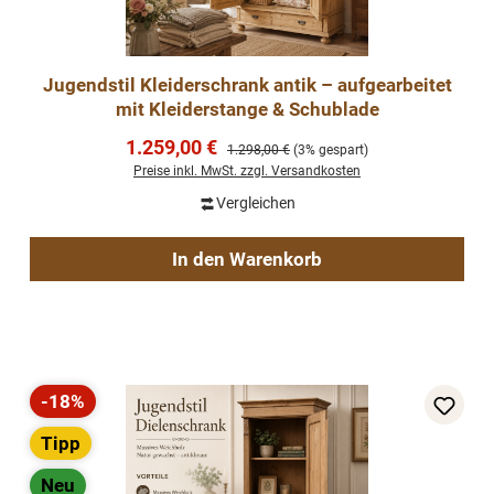
Jugendstil Kleiderschrank antik – aufgearbeitet
mit Kleiderstange & Schublade
Verkaufspreis:
1.259,00 €
Regulärer Preis:
1.298,00 €
(3% gespart)
Preise inkl. MwSt. zzgl. Versandkosten
Vergleichen
In den Warenkorb
-18%
Rabatt
Tipp
Neu