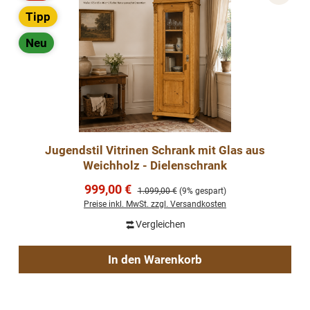
Rabatt
Tipp
Neu
Jugendstil Vitrinen Schrank mit Glas aus
Weichholz - Dielenschrank
Verkaufspreis:
999,00 €
Regulärer Preis:
1.099,00 €
(9% gespart)
Preise inkl. MwSt. zzgl. Versandkosten
Vergleichen
In den Warenkorb