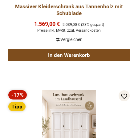
Massiver Kleiderschrank aus Tannenholz mit
Schublade
Verkaufspreis:
1.569,00 €
Regulärer Preis:
2.039,00 €
(23% gespart)
Preise inkl. MwSt. zzgl. Versandkosten
Vergleichen
In den Warenkorb
-17%
Rabatt
Tipp