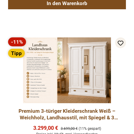
In den Warenkorb
-11%
Rabatt
Tipp
Premium 3-türiger Kleiderschrank Weiß –
Weichholz, Landhausstil, mit Spiegel & 3
Schubladen
Verkaufspreis:
3.299,00 €
Regulärer Preis:
3.699,00 €
(11% gespart)