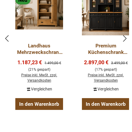
Neu
Landhaus
Premium
Mehrzweckschrank
Küchenschrank
aus Kiefer massiv –
Buffetschrank
Verkaufspreis:
Verkaufspreis:
1.187,23 €
2.897,00 €
Regulärer Preis:
Regulärer Pre
1.499,00 €
3.499,00 €
Natur gewachst –
Landhaus
(21% gespart)
(17% gespart)
Massivholz
Massivholz mit
Preise inkl. MwSt. zzgl.
Preise inkl. MwSt. zzgl.
Dielenschrank mit
Türen und
Versandkosten
Versandkosten
verstellbaren
Schubladen
Vergleichen
Vergleichen
Einlegeböden
In den Warenkorb
In den Warenkorb