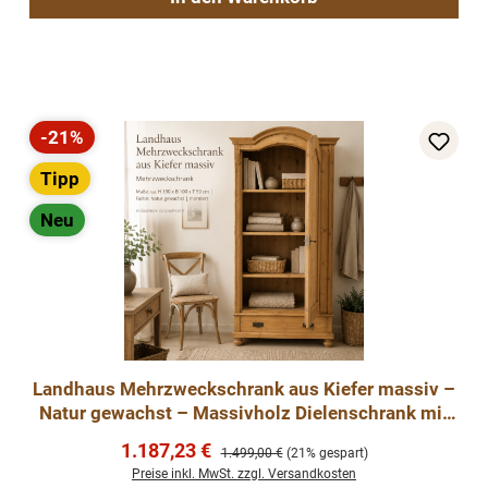
-21%
Rabatt
Tipp
Neu
Landhaus Mehrzweckschrank aus Kiefer massiv –
Natur gewachst – Massivholz Dielenschrank mit
verstellbaren Einlegeböden
Verkaufspreis:
1.187,23 €
Regulärer Preis:
1.499,00 €
(21% gespart)
Preise inkl. MwSt. zzgl. Versandkosten