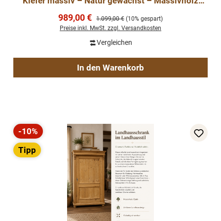
Kiefer massiv – Natur gewachst – Massivholz
Dielenschrank mit verstellbaren Einlegebödenrzeit
Verkaufspreis:
989,00 €
Regulärer Preis:
1.099,00 €
(10% gespart)
Schrank aus Weichholz
Preise inkl. MwSt. zzgl. Versandkosten
Vergleichen
In den Warenkorb
-10%
Rabatt
Tipp