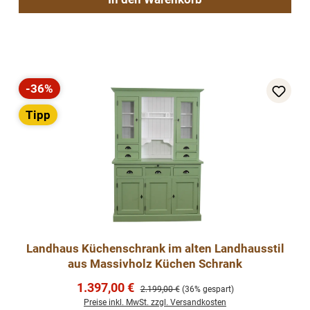
-36%
Rabatt
Tipp
Landhaus Küchenschrank im alten Landhausstil
aus Massivholz Küchen Schrank
Verkaufspreis:
1.397,00 €
Regulärer Preis:
2.199,00 €
(36% gespart)
Preise inkl. MwSt. zzgl. Versandkosten