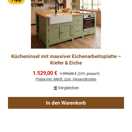
Kücheninsel mit massiver Eichenarbeitsplatte –
Kiefer & Eiche
Verkaufspreis:
1.529,00 €
Regulärer Preis:
1.999,00 €
(24% gespart)
Preise inkl. MwSt. zzgl. Versandkosten
Vergleichen
In den Warenkorb