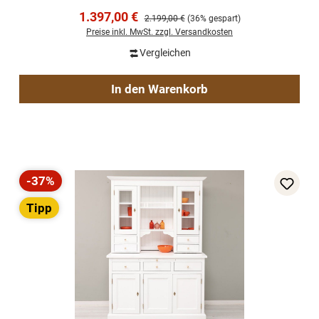
Verkaufspreis:
1.397,00 €
Regulärer Preis:
2.199,00 €
(36% gespart)
Preise inkl. MwSt. zzgl. Versandkosten
Vergleichen
In den Warenkorb
-37%
Rabatt
Tipp