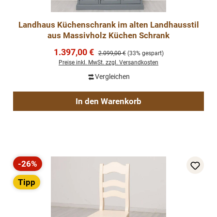
Landhaus Küchenschrank im alten Landhausstil
aus Massivholz Küchen Schrank
Verkaufspreis:
1.397,00 €
Regulärer Preis:
2.099,00 €
(33% gespart)
Preise inkl. MwSt. zzgl. Versandkosten
Vergleichen
In den Warenkorb
-26%
Rabatt
Tipp