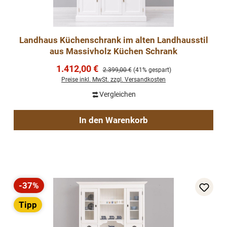
Landhaus Küchenschrank im alten Landhausstil
aus Massivholz Küchen Schrank
Verkaufspreis:
1.412,00 €
Regulärer Preis:
2.399,00 €
(41% gespart)
Preise inkl. MwSt. zzgl. Versandkosten
Vergleichen
In den Warenkorb
-37%
Rabatt
Tipp