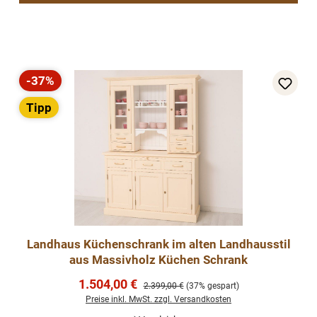
-37%
Rabatt
Tipp
Landhaus Küchenschrank im alten Landhausstil
aus Massivholz Küchen Schrank
Verkaufspreis:
1.504,00 €
Regulärer Preis:
2.399,00 €
(37% gespart)
Preise inkl. MwSt. zzgl. Versandkosten