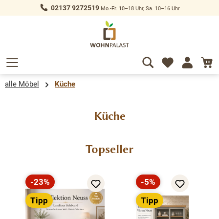
02137 9272519
Mo.-Fr. 10–18 Uhr, Sa. 10–16 Uhr
alt springen
alle Möbel
Küche
Küche
Produktgalerie überspringen
Topseller
-23%
-5%
Rabatt
Rabatt
Tipp
Tipp