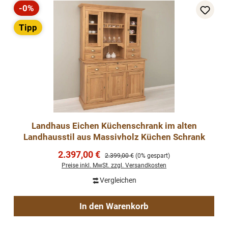
-0%
Rabatt
Tipp
Landhaus Eichen Küchenschrank im alten
Landhausstil aus Massivholz Küchen Schrank
Verkaufspreis:
2.397,00 €
Regulärer Preis:
2.399,00 €
(0% gespart)
Preise inkl. MwSt. zzgl. Versandkosten
Vergleichen
In den Warenkorb