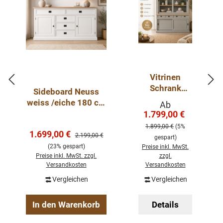
Vitrinen
Schrank
Sideboard Neuss
Neuss
weiss /eiche 180 cm
Verkaufspreis:
Ab
zementgrauei
mit Schiebetüren im
1.799,00 €
Regulärer Pre
che ab 120
Landhaus Stil
1.899,00 €
(5%
cm -
Verkaufspreis:
1.699,00 €
Regulärer Preis:
2.199,00 €
gespart)
Buffetschran
(23% gespart)
Preise inkl. MwSt.
k Größen &
Preise inkl. MwSt. zzgl.
zzgl.
Varianten
Versandkosten
Versandkosten
wählbar
Vergleichen
Vergleichen
In den Warenkorb
Details