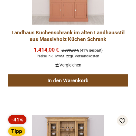
Landhaus Küchenschrank im alten Landhausstil
aus Massivholz Küchen Schrank
Verkaufspreis:
1.414,00 €
Regulärer Preis:
2.399,00 €
(41% gespart)
Preise inkl. MwSt. zzgl. Versandkosten
Vergleichen
In den Warenkorb
-41%
Rabatt
Tipp