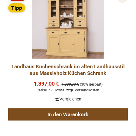
Rabatt
Tipp
Landhaus Küchenschrank im alten Landhausstil
aus Massivholz Küchen Schrank
Verkaufspreis:
1.397,00 €
Regulärer Preis:
1.999,00 €
(30% gespart)
Preise inkl. MwSt. zzgl. Versandkosten
Vergleichen
In den Warenkorb