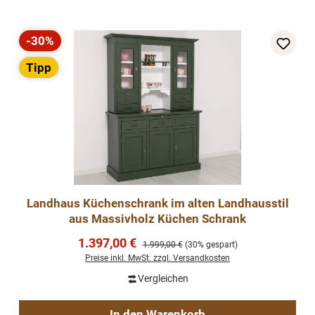
-30%
Rabatt
Tipp
Landhaus Küchenschrank im alten Landhausstil
aus Massivholz Küchen Schrank
Verkaufspreis:
1.397,00 €
Regulärer Preis:
1.999,00 €
(30% gespart)
Preise inkl. MwSt. zzgl. Versandkosten
Vergleichen
In den Warenkorb