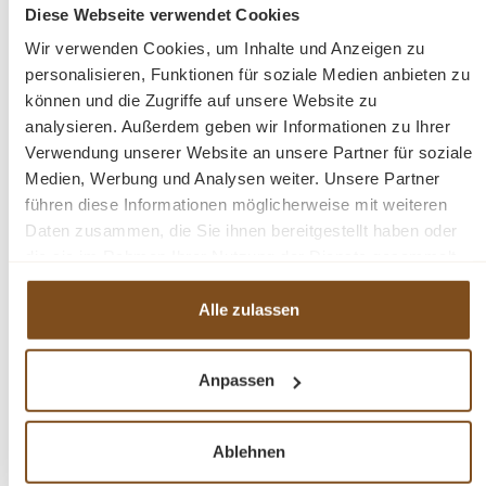
Diese Webseite verwendet Cookies
Preise inkl. MwSt. zzgl. Versandkosten
Wir verwenden Cookies, um Inhalte und Anzeigen zu
Vergleichen
personalisieren, Funktionen für soziale Medien anbieten zu
können und die Zugriffe auf unsere Website zu
In den Warenkorb
analysieren. Außerdem geben wir Informationen zu Ihrer
Verwendung unserer Website an unsere Partner für soziale
Medien, Werbung und Analysen weiter. Unsere Partner
führen diese Informationen möglicherweise mit weiteren
Daten zusammen, die Sie ihnen bereitgestellt haben oder
-41%
die sie im Rahmen Ihrer Nutzung der Dienste gesammelt
Rabatt
haben.
Tipp
Alle zulassen
Anpassen
Ablehnen