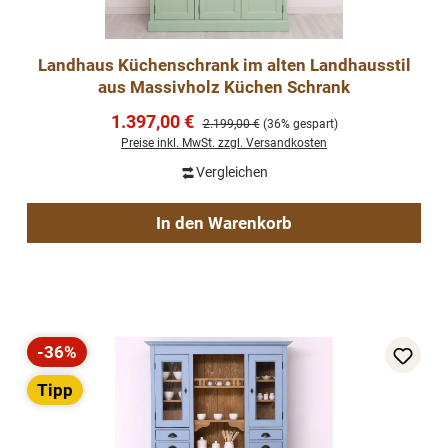
Landhaus Küchenschrank im alten Landhausstil
aus Massivholz Küchen Schrank
Verkaufspreis:
1.397,00 €
Regulärer Preis:
2.199,00 €
(36% gespart)
Preise inkl. MwSt. zzgl. Versandkosten
Vergleichen
In den Warenkorb
-36%
Rabatt
Tipp