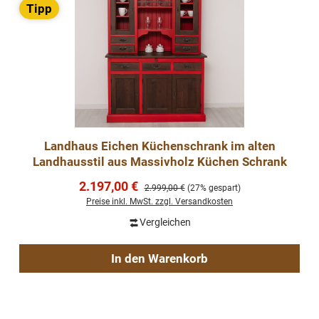
Tipp
Landhaus Eichen Küchenschrank im alten
Landhausstil aus Massivholz Küchen Schrank
Verkaufspreis:
2.197,00 €
Regulärer Preis:
2.999,00 €
(27% gespart)
Preise inkl. MwSt. zzgl. Versandkosten
Vergleichen
In den Warenkorb