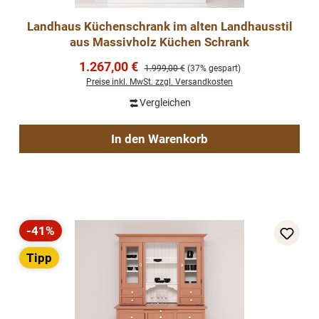
Landhaus Küchenschrank im alten Landhausstil
aus Massivholz Küchen Schrank
Verkaufspreis:
1.267,00 €
Regulärer Preis:
1.999,00 €
(37% gespart)
Preise inkl. MwSt. zzgl. Versandkosten
Vergleichen
In den Warenkorb
-41%
Rabatt
Tipp