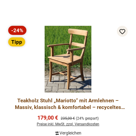
-24%
Rabatt
Tipp
Teakholz Stuhl „Mariotto“ mit Armlehnen –
Massiv, klassisch & komfortabel – recyceltes
Teak, naturbe
Verkaufspreis:
179,00 €
Regulärer Preis:
235,00 €
(24% gespart)
Preise inkl. MwSt. zzgl. Versandkosten
Vergleichen