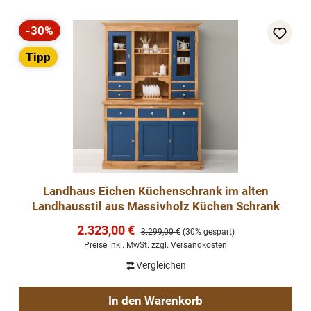
-30%
Rabatt
Tipp
Landhaus Eichen Küchenschrank im alten
Landhausstil aus Massivholz Küchen Schrank
Verkaufspreis:
2.323,00 €
Regulärer Preis:
3.299,00 €
(30% gespart)
Preise inkl. MwSt. zzgl. Versandkosten
Vergleichen
In den Warenkorb