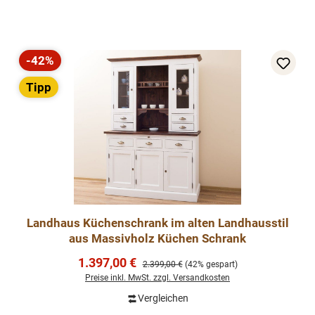
-42%
Rabatt
Tipp
Landhaus Küchenschrank im alten Landhausstil
aus Massivholz Küchen Schrank
Verkaufspreis:
1.397,00 €
Regulärer Preis:
2.399,00 €
(42% gespart)
Preise inkl. MwSt. zzgl. Versandkosten
Vergleichen