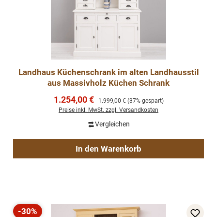
Landhaus Küchenschrank im alten Landhausstil
aus Massivholz Küchen Schrank
Verkaufspreis:
1.254,00 €
Regulärer Preis:
1.999,00 €
(37% gespart)
Preise inkl. MwSt. zzgl. Versandkosten
Vergleichen
In den Warenkorb
-30%