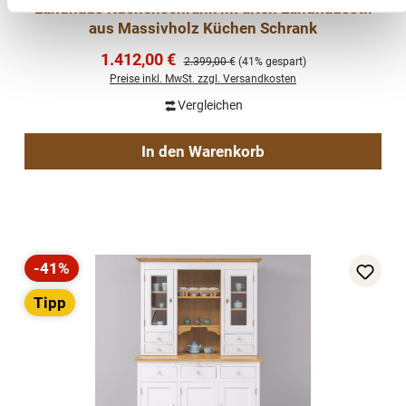
Landhaus Küchenschrank im alten Landhausstil
aus Massivholz Küchen Schrank
Verkaufspreis:
1.412,00 €
Regulärer Preis:
2.399,00 €
(41% gespart)
Preise inkl. MwSt. zzgl. Versandkosten
Vergleichen
In den Warenkorb
-41%
Rabatt
Tipp