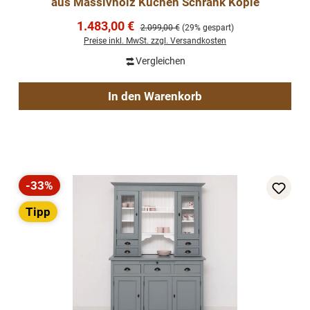
aus Massivholz Küchen Schrank Kopie
Verkaufspreis:
1.483,00 €
Regulärer Preis:
2.099,00 €
(29% gespart)
Preise inkl. MwSt. zzgl. Versandkosten
Vergleichen
In den Warenkorb
-33%
Rabatt
Tipp