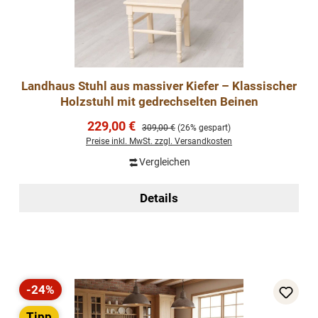
Landhaus Stuhl aus massiver Kiefer – Klassischer
Holzstuhl mit gedrechselten Beinen
Verkaufspreis:
229,00 €
Regulärer Preis:
309,00 €
(26% gespart)
Preise inkl. MwSt. zzgl. Versandkosten
Vergleichen
Details
-24%
Rabatt
Tipp