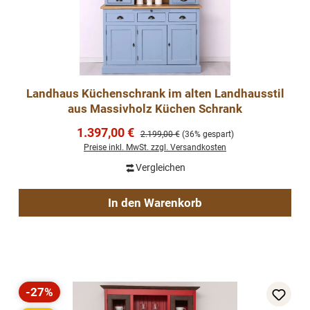
Landhaus Küchenschrank im alten Landhausstil
aus Massivholz Küchen Schrank
Verkaufspreis:
1.397,00 €
Regulärer Preis:
2.199,00 €
(36% gespart)
Preise inkl. MwSt. zzgl. Versandkosten
Vergleichen
In den Warenkorb
-27%
Rabatt