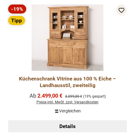
-19%
Rabatt
Tipp
Küchenschrank Vitrine aus 100 % Eiche –
Landhausstil, zweiteilig
Verkaufspreis:
Ab
2.499,00 €
Regulärer Preis:
3.099,00 €
(19% gespart)
Preise inkl. MwSt. zzgl. Versandkosten
Vergleichen
Details