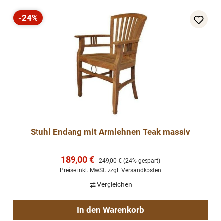
-24%
Rabatt
Stuhl Endang mit Armlehnen Teak massiv
Verkaufspreis:
189,00 €
Regulärer Preis:
249,00 €
(24% gespart)
Preise inkl. MwSt. zzgl. Versandkosten
Vergleichen
In den Warenkorb