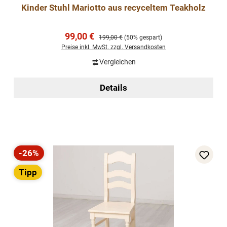
Kinder Stuhl Mariotto aus recyceltem Teakholz
Verkaufspreis:
99,00 €
Regulärer Preis:
199,00 €
(50% gespart)
Preise inkl. MwSt. zzgl. Versandkosten
Vergleichen
Details
-26%
Rabatt
Tipp