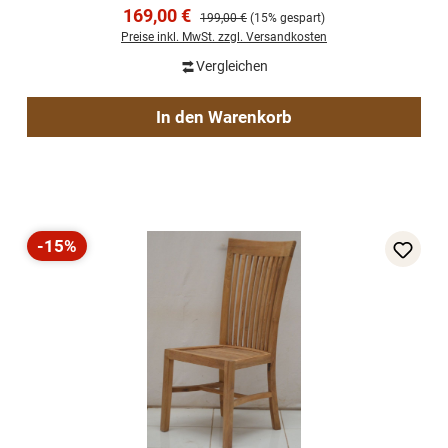
Verkaufspreis:
169,00 €
Regulärer Preis:
199,00 €
(15% gespart)
Preise inkl. MwSt. zzgl. Versandkosten
Vergleichen
In den Warenkorb
-15%
Rabatt