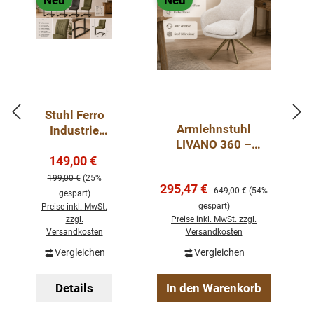
Neu
Neu
Stuhl Ferro
Armlehnstuhl
Industrie
LIVANO 360 –
Design -
Verkaufspreis:
drehbar | Mikrofaser
149,00 €
Esszimmerst
Regulärer Preis:
| 360° Drehfunktion |
uhl in
199,00 €
(25%
Verkaufspreis:
295,47 €
Komfortsitz |
Regulärer Preis:
verschiedene
649,00 €
(54%
gespart)
Metallgestell
n Farben
gespart)
Preise inkl. MwSt.
zzgl.
Preise inkl. MwSt. zzgl.
Versandkosten
Versandkosten
Vergleichen
Vergleichen
Details
In den Warenkorb