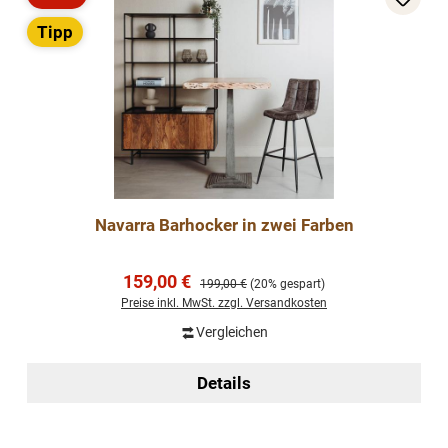
Rabatt
Tipp
Navarra Barhocker in zwei Farben
Verkaufspreis:
159,00 €
Regulärer Preis:
199,00 €
(20% gespart)
Preise inkl. MwSt. zzgl. Versandkosten
Vergleichen
Details