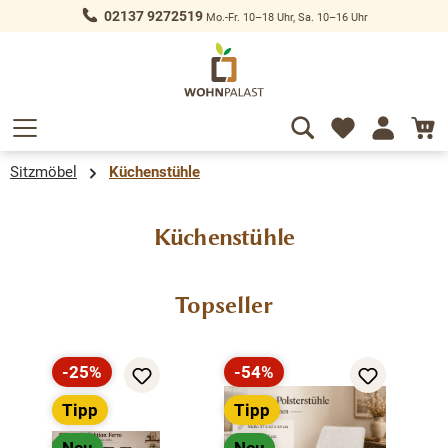
02137 9272519
Mo.-Fr. 10–18 Uhr, Sa. 10–16 Uhr
alt springen
Sitzmöbel
Küchenstühle
Küchenstühle
Produktgalerie überspringen
Topseller
-25%
-54%
Rabatt
Rabatt
Tipp
Tipp