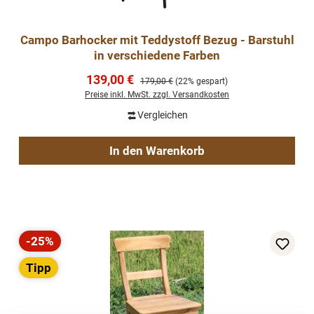
Campo Barhocker mit Teddystoff Bezug - Barstuhl
in verschiedene Farben
Verkaufspreis:
139,00 €
Regulärer Preis:
179,00 €
(22% gespart)
Preise inkl. MwSt. zzgl. Versandkosten
Vergleichen
In den Warenkorb
-25%
Rabatt
Tipp