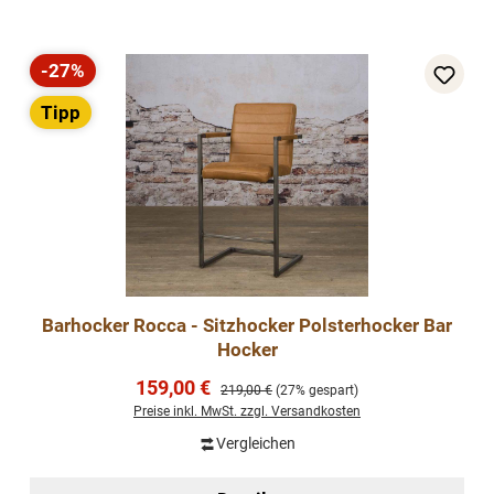
-27%
Rabatt
Tipp
Barhocker Rocca - Sitzhocker Polsterhocker Bar
Hocker
Verkaufspreis:
159,00 €
Regulärer Preis:
219,00 €
(27% gespart)
Preise inkl. MwSt. zzgl. Versandkosten
Vergleichen