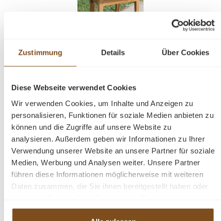
Zustimmung
Details
Über Cookies
Stuhl Mariotto aus recyceltem Teakholz
Diese Webseite verwendet Cookies
Verkaufspreis:
149,00 €
Regulärer Preis:
199,00 €
(25% gespart)
Preise inkl. MwSt. zzgl. Versandkosten
Wir verwenden Cookies, um Inhalte und Anzeigen zu
personalisieren, Funktionen für soziale Medien anbieten zu
Vergleichen
können und die Zugriffe auf unsere Website zu
analysieren. Außerdem geben wir Informationen zu Ihrer
In den Warenkorb
Verwendung unserer Website an unsere Partner für soziale
Medien, Werbung und Analysen weiter. Unsere Partner
führen diese Informationen möglicherweise mit weiteren
Daten zusammen, die Sie ihnen bereitgestellt haben oder
die sie im Rahmen Ihrer Nutzung der Dienste gesammelt
-20%
haben.
Rabatt