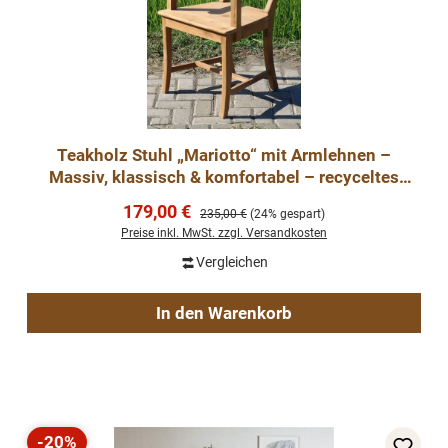
Teakholz Stuhl „Mariotto“ mit Armlehnen –
Massiv, klassisch & komfortabel – recyceltes
Teak, naturbe
Verkaufspreis:
179,00 €
Regulärer Preis:
235,00 €
(24% gespart)
Preise inkl. MwSt. zzgl. Versandkosten
Vergleichen
In den Warenkorb
-20%