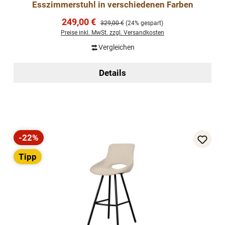
Esszimmerstuhl in verschiedenen Farben
Verkaufspreis:
249,00 €
Regulärer Preis:
329,00 €
(24% gespart)
Preise inkl. MwSt. zzgl. Versandkosten
Vergleichen
Details
-22%
Rabatt
Tipp