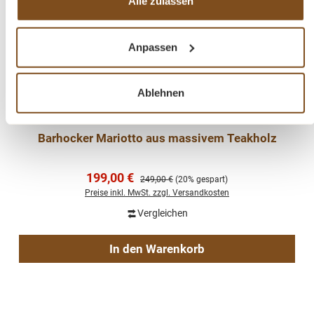
Alle zulassen
Anpassen
Ablehnen
Barhocker Mariotto aus massivem Teakholz
Verkaufspreis:
199,00 €
Regulärer Preis:
249,00 €
(20% gespart)
Preise inkl. MwSt. zzgl. Versandkosten
Vergleichen
In den Warenkorb