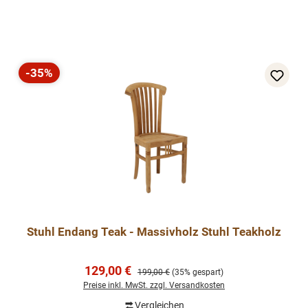
-35%
Rabatt
Stuhl Endang Teak - Massivholz Stuhl Teakholz
Verkaufspreis:
129,00 €
Regulärer Preis:
199,00 €
(35% gespart)
Preise inkl. MwSt. zzgl. Versandkosten
Vergleichen