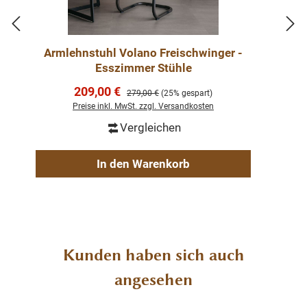
Armlehnstuhl Volano Freischwinger -
Esszimmer Stühle
Verkaufspreis:
209,00 €
Regulärer Preis:
279,00 €
(25% gespart)
Preise inkl. MwSt. zzgl. Versandkosten
Vergleichen
In den Warenkorb
Produktgalerie überspringen
Kunden haben sich auch
angesehen