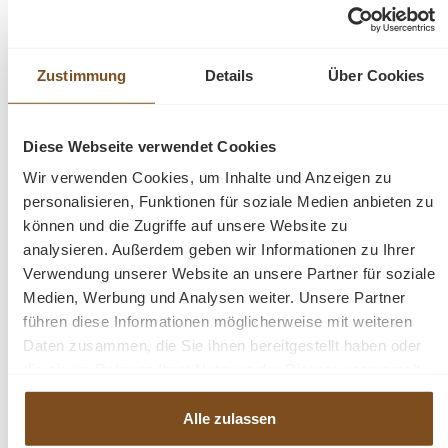
Die Industriestuhl Kollektion von WOHNPALAST
besteht aus robusten, funktionalen Stühlen mit
Zustimmung
Details
Über Cookies
starkem und selbstbewusstem Charakter. Industrial
steht für cooles und robustes Design, manchmal mit
echtem Vintage-Look. Der Trick liegt in der richtigen
Diese Webseite verwendet Cookies
Kombination und der Qualität der verwendeten
Wir verwenden Cookies, um Inhalte und Anzeigen zu
Materialien.
personalisieren, Funktionen für soziale Medien anbieten zu
können und die Zugriffe auf unsere Website zu
analysieren. Außerdem geben wir Informationen zu Ihrer
Fragen zum Produkt?
Verwendung unserer Website an unsere Partner für soziale
Medien, Werbung und Analysen weiter. Unsere Partner
Menü schließen
führen diese Informationen möglicherweise mit weiteren
Produktinformationen "Armlehnstuhl Volano
Daten zusammen, die Sie ihnen bereitgestellt haben oder
Freischwinger - Esszimmer Stühle"
die sie im Rahmen Ihrer Nutzung der Dienste gesammelt
haben.
Dieser Armlehnstuhl ist in drei Farben erhältlich. Ein
Produktgalerie überspringen
Alle zulassen
Ähnliche Produkte
moderner Freischwinger Stuhl mit Armlehnen. Der Stuhl