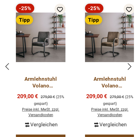
-25%
-25%
Rabatt
Rabatt
Tipp
Tipp
Armlehnstuhl
Armlehnstuhl
Volano
Volano
Freischwinger -
Freischwinger -
Verkaufspreis:
Verkaufspreis:
209,00 €
209,00 €
Regulärer Preis:
Regulärer Preis:
279,00 €
(25%
279,00 €
(25%
Esszimmer Stühle
Esszimmer Stühle
gespart)
gespart)
Preise inkl. MwSt. zzgl.
Preise inkl. MwSt. zzgl.
Versandkosten
Versandkosten
Vergleichen
Vergleichen