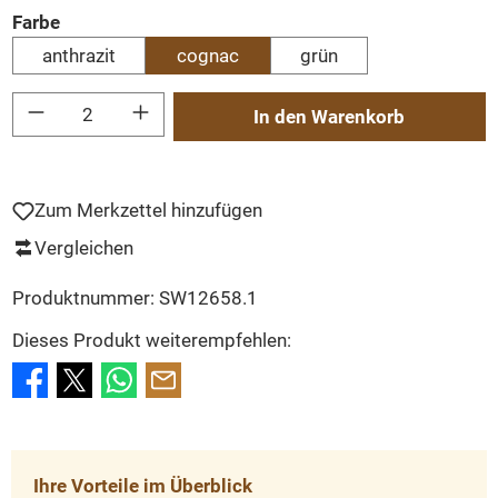
auswählen
Farbe
anthrazit
cognac
grün
Produkt Anzahl: Gib den gewünschten Wert ein oder benutze die Schaltflächen um
In den Warenkorb
Zum Merkzettel hinzufügen
Vergleichen
Produktnummer:
SW12658.1
Dieses Produkt weiterempfehlen:
Ihre Vorteile im Überblick