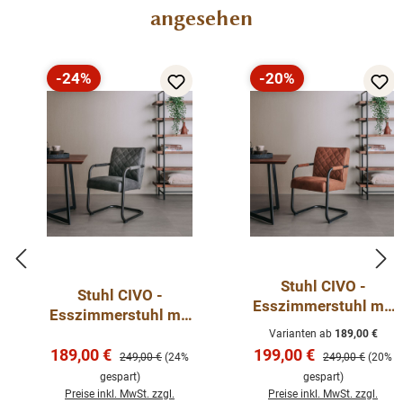
angesehen
-24%
-20%
Rabatt
Rabatt
Stuhl CIVO -
Stuhl CIVO -
Esszimmerstuhl mit
Esszimmerstuhl mit
Armlehnen
Armlehnen
Varianten ab
189,00 €
Verkaufspreis:
Verkaufspreis:
189,00 €
199,00 €
Regulärer Preis:
Regulärer Preis:
249,00 €
(24%
249,00 €
(20%
gespart)
gespart)
Preise inkl. MwSt. zzgl.
Preise inkl. MwSt. zzgl.