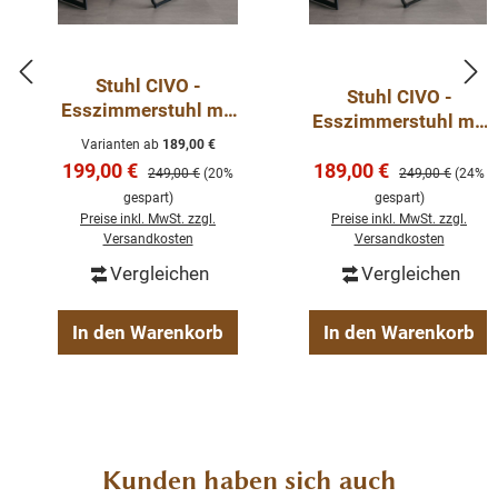
Stuhl CIVO -
Stuhl CIVO -
Esszimmerstuhl mit
Esszimmerstuhl mit
Armlehnen
Armlehnen
Varianten ab
189,00 €
Verkaufspreis:
Verkaufspreis:
199,00 €
189,00 €
Regulärer Preis:
Regulärer Preis:
249,00 €
(20%
249,00 €
(24%
gespart)
gespart)
Preise inkl. MwSt. zzgl.
Preise inkl. MwSt. zzgl.
Versandkosten
Versandkosten
Vergleichen
Vergleichen
In den Warenkorb
In den Warenkorb
Produktgalerie überspringen
Kunden haben sich auch