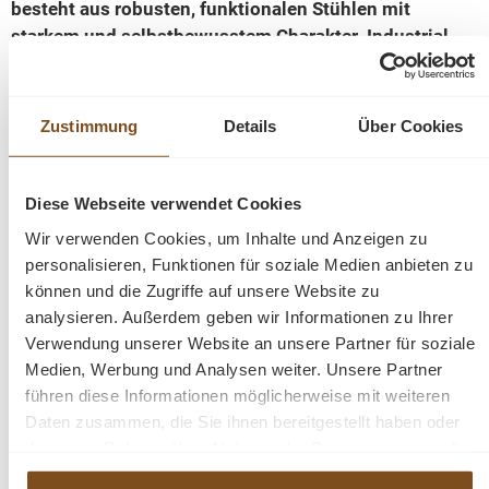
besteht aus robusten, funktionalen Stühlen mit
starkem und selbstbewusstem Charakter. Industrial
steht für cooles und robustes Design, manchmal mit
echtem Vintage-Look. Der Trick liegt in der richtigen
Kombination und der Qualität der verwendeten
Zustimmung
Details
Über Cookies
Materialien.
Diese Webseite verwendet Cookies
Wir verwenden Cookies, um Inhalte und Anzeigen zu
personalisieren, Funktionen für soziale Medien anbieten zu
Fragen zum Produkt?
können und die Zugriffe auf unsere Website zu
analysieren. Außerdem geben wir Informationen zu Ihrer
Menü schließen
Verwendung unserer Website an unsere Partner für soziale
Produktinformationen "Stuhl CIVO -
Medien, Werbung und Analysen weiter. Unsere Partner
führen diese Informationen möglicherweise mit weiteren
Esszimmerstuhl mit Armlehnen"
Daten zusammen, die Sie ihnen bereitgestellt haben oder
Der Stuhl steht auf einem Metallgestell. Der Bezug ist
die sie im Rahmen Ihrer Nutzung der Dienste gesammelt
Produktgalerie überspringen
Ähnliche Produkte
aus strapazierfähigen Stoff. Die Armlehnen sind
haben.