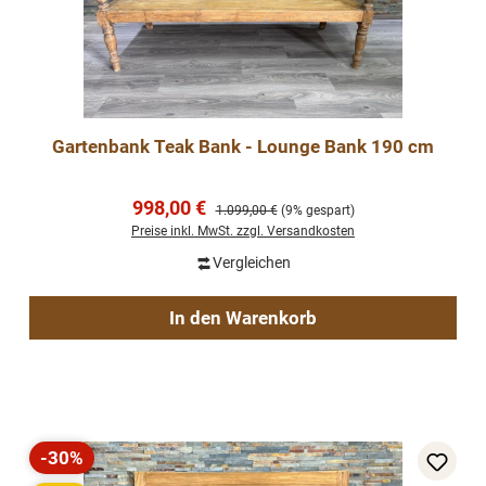
Gartenbank Teak Bank - Lounge Bank 190 cm
Verkaufspreis:
998,00 €
Regulärer Preis:
1.099,00 €
(9% gespart)
Preise inkl. MwSt. zzgl. Versandkosten
Vergleichen
In den Warenkorb
-30%
Rabatt