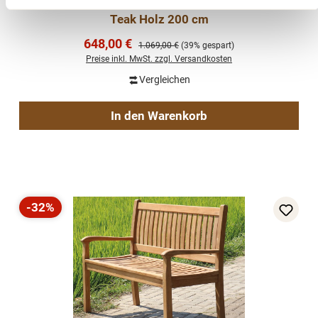
Gartenbank Beaufort Teak Outdoor Bank Premium
Teak Holz 200 cm
Verkaufspreis:
648,00 €
Regulärer Preis:
1.069,00 €
(39% gespart)
Preise inkl. MwSt. zzgl. Versandkosten
Vergleichen
In den Warenkorb
-32%
Rabatt