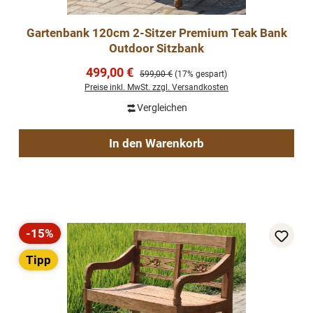
Gartenbank 120cm 2-Sitzer Premium Teak Bank
Outdoor Sitzbank
Verkaufspreis:
499,00 €
Regulärer Preis:
599,00 €
(17% gespart)
Preise inkl. MwSt. zzgl. Versandkosten
Vergleichen
In den Warenkorb
-15%
Rabatt
Tipp