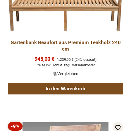
Gartenbank Beaufort aus Premium Teakholz 240
cm
Verkaufspreis:
945,00 €
Regulärer Preis:
1.239,00 €
(24% gespart)
Preise inkl. MwSt. zzgl. Versandkosten
Vergleichen
In den Warenkorb
-9%
Rabatt