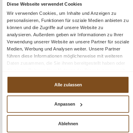
Diese Webseite verwendet Cookies
Preise inkl. MwSt. zzgl. Versandkosten
Vergleichen
Wir verwenden Cookies, um Inhalte und Anzeigen zu
personalisieren, Funktionen für soziale Medien anbieten zu
In den Warenkorb
können und die Zugriffe auf unsere Website zu
analysieren. Außerdem geben wir Informationen zu Ihrer
Verwendung unserer Website an unsere Partner für soziale
Medien, Werbung und Analysen weiter. Unsere Partner
führen diese Informationen möglicherweise mit weiteren
Daten zusammen, die Sie ihnen bereitgestellt haben oder
-39%
Rabatt
die sie im Rahmen Ihrer Nutzung der Dienste gesammelt
Tipp
haben.
Alle zulassen
Anpassen
Ablehnen