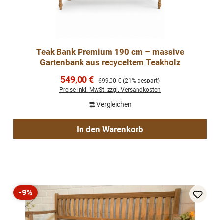
Teak Bank Premium 190 cm – massive
Gartenbank aus recyceltem Teakholz
Verkaufspreis:
549,00 €
Regulärer Preis:
699,00 €
(21% gespart)
Preise inkl. MwSt. zzgl. Versandkosten
Vergleichen
In den Warenkorb
-9%
Rabatt