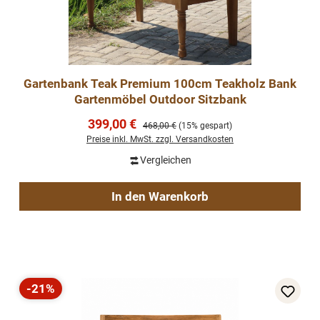
Gartenbank Teak Premium 100cm Teakholz Bank
Gartenmöbel Outdoor Sitzbank
Verkaufspreis:
399,00 €
Regulärer Preis:
468,00 €
(15% gespart)
Preise inkl. MwSt. zzgl. Versandkosten
Vergleichen
In den Warenkorb
-21%
Rabatt