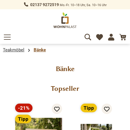
02137 9272519
Mo.-Fr. 10–18 Uhr, Sa. 10–16 Uhr
alt springen
Teakmöbel
Bänke
Bänke
Produktgalerie überspringen
Topseller
-21%
Tipp
Rabatt
Tipp