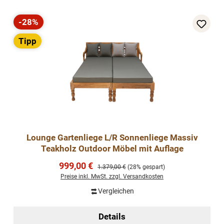
-28%
Rabatt
Tipp
Lounge Gartenliege L/R Sonnenliege Massiv
Teakholz Outdoor Möbel mit Auflage
Verkaufspreis:
999,00 €
Regulärer Preis:
1.379,00 €
(28% gespart)
Preise inkl. MwSt. zzgl. Versandkosten
Vergleichen
Details