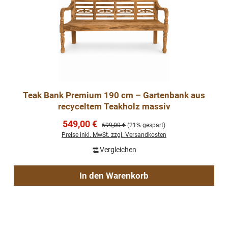
Teak Bank Premium 190 cm – Gartenbank aus
recyceltem Teakholz massiv
Verkaufspreis:
549,00 €
Regulärer Preis:
699,00 €
(21% gespart)
Preise inkl. MwSt. zzgl. Versandkosten
Vergleichen
In den Warenkorb