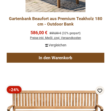
Gartenbank Beaufort aus Premium Teakholz 180
cm - Outdoor Bank
Verkaufspreis:
586,00 €
Regulärer Preis:
859,00 €
(32% gespart)
Preise inkl. MwSt. zzgl. Versandkosten
Vergleichen
In den Warenkorb
-24%
Rabatt