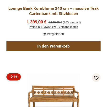
Lounge Bank Kornblume 240 cm – massive Teak
Gartenbank mit Sitzkissen
Verkaufspreis:
1.399,00 €
Regulärer Preis:
1.899,00 €
(26% gespart)
Preise inkl. MwSt. zzgl. Versandkosten
Vergleichen
In den Warenkorb
-21%
Rabatt