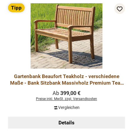
Tipp
Gartenbank Beaufort Teakholz - verschiedene
Maße - Bank Sitzbank Massivholz Premium Teak
Gartenmöbel
Regulärer Preis:
Ab
399,00 €
Preise inkl. MwSt. zzgl. Versandkosten
Vergleichen
Details