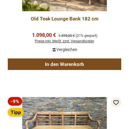
Old Teak Lounge Bank 182 cm
Verkaufspreis:
1.098,00 €
Regulärer Preis:
1.395,00 €
(21% gespart)
Preise inkl. MwSt. zzgl. Versandkosten
Vergleichen
In den Warenkorb
-9%
Rabatt
Tipp