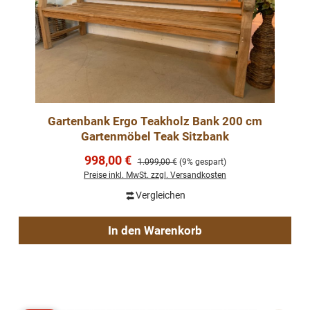
Gartenbank Ergo Teakholz Bank 200 cm
Gartenmöbel Teak Sitzbank
Verkaufspreis:
998,00 €
Regulärer Preis:
1.099,00 €
(9% gespart)
Preise inkl. MwSt. zzgl. Versandkosten
Vergleichen
In den Warenkorb