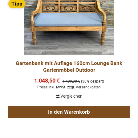
Tipp
Gartenbank mit Auflage 160cm Lounge Bank
Gartenmöbel Outdoor
Verkaufspreis:
1.048,50 €
Regulärer Preis:
1.499,00 €
(30% gespart)
Preise inkl. MwSt. zzgl. Versandkosten
Vergleichen
In den Warenkorb