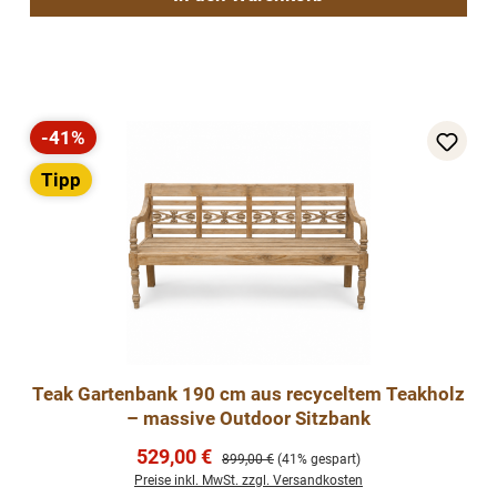
-41%
Rabatt
Tipp
Teak Gartenbank 190 cm aus recyceltem Teakholz
– massive Outdoor Sitzbank
Verkaufspreis:
529,00 €
Regulärer Preis:
899,00 €
(41% gespart)
Preise inkl. MwSt. zzgl. Versandkosten