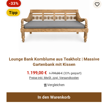
-33%
Rabatt
Tipp
Lounge Bank Kornblume aus Teakholz | Massive
Gartenbank mit Kissen
Verkaufspreis:
1.199,00 €
Regulärer Preis:
1.799,00 €
(33% gespart)
Preise inkl. MwSt. zzgl. Versandkosten
Vergleichen
In den Warenkorb