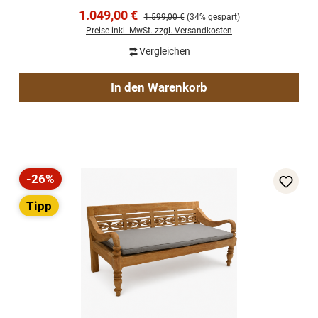
Verkaufspreis:
1.049,00 €
Regulärer Preis:
1.599,00 €
(34% gespart)
Preise inkl. MwSt. zzgl. Versandkosten
Vergleichen
In den Warenkorb
-26%
Rabatt
Tipp