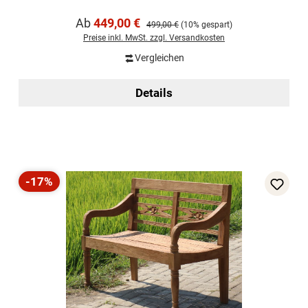
Verkaufspreis:
Ab
449,00 €
Regulärer Preis:
499,00 €
(10% gespart)
Preise inkl. MwSt. zzgl. Versandkosten
Vergleichen
Details
-17%
Rabatt