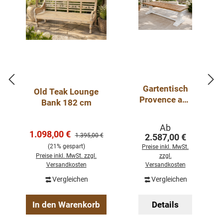
Gartentisch
Old Teak Lounge
Provence aus
Bank 182 cm
recyceltem
Teakholz –
Regulärer Preis:
Ab
massiver
Verkaufspreis:
1.098,00 €
Regulärer Preis:
1.395,00 €
2.587,00 €
Klostertisch
(21% gespart)
Preise inkl. MwSt.
für den
Preise inkl. MwSt. zzgl.
zzgl.
Außenbereic
Versandkosten
Versandkosten
h Kopie
Vergleichen
Vergleichen
In den Warenkorb
Details