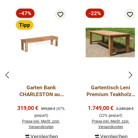
-47%
-22%
Rabatt
Rabatt
Tipp
Garten Bank
Gartentisch Leni
CHARLESTON aus
Premium Teakholz -
Old-Teak 175 cm
Tisch Massiv
Verkaufspreis:
Verkaufspreis:
319,00 €
1.749,00 €
Outdoor Teak
Regulärer Preis:
Regulärer Pre
599,00 €
(47%
2.249,00 €
gespart)
(22% gespart)
Preise inkl. MwSt. zzgl.
Preise inkl. MwSt. zzgl.
Versandkosten
Versandkosten
Vergleichen
Vergleichen