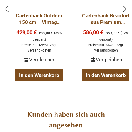
Sitzgarnitur nach Ihren Wünschen
zusammen - Schreiben Sie uns
Gartenbank Outdoor
Gartenbank Beaufort
unter
mail@wohnpalast.de
.
150 cm – Vintage
aus Premium
Teakbank aus
Teakholz 180 cm -
Verkaufspreis:
Verkaufspreis:
429,00 €
586,00 €
Regulärer Preis:
Regulärer Preis:
699,00 €
(39%
859,00 €
(32%
recyceltem Teakholz
Outdoor Bank
Teak Bank
gespart)
gespart)
ergraut
recycelt
Preise inkl. MwSt. zzgl.
Preise inkl. MwSt. zzgl.
ohne Rückenlehne
Versandkosten
Versandkosten
viele Größen auf Lager
Vergleichen
Vergleichen
mit Wasserablauf Rillen
In den Warenkorb
In den Warenkorb
"Gartenbank Bali aus recyceltem Teakholz"
Produktgalerie überspringen
Kunden haben sich auch
angesehen