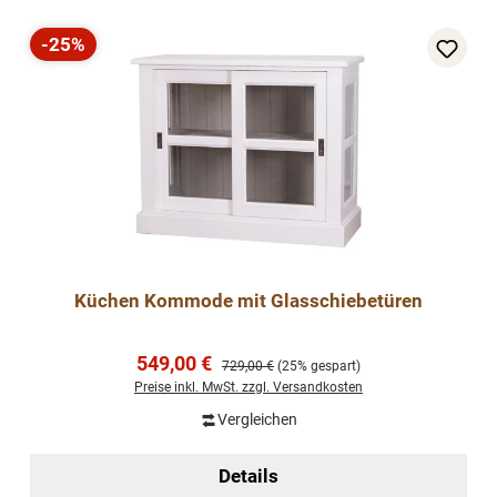
-25%
Rabatt
Küchen Kommode mit Glasschiebetüren
Verkaufspreis:
549,00 €
Regulärer Preis:
729,00 €
(25% gespart)
Preise inkl. MwSt. zzgl. Versandkosten
Vergleichen
Details