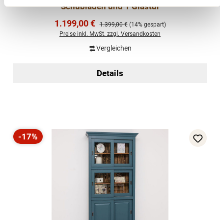
Schubladen und 1 Glastür
Verkaufspreis:
1.199,00 €
Regulärer Preis:
1.399,00 €
(14% gespart)
Preise inkl. MwSt. zzgl. Versandkosten
Vergleichen
Details
-17%
Rabatt