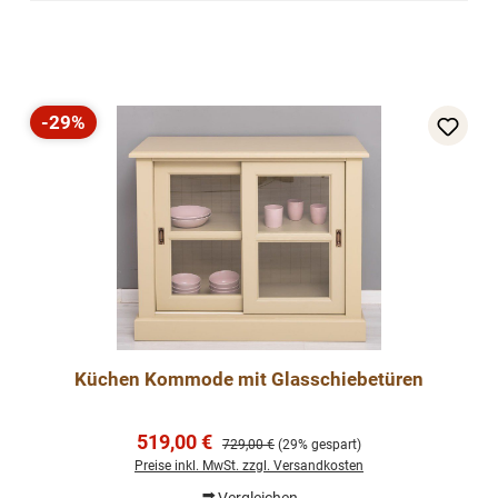
-29%
Rabatt
Küchen Kommode mit Glasschiebetüren
Verkaufspreis:
519,00 €
Regulärer Preis:
729,00 €
(29% gespart)
Preise inkl. MwSt. zzgl. Versandkosten