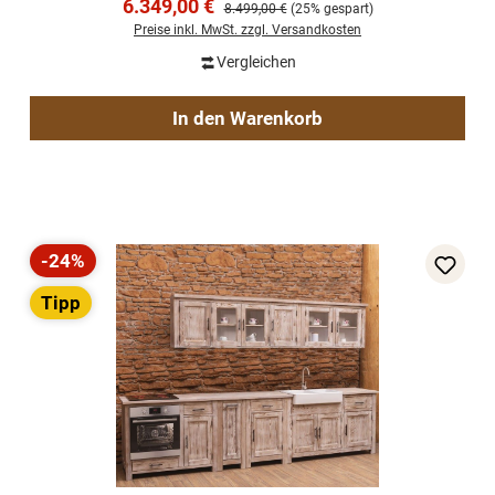
Verkaufspreis:
6.349,00 €
Regulärer Preis:
8.499,00 €
(25% gespart)
Preise inkl. MwSt. zzgl. Versandkosten
Vergleichen
In den Warenkorb
-24%
Rabatt
Tipp