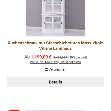
Küchenschrank mit Glasschiebetüren Massivholz
Vitrine Landhaus
Verkaufspreis:
Ab
1.199,00 €
Regulärer Preis:
1.499,00 €
(20% gespart)
Preise inkl. MwSt. zzgl. Versandkosten
Vergleichen
Details