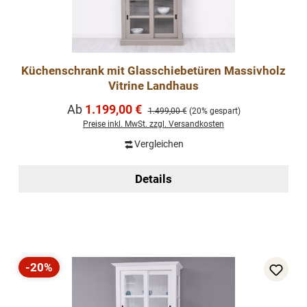
Küchenschrank mit Glasschiebetüren Massivholz
Vitrine Landhaus
Verkaufspreis:
Ab
1.199,00 €
Regulärer Preis:
1.499,00 €
(20% gespart)
Preise inkl. MwSt. zzgl. Versandkosten
Vergleichen
Details
-20%
Rabatt