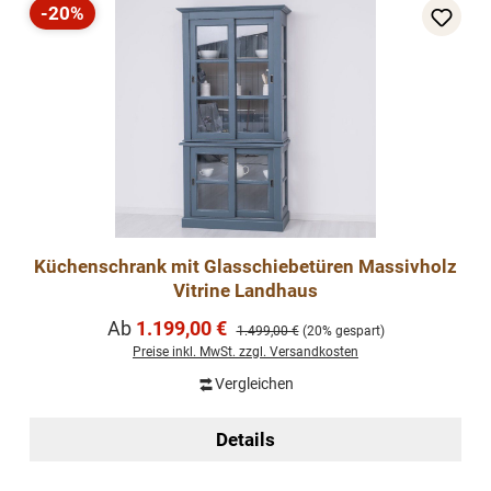
-20%
Rabatt
Küchenschrank mit Glasschiebetüren Massivholz
Vitrine Landhaus
Verkaufspreis:
Ab
1.199,00 €
Regulärer Preis:
1.499,00 €
(20% gespart)
Preise inkl. MwSt. zzgl. Versandkosten
Vergleichen
Details