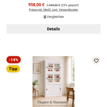
Verkaufspreis:
958,00 €
Regulärer Preis:
1.349,00 €
(29% gespart)
Preise inkl. MwSt. zzgl. Versandkosten
Vergleichen
Details
-14%
Rabatt
Tipp