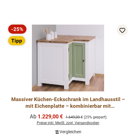
-25%
Rabatt
Tipp
Massiver Küchen-Eckschrank im Landhausstil –
mit Eichenplatte – kombinierbar mit
Küchenmodule
Verkaufspreis:
Ab
1.229,00 €
Regulärer Preis:
1.649,00 €
(25% gespart)
Preise inkl. MwSt. zzgl. Versandkosten
Vergleichen