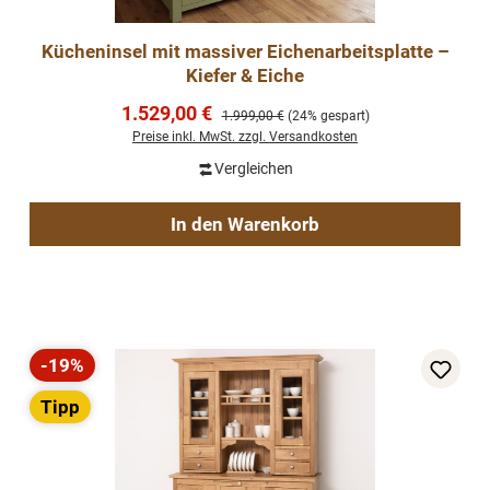
Kücheninsel mit massiver Eichenarbeitsplatte –
Kiefer & Eiche
Verkaufspreis:
1.529,00 €
Regulärer Preis:
1.999,00 €
(24% gespart)
Preise inkl. MwSt. zzgl. Versandkosten
Vergleichen
In den Warenkorb
-19%
Rabatt
Tipp