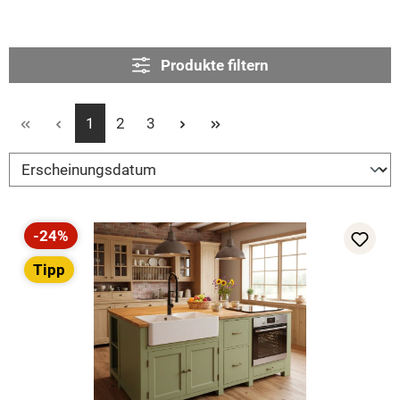
Produkte filtern
Seite
Seite
Seite
1
2
3
-24%
Rabatt
Tipp