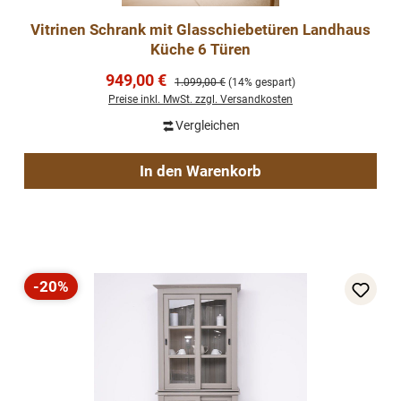
Vitrinen Schrank mit Glasschiebetüren Landhaus
Küche 6 Türen
Verkaufspreis:
949,00 €
Regulärer Preis:
1.099,00 €
(14% gespart)
Preise inkl. MwSt. zzgl. Versandkosten
Vergleichen
In den Warenkorb
-20%
Rabatt