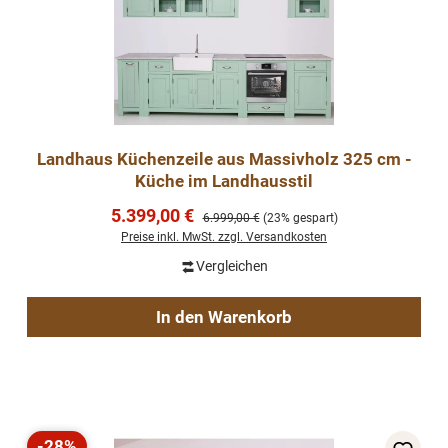
Landhaus Küchenzeile aus Massivholz 325 cm -
Küche im Landhausstil
Verkaufspreis:
5.399,00 €
Regulärer Preis:
6.999,00 €
(23% gespart)
Preise inkl. MwSt. zzgl. Versandkosten
Vergleichen
In den Warenkorb
-28%