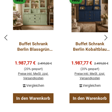
Neu
Neu
Buffet Schrank
Buffet Schrank
Berlin Blassgrün
Berlin Kobaltblau
150 cm im
150 cm im
Landhausstil Kopie
Landhausstil
Verkaufspreis:
Verkaufspreis:
1.987,77 €
1.987,77 €
Regulärer Preis:
Regulärer Pre
2.499,00 €
2.499,00 €
(20% gespart)
(20% gespart)
Preise inkl. MwSt. zzgl.
Preise inkl. MwSt. zzgl.
Versandkosten
Versandkosten
Vergleichen
Vergleichen
In den Warenkorb
In den Warenkorb