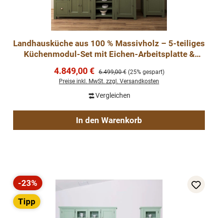
Landhausküche aus 100 % Massivholz – 5-teiliges
Küchenmodul-Set mit Eichen-Arbeitsplatte &
Keramiksp
Verkaufspreis:
4.849,00 €
Regulärer Preis:
6.499,00 €
(25% gespart)
Preise inkl. MwSt. zzgl. Versandkosten
Vergleichen
In den Warenkorb
-23%
Rabatt
Tipp