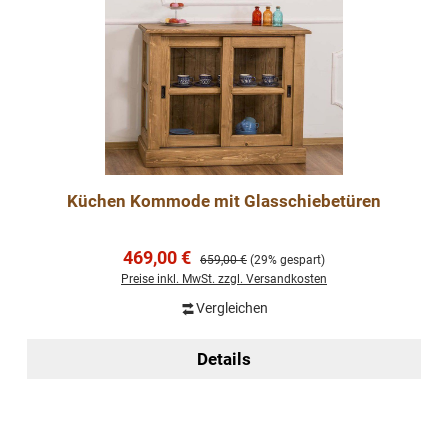
Küchen Kommode mit Glasschiebetüren
Verkaufspreis:
469,00 €
Regulärer Preis:
659,00 €
(29% gespart)
Preise inkl. MwSt. zzgl. Versandkosten
Vergleichen
Details