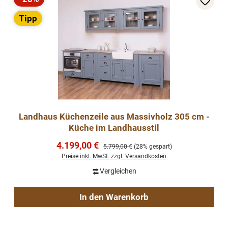
Rabatt
Tipp
Landhaus Küchenzeile aus Massivholz 305 cm -
Küche im Landhausstil
Verkaufspreis:
4.199,00 €
Regulärer Preis:
5.799,00 €
(28% gespart)
Preise inkl. MwSt. zzgl. Versandkosten
Vergleichen
In den Warenkorb