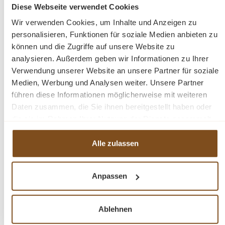
Diese Webseite verwendet Cookies
Vergleichen
Wir verwenden Cookies, um Inhalte und Anzeigen zu
personalisieren, Funktionen für soziale Medien anbieten zu
In den Warenkorb
können und die Zugriffe auf unsere Website zu
analysieren. Außerdem geben wir Informationen zu Ihrer
Verwendung unserer Website an unsere Partner für soziale
Medien, Werbung und Analysen weiter. Unsere Partner
führen diese Informationen möglicherweise mit weiteren
-14%
Daten zusammen, die Sie ihnen bereitgestellt haben oder
Rabatt
die sie im Rahmen Ihrer Nutzung der Dienste gesammelt
haben.
Alle zulassen
Anpassen
Ablehnen
Landhaus Küchenschrank Vitrine mit 2 Türen, 2