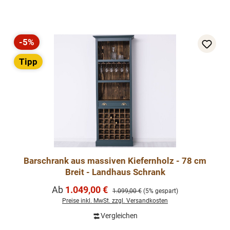
-5%
Rabatt
Tipp
Barschrank aus massiven Kiefernholz - 78 cm
Breit - Landhaus Schrank
Verkaufspreis:
Ab
1.049,00 €
Regulärer Preis:
1.099,00 €
(5% gespart)
Preise inkl. MwSt. zzgl. Versandkosten
Vergleichen