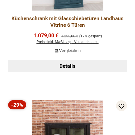
Küchenschrank mit Glasschiebetüren Landhaus
Vitrine 6 Türen
Verkaufspreis:
1.079,00 €
Regulärer Preis:
1.299,00 €
(17% gespart)
Preise inkl. MwSt. zzgl. Versandkosten
Vergleichen
Details
-29%
Rabatt