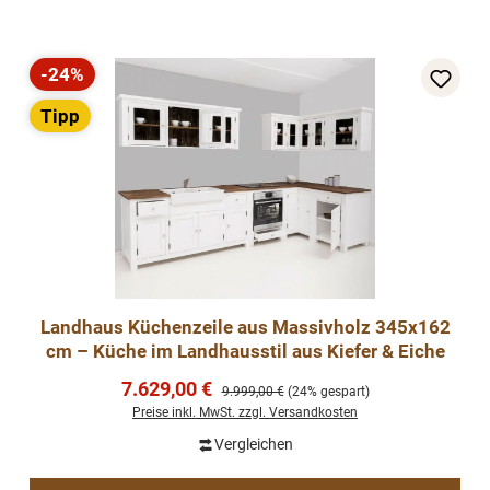
-24%
Rabatt
Tipp
Landhaus Küchenzeile aus Massivholz 345x162
cm – Küche im Landhausstil aus Kiefer & Eiche
Verkaufspreis:
7.629,00 €
Regulärer Preis:
9.999,00 €
(24% gespart)
Preise inkl. MwSt. zzgl. Versandkosten
Vergleichen