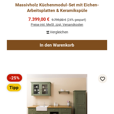
Massivholz Küchenmodul-Set mit Eichen-
Arbeitsplatten & Keramikspüle
Verkaufspreis:
7.399,00 €
Regulärer Preis:
9.799,00 €
(24% gespart)
Preise inkl. MwSt. zzgl. Versandkosten
Vergleichen
In den Warenkorb
-25%
Rabatt
Tipp