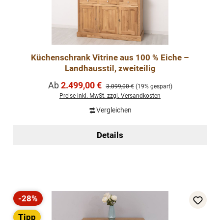
Küchenschrank Vitrine aus 100 % Eiche –
Landhausstil, zweiteilig
Verkaufspreis:
Ab
2.499,00 €
Regulärer Preis:
3.099,00 €
(19% gespart)
Preise inkl. MwSt. zzgl. Versandkosten
Vergleichen
Details
-28%
Rabatt
Tipp