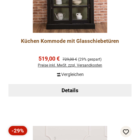
Küchen Kommode mit Glasschiebetüren
Verkaufspreis:
519,00 €
Regulärer Preis:
729,00 €
(29% gespart)
Preise inkl. MwSt. zzgl. Versandkosten
Vergleichen
Details
-29%
Rabatt