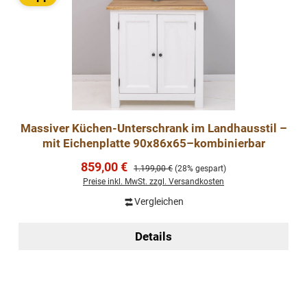
Massiver Küchen-Unterschrank im Landhausstil –
mit Eichenplatte 90x86x65–kombinierbar
Verkaufspreis:
859,00 €
Regulärer Preis:
1.199,00 €
(28% gespart)
Preise inkl. MwSt. zzgl. Versandkosten
Vergleichen
Details