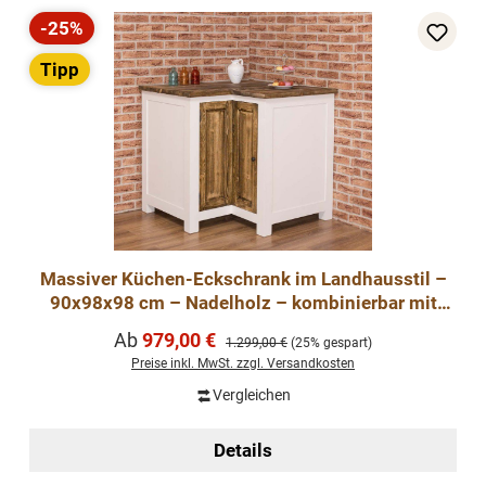
-25%
Rabatt
Tipp
Massiver Küchen-Eckschrank im Landhausstil –
90x98x98 cm – Nadelholz – kombinierbar mit
Küchenmodule
Verkaufspreis:
Ab
979,00 €
Regulärer Preis:
1.299,00 €
(25% gespart)
Preise inkl. MwSt. zzgl. Versandkosten
Vergleichen
Details