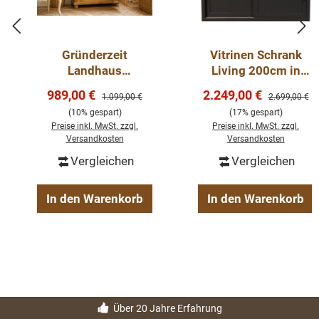
Beschläge: wie abgebildet
Vormontiert geliefert
Gründerzeit
Vitrinen Schrank
Landhaus
Living 200cm in
Mehrzweckschrank
schwarz mit
Verkaufspreis:
Verkaufspreis:
989,00 €
2.249,00 €
Regulärer Preis:
Regulärer Pre
1.099,00 €
2.699,00 €
aus Kiefer massiv –
Schubladen
(10% gespart)
(17% gespart)
Natur gewachst –
Preise inkl. MwSt. zzgl.
Preise inkl. MwSt. zzgl.
Massivholz
Versandkosten
Versandkosten
Dielenschrank mit
Vergleichen
Vergleichen
verstellbaren
Einlegebödenrzeit
Schrank aus
In den Warenkorb
In den Warenkorb
Weichholz
Über 20 Jahre Erfahrung