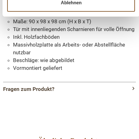
Ablehnen
Höhe: 90 cm, Tiefe: 65 cm – passend zu allen
Modulen der Serie
Maße: 90 x 98 x 98 cm (H x B x T)
Tür mit innenliegenden Scharnieren für volle Öffnung
Inkl. Holzfachböden
Massivholzplatte als Arbeits- oder Abstellfläche
nutzbar
Beschläge: wie abgebildet
Vormontiert geliefert
Fragen zum Produkt?
Menü schließen
Produktinformationen "Massiver Küchen-
Eckschrank im Landhausstil – 90x98x98 cm –
Nadelholz – kombinierbar mit
Küchenmodule"