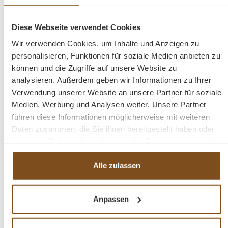
ausgestattet und bietet Platz für sperrige
Küchenutensilien wie Töpfe oder Pfannen.
Diese Webseite verwendet Cookies
Wir verwenden Cookies, um Inhalte und Anzeigen zu
Mit einer Höhe von
90 cm
und Tiefe von
65 cm
passt der
personalisieren, Funktionen für soziale Medien anbieten zu
Eckschrank ideal zu den weiteren
Küchenmodulen im
können und die Zugriffe auf unsere Website zu
Landhausstil
dieser Serie und kann flexibel in
analysieren. Außerdem geben wir Informationen zu Ihrer
individuelle Küchenlösungen integriert werden. Die Maße
Verwendung unserer Website an unsere Partner für soziale
betragen
90 x 98 x 98 cm (H x B x T)
. Die sichtbaren
Medien, Werbung und Analysen weiter. Unsere Partner
Beschläge sind im klassischen Stil gehalten, wie auf den
führen diese Informationen möglicherweise mit weiteren
Bildern dargestellt.
Daten zusammen, die Sie ihnen bereitgestellt haben oder
die sie im Rahmen Ihrer Nutzung der Dienste gesammelt
haben.
Highlights:
Alle zulassen
Küchenmodul: Eckschrank
Stil: Landhausküche
Anpassen
Material: Massives Nadelholz
Farbe Korpus: P004, Farbe Platte:P084