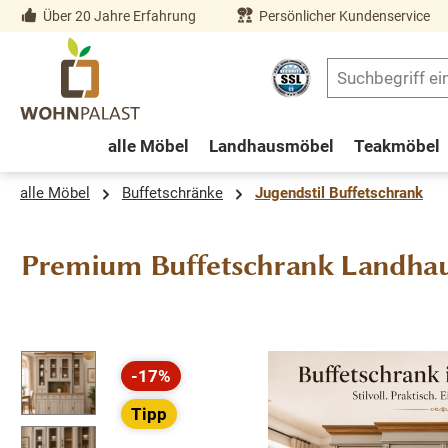
Über 20 Jahre Erfahrung
Persönlicher Kundenservice
springen
Zur Hauptnavigation springen
alle Möbel
Landhausmöbel
Teakmöbel
alle Möbel
Buffetschränke
Jugendstil Buffetschrank
Premium Buffetschrank Landhau
Bildergalerie überspringen
-17%
Rabatt
Tipp