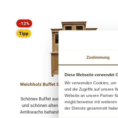
Produktgalerie überspringen
-12%
Rabatt
Tipp
Zustimmung
Diese Webseite verwendet 
Wir verwenden Cookies, um I
Weichholz Buffet Schrank im Landhausstil - Vol
und die Zugriffe auf unsere 
Massiv
Website an unsere Partner fü
Schönes Buffet aus Weichholz mit großen Schub
möglicherweise mit weiteren
und schönen alten Beschlägen. Das Buffet wurde
der Dienste gesammelt habe
Antikwachs behandelt und aufpoliert. Der Innena