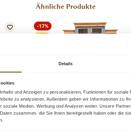
Ähnliche Produkte
-17%
Rabatt
Tipp
Details
Cookies
nhalte und Anzeigen zu personalisieren, Funktionen für soziale
lholz
Gründerzeit Stil Weichholz Buffet i
Website zu analysieren. Außerdem geben wir Informationen zu I
Landhausstil zweifarbig
r soziale Medien, Werbung und Analysen weiter. Unsere Partner
laden
Ein romantisches Landhaus Buffet aus Wei
 Daten zusammen, die Sie ihnen bereitgestellt haben oder die s
 mit
mit großen Schubladen und schönen
n.
usbau
Muschelgriffen. Der Buffetschrank wurde v