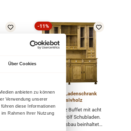
-11%
Rabatt
Über Cookies
 Medien anbieten zu können
m
Landhaus Ladenschrank
hrer Verwendung unserer
Massivholz
 führen diese Informationen
chholz
Ein Weichholz Buffet mit acht
ie im Rahmen Ihrer Nutzung
Türen und zwölf Schubladen.
on Hand
Der Innenausbau beinhaltet