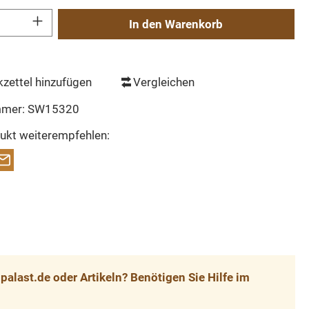
Gib den gewünschten Wert ein oder benutze die Schaltflächen um die Anzahl zu erh
In den Warenkorb
zettel hinzufügen
Vergleichen
mmer:
SW15320
ukt weiterempfehlen:
alast.de oder Artikeln? Benötigen Sie Hilfe im