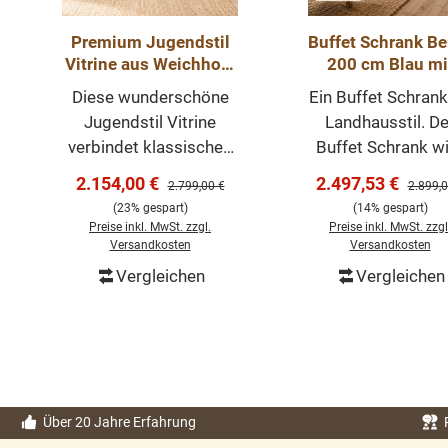
Premium Jugendstil
Buffet Schrank Be
Vitrine aus Weichholz
200 cm Blau mi
– Landhaus-Stil,
Eiche- Landhau
Diese wunderschöne
Ein Buffet Schrank
graubeige lackiert,
Möbel
Jugendstil Vitrine
Landhausstil. De
handgefertigt
verbindet klassisches
Buffet Schrank w
Design mit moderner
überall in Ihrem H
Verkaufspreis:
Verkaufspreis:
2.154,00 €
2.497,53 €
Regulärer Preis:
Regulär
2.799,00 €
2.899,0
Handwerkskunst.
einen prägende
(23% gespart)
(14% gespart)
Gefertigt in unserer
Eindruck hinterlas
Preise inkl. MwSt. zzgl.
Preise inkl. MwSt. zzgl
Fachwerkstatt aus
wird. Neben vie
Versandkosten
Versandkosten
hochwertigem
Stauraum im unte
Vergleichen
Vergleichen
In den Warenkorb
In den Warenk
Weichholz, überzeugt
Bereich, bietet Ih
sie durch ihre elegante
der obere Bereich
Form und ihre
Glasfront die
liebevollen Details. Die
Möglichkeit, de
hochwertige
Landhaus-Stil du
Oberflächenbehandlun
Wohnaccessoires
Über 20 Jahre Erfahrung
g mit ausgesuchten
unterstreichen. J