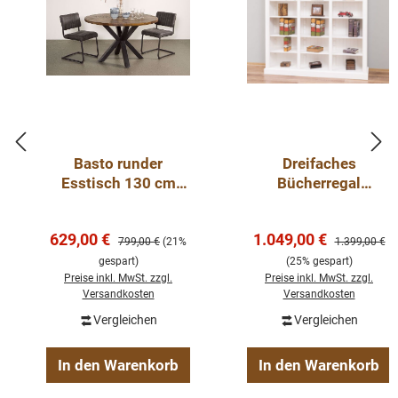
Basto runder
Dreifaches
Esstisch 130 cm
Bücherregal
Mangoholz
Landhausstil aus
Massivholz Kiefer –
Verkaufspreis:
Verkaufspreis:
629,00 €
1.049,00 €
Regulärer Preis:
individuell &
Regulärer Pre
799,00 €
(21%
1.399,00 €
hochwertig weiss
gespart)
(25% gespart)
Preise inkl. MwSt. zzgl.
Preise inkl. MwSt. zzgl.
Versandkosten
Versandkosten
Vergleichen
Vergleichen
In den Warenkorb
In den Warenkorb