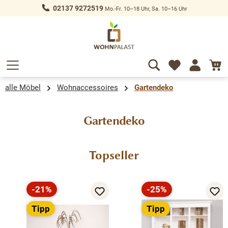
02137 9272519
Mo.-Fr. 10–18 Uhr, Sa. 10–16 Uhr
alt springen
alle Möbel
Wohnaccessoires
Gartendeko
Gartendeko
Produktgalerie überspringen
Topseller
-21%
-25%
Rabatt
Rabatt
Tipp
Tipp