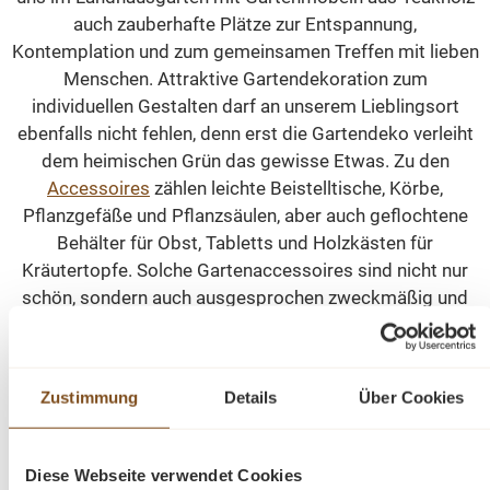
auch zauberhafte Plätze zur Entspannung,
Kontemplation und zum gemeinsamen Treffen mit lieben
Menschen. Attraktive Gartendekoration zum
individuellen Gestalten darf an unserem Lieblingsort
ebenfalls nicht fehlen, denn erst die Gartendeko verleiht
dem heimischen Grün das gewisse Etwas. Zu den
Accessoires
zählen leichte Beistelltische, Körbe,
Pflanzgefäße und Pflanzsäulen, aber auch geflochtene
Behälter für Obst, Tabletts und Holzkästen für
Kräutertopfe. Solche Gartenaccessoires sind nicht nur
schön, sondern auch ausgesprochen zweckmäßig und
nützlich.
Leben unter freiem Himmel
Zustimmung
Details
Über Cookies
Das sommerliche Leben unter freiem Himmel ist
aufregend, erfüllend und gesund für Jung und Alt. Die
Diese Webseite verwendet Cookies
Gartengestaltung zählt zu unseren liebsten Aufgaben